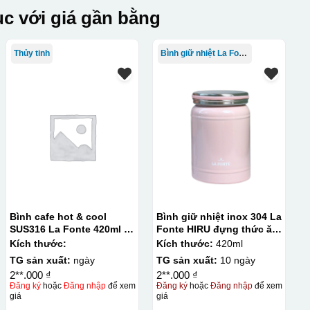
c với giá gần bằng
Thủy tinh
Bình giữ nhiệt La Fonte
Bình cafe hot & cool
Bình giữ nhiệt inox 304 La
SUS316 La Fonte 420ml –
Fonte HIRU đựng thức ăn
012775
420 ml – 012348
Kích thước:
Kích thước:
420ml
TG sản xuất:
ngày
TG sản xuất:
10 ngày
2**.000 ₫
2**.000 ₫
Đăng ký
hoặc
Đăng nhập
để xem
Đăng ký
hoặc
Đăng nhập
để xem
giá
giá