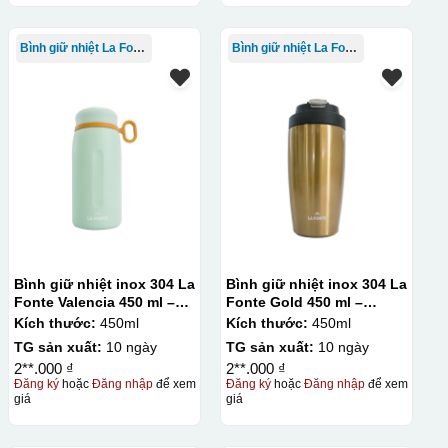
Bình giữ nhiệt La Fonte
Bình giữ nhiệt La Fonte
Bình giữ nhiệt inox 304 La
Bình giữ nhiệt inox 304 La
Fonte Valencia 450 ml –
Fonte Gold 450 ml –
012355
012331
Kích thước:
450ml
Kích thước:
450ml
TG sản xuất:
10 ngày
TG sản xuất:
10 ngày
2**.000 ₫
2**.000 ₫
Đăng ký
hoặc
Đăng nhập
để xem
Đăng ký
hoặc
Đăng nhập
để xem
giá
giá