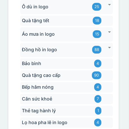
Ô dù in logo
25
Quà tặng tết
18
Áo mưa in logo
15
Đồng hồ in logo
88
Bảo bình
4
Quà tặng cao cấp
90
Bếp hâm nóng
4
Cân sức khoẻ
7
Thẻ tag hành lý
1
Lọ hoa pha lê in logo
4