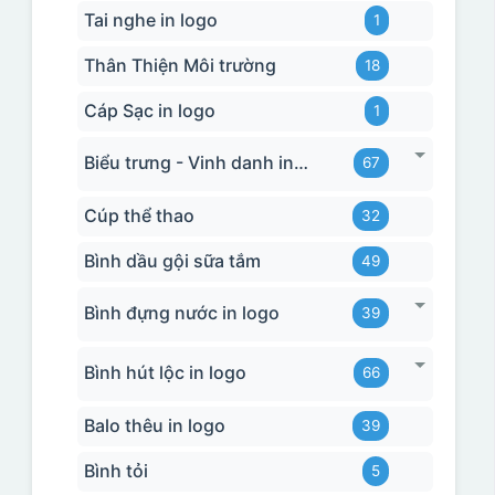
Tai nghe in logo
1
Thân Thiện Môi trường
18
Cáp Sạc in logo
1
Biểu trưng - Vinh danh in logo
67
Cúp thể thao
32
Bình dầu gội sữa tắm
49
Bình đựng nước in logo
39
Bình hút lộc in logo
66
Balo thêu in logo
39
Bình tỏi
5