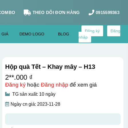
COMBO
THEO DÕI ĐƠN HÀNG
0915599363
Đăng ký
Đăng
 GIÁ
DEMO LOGO
BLOG
nhập
Hộp quà Tết – Khay mây – H13
2**.000 ₫
Đăng ký
hoặc
Đăng nhập
để xem giá
TG sản xuất: 10 ngày
Ngày cn giá: 2023-11-28