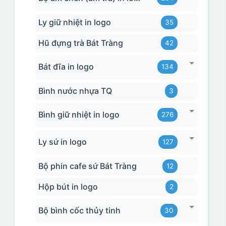
Ly giữ nhiệt in logo
35
Hũ đựng trà Bát Tràng
42
Bát đĩa in logo
134
Bình nước nhựa TQ
3
Bình giữ nhiệt in logo
276
Ly sứ in logo
127
Bộ phin cafe sứ Bát Tràng
12
Hộp bút in logo
2
Bộ bình cốc thủy tinh
30