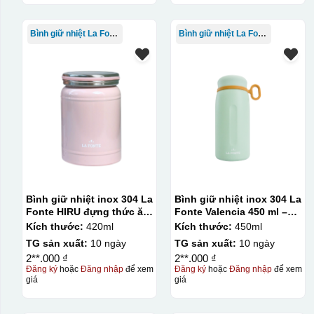
Bình giữ nhiệt La Fonte
Bình giữ nhiệt La Fonte
Bình giữ nhiệt inox 304 La
Bình giữ nhiệt inox 304 La
Fonte HIRU đựng thức ăn
Fonte Valencia 450 ml –
420 ml – 012348
012355
Kích thước:
420ml
Kích thước:
450ml
TG sản xuất:
10 ngày
TG sản xuất:
10 ngày
2**.000 ₫
2**.000 ₫
Đăng ký
hoặc
Đăng nhập
để xem
Đăng ký
hoặc
Đăng nhập
để xem
giá
giá