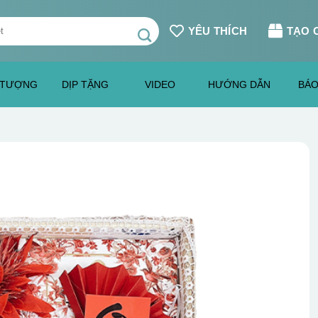
YÊU THÍCH
TẠO 
 TƯỢNG
DỊP TẶNG
VIDEO
HƯỚNG DẪN
BÁO