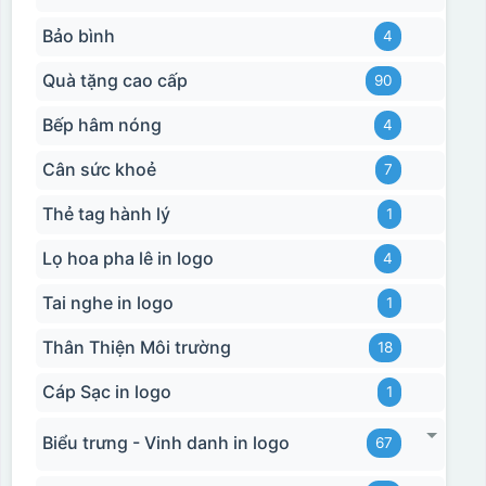
Bảo bình
4
Quà tặng cao cấp
90
Bếp hâm nóng
4
Cân sức khoẻ
7
Thẻ tag hành lý
1
Lọ hoa pha lê in logo
4
Tai nghe in logo
1
Thân Thiện Môi trường
18
Cáp Sạc in logo
1
Biểu trưng - Vinh danh in logo
67