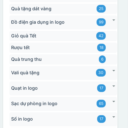
Quà tặng dát vàng
25
Đồ điện gia dụng in logo
99
Giỏ quà Tết
42
Rượu tết
18
Quà trung thu
6
Vali quà tặng
30
Quạt in logo
17
Sạc dự phòng in logo
65
Sổ in logo
17