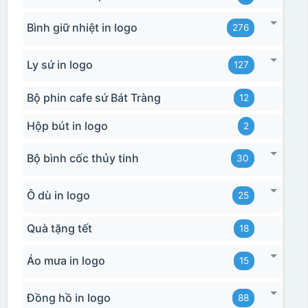
Bình giữ nhiệt in logo
276
Ly sứ in logo
127
Bộ phin cafe sứ Bát Tràng
12
Hộp bút in logo
2
Bộ bình cốc thủy tinh
30
Ô dù in logo
25
Quà tặng tết
18
Áo mưa in logo
15
Đồng hồ in logo
88