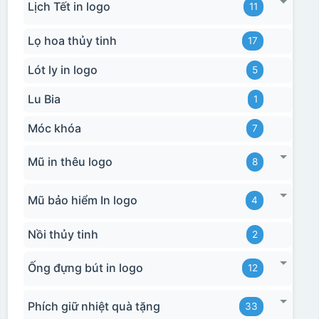
Lịch Tết in logo
11
Lọ hoa thủy tinh
17
Lót ly in logo
5
Lu Bia
1
Móc khóa
7
Mũ in thêu logo
8
Mũ bảo hiểm In logo
4
Nồi thủy tinh
2
Ống đựng bút in logo
12
Phích giữ nhiệt quà tặng
33