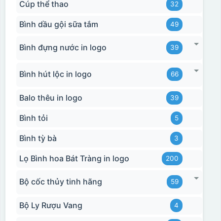
Cúp thể thao
32
Bình dầu gội sữa tắm
49
Bình đựng nước in logo
39
Bình hút lộc in logo
66
Balo thêu in logo
39
Bình tỏi
5
Bình tỳ bà
3
Lọ Bình hoa Bát Tràng in logo
200
Bộ cốc thủy tinh hãng
59
Bộ Ly Rượu Vang
4