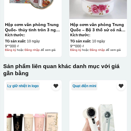
Hộp cơm văn phòng Trung
Hộp cơm văn phòng Trung
Quốc- thủy tinh tròn 3 ngăn
Quốc – Bộ 3 thố sứ có nắp
950ml
đậy hút chân không
Kích thước:
Kích thước:
TG sản xuất:
10 ngày
TG sản xuất:
10 ngày
9**000 ₫
9**000 ₫
Đăng ký
hoặc
Đăng nhập
để xem giá
Đăng ký
hoặc
Đăng nhập
để xem giá
Sản phẩm liên quan khác danh mục với giá
gần bằng
Ly giữ nhiệt in logo
Quạt điện mini