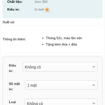
Chất liệu:
Inox 304
Kiểu in:
In lưới
Xuất xứ:
Thùng 52c, màu lộn xộn
Thông tin thêm:
Tặng kèm thìa + đũa
Kiểu
in:
Số mặt
in:
Loại