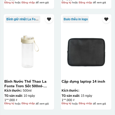
Đăng ký
hoặc
Đăng nhập
để xem giá
Đăng ký
hoặc
Đăng nhập
để xem giá
Bình giữ nhiệt La Fonte
Balo thêu in logo
Bình Nước Thể Thao La
Cặp đựng laptop 14 inch
Fonte Trơn Sốt 500ml-
010009
Kích thước:
500ml
Kích thước:
TG sản xuất:
10 ngày
TG sản xuất:
15 ngày
1**.000 ₫
1**.000 ₫
Đăng ký
hoặc
Đăng nhập
để xem giá
Đăng ký
hoặc
Đăng nhập
để xem giá