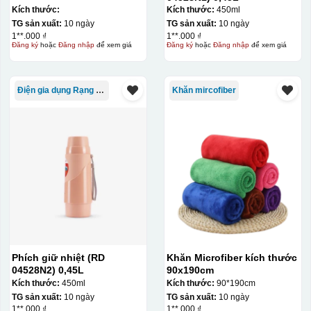
phù hợp cho sản xuất số lượng lớn, tuy nhiên đòi hỏi
Kích thước:
Kích thước:
450ml
TG sản xuất:
10 ngày
TG sản xuất:
10 ngày
quy trình chuẩn bị kỹ lưỡng và chi phí setup ban đầu
1**.000 ₫
1**.000 ₫
tương đối cao.
Đăng ký
hoặc
Đăng nhập
để xem giá
Đăng ký
hoặc
Đăng nhập
để xem giá
Chất liệu:
Điện gia dụng Rạng Đông
Khăn mircofiber
Inox 304
Phích giữ nhiệt (RD
Khăn Microfiber kích thước
04528N2) 0,45L
90x190cm
Kích thước:
450ml
Kích thước:
90*190cm
TG sản xuất:
10 ngày
TG sản xuất:
10 ngày
1**.000 ₫
1**.000 ₫