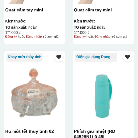
Quạt cầm tay mini
Quạt cầm tay mini
Kích thước:
Kích thước:
TG sản xuất:
ngày
TG sản xuất:
ngày
1**.000 ₫
1**.000 ₫
Đăng ký
hoặc
Đăng nhập
để xem giá
Đăng ký
hoặc
Đăng nhập
để xem giá
Khay mứt thủy tinh
Điện gia dụng Rạng Đông
Kiểu in:
In lưới
In lưới (silk screen printing) trong ngành quà tặng là kỹ
thuật in ấn sử dụng một tấm lưới được phủ hóa chất cảm
quang, trong đó hình ảnh cần in được phơi sáng tạo
thành khuôn. Mực in được đẩy qua các lỗ nhỏ trên lưới
bằng một thanh gạt (squeegee) để in lên bề mặt sản
phẩm như ly, cốc, bút, móc khóa hay các vật phẩm quà
tặng khác. Kỹ thuật này cho phép in được nhiều màu sắc
Hũ mứt tết thủy tinh 02
Phích giữ nhiệt (RD
khác nhau, độ bền cao, có thể in trên nhiều chất liệu và
04528N1) 0,45L