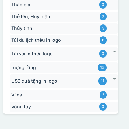
Tháp bia
3
Thẻ tên, Huy hiệu
2
Thủy tinh
5
Túi du lịch thêu in logo
6
Túi vải in thêu logo
3
tượng rồng
15
USB quà tặng in logo
11
Ví da
2
Vòng tay
3