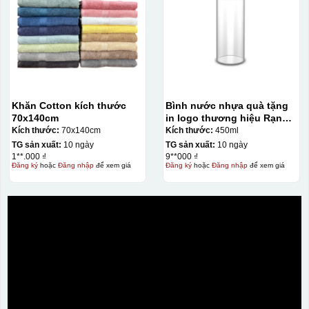
Khăn Cotton kích thước
Bình nước nhựa quà tặng
70x140cm
in logo thương hiệu Rạng
Đông 450ml KQ-BNN01
Kích thước:
70x140cm
Kích thước:
450ml
TG sản xuất:
10 ngày
TG sản xuất:
10 ngày
1**.000 ₫
9**000 ₫
Đăng ký
hoặc
Đăng nhập
để xem giá
Đăng ký
hoặc
Đăng nhập
để xem giá