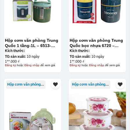
Hộp cơm văn phòng Trung
Hộp cơm văn phòng Trung
Quốc 1 tầng-1L – 6513-
Quốc bọc nhựa 6720 –
màu xanh
710ML
Kích thước:
Kích thước:
TG sản xuất:
10 ngày
TG sản xuất:
10 ngày
1**.000 ₫
1**.000 ₫
Đăng ký
hoặc
Đăng nhập
để xem giá
Đăng ký
hoặc
Đăng nhập
để xem giá
Hộp cơm văn phòng Trung Quốc
Hộp cơm văn phòng Trung Quốc