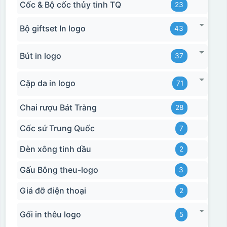
Cốc & Bộ cốc thủy tinh TQ
23
Bộ giftset In logo
43
Bút in logo
37
Cặp da in logo
71
Chai rượu Bát Tràng
28
Cốc sứ Trung Quốc
7
Đèn xông tinh dầu
2
Gấu Bông theu-logo
3
Giá đỡ điện thoại
2
Gối in thêu logo
5