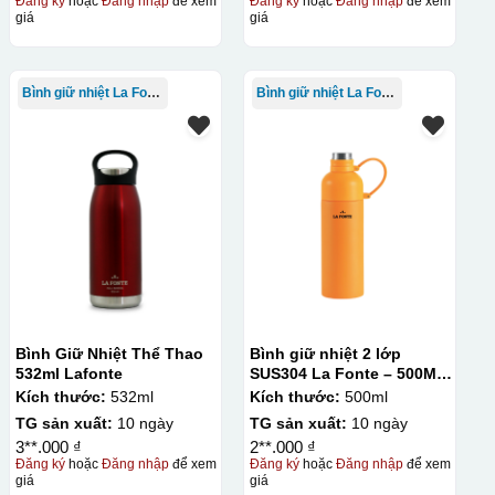
Đăng ký
hoặc
Đăng nhập
để xem
Đăng ký
hoặc
Đăng nhập
để xem
giá
giá
Bình giữ nhiệt La Fonte
Bình giữ nhiệt La Fonte
Bình Giữ Nhiệt Thể Thao
Bình giữ nhiệt 2 lớp
532ml Lafonte
SUS304 La Fonte – 500ML
– 012737
Kích thước:
532ml
Kích thước:
500ml
TG sản xuất:
10 ngày
TG sản xuất:
10 ngày
3**.000 ₫
2**.000 ₫
Đăng ký
hoặc
Đăng nhập
để xem
Đăng ký
hoặc
Đăng nhập
để xem
giá
giá