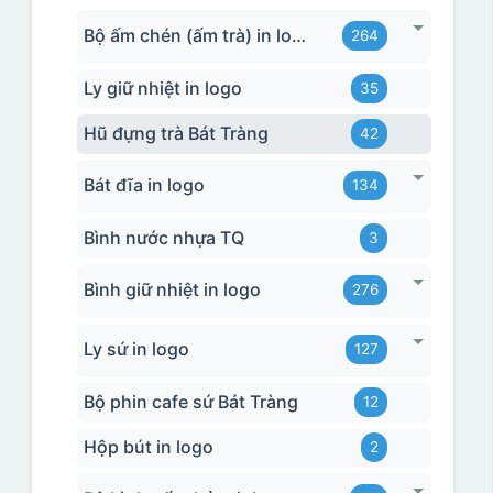
Bộ ấm chén (ấm trà) in logo
264
Ly giữ nhiệt in logo
35
Hũ đựng trà Bát Tràng
42
Bát đĩa in logo
134
Bình nước nhựa TQ
3
Bình giữ nhiệt in logo
276
Ly sứ in logo
127
Bộ phin cafe sứ Bát Tràng
12
Hộp bút in logo
2