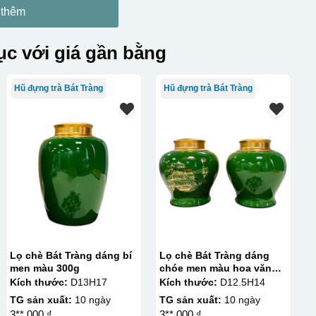
 thêm
c với giá gần bằng
Hũ đựng trà Bát Tràng
Hũ đựng trà Bát Tràng
Lọ chè Bát Tràng dáng bí
Lọ chè Bát Tràng dáng
men màu 300g
chóe men màu hoa văn
vàng kim 250g
Kích thước:
D13H17
Kích thước:
D12.5H14
TG sản xuất:
10 ngày
TG sản xuất:
10 ngày
3**.000 ₫
3**.000 ₫