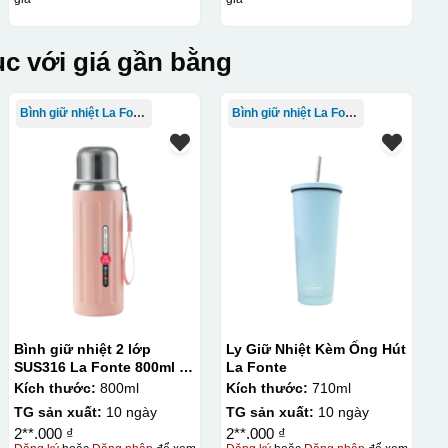
c với giá gần bằng
Bình giữ nhiệt La Fonte
Bình giữ nhiệt La Fonte
lên gốm sứ Bước 3: Cho vào lò nung ở nhiệt độ 700-800 độ C
ên gốm sứ, xưởng in sẽ in lên 1 loại giấy đặc biệt, và kích
ng bị nhỏ hoặc to quá
Bình giữ nhiệt 2 lớp
Ly Giữ Nhiệt Kèm Ống Hút
SUS316 La Fonte 800ml –
La Fonte
012720
Kích thước:
800ml
Kích thước:
710ml
TG sản xuất:
10 ngày
TG sản xuất:
10 ngày
2**.000 ₫
2**.000 ₫