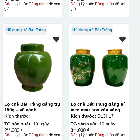
Đăng ký
hoặc
Đăng nhập
để xem
Đăng ký
hoặc
Đăng nhập
để xem
giá
giá
Hũ đựng trà Bát Tràng
Hũ đựng trà Bát Tràng
Lọ chè Bát Tràng dáng trụ
Lọ chè Bát Tràng dáng bí
150g – vẽ cảnh
men màu hoa văn vàng
kim 300g
Kích thước:
Kích thước:
D13H17
TG sản xuất:
10 ngày
TG sản xuất:
10 ngày
2**.000 ₫
3**.000 ₫
Đăng ký
hoặc
Đăng nhập
để xem
Đăng ký
hoặc
Đăng nhập
để xem
giá
giá