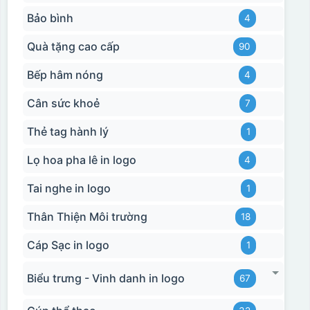
Bảo bình
4
Quà tặng cao cấp
90
Bếp hâm nóng
4
Hộp xi ly sứ
Cân sức khoẻ
7
Thẻ tag hành lý
1
Lọ hoa pha lê in logo
4
Tai nghe in logo
1
Thân Thiện Môi trường
18
Cáp Sạc in logo
1
Biểu trưng - Vinh danh in logo
67