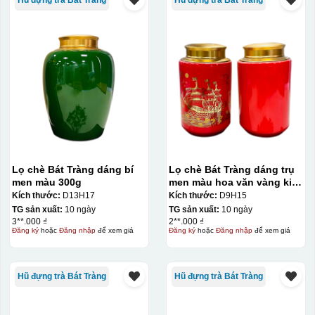
Lọ chè Bát Tràng dáng bí
Lọ chè Bát Tràng dáng trụ
men màu 300g
men màu hoa văn vàng kim
200g
Kích thước:
D13H17
Kích thước:
D9H15
TG sản xuất:
10 ngày
TG sản xuất:
10 ngày
3**.000 ₫
2**.000 ₫
Đăng ký
hoặc
Đăng nhập
để xem giá
Đăng ký
hoặc
Đăng nhập
để xem giá
Hũ đựng trà Bát Tràng
Hũ đựng trà Bát Tràng