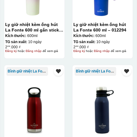
Đây là giấy decal đã in xong, đang chờ khô để cắt dán
lên gốm sứ
Ly giữ nhiệt kèm ống hút
Ly giữ nhiệt kèm ống hút
Bước 2: Dán decal lên gốm sứ
Để dán decal lên gốm
La Fonte 600 ml gắn sticker
La Fonte 600 ml – 012294
sứ, thợ sẽ cắt thủ công các miếng logo ra, sau đó thấp
– 012294
Kích thước:
600ml
Kích thước:
600ml
nước và trượt nhẹ lên gốm sứ để tem decal dính tạm lên
TG sản xuất:
10 ngày
TG sản xuất:
10 ngày
2**.000 ₫
2**.000 ₫
đó bằng nước. Người thợ sẽ căn chỉnh bằng mắt thường
Đăng ký
hoặc
Đăng nhập
để xem giá
Đăng ký
hoặc
Đăng nhập
để xem giá
cho vị trí logo cân đối phù hợp, sau đó dùng miếng nhựa
gạt hết nước phía dưới ra
Bình giữ nhiệt La Fonte
Bình giữ nhiệt La Fonte