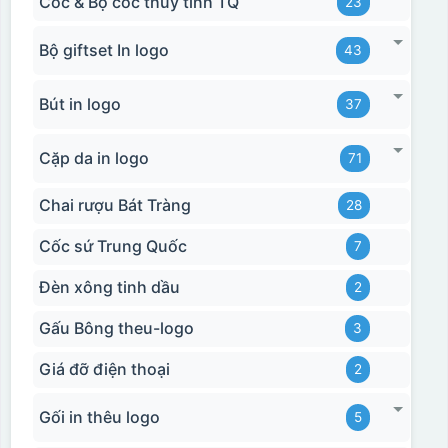
Cốc & Bộ cốc thủy tinh TQ
23
Bộ giftset In logo
43
Bút in logo
37
Cặp da in logo
71
Chai rượu Bát Tràng
28
Cốc sứ Trung Quốc
7
Đèn xông tinh dầu
2
Gấu Bông theu-logo
3
Giá đỡ điện thoại
2
Gối in thêu logo
5