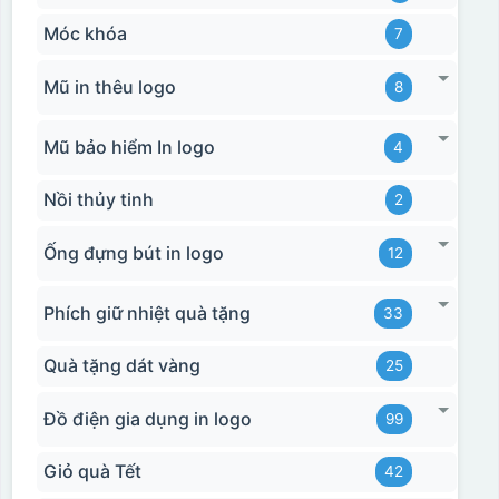
Móc khóa
7
Mũ in thêu logo
8
Mũ bảo hiểm In logo
4
Nồi thủy tinh
2
Ống đựng bút in logo
12
Phích giữ nhiệt quà tặng
33
Quà tặng dát vàng
25
Đồ điện gia dụng in logo
99
Giỏ quà Tết
42