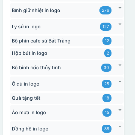
Bình giữ nhiệt in logo
276
Ly sứ in logo
127
Bộ phin cafe sứ Bát Tràng
12
Hộp bút in logo
2
Bộ bình cốc thủy tinh
30
Ô dù in logo
25
Quà tặng tết
18
Áo mưa in logo
15
Đồng hồ in logo
88