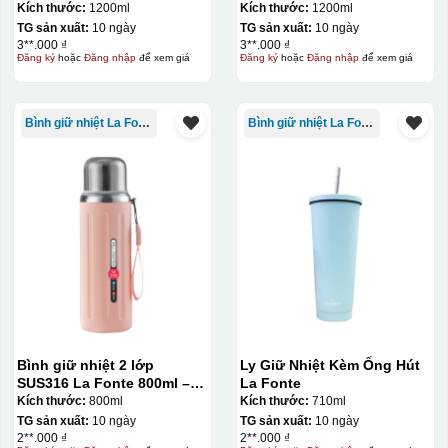
Tay Cầm 1200ml
Tay Cầm 1200ml
Kích thước:
1200ml
Kích thước:
1200ml
TG sản xuất:
10 ngày
TG sản xuất:
10 ngày
3**.000 ₫
3**.000 ₫
Đăng ký
hoặc
Đăng nhập
để xem giá
Đăng ký
hoặc
Đăng nhập
để xem giá
Bình giữ nhiệt La Fonte
Bình giữ nhiệt La Fonte
Chén sau khi được dán xong (chưa nung)
Bình giữ nhiệt 2 lớp
Ly Giữ Nhiệt Kèm Ống Hút
SUS316 La Fonte 800ml –
La Fonte
012720
Kích thước:
800ml
Kích thước:
710ml
TG sản xuất:
10 ngày
TG sản xuất:
10 ngày
2**.000 ₫
2**.000 ₫