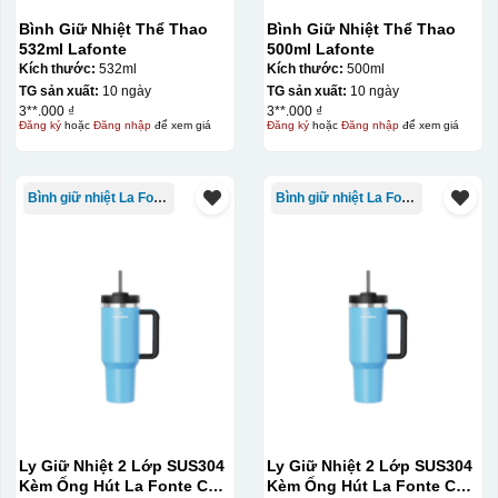
Bình Giữ Nhiệt Thể Thao
Bình Giữ Nhiệt Thể Thao
532ml Lafonte
500ml Lafonte
Kích thước:
532ml
Kích thước:
500ml
TG sản xuất:
10 ngày
TG sản xuất:
10 ngày
3**.000 ₫
3**.000 ₫
Đăng ký
hoặc
Đăng nhập
để xem giá
Đăng ký
hoặc
Đăng nhập
để xem giá
Bình giữ nhiệt La Fonte
Bình giữ nhiệt La Fonte
Thợ đang căn chỉnh dán decal lên bát cơm
Ly Giữ Nhiệt 2 Lớp SUS304
Ly Giữ Nhiệt 2 Lớp SUS304
Kèm Ống Hút La Fonte Có
Kèm Ống Hút La Fonte Có