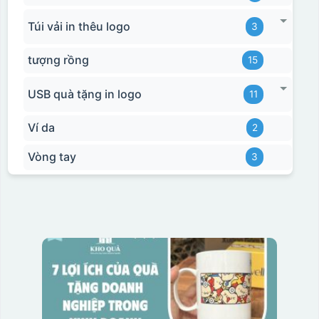
Túi vải in thêu logo
3
tượng rồng
15
USB quà tặng in logo
11
Ví da
2
Vòng tay
3