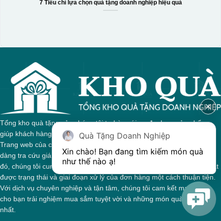
7 Tiêu chí lựa chọn quà tặng doanh nghiệp hiệu quả
Tổng kho quà tặng của chúng tôi tự hào với sự đa dạng sản phẩm,
giúp khách hàng dễ dàng tìm kiếm quà tặng phù hợp cho mọi dịp.
Quà Tặng Doanh Nghiệp
Trang web của chúng tôi được thiết kế trực quan, cho phép bạn dễ
Xin chào! Bạn đang tìm kiếm món quà 
dàng tra cứu giá cả và thông tin chi tiết về từng sản phẩm. Bên cạnh
như thế nào ạ! 
đó, chúng tôi cung cấp hệ thống theo dõi đơn hàng, giúp bạn nắm bắt
được trạng thái và giai đoạn xử lý của đơn hàng một cách thuận tiện.
Với dịch vụ chuyên nghiệp và tận tâm, chúng tôi cam kết mang đến
cho bạn trải nghiệm mua sắm tuyệt vời và những món quà ý nghĩa
nhất.