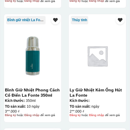
Đăng ký
hoặc
Đăng nhập
để xem giá
Đăng ký
hoặc
Đăng nhập
để xem giá
Bình giữ nhiệt La Fonte
Thủy tinh
Bình Giữ Nhiệt Phong Cách
Ly Giữ Nhiệt Kèm Ống Hút
Cổ Điển La Fonte 350ml
La Fonte
Kích thước:
350ml
Kích thước:
TG sản xuất:
10 ngày
TG sản xuất:
ngày
3**.000 ₫
2**.000 ₫
Đăng ký
hoặc
Đăng nhập
để xem giá
Đăng ký
hoặc
Đăng nhập
để xem giá