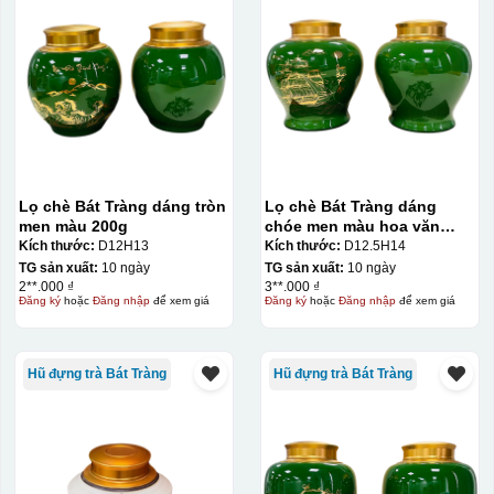
Lọ chè Bát Tràng dáng tròn
Lọ chè Bát Tràng dáng
men màu 200g
chóe men màu hoa văn
Kiểu in:
vàng kim 250g
Kích thước:
D12H13
Kích thước:
D12.5H14
TG sản xuất:
10 ngày
TG sản xuất:
10 ngày
In logo vàng kim
2**.000 ₫
3**.000 ₫
Đăng ký
hoặc
Đăng nhập
để xem giá
Đăng ký
hoặc
Đăng nhập
để xem giá
In Decal
IN Decal lên GỐM SỨ
Hũ đựng trà Bát Tràng
Hũ đựng trà Bát Tràng
Bước 1: Tạo khuôn in để tạo ra Decal Bước 2: Dán
decal lên gốm sứ Bước 3: Cho vào lò nung ở nhiệt độ
700-800 độ C
Bước 1: Tạo ra DECAL
Để tạo ra decal
trước khi dán nó lên gốm sứ, xưởng in sẽ in lên 1 loại