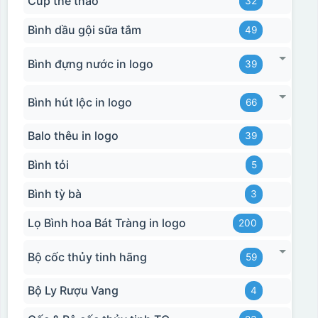
Cúp thể thao
32
Bình dầu gội sữa tắm
49
Bình đựng nước in logo
39
Bình hút lộc in logo
66
Balo thêu in logo
39
Bình tỏi
5
Bình tỳ bà
3
Lọ Bình hoa Bát Tràng in logo
200
Bộ cốc thủy tinh hãng
59
Bộ Ly Rượu Vang
4