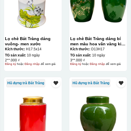
giấy đặc biệt, và kích thước logo được căn chỉnh theo
sản phẩm, để khi dán không bị nhỏ hoặc to quá
Lọ chè Bát Tràng dáng
Lọ chè Bát Tràng dáng bí
vuông- men xước
men màu hoa văn vàng kim
300g
Kích thước:
H17.5x14
Kích thước:
D13H17
TG sản xuất:
10 ngày
TG sản xuất:
10 ngày
2**.000 ₫
3**.000 ₫
Đăng ký
hoặc
Đăng nhập
để xem giá
Đăng ký
hoặc
Đăng nhập
để xem giá
Hũ đựng trà Bát Tràng
Hũ đựng trà Bát Tràng