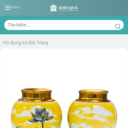
Skip
MENU
to
content
Tìm
kiếm:
Hũ đựng trà Bát Tràng