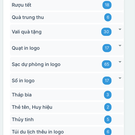
Rượu tết
18
Quà trung thu
6
Vali quà tặng
30
Quạt in logo
17
Sạc dự phòng in logo
65
Sổ in logo
17
Tháp bia
3
Thẻ tên, Huy hiệu
2
Thủy tinh
5
Túi du lịch thêu in logo
6