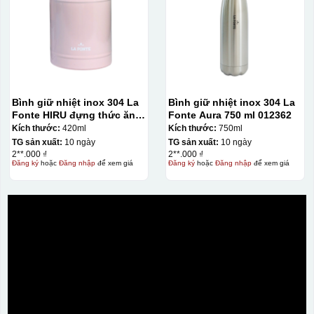
bị lem
Khó khăn trong việc
in 1 số màu: Màu
hồng cánh sen,
Màu tím
Chất liệu in decal
Khó khăn trong việc
phong phú, dễ dàng
in chuyển màu (dễ
lựa chọn chất liệu
trong việc in đơn
phù hợp với nhu cầu.
sắc)
Bình giữ nhiệt inox 304 La
Bình giữ nhiệt inox 304 La
Fonte HIRU đựng thức ăn
Fonte Aura 750 ml 012362
420 ml – 012348
Kích thước:
420ml
Kích thước:
750ml
TG sản xuất:
10 ngày
TG sản xuất:
10 ngày
Dán được lên nhiều
2**.000 ₫
2**.000 ₫
bề mặt, phẳng và
Đăng ký
hoặc
Đăng nhập
để xem giá
Đăng ký
hoặc
Đăng nhập
để xem giá
cong
Kiểu hộp:
Hộp xi lót lụa
Hộp xi ấm chén