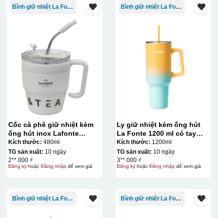
Bình giữ nhiệt La Fonte
Bình giữ nhiệt La Fonte
Bước 3: Xếp sản phẩm sau khi dán vào lò nung và
nung ở nhiệt độ 700-800 độ C
Deacl có 1 nền màu
vàng, khi in ở nhiệt cao, nền đó sẽ cháy và biến mất để
lại mực in logo dính chết lên gốm sứ [gallery link="file"
Cốc cà phê giữ nhiệt kèm
Ly giữ nhiệt kèm ống hút
size="full" ids="29792,29791,29790"]
ống hút inox Lafonte
La Fonte 1200 ml có tay
480ML – 012782
cầm – 012317
Kích thước:
480ml
Kích thước:
1200ml
TG sản xuất:
10 ngày
TG sản xuất:
10 ngày
2**.000 ₫
3**.000 ₫
Đăng ký
hoặc
Đăng nhập
để xem giá
Đăng ký
hoặc
Đăng nhập
để xem giá
Bình giữ nhiệt La Fonte
Bình giữ nhiệt La Fonte