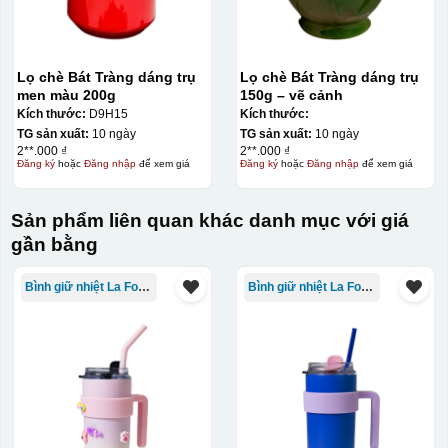
Decal được in xong, sẽ có 1 nền vàng phía dưới
Lọ chè Bát Tràng dáng trụ
Lọ chè Bát Tràng dáng trụ
men màu 200g
150g – vẽ cảnh
Kích thước:
D9H15
Kích thước:
TG sản xuất:
10 ngày
TG sản xuất:
10 ngày
2**.000 ₫
2**.000 ₫
Đăng ký
hoặc
Đăng nhập
để xem giá
Đăng ký
hoặc
Đăng nhập
để xem giá
Sản phẩm liên quan khác danh mục với giá
gần bằng
Bình giữ nhiệt La Fonte
Bình giữ nhiệt La Fonte