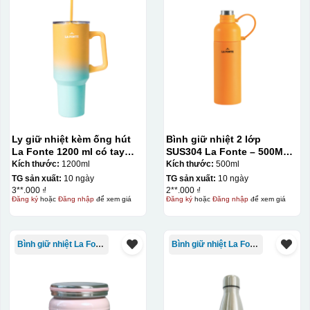
Ưu, nhược điểm của in Decal trượt nước
trên gốm sứ
Ly giữ nhiệt kèm ống hút
Bình giữ nhiệt 2 lớp
Ưu điểm
Nhược điểm
La Fonte 1200 ml có tay
SUS304 La Fonte – 500ML –
cầm – 012317
012737
Kích thước:
1200ml
Kích thước:
500ml
TG sản xuất:
10 ngày
TG sản xuất:
10 ngày
Độ bám dính lên bề
3**.000 ₫
2**.000 ₫
mặt vật liệu rất tốt,
Đăng ký
hoặc
Đăng nhập
để xem giá
Đăng ký
hoặc
Đăng nhập
để xem giá
không phai theo thời
gian
Bình giữ nhiệt La Fonte
Bình giữ nhiệt La Fonte
Không thể tẩy xoá
được nếu in sai,
Thông tin, hình ảnh in
hoặc rất khó khắn
trên chất liệu decal
về tẩy xoá
đẹp, sắc nét, không