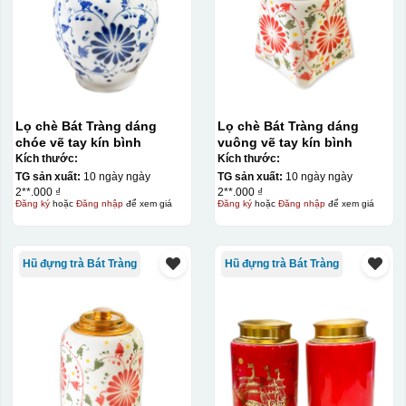
Lọ chè Bát Tràng dáng
Lọ chè Bát Tràng dáng
chóe vẽ tay kín bình
vuông vẽ tay kín bình
Kích thước:
Kích thước:
TG sản xuất:
10 ngày ngày
TG sản xuất:
10 ngày ngày
2**.000 ₫
2**.000 ₫
Đăng ký
hoặc
Đăng nhập
để xem giá
Đăng ký
hoặc
Đăng nhập
để xem giá
Decal được in xong, sẽ có 1 nền vàng phía dưới
Hũ đựng trà Bát Tràng
Hũ đựng trà Bát Tràng