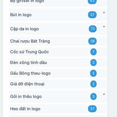
Bộ giftset In logo
43
Bút in logo
37
Cặp da in logo
71
Chai rượu Bát Tràng
28
Cốc sứ Trung Quốc
7
Đèn xông tinh dầu
2
Gấu Bông theu-logo
3
Giá đỡ điện thoại
2
Gối in thêu logo
5
Heo đất in logo
37