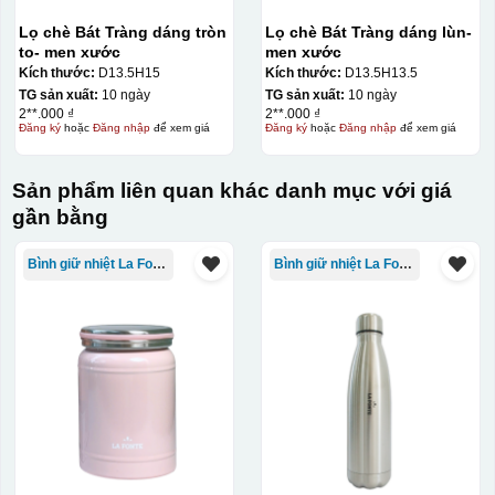
cho vị trí logo cân đối phù hợp, sau đó dùng miếng nhựa
Lọ chè Bát Tràng dáng tròn
Lọ chè Bát Tràng dáng lùn-
gạt hết nước phía dưới ra
to- men xước
men xước
Kích thước:
D13.5H15
Kích thước:
D13.5H13.5
TG sản xuất:
10 ngày
TG sản xuất:
10 ngày
2**.000 ₫
2**.000 ₫
Đăng ký
hoặc
Đăng nhập
để xem giá
Đăng ký
hoặc
Đăng nhập
để xem giá
Sản phẩm liên quan khác danh mục với giá
gần bằng
Bình giữ nhiệt La Fonte
Bình giữ nhiệt La Fonte