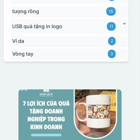
tượng rồng
15
USB quà tặng in logo
11
Ví da
2
Vòng tay
3