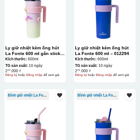
Dán được lên nhiều
bề mặt, phẳng và
cong
Kiểu hộp:
Ly giữ nhiệt kèm ống hút
Ly giữ nhiệt kèm ống hút
La Fonte 600 ml gắn sticker
La Fonte 600 ml – 012294
Hộp xi lót lụa
– 012294
Kích thước:
600ml
Kích thước:
600ml
Hộp xi ấm chén
TG sản xuất:
10 ngày
TG sản xuất:
10 ngày
2**.000 ₫
2**.000 ₫
Đăng ký
hoặc
Đăng nhập
để xem giá
Đăng ký
hoặc
Đăng nhập
để xem giá
Bình giữ nhiệt La Fonte
Bình giữ nhiệt La Fonte