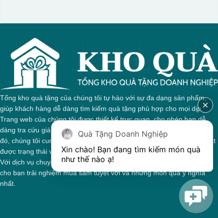
Tổng kho quà tặng của chúng tôi tự hào với sự đa dạng sản phẩm,
giúp khách hàng dễ dàng tìm kiếm quà tặng phù hợp cho mọi dịp.
Trang web của chúng tôi được thiết kế trực quan, cho phép bạn dễ
dàng tra cứu giá cả và thông tin chi tiết về từng sản phẩm. Bên cạnh
Quà Tặng Doanh Nghiệp
đó, chúng tôi cung cấp hệ thống theo dõi đơn hàng, giúp bạn nắm bắt
Xin chào! Bạn đang tìm kiếm món quà 
được trạng thái và giai đoạn xử lý của đơn hàng một cách thuận tiện.
như thế nào ạ! 
Với dịch vụ chuyên nghiệp và tận tâm, chúng tôi cam kết mang đến
cho bạn trải nghiệm mua sắm tuyệt vời và những món quà ý nghĩa
nhất.