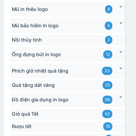
Mũ in thêu logo
8
Mũ bảo hiểm In logo
4
Nồi thủy tinh
2
Ống đựng bút in logo
12
Phích giữ nhiệt quà tặng
33
Quà tặng dát vàng
25
Đồ điện gia dụng in logo
99
Giỏ quà Tết
42
Rượu tết
18