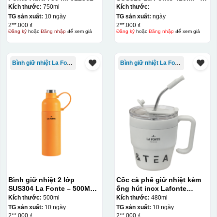
012775
Kích thước:
750ml
Kích thước:
Chén sau khi được dán xong (chưa nung)
TG sản xuất:
10 ngày
TG sản xuất:
ngày
2**.000 ₫
2**.000 ₫
Đăng ký
hoặc
Đăng nhập
để xem giá
Đăng ký
hoặc
Đăng nhập
để xem giá
Bình giữ nhiệt La Fonte
Bình giữ nhiệt La Fonte
Bình giữ nhiệt 2 lớp
Cốc cà phê giữ nhiệt kèm
SUS304 La Fonte – 500ML –
ống hút inox Lafonte
012737
480ML – 012782
Kích thước:
500ml
Kích thước:
480ml
TG sản xuất:
10 ngày
TG sản xuất:
10 ngày
2**.000 ₫
2**.000 ₫