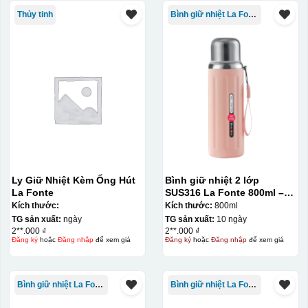
nung ở nhiệt độ 700-800 độ C
Deacl có 1 nền màu
Thủy tinh
Bình giữ nhiệt La Fonte
vàng, khi in ở nhiệt cao, nền đó sẽ cháy và biến mất để
lại mực in logo dính chết lên gốm sứ [gallery link="file"
size="full" ids="29792,29791,29790"]
Ly Giữ Nhiệt Kèm Ống Hút
Bình giữ nhiệt 2 lớp
La Fonte
SUS316 La Fonte 800ml –
012720
Kích thước:
Kích thước:
800ml
TG sản xuất:
ngày
TG sản xuất:
10 ngày
2**.000 ₫
2**.000 ₫
Đăng ký
hoặc
Đăng nhập
để xem giá
Đăng ký
hoặc
Đăng nhập
để xem giá
Bình giữ nhiệt La Fonte
Bình giữ nhiệt La Fonte
Ưu, nhược điểm của in Decal trượt nước