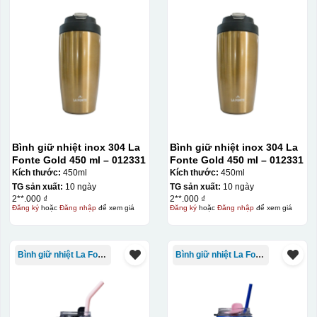
trên gốm sứ
Ưu điểm
Nhược điểm
Độ bám dính lên bề
mặt vật liệu rất tốt,
không phai theo thời
gian
Không thể tẩy xoá
Bình giữ nhiệt inox 304 La
Bình giữ nhiệt inox 304 La
được nếu in sai,
Fonte Gold 450 ml – 012331
Fonte Gold 450 ml – 012331
Thông tin, hình ảnh in
hoặc rất khó khắn
Kích thước:
450ml
Kích thước:
450ml
trên chất liệu decal
về tẩy xoá
TG sản xuất:
10 ngày
TG sản xuất:
10 ngày
đẹp, sắc nét, không
2**.000 ₫
2**.000 ₫
bị lem
Khó khăn trong việc
Đăng ký
hoặc
Đăng nhập
để xem giá
Đăng ký
hoặc
Đăng nhập
để xem giá
in 1 số màu: Màu
hồng cánh sen,
Màu tím
Bình giữ nhiệt La Fonte
Bình giữ nhiệt La Fonte
Chất liệu in decal
Khó khăn trong việc
phong phú, dễ dàng
in chuyển màu (dễ
lựa chọn chất liệu
trong việc in đơn
phù hợp với nhu cầu.
sắc)