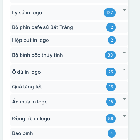
Ly sứ in logo
127
Bộ phin cafe sứ Bát Tràng
12
Hộp bút in logo
2
Bộ bình cốc thủy tinh
30
Ô dù in logo
25
Quà tặng tết
18
Áo mưa in logo
15
Đồng hồ in logo
88
Bảo bình
4