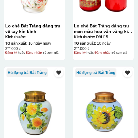
Lọ chè Bát Tràng dáng trụ
Lọ chè Bát Tràng dáng trụ
vẽ tay kín bình
men màu hoa văn vàng kim
200g
Kích thước:
Kích thước:
D9H15
TG sản xuất:
10 ngày ngày
TG sản xuất:
10 ngày
2**.000 ₫
2**.000 ₫
Đăng ký
hoặc
Đăng nhập
để xem giá
Đăng ký
hoặc
Đăng nhập
để xem giá
Hũ đựng trà Bát Tràng
Hũ đựng trà Bát Tràng
Đây là giấy decal đã in xong, đang chờ khô để cắt dán
lên gốm sứ
Bước 2: Dán decal lên gốm sứ
Để dán decal lên gốm
sứ, thợ sẽ cắt thủ công các miếng logo ra, sau đó thấp
nước và trượt nhẹ lên gốm sứ để tem decal dính tạm lên
đó bằng nước. Người thợ sẽ căn chỉnh bằng mắt thường