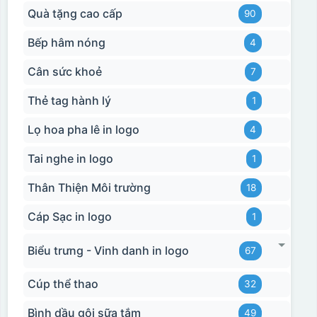
Quà tặng cao cấp
90
Bếp hâm nóng
4
Cân sức khoẻ
7
Thẻ tag hành lý
1
Lọ hoa pha lê in logo
4
Tai nghe in logo
1
Thân Thiện Môi trường
18
Cáp Sạc in logo
1
Biểu trưng - Vinh danh in logo
67
Cúp thể thao
32
Bình dầu gội sữa tắm
49