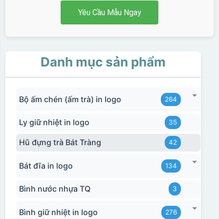
Yêu Cầu Mẫu Ngay
Danh mục sản phẩm
Bộ ấm chén (ấm trà) in logo
264
Ly giữ nhiệt in logo
35
Hũ đựng trà Bát Tràng
42
Bát đĩa in logo
134
Bình nước nhựa TQ
3
Hộp xi ly sứ
Bình giữ nhiệt in logo
276