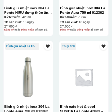
Thợ đang căn chỉnh dán decal lên bát cơm
Bình giữ nhiệt inox 304 La
Bình giữ nhiệt inox 304 La
Fonte HIRU đựng thức ăn
Fonte Aura 750 ml 012362
420 ml – 012348
Kích thước:
420ml
Kích thước:
750ml
TG sản xuất:
10 ngày
TG sản xuất:
10 ngày
2**.000 ₫
2**.000 ₫
Đăng ký
hoặc
Đăng nhập
để xem giá
Đăng ký
hoặc
Đăng nhập
để xem giá
Bình giữ nhiệt La Fonte
Thủy tinh
Bình giữ nhiệt inox 304 La
Bình cafe hot & cool
Fonte Aura 750 ml 012362
SUS316 La Fonte 420ml –