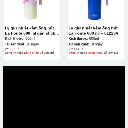
Ly giữ nhiệt kèm ống hút
Ly giữ nhiệt kèm ống hút
La Fonte 600 ml gắn sticker
La Fonte 600 ml – 012294
– 012294
Kích thước:
600ml
Kích thước:
600ml
TG sản xuất:
10 ngày
TG sản xuất:
10 ngày
2**.000 ₫
2**.000 ₫
Đăng ký
hoặc
Đăng nhập
để xem giá
Đăng ký
hoặc
Đăng nhập
để xem giá