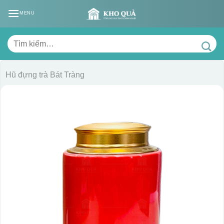
Skip
MENU
to
content
Tìm
kiếm:
Hũ đựng trà Bát Tràng