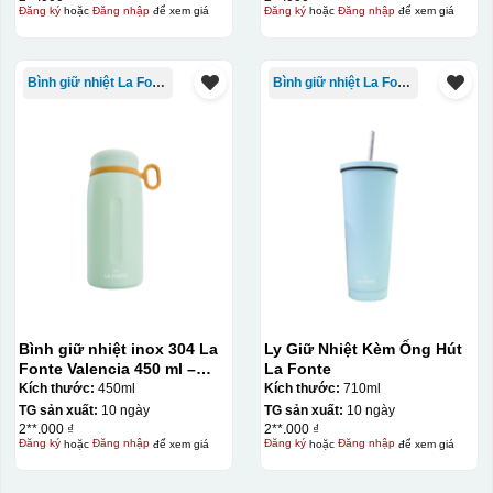
Đăng ký
hoặc
Đăng nhập
để xem giá
Đăng ký
hoặc
Đăng nhập
để xem giá
Bình giữ nhiệt La Fonte
Bình giữ nhiệt La Fonte
Bình giữ nhiệt inox 304 La
Ly Giữ Nhiệt Kèm Ống Hút
Fonte Valencia 450 ml –
La Fonte
012355
Kích thước:
450ml
Kích thước:
710ml
TG sản xuất:
10 ngày
TG sản xuất:
10 ngày
2**.000 ₫
2**.000 ₫
Đăng ký
hoặc
Đăng nhập
để xem giá
Đăng ký
hoặc
Đăng nhập
để xem giá
Bước 3: Xếp sản phẩm sau khi dán vào lò nung và