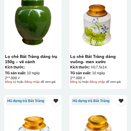
Kiểu in:
In logo vàng kim
In Decal
IN Decal lên GỐM SỨ
Bước 1: Tạo khuôn in để tạo ra Decal Bước 2: Dán
Lọ chè Bát Tràng dáng trụ
Lọ chè Bát Tràng dáng
decal lên gốm sứ Bước 3: Cho vào lò nung ở nhiệt độ
150g – vẽ cảnh
vuông- men xước
Kích thước:
Kích thước:
H17.5x14
700-800 độ C
Bước 1: Tạo ra DECAL
Để tạo ra decal
TG sản xuất:
10 ngày
TG sản xuất:
10 ngày
trước khi dán nó lên gốm sứ, xưởng in sẽ in lên 1 loại
2**.000 ₫
2**.000 ₫
giấy đặc biệt, và kích thước logo được căn chỉnh theo
Đăng ký
hoặc
Đăng nhập
để xem giá
Đăng ký
hoặc
Đăng nhập
để xem giá
sản phẩm, để khi dán không bị nhỏ hoặc to quá
Hũ đựng trà Bát Tràng
Hũ đựng trà Bát Tràng