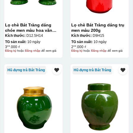
Lọ chè Bát Tràng dáng
Lọ chè Bát Tràng dáng trụ
chóe men màu hoa văn
men màu 200g
vàng kim 250g
Kích thước:
D12.5H14
Kích thước:
D9H15
TG sản xuất:
10 ngày
TG sản xuất:
10 ngày
3**.000 ₫
2**.000 ₫
Đăng ký
hoặc
Đăng nhập
để xem giá
Đăng ký
hoặc
Đăng nhập
để xem giá
Hũ đựng trà Bát Tràng
Hũ đựng trà Bát Tràng
Decal được in xong, sẽ có 1 nền vàng phía dưới