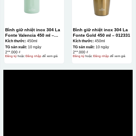
Màu tím
Chất liệu in decal
Khó khăn trong việc
phong phú, dễ dàng
in chuyển màu (dễ
lựa chọn chất liệu
trong việc in đơn
phù hợp với nhu cầu.
sắc)
Bình giữ nhiệt inox 304 La
Bình giữ nhiệt inox 304 La
Fonte Valencia 450 ml –
Fonte Gold 450 ml – 012331
012355
Kích thước:
450ml
Kích thước:
450ml
TG sản xuất:
10 ngày
TG sản xuất:
10 ngày
Dán được lên nhiều
2**.000 ₫
2**.000 ₫
bề mặt, phẳng và
Đăng ký
hoặc
Đăng nhập
để xem giá
Đăng ký
hoặc
Đăng nhập
để xem giá
cong
Kiểu hộp:
Hộp xi lót lụa
Hộp xi ấm chén