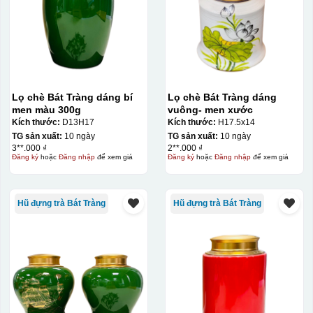
Lọ chè Bát Tràng dáng bí
Lọ chè Bát Tràng dáng
men màu 300g
vuông- men xước
Kiểu in:
Kích thước:
D13H17
Kích thước:
H17.5x14
TG sản xuất:
10 ngày
TG sản xuất:
10 ngày
In logo vàng kim
3**.000 ₫
2**.000 ₫
Đăng ký
hoặc
Đăng nhập
để xem giá
Đăng ký
hoặc
Đăng nhập
để xem giá
In Decal
IN Decal lên GỐM SỨ
Hũ đựng trà Bát Tràng
Hũ đựng trà Bát Tràng
Bước 1: Tạo khuôn in để tạo ra Decal Bước 2: Dán
decal lên gốm sứ Bước 3: Cho vào lò nung ở nhiệt độ
700-800 độ C
Bước 1: Tạo ra DECAL
Để tạo ra decal
trước khi dán nó lên gốm sứ, xưởng in sẽ in lên 1 loại
giấy đặc biệt, và kích thước logo được căn chỉnh theo
sản phẩm, để khi dán không bị nhỏ hoặc to quá