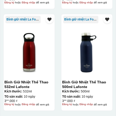
Đăng ký
hoặc
Đăng nhập
để xem giá
Đăng ký
hoặc
Đăng nhập
để xem giá
Bình giữ nhiệt La Fonte
Bình giữ nhiệt La Fonte
Chén sau khi được dán xong (chưa nung)
Bình Giữ Nhiệt Thể Thao
Bình Giữ Nhiệt Thể Thao
532ml Lafonte
500ml Lafonte
Kích thước:
532ml
Kích thước:
500ml
TG sản xuất:
10 ngày
TG sản xuất:
10 ngày
3**.000 ₫
3**.000 ₫
Đăng ký
hoặc
Đăng nhập
để xem giá
Đăng ký
hoặc
Đăng nhập
để xem giá