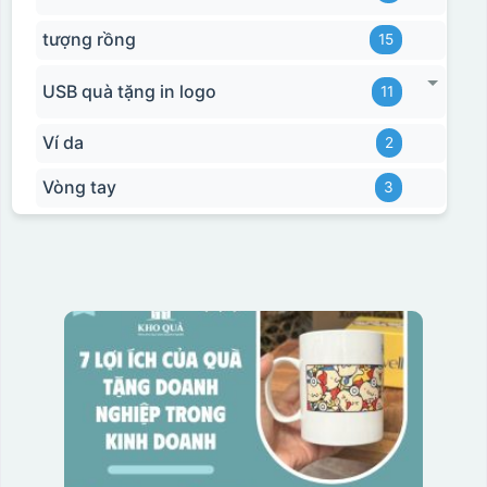
tượng rồng
15
USB quà tặng in logo
11
Ví da
2
Vòng tay
3