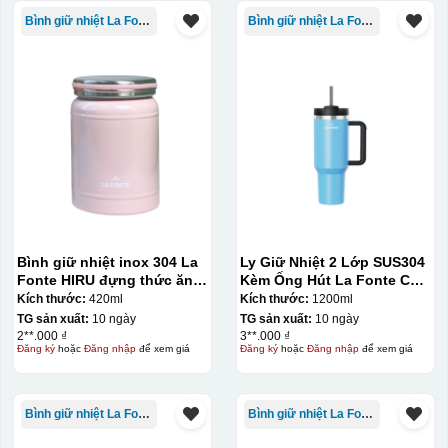
Bình giữ nhiệt La Fonte
Bình giữ nhiệt La Fonte
Bình giữ nhiệt inox 304 La
Ly Giữ Nhiệt 2 Lớp SUS304
Fonte HIRU đựng thức ăn
Kèm Ống Hút La Fonte Có
420 ml – 012348
Tay Cầm 1200ml
Kích thước:
420ml
Kích thước:
1200ml
TG sản xuất:
10 ngày
TG sản xuất:
10 ngày
2**.000 ₫
3**.000 ₫
Đăng ký
hoặc
Đăng nhập
để xem giá
Đăng ký
hoặc
Đăng nhập
để xem giá
Bình giữ nhiệt La Fonte
Bình giữ nhiệt La Fonte