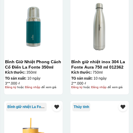
Bước 3: Xếp sản phẩm sau khi dán vào lò nung và
nung ở nhiệt độ 700-800 độ C
Deacl có 1 nền màu
vàng, khi in ở nhiệt cao, nền đó sẽ cháy và biến mất để
lại mực in logo dính chết lên gốm sứ [gallery link="file"
Bình Giữ Nhiệt Phong Cách
Bình giữ nhiệt inox 304 La
size="full" ids="29792,29791,29790"]
Cổ Điển La Fonte 350ml
Fonte Aura 750 ml 012362
Kích thước:
350ml
Kích thước:
750ml
TG sản xuất:
10 ngày
TG sản xuất:
10 ngày
3**.000 ₫
2**.000 ₫
Đăng ký
hoặc
Đăng nhập
để xem giá
Đăng ký
hoặc
Đăng nhập
để xem giá
Bình giữ nhiệt La Fonte
Thủy tinh