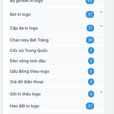
Bộ giftset In logo
43
Bút in logo
37
Cặp da in logo
71
Chai rượu Bát Tràng
28
Cốc sứ Trung Quốc
7
Đèn xông tinh dầu
2
Gấu Bông theu-logo
3
Giá đỡ điện thoại
2
Gối in thêu logo
5
Heo đất in logo
37