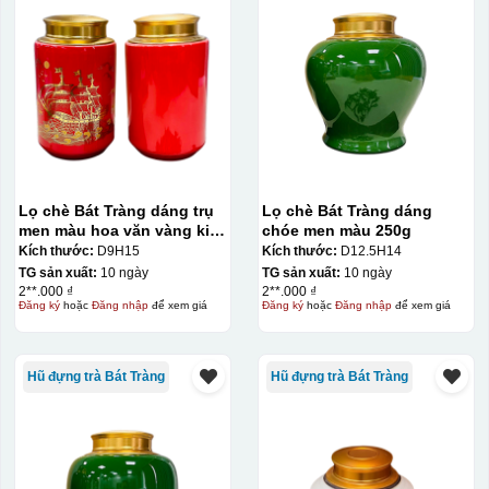
Lọ chè Bát Tràng dáng trụ
Lọ chè Bát Tràng dáng
men màu hoa văn vàng kim
chóe men màu 250g
200g
Kích thước:
D9H15
Kích thước:
D12.5H14
TG sản xuất:
10 ngày
TG sản xuất:
10 ngày
2**.000 ₫
2**.000 ₫
Đăng ký
hoặc
Đăng nhập
để xem giá
Đăng ký
hoặc
Đăng nhập
để xem giá
Hũ đựng trà Bát Tràng
Hũ đựng trà Bát Tràng