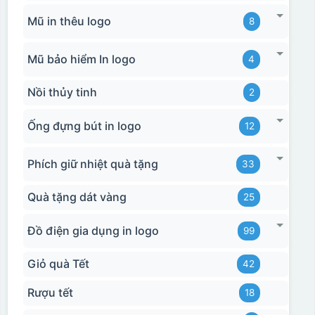
Mũ in thêu logo
8
Mũ bảo hiểm In logo
4
Nồi thủy tinh
2
Ống đựng bút in logo
12
Phích giữ nhiệt quà tặng
33
Quà tặng dát vàng
25
Đồ điện gia dụng in logo
99
Giỏ quà Tết
42
Rượu tết
18