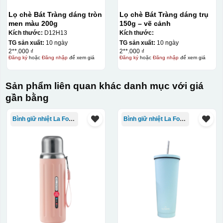
Lọ chè Bát Tràng dáng tròn
Lọ chè Bát Tràng dáng trụ
men màu 200g
150g – vẽ cảnh
Kích thước:
D12H13
Kích thước:
TG sản xuất:
10 ngày
TG sản xuất:
10 ngày
2**.000 ₫
2**.000 ₫
Đăng ký
hoặc
Đăng nhập
để xem giá
Đăng ký
hoặc
Đăng nhập
để xem giá
Sản phẩm liên quan khác danh mục với giá
gần bằng
Bình giữ nhiệt La Fonte
Bình giữ nhiệt La Fonte
Đây là giấy decal đã in xong, đang chờ khô để cắt dán
lên gốm sứ