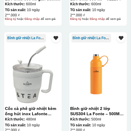
– 012294
Kích thước:
600ml
Kích thước:
600ml
TG sản xuất:
10 ngày
TG sản xuất:
10 ngày
2**.000 ₫
2**.000 ₫
Đăng ký
hoặc
Đăng nhập
để xem giá
Đăng ký
hoặc
Đăng nhập
để xem giá
Bình giữ nhiệt La Fonte
Bình giữ nhiệt La Fonte
Thợ đang căn chỉnh dán decal lên bát cơm
Cốc cà phê giữ nhiệt kèm
Bình giữ nhiệt 2 lớp
ống hút inox Lafonte
SUS304 La Fonte – 500ML –
480ML – 012782
012737
Kích thước:
480ml
Kích thước:
500ml
TG sản xuất:
10 ngày
TG sản xuất:
10 ngày
2**.000 ₫
2**.000 ₫