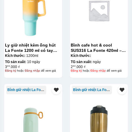
Ưu, nhược điểm của in Decal trượt nước
trên gốm sứ
Ly giữ nhiệt kèm ống hút
Bình cafe hot & cool
Ưu điểm
Nhược điểm
La Fonte 1200 ml có tay
SUS316 La Fonte 420ml –
cầm – 012317
012775
Kích thước:
1200ml
Kích thước:
TG sản xuất:
10 ngày
TG sản xuất:
ngày
Độ bám dính lên bề
3**.000 ₫
2**.000 ₫
mặt vật liệu rất tốt,
Đăng ký
hoặc
Đăng nhập
để xem giá
Đăng ký
hoặc
Đăng nhập
để xem giá
không phai theo thời
gian
Bình giữ nhiệt La Fonte
Bình giữ nhiệt La Fonte
Không thể tẩy xoá
được nếu in sai,
Thông tin, hình ảnh in
hoặc rất khó khắn
trên chất liệu decal
về tẩy xoá
đẹp, sắc nét, không
bị lem
Khó khăn trong việc
in 1 số màu: Màu
hồng cánh sen,