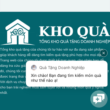
Tổng kho quà tặng của chúng tôi tự hào với sự đa dạng sản phẩm,
giúp khách hàng dễ dàng tìm kiếm quà tặng phù hợp cho mọi dịp.
Trang web của chúng tôi được thiết kế trực quan, cho phép bạn dễ
dàng tra cứu giá cả và thông tin chi tiết về từng sản phẩm. Bên cạnh
Quà Tặng Doanh Nghiệp
đó, chúng tôi cung cấp hệ thống theo dõi đơn hàng, giúp bạn nắm bắt
Xin chào! Bạn đang tìm kiếm món quà 
được trạng thái và giai đoạn xử lý của đơn hàng một cách thuận tiện.
như thế nào ạ! 
Với dịch vụ chuyên nghiệp và tận tâm, chúng tôi cam kết mang đến
cho bạn trải nghiệm mua sắm tuyệt vời và những món quà ý nghĩa
nhất.