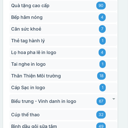
Quà tặng cao cấp
90
Bếp hâm nóng
4
Hộp xi ly sứ
Cân sức khoẻ
7
Thẻ tag hành lý
1
Lọ hoa pha lê in logo
4
Tai nghe in logo
1
Thân Thiện Môi trường
18
Cáp Sạc in logo
1
Biểu trưng - Vinh danh in logo
67
Cúp thể thao
32
Bình dầu gội sữa tắm
49