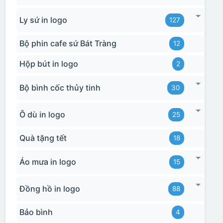
Ly sứ in logo
127
Bộ phin cafe sứ Bát Tràng
12
Hộp bút in logo
2
Bộ bình cốc thủy tinh
30
Ô dù in logo
25
Quà tặng tết
18
Áo mưa in logo
15
Đồng hồ in logo
88
Bảo bình
4