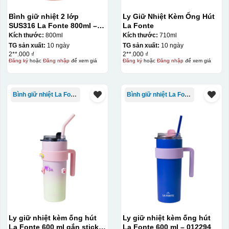
Bình giữ nhiệt 2 lớp
Ly Giữ Nhiệt Kèm Ống Hút
Bước 2: Dán decal lên gốm sứ
Để dán decal lên gốm
SUS316 La Fonte 800ml –
La Fonte
sứ, thợ sẽ cắt thủ công các miếng logo ra, sau đó thấp
012720
Kích thước:
800ml
Kích thước:
710ml
nước và trượt nhẹ lên gốm sứ để tem decal dính tạm lên
TG sản xuất:
10 ngày
TG sản xuất:
10 ngày
2**.000 ₫
2**.000 ₫
đó bằng nước. Người thợ sẽ căn chỉnh bằng mắt thường
Đăng ký
hoặc
Đăng nhập
để xem giá
Đăng ký
hoặc
Đăng nhập
để xem giá
cho vị trí logo cân đối phù hợp, sau đó dùng miếng nhựa
gạt hết nước phía dưới ra
Bình giữ nhiệt La Fonte
Bình giữ nhiệt La Fonte
Ly giữ nhiệt kèm ống hút
Ly giữ nhiệt kèm ống hút
La Fonte 600 ml gắn sticker
La Fonte 600 ml – 012294