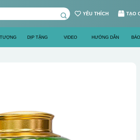
YÊU THÍCH
TẠO 
 TƯỢNG
DỊP TẶNG
VIDEO
HƯỚNG DẪN
BÁO