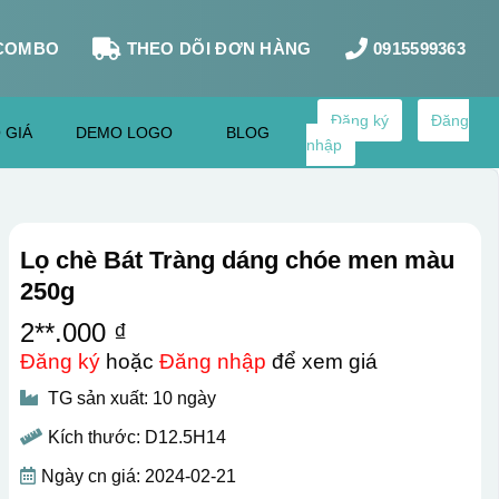
COMBO
THEO DÕI ĐƠN HÀNG
0915599363
Đăng ký
Đăng
 GIÁ
DEMO LOGO
BLOG
nhập
Lọ chè Bát Tràng dáng chóe men màu
250g
2**.000 ₫
Đăng ký
hoặc
Đăng nhập
để xem giá
TG sản xuất: 10 ngày
Kích thước: D12.5H14
Ngày cn giá: 2024-02-21