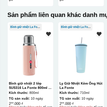
In logo vàng kim
Sản phẩm liên quan khác danh mụ
In Decal
IN Decal lên GỐM SỨ
Bình giữ nhiệt La Fonte
Bình giữ nhiệt La Fonte
Bước 1: Tạo khuôn in để tạo ra Decal Bước 2: Dán decal 
Bước 1: Tạo ra DECAL
Để tạo ra decal trước khi dán nó l
thước logo được căn chỉnh theo sản phẩm, để khi dán khô
Bình giữ nhiệt 2 lớp
Ly Giữ Nhiệt Kèm Ống Hút
SUS316 La Fonte 800ml –
La Fonte
012720
Kích thước:
800ml
Kích thước:
710ml
TG sản xuất:
10 ngày
TG sản xuất:
10 ngày
2**.000 ₫
2**.000 ₫