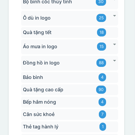
Bộ bình cốc thủy tinh
30
Ô dù in logo
25
Quà tặng tết
18
Áo mưa in logo
15
Đồng hồ in logo
88
Bảo bình
4
Quà tặng cao cấp
90
Bếp hâm nóng
4
Cân sức khoẻ
7
Thẻ tag hành lý
1