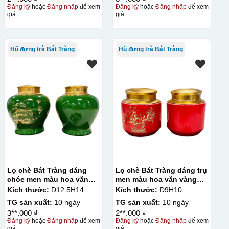
Đăng ký
hoặc
Đăng nhập
để xem
Đăng ký
hoặc
Đăng nhập
để xem
giá
giá
Hũ đựng trà Bát Tràng
Hũ đựng trà Bát Tràng
Lọ chè Bát Tràng dáng
Lọ chè Bát Tràng dáng trụ
chóe men màu hoa văn
men màu hoa văn vàng
vàng kim 250g
kim 50g
Kích thước:
D12.5H14
Kích thước:
D9H10
TG sản xuất:
10 ngày
TG sản xuất:
10 ngày
3**.000 ₫
2**.000 ₫
Đăng ký
hoặc
Đăng nhập
để xem
Đăng ký
hoặc
Đăng nhập
để xem
giá
giá