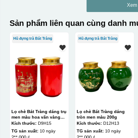
Xem
Sản phẩm liên quan cùng danh mụ
Hũ đựng trà Bát Tràng
Hũ đựng trà Bát Tràng
Lọ chè Bát Tràng dáng trụ
Lọ chè Bát Tràng dáng
men màu hoa văn vàng
tròn men màu 200g
kim 200g
Kích thước:
D9H15
Kích thước:
D12H13
TG sản xuất:
10 ngày
TG sản xuất:
10 ngày
2**.000 ₫
2**.000 ₫