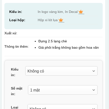
Kiểu in:
In logo vàng kim, In Decal
Loại hộp:
Hộp xi lót lụa
Xuất xứ:
Đựng 2.5 lạng chè
Thông tin thêm:
Giá phôi trắng không bao gồm hoa văn
Kiểu
in:
Số mặt
in:
Loại