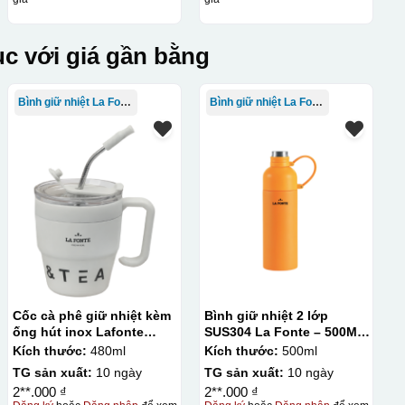
c với giá gần bằng
Bình giữ nhiệt La Fonte
Bình giữ nhiệt La Fonte
lên gốm sứ Bước 3: Cho vào lò nung ở nhiệt độ 700-800 độ C
ên gốm sứ, xưởng in sẽ in lên 1 loại giấy đặc biệt, và kích
ng bị nhỏ hoặc to quá
Cốc cà phê giữ nhiệt kèm
Bình giữ nhiệt 2 lớp
ống hút inox Lafonte
SUS304 La Fonte – 500ML
480ML – 012782
– 012737
Kích thước:
480ml
Kích thước:
500ml
TG sản xuất:
10 ngày
TG sản xuất:
10 ngày
2**.000 ₫
2**.000 ₫