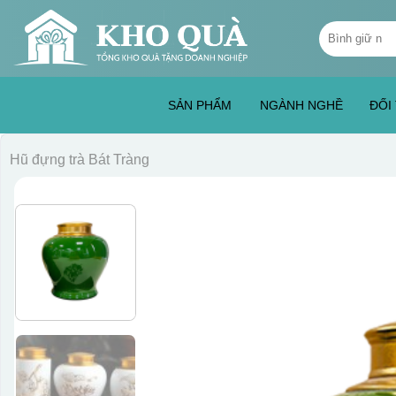
Skip
Tìm
to
kiếm:
content
SẢN PHẨM
NGÀNH NGHỀ
ĐỐI
Hũ đựng trà Bát Tràng