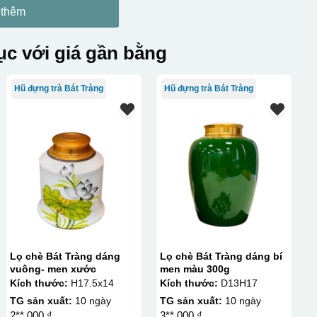
 thêm
c với giá gần bằng
Hũ đựng trà Bát Tràng
Hũ đựng trà Bát Tràng
Lọ chè Bát Tràng dáng
Lọ chè Bát Tràng dáng bí
vuông- men xước
men màu 300g
Kích thước:
H17.5x14
Kích thước:
D13H17
TG sản xuất:
10 ngày
TG sản xuất:
10 ngày
2**.000 ₫
3**.000 ₫