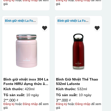
Đăng ký
hoặc
Đăng nhập
để xem
Đăng ký
hoặc
Đăng nhập
để xem
giá
giá
Bình giữ nhiệt La Fonte
Bình giữ nhiệt La Fonte
Bình giữ nhiệt inox 304 La
Bình Giữ Nhiệt Thể Thao
Fonte HIRU đựng thức ăn
532ml Lafonte
420 ml – 012348
Kích thước:
420ml
Kích thước:
532ml
TG sản xuất:
10 ngày
TG sản xuất:
10 ngày
2**.000 ₫
3**.000 ₫
Đăng ký
hoặc
Đăng nhập
để xem
Đăng ký
hoặc
Đăng nhập
để xem
giá
giá