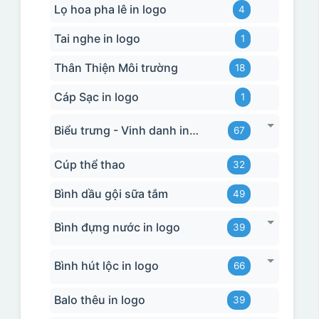
Lọ hoa pha lê in logo
4
Tai nghe in logo
1
Thân Thiện Môi trường
18
Cáp Sạc in logo
1
Biểu trưng - Vinh danh in logo
67
Cúp thể thao
32
Bình dầu gội sữa tắm
49
Bình đựng nước in logo
39
Bình hút lộc in logo
66
Balo thêu in logo
39