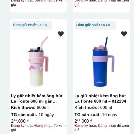
Đăng ký
hoặc
Đăng nhập
để xem
Đăng ký
hoặc
Đăng nhập
để xem
giá
giá
Bình giữ nhiệt La Fonte
Bình giữ nhiệt La Fonte
Ly giữ nhiệt kèm ống hút
Ly giữ nhiệt kèm ống hút
La Fonte 600 ml gắn
La Fonte 600 ml – 012294
sticker – 012294
Kích thước:
600ml
Kích thước:
600ml
TG sản xuất:
10 ngày
TG sản xuất:
10 ngày
2**.000 ₫
2**.000 ₫
Đăng ký
hoặc
Đăng nhập
để xem
Đăng ký
hoặc
Đăng nhập
để xem
giá
giá