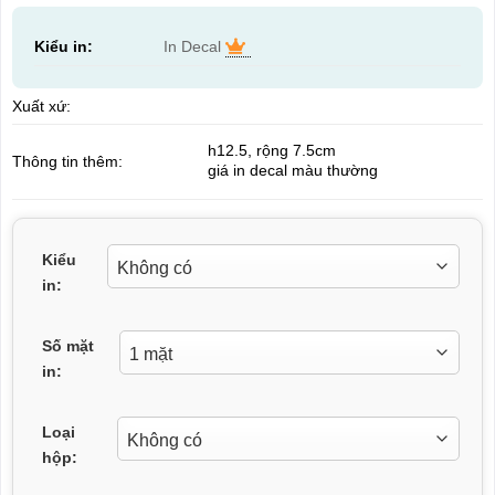
Kiểu in:
In Decal
Xuất xứ:
h12.5, rộng 7.5cm
Thông tin thêm:
giá in decal màu thường
Kiểu
in:
Số mặt
in:
Loại
hộp: