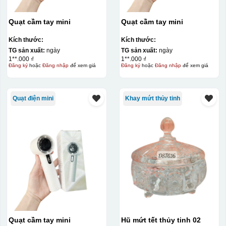
Quạt cầm tay mini
Quạt cầm tay mini
Kích thước:
Kích thước:
TG sản xuất:
ngày
TG sản xuất:
ngày
1**.000 ₫
1**.000 ₫
Đăng ký
hoặc
Đăng nhập
để xem giá
Đăng ký
hoặc
Đăng nhập
để xem giá
Kiểu in:
Quạt điện mini
Khay mứt thủy tinh
In Decal
IN Decal lên GỐM SỨ
Bước 1: Tạo khuôn in để tạo ra Decal Bước 2: Dán
decal lên gốm sứ Bước 3: Cho vào lò nung ở nhiệt độ
700-800 độ C
Bước 1: Tạo ra DECAL
Để tạo ra decal
trước khi dán nó lên gốm sứ, xưởng in sẽ in lên 1 loại
giấy đặc biệt, và kích thước logo được căn chỉnh theo
sản phẩm, để khi dán không bị nhỏ hoặc to quá
Quạt cầm tay mini
Hũ mứt tết thủy tinh 02