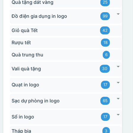
Quà tặng dát vàng
25
Đồ điện gia dụng in logo
99
Giỏ quà Tết
42
Rượu tết
18
Quà trung thu
6
Vali quà tặng
30
Quạt in logo
17
Sạc dự phòng in logo
65
Sổ in logo
17
Tháp bia
3