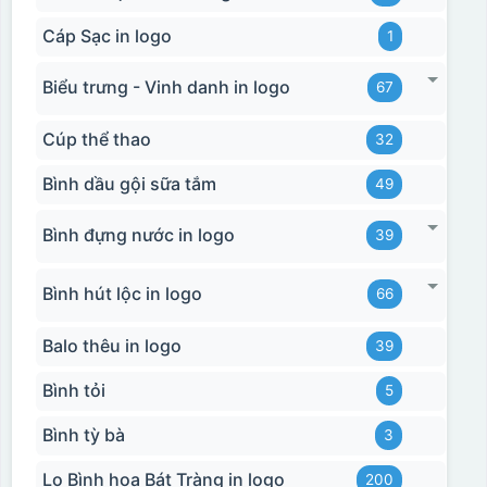
Cáp Sạc in logo
1
Ưu, nhược điểm của in Decal trượt nước
Biểu trưng - Vinh danh in logo
67
trên gốm sứ
Cúp thể thao
32
Ưu điểm
Nhược điểm
Bình dầu gội sữa tắm
49
Độ bám dính lên bề
mặt vật liệu rất tốt,
Bình đựng nước in logo
39
không phai theo thời
gian
Bình hút lộc in logo
66
Không thể tẩy xoá
được nếu in sai,
Balo thêu in logo
39
Thông tin, hình ảnh in
hoặc rất khó khắn
trên chất liệu decal
về tẩy xoá
Bình tỏi
đẹp, sắc nét, không
5
bị lem
Khó khăn trong việc
in 1 số màu: Màu
Bình tỳ bà
3
hồng cánh sen,
Màu tím
Lọ Bình hoa Bát Tràng in logo
200