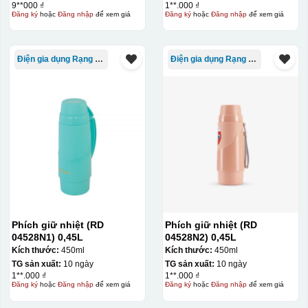
9**000 ₫
1**.000 ₫
Đăng ký
hoặc
Đăng nhập
để xem giá
Đăng ký
hoặc
Đăng nhập
để xem giá
Điện gia dụng Rạng Đông
Điện gia dụng Rạng Đông
Phích giữ nhiệt (RD
Phích giữ nhiệt (RD
04528N1) 0,45L
04528N2) 0,45L
Kích thước:
450ml
Kích thước:
450ml
Đây là giấy decal đã in xong, đang chờ khô để cắt dán
TG sản xuất:
10 ngày
TG sản xuất:
10 ngày
1**.000 ₫
1**.000 ₫
lên gốm sứ
Đăng ký
hoặc
Đăng nhập
để xem giá
Đăng ký
hoặc
Đăng nhập
để xem giá