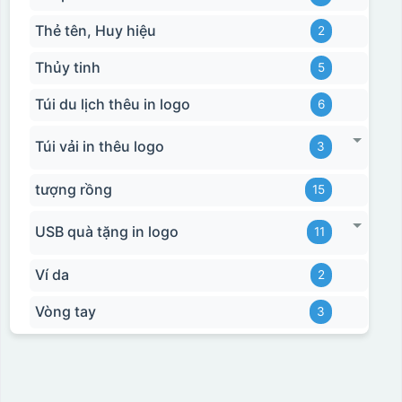
Thẻ tên, Huy hiệu
2
Thủy tinh
5
Túi du lịch thêu in logo
6
Túi vải in thêu logo
3
tượng rồng
15
USB quà tặng in logo
11
Ví da
2
Vòng tay
3