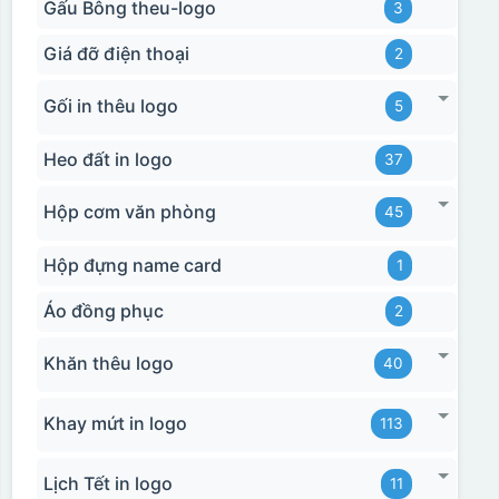
Gấu Bông theu-logo
3
Giá đỡ điện thoại
2
Gối in thêu logo
5
Heo đất in logo
37
Hộp cơm văn phòng
45
Hộp đựng name card
1
Áo đồng phục
2
Khăn thêu logo
40
Khay mứt in logo
113
Lịch Tết in logo
11