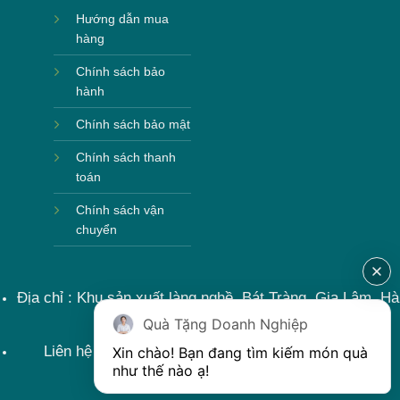
Hướng dẫn mua
hàng
Chính sách bảo
hành
Chính sách bảo mật
Chính sách thanh
toán
Chính sách vận
chuyển
Địa chỉ : Khu sản xuất làng nghề, Bát Tràng, Gia Lâm, Hà
Nội, Việt Nam
Quà Tặng Doanh Nghiệp
Liên hệ : 0915599363 Email: lienhe@khoqua.vn
Xin chào! Bạn đang tìm kiếm món quà 
như thế nào ạ! 