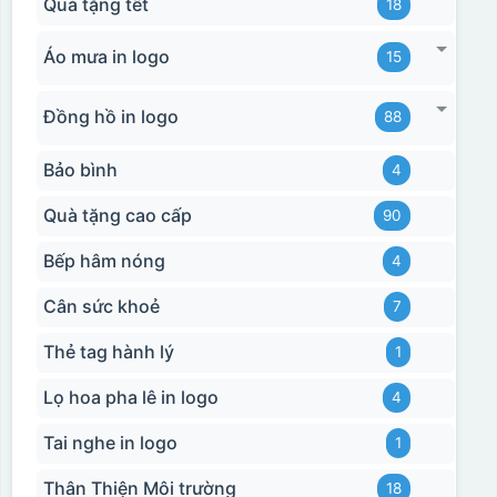
Quà tặng tết
18
Áo mưa in logo
15
Bước 3: Xếp sản phẩm sau khi dán vào lò nung và
nung ở nhiệt độ 700-800 độ C
Deacl có 1 nền màu
Đồng hồ in logo
88
vàng, khi in ở nhiệt cao, nền đó sẽ cháy và biến mất để
Bảo bình
lại mực in logo dính chết lên gốm sứ [gallery link="file"
4
size="full" ids="29792,29791,29790"]
Quà tặng cao cấp
90
Bếp hâm nóng
4
Cân sức khoẻ
7
Thẻ tag hành lý
1
Lọ hoa pha lê in logo
4
Tai nghe in logo
1
Thân Thiện Môi trường
18