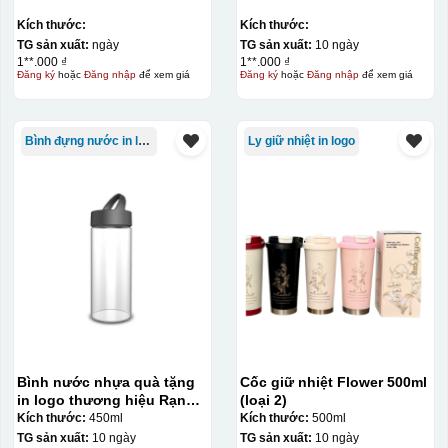
Kích thước:
Kích thước:
TG sản xuất:
ngày
TG sản xuất:
10 ngày
1**.000 ₫
1**.000 ₫
Đăng ký
hoặc
Đăng nhập
để xem giá
Đăng ký
hoặc
Đăng nhập
để xem giá
Bình đựng nước in logo
Ly giữ nhiệt in logo
Decal được in xong, sẽ có 1 nền vàng phía dưới
Bình nước nhựa quà tặng
Cốc giữ nhiệt Flower 500ml
in logo thương hiệu Rạng
(loại 2)
Đông 450ml KQ-BNN01
Kích thước:
450ml
Kích thước:
500ml
TG sản xuất:
10 ngày
TG sản xuất:
10 ngày