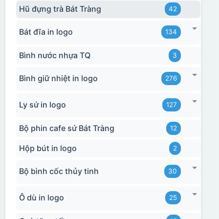
Hũ đựng trà Bát Tràng
42
Bát đĩa in logo
134
Bình nước nhựa TQ
3
Bình giữ nhiệt in logo
276
Ly sứ in logo
127
Bộ phin cafe sứ Bát Tràng
12
Hộp bút in logo
2
Bộ bình cốc thủy tinh
30
Ô dù in logo
25