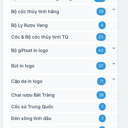
Chất liệu in decal
Khó khăn trong việc
phong phú, dễ dàng
in chuyển màu (dễ
Bộ cốc thủy tinh hãng
lựa chọn chất liệu
59
trong việc in đơn
phù hợp với nhu cầu.
sắc)
Bộ Ly Rượu Vang
4
Cốc & Bộ cốc thủy tinh TQ
23
Dán được lên nhiều
bề mặt, phẳng và
cong
Bộ giftset In logo
43
Bút in logo
37
Cặp da in logo
71
Chai rượu Bát Tràng
28
Cốc sứ Trung Quốc
7
Đèn xông tinh dầu
2