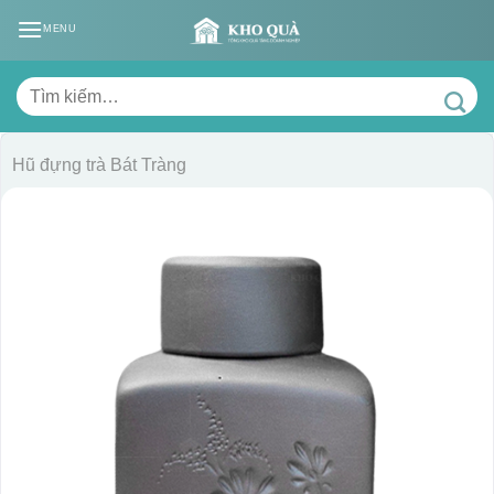
Skip
MENU
to
content
Tìm
kiếm:
Hũ đựng trà Bát Tràng