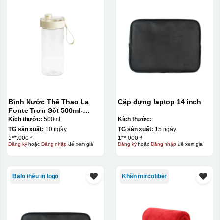
Bình Nước Thể Thao La
Cặp đựng laptop 14 inch
Fonte Trơn Sốt 500ml-
010009
Kích thước:
500ml
Kích thước:
TG sản xuất:
10 ngày
TG sản xuất:
15 ngày
1**.000 ₫
1**.000 ₫
Đăng ký
hoặc
Đăng nhập
để xem giá
Đăng ký
hoặc
Đăng nhập
để xem giá
Balo thêu in logo
Khăn mircofiber