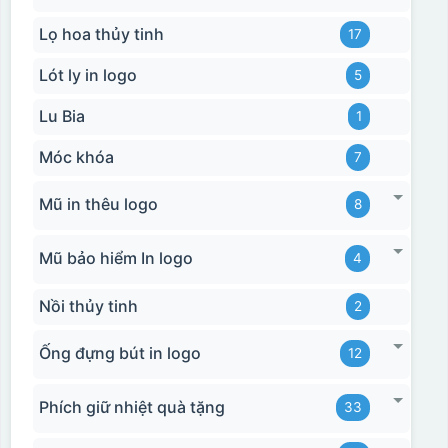
Lọ hoa thủy tinh
17
Lót ly in logo
5
Lu Bia
1
Móc khóa
7
Mũ in thêu logo
8
Mũ bảo hiểm In logo
4
Nồi thủy tinh
2
Ống đựng bút in logo
12
Phích giữ nhiệt quà tặng
33