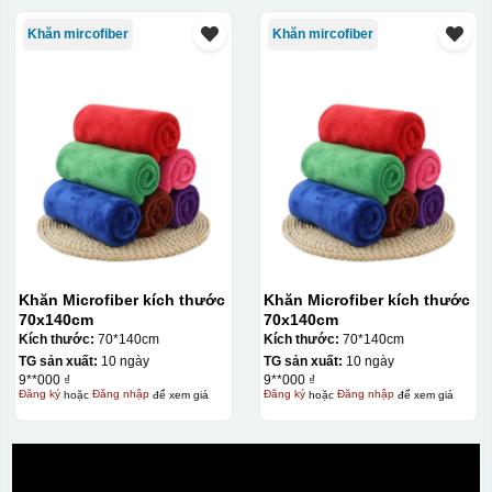
Bước 2: Dán decal lên gốm sứ
Để dán decal lên gốm
sứ, thợ sẽ cắt thủ công các miếng logo ra, sau đó thấp
Khăn mircofiber
Khăn mircofiber
nước và trượt nhẹ lên gốm sứ để tem decal dính tạm lên
đó bằng nước. Người thợ sẽ căn chỉnh bằng mắt thường
cho vị trí logo cân đối phù hợp, sau đó dùng miếng nhựa
gạt hết nước phía dưới ra
Khăn Microfiber kích thước
Khăn Microfiber kích thước
70x140cm
70x140cm
Kích thước:
70*140cm
Kích thước:
70*140cm
TG sản xuất:
10 ngày
TG sản xuất:
10 ngày
9**000 ₫
9**000 ₫
Đăng ký
hoặc
Đăng nhập
để xem giá
Đăng ký
hoặc
Đăng nhập
để xem giá