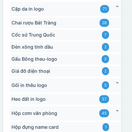
Cặp da in logo
71
Chai rượu Bát Tràng
28
Cốc sứ Trung Quốc
7
Đèn xông tinh dầu
2
Gấu Bông theu-logo
3
Giá đỡ điện thoại
2
Gối in thêu logo
5
Heo đất in logo
37
Hộp cơm văn phòng
45
Hộp đựng name card
1