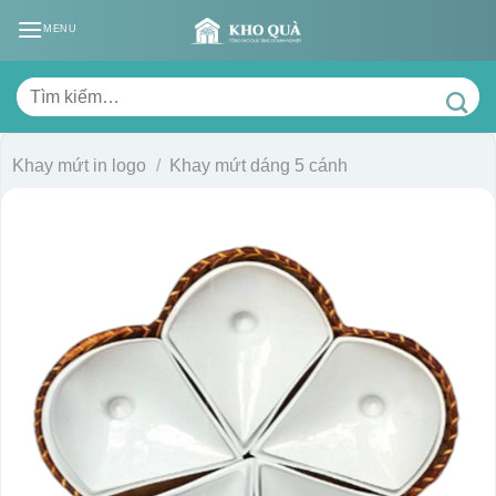
Skip
MENU
to
content
Tìm
kiếm:
Khay mứt in logo
/
Khay mứt dáng 5 cánh