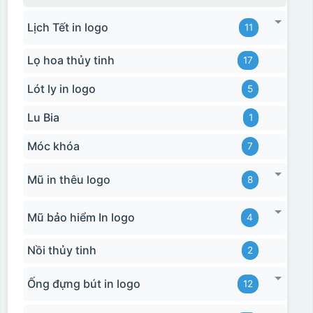
Hộp xi bình giữ nhiệt
Lịch Tết in logo
11
Lọ hoa thủy tinh
17
Lót ly in logo
5
Lu Bia
1
Móc khóa
7
Mũ in thêu logo
8
Mũ bảo hiểm In logo
4
Nồi thủy tinh
2
Ống đựng bút in logo
12