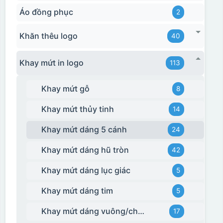
Áo đồng phục
2
Khăn thêu logo
40
Khay mứt in logo
113
Khay mứt gỗ
8
Khay mứt thủy tinh
14
Khay mứt dáng 5 cánh
24
Khay mứt dáng hũ tròn
42
Khay mứt dáng lục giác
5
Khay mứt dáng tim
5
Khay mứt dáng vuông/chữ nhật
17