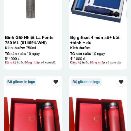
Bình GIữ Nhiệt La Fonte
Bộ giftset 4 món sổ+ bút
750 ML (014694-WHI)
+bình + dù
Kích thước:
750ml
Kích thước:
TG sản xuất:
10 ngày
TG sản xuất:
10 ngày
5**.000 ₫
4**.000 ₫
Đăng ký
hoặc
Đăng nhập
để xem giá
Đăng ký
hoặc
Đăng nhập
để xem giá
Bộ giftset In logo
Bộ giftset In logo