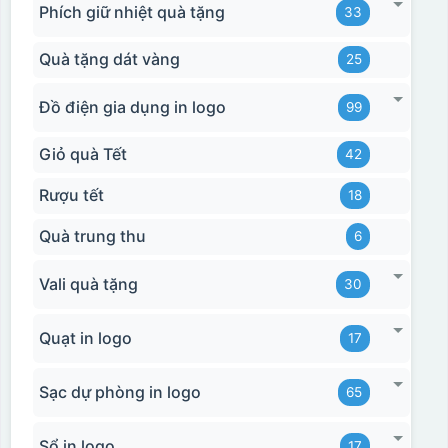
Phích giữ nhiệt quà tặng
33
Hộp xi bình hoa
Quà tặng dát vàng
25
Đồ điện gia dụng in logo
99
Giỏ quà Tết
42
Rượu tết
18
Quà trung thu
6
Vali quà tặng
30
Quạt in logo
17
Sạc dự phòng in logo
65
Sổ in logo
17