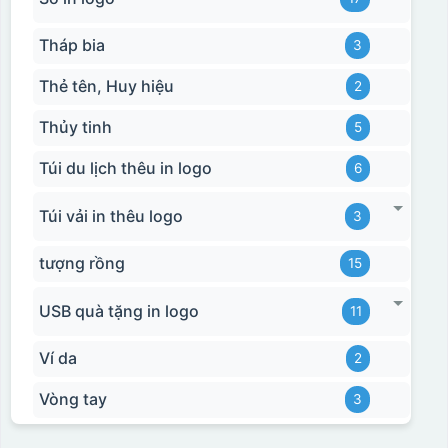
Tháp bia
3
Thẻ tên, Huy hiệu
2
Thủy tinh
5
Túi du lịch thêu in logo
6
Túi vải in thêu logo
3
tượng rồng
15
USB quà tặng in logo
11
Ví da
2
Vòng tay
3