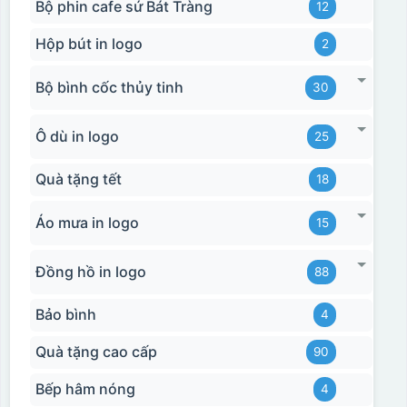
Bộ phin cafe sứ Bát Tràng
12
Hộp bút in logo
2
Bộ bình cốc thủy tinh
30
Ô dù in logo
25
Hộp xi 2 cốc
Quà tặng tết
18
Áo mưa in logo
15
Đồng hồ in logo
88
Bảo bình
4
Quà tặng cao cấp
90
Bếp hâm nóng
4