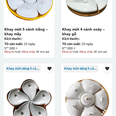
Khay mứt 5 cánh trắng –
Khay mứt 4 cánh xoáy –
khay mây
khay gỗ
Kích thước:
Kích thước:
TG sản xuất:
10 ngày
TG sản xuất:
10 ngày
5**.000 ₫
6**.000 ₫
Đăng ký
hoặc
Đăng nhập
để xem giá
Đăng ký
hoặc
Đăng nhập
để xem giá
Kiểu in:
In logo 1 mặt
Khay mứt dáng 5 cánh
Khay mứt dáng 5 cánh
Kiểu hộp:
Hộp xi lót lụa
Hộp xi ấm chén