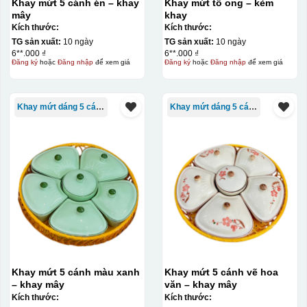
Khay mứt 5 cánh én – khay
Khay mứt tổ ong – kèm
mây
khay
Kích thước:
Kích thước:
TG sản xuất:
10 ngày
TG sản xuất:
10 ngày
6**.000 ₫
6**.000 ₫
Đăng ký
hoặc
Đăng nhập
để xem giá
Đăng ký
hoặc
Đăng nhập
để xem giá
Khay mứt dáng 5 cánh
Khay mứt dáng 5 cánh
Khay mứt 5 cánh màu xanh
Khay mứt 5 cánh vẽ hoa
– khay mây
văn – khay mây
Kích thước:
Kích thước: