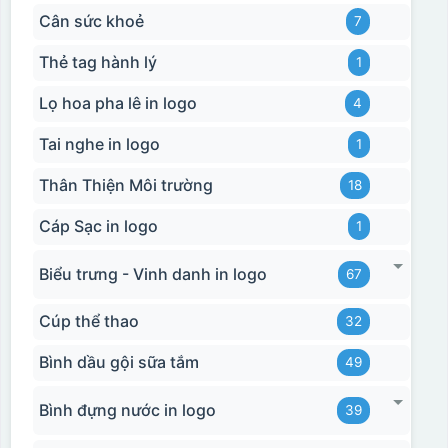
Cân sức khoẻ
7
Thẻ tag hành lý
1
Lọ hoa pha lê in logo
4
Tai nghe in logo
1
Hộp xi biểu trưng
Thân Thiện Môi trường
18
Cáp Sạc in logo
1
Biểu trưng - Vinh danh in logo
67
Cúp thể thao
32
Bình dầu gội sữa tắm
49
Bình đựng nước in logo
39