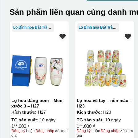
Sản phẩm liên quan cùng danh mụ
Lọ Bình hoa Bát Tràng in logo
Lọ Bình hoa Bát Tràng in logo
Lọ hoa dáng bom – Men
Lọ hoa vẽ tay – nền màu –
xước 3 – H27
H23
Kích thước:
H27
Kích thước:
H23
TG sản xuất:
10 ngày
TG sản xuất:
10 ngày
1**.000 ₫
1**.000 ₫
Đăng ký
hoặc
Đăng nhập
để xem
Đăng ký
hoặc
Đăng nhập
để xem
giá
giá