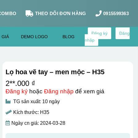
COMBO
THEO DÕI ĐƠN HÀNG
0915599363
Đăng ký
Đăng
 GIÁ
DEMO LOGO
BLOG
nhập
Lọ hoa vẽ tay – men mộc – H35
2**.000 ₫
Đăng ký
hoặc
Đăng nhập
để xem giá
TG sản xuất: 10 ngày
Kích thước: H35
Ngày cn giá: 2024-03-28