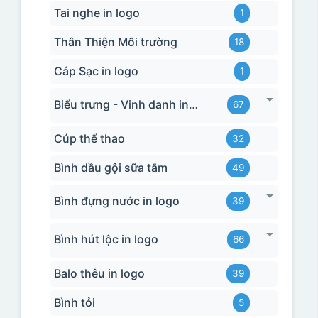
Tai nghe in logo
1
Thân Thiện Môi trường
18
Cáp Sạc in logo
1
Biểu trưng - Vinh danh in logo
67
Cúp thể thao
32
Bình dầu gội sữa tắm
49
Bình đựng nước in logo
39
Bình hút lộc in logo
66
Balo thêu in logo
39
Bình tỏi
5