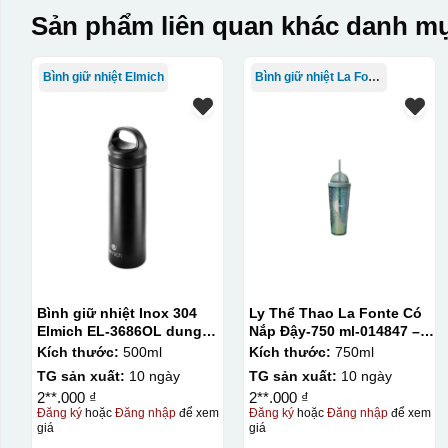
Sản phẩm liên quan khác danh mụ
Bình giữ nhiệt Elmich
Bình giữ nhiệt La Fonte
Bình giữ nhiệt Inox 304
Ly Thể Thao La Fonte Có
Elmich EL-3686OL dung
Nắp Đậy-750 ml-014847 –
tích 500ml
GRA
Kích thước:
500ml
Kích thước:
750ml
TG sản xuất:
10 ngày
TG sản xuất:
10 ngày
2**.000 ₫
2**.000 ₫
Đăng ký
hoặc
Đăng nhập
để xem
Đăng ký
hoặc
Đăng nhập
để xem
giá
giá