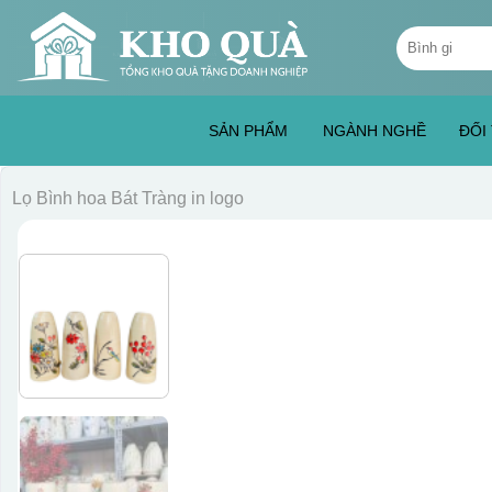
Skip
Tìm
to
kiếm:
content
SẢN PHẨM
NGÀNH NGHỀ
ĐỐI
Lọ Bình hoa Bát Tràng in logo