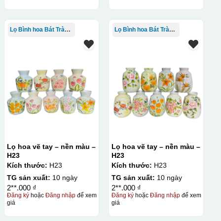
Lọ Bình hoa Bát Tràng in logo
Lọ Bình hoa Bát Tràng in logo
Lọ hoa vẽ tay – nền màu –
Lọ hoa vẽ tay – nền màu –
H23
H23
Kích thước:
H23
Kích thước:
H23
TG sản xuất:
10 ngày
TG sản xuất:
10 ngày
2**.000 ₫
2**.000 ₫
Đăng ký
hoặc
Đăng nhập
để xem
Đăng ký
hoặc
Đăng nhập
để xem
giá
giá