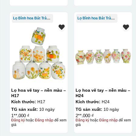
Lọ Bình hoa Bát Tràng in logo
Lọ Bình hoa Bát Tràng in logo
Lọ hoa vẽ tay – nền màu –
Lọ hoa vẽ tay – nền màu –
H17
H24
Kích thước:
H17
Kích thước:
H24
TG sản xuất:
10 ngày
TG sản xuất:
10 ngày
1**.000 ₫
2**.000 ₫
Đăng ký
hoặc
Đăng nhập
để xem
Đăng ký
hoặc
Đăng nhập
để xem
giá
giá