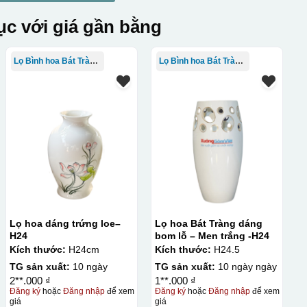
c với giá gần bằng
Lọ Bình hoa Bát Tràng in logo
Lọ Bình hoa Bát Tràng in logo
Lọ hoa dáng trứng loe–
Lọ hoa Bát Tràng dáng
H24
bom lỗ – Men trắng -H24
Kích thước:
H24cm
Kích thước:
H24.5
TG sản xuất:
10 ngày
TG sản xuất:
10 ngày ngày
2**.000 ₫
1**.000 ₫
Đăng ký
hoặc
Đăng nhập
để xem
Đăng ký
hoặc
Đăng nhập
để xem
giá
giá