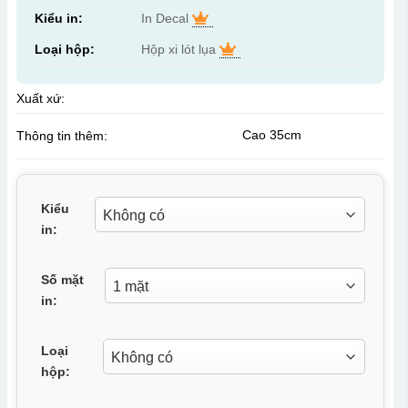
Kiểu in:
In Decal
Loại hộp:
Hộp xi lót lụa
Xuất xứ:
Cao 35cm
Thông tin thêm:
Kiểu
in:
Số mặt
in:
Loại
hộp: