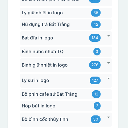
Ly giữ nhiệt in logo
35
Hũ đựng trà Bát Tràng
42
Bát đĩa in logo
134
Bình nước nhựa TQ
3
Bình giữ nhiệt in logo
276
Ly sứ in logo
127
Bộ phin cafe sứ Bát Tràng
12
Hộp bút in logo
2
Bộ bình cốc thủy tinh
30