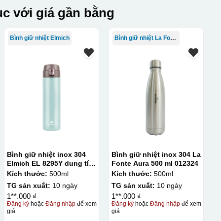
c với giá gần bằng
Bình giữ nhiệt Elmich
Bình giữ nhiệt La Fonte
Bình giữ nhiệt inox 304
Bình giữ nhiệt inox 304 La
Elmich EL 8295Y dung tích
Fonte Aura 500 ml 012324
500ml
Kích thước:
500ml
Kích thước:
500ml
TG sản xuất:
10 ngày
TG sản xuất:
10 ngày
1**.000 ₫
1**.000 ₫
Đăng ký
hoặc
Đăng nhập
để xem
Đăng ký
hoặc
Đăng nhập
để xem
giá
giá