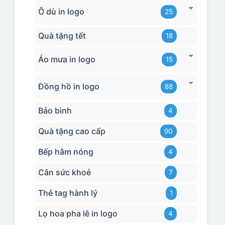
Ô dù in logo
25
Quà tặng tết
18
Áo mưa in logo
15
Đồng hồ in logo
88
Bảo bình
4
Quà tặng cao cấp
90
Bếp hâm nóng
4
Cân sức khoẻ
7
Thẻ tag hành lý
1
Lọ hoa pha lê in logo
4