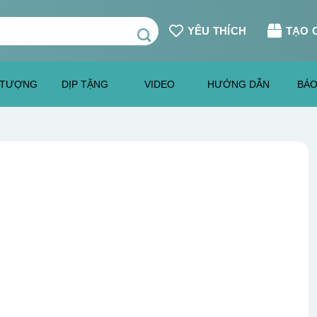
YÊU THÍCH
TẠO 
 TƯỢNG
DỊP TẶNG
VIDEO
HƯỚNG DẪN
BÁO