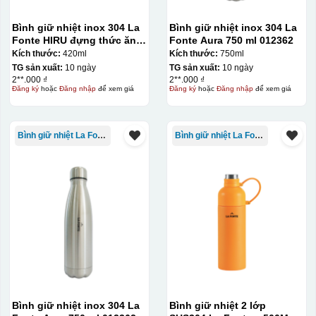
Bình giữ nhiệt inox 304 La
Bình giữ nhiệt inox 304 La
Fonte HIRU đựng thức ăn
Fonte Aura 750 ml 012362
420 ml – 012348
Kích thước:
420ml
Kích thước:
750ml
TG sản xuất:
10 ngày
TG sản xuất:
10 ngày
2**.000 ₫
2**.000 ₫
Thợ đang căn chỉnh dán decal lên bát cơm
Đăng ký
hoặc
Đăng nhập
để xem giá
Đăng ký
hoặc
Đăng nhập
để xem giá
Bình giữ nhiệt La Fonte
Bình giữ nhiệt La Fonte
Bình giữ nhiệt inox 304 La
Bình giữ nhiệt 2 lớp