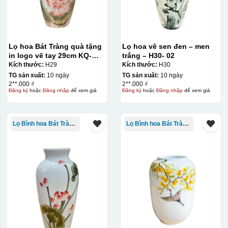
Lọ hoa Bát Tràng quà tặng
Lọ hoa vẽ sen đen – men
in logo vẽ tay 29cm KQ-
trắng – H30- 02
LH01
Kích thước:
H29
Kích thước:
H30
TG sản xuất:
10 ngày
TG sản xuất:
10 ngày
2**.000 ₫
2**.000 ₫
Đăng ký
hoặc
Đăng nhập
để xem giá
Đăng ký
hoặc
Đăng nhập
để xem giá
Lọ Bình hoa Bát Tràng in logo
Lọ Bình hoa Bát Tràng in logo
Đây là giấy decal đã in xong, đang chờ khô để cắt dán
lên gốm sứ