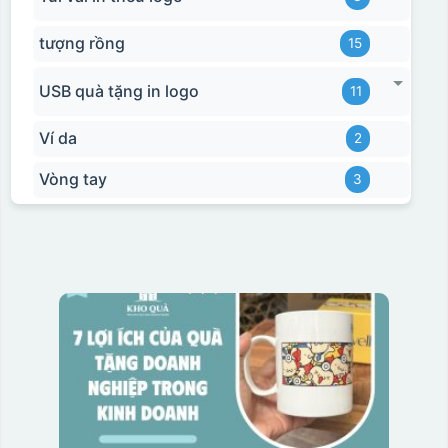
tượng rồng
15
USB quà tặng in logo
11
Ví da
2
Vòng tay
3