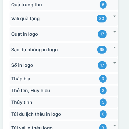
Quà trung thu
6
Vali quà tặng
30
Quạt in logo
17
Sạc dự phòng in logo
65
Sổ in logo
17
Tháp bia
3
Thẻ tên, Huy hiệu
2
Thủy tinh
5
Túi du lịch thêu in logo
6
Túi vải in thêu logo
3