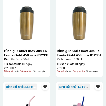
Ưu, nhược điểm của in Decal trượt nước
trên gốm sứ
Ưu điểm
Nhược điểm
Độ bám dính lên bề
Bình giữ nhiệt inox 304 La
Bình giữ nhiệt inox 304 La
mặt vật liệu rất tốt,
Fonte Gold 450 ml – 012331
Fonte Gold 450 ml – 012331
không phai theo thời
Kích thước:
450ml
Kích thước:
450ml
gian
TG sản xuất:
10 ngày
TG sản xuất:
10 ngày
2**.000 ₫
2**.000 ₫
Đăng ký
hoặc
Đăng nhập
để xem giá
Đăng ký
hoặc
Đăng nhập
để xem giá
Không thể tẩy xoá
được nếu in sai,
Thông tin, hình ảnh in
hoặc rất khó khắn
trên chất liệu decal
về tẩy xoá
đẹp, sắc nét, không
Bình giữ nhiệt La Fonte
Bình giữ nhiệt La Fonte
bị lem
Khó khăn trong việc
in 1 số màu: Màu
hồng cánh sen,
Màu tím