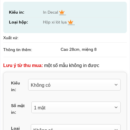
Kiểu in:
In Decal
Loại hộp:
Hộp xi lót lụa
Xuất xứ:
Cao 28cm, miệng 8
Thông tin thêm:
Lưu ý từ thu mua:
một số mẫu không in được
Kiểu
in:
Số mặt
in:
Loại