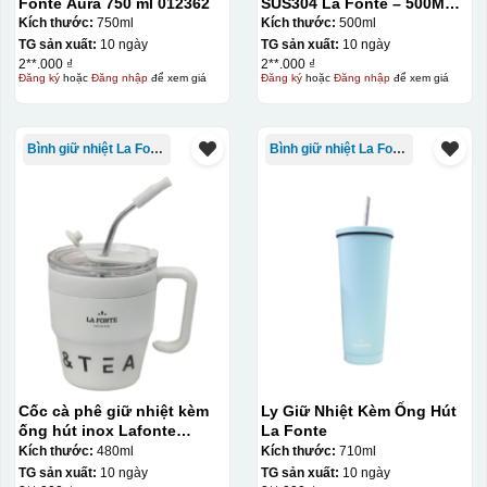
Fonte Aura 750 ml 012362
SUS304 La Fonte – 500ML –
012737
Kích thước:
750ml
Kích thước:
500ml
TG sản xuất:
10 ngày
TG sản xuất:
10 ngày
2**.000 ₫
2**.000 ₫
Đăng ký
hoặc
Đăng nhập
để xem giá
Đăng ký
hoặc
Đăng nhập
để xem giá
Chén sau khi được dán xong (chưa nung)
Bình giữ nhiệt La Fonte
Bình giữ nhiệt La Fonte
Cốc cà phê giữ nhiệt kèm
Ly Giữ Nhiệt Kèm Ống Hút
ống hút inox Lafonte
La Fonte
480ML – 012782
Kích thước:
480ml
Kích thước:
710ml
TG sản xuất:
10 ngày
TG sản xuất:
10 ngày