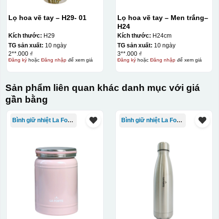
Bước 2: Dán decal lên gốm sứ
Để dán decal lên gốm
Lọ hoa vẽ tay – H29- 01
Lọ hoa vẽ tay – Men trắng–
sứ, thợ sẽ cắt thủ công các miếng logo ra, sau đó thấp
H24
nước và trượt nhẹ lên gốm sứ để tem decal dính tạm lên
Kích thước:
H29
Kích thước:
H24cm
đó bằng nước. Người thợ sẽ căn chỉnh bằng mắt thường
TG sản xuất:
10 ngày
TG sản xuất:
10 ngày
2**.000 ₫
3**.000 ₫
cho vị trí logo cân đối phù hợp, sau đó dùng miếng nhựa
Đăng ký
hoặc
Đăng nhập
để xem giá
Đăng ký
hoặc
Đăng nhập
để xem giá
gạt hết nước phía dưới ra
Sản phẩm liên quan khác danh mục với giá
gần bằng
Bình giữ nhiệt La Fonte
Bình giữ nhiệt La Fonte