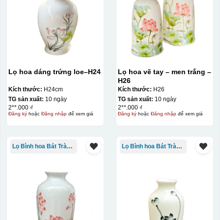
Lọ hoa dáng trứng loe–H24
Lọ hoa vẽ tay – men trắng –
H26
Kích thước:
H24cm
Kích thước:
H26
TG sản xuất:
10 ngày
TG sản xuất:
10 ngày
2**.000 ₫
2**.000 ₫
Đăng ký
hoặc
Đăng nhập
để xem giá
Đăng ký
hoặc
Đăng nhập
để xem giá
Lọ Bình hoa Bát Tràng in logo
Lọ Bình hoa Bát Tràng in logo
Decal được in xong, sẽ có 1 nền vàng phía dưới