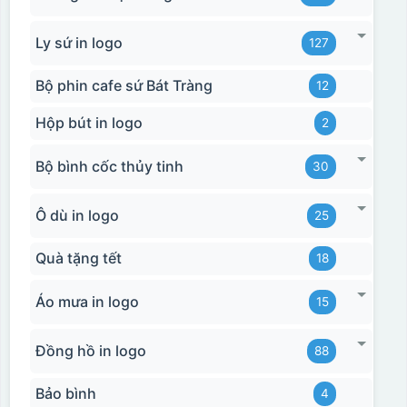
Ly sứ in logo
127
Hộp xi ly sứ
Bộ phin cafe sứ Bát Tràng
12
Hộp bút in logo
2
Bộ bình cốc thủy tinh
30
Ô dù in logo
25
Quà tặng tết
18
Áo mưa in logo
15
Đồng hồ in logo
88
Bảo bình
4