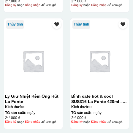
2**.000 ₫
2**.000 ₫
Đăng ký
hoặc
Đăng nhập
để xem giá
Đăng ký
hoặc
Đăng nhập
để xem giá
Thủy tinh
Thủy tinh
Ly Giữ Nhiệt Kèm Ống Hút
Bình cafe hot & cool
La Fonte
SUS316 La Fonte 420ml –
012775
Kích thước:
Kích thước:
TG sản xuất:
ngày
TG sản xuất:
ngày
2**.000 ₫
2**.000 ₫
Đăng ký
hoặc
Đăng nhập
để xem giá
Đăng ký
hoặc
Đăng nhập
để xem giá