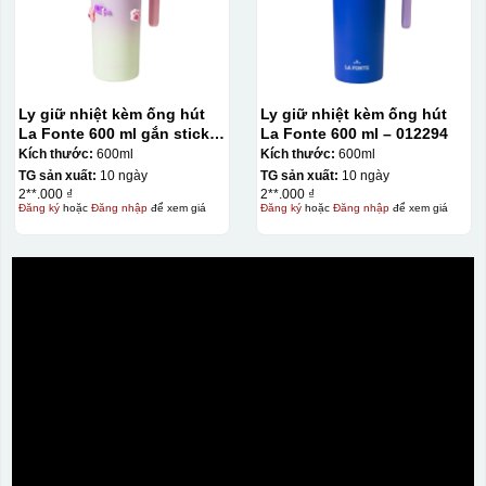
Ly giữ nhiệt kèm ống hút
Ly giữ nhiệt kèm ống hút
La Fonte 600 ml gắn sticker
La Fonte 600 ml – 012294
– 012294
Kích thước:
600ml
Kích thước:
600ml
TG sản xuất:
10 ngày
TG sản xuất:
10 ngày
2**.000 ₫
2**.000 ₫
Đăng ký
hoặc
Đăng nhập
để xem giá
Đăng ký
hoặc
Đăng nhập
để xem giá