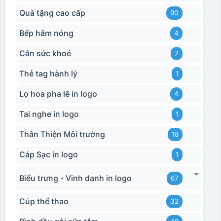
Quà tặng cao cấp
90
Bếp hâm nóng
4
Cân sức khoẻ
7
Thẻ tag hành lý
1
Lọ hoa pha lê in logo
4
Tai nghe in logo
1
Thân Thiện Môi trường
18
Cáp Sạc in logo
1
Biểu trưng - Vinh danh in logo
67
Cúp thể thao
32