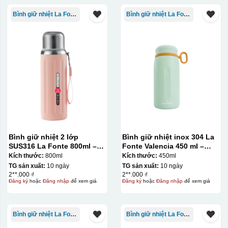
Bình giữ nhiệt La Fonte
Bình giữ nhiệt La Fonte
Bước 3: Xếp sản phẩm sau khi dán vào lò nung và
nung ở nhiệt độ 700-800 độ C
Deacl có 1 nền màu
vàng, khi in ở nhiệt cao, nền đó sẽ cháy và biến mất để
lại mực in logo dính chết lên gốm sứ [gallery link="file"
size="full" ids="29792,29791,29790"]
Bình giữ nhiệt 2 lớp
Bình giữ nhiệt inox 304 La
SUS316 La Fonte 800ml –
Fonte Valencia 450 ml –
012720
012355
Kích thước:
800ml
Kích thước:
450ml
TG sản xuất:
10 ngày
TG sản xuất:
10 ngày
2**.000 ₫
2**.000 ₫
Đăng ký
hoặc
Đăng nhập
để xem giá
Đăng ký
hoặc
Đăng nhập
để xem giá
Bình giữ nhiệt La Fonte
Bình giữ nhiệt La Fonte