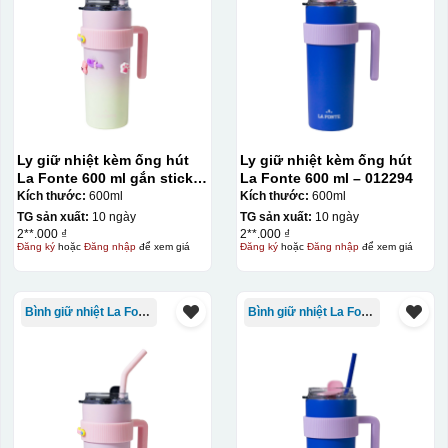
Chất liệu in decal
Khó khăn trong việc
phong phú, dễ dàng
in chuyển màu (dễ
lựa chọn chất liệu
trong việc in đơn
phù hợp với nhu cầu.
sắc)
Dán được lên nhiều
Ly giữ nhiệt kèm ống hút
Ly giữ nhiệt kèm ống hút
bề mặt, phẳng và
La Fonte 600 ml gắn sticker
La Fonte 600 ml – 012294
cong
– 012294
Kích thước:
600ml
Kích thước:
600ml
TG sản xuất:
10 ngày
TG sản xuất:
10 ngày
2**.000 ₫
2**.000 ₫
Đăng ký
hoặc
Đăng nhập
để xem giá
Đăng ký
hoặc
Đăng nhập
để xem giá
Kiểu hộp:
Hộp xi lót lụa
Hộp xi ấm chén
Bình giữ nhiệt La Fonte
Bình giữ nhiệt La Fonte