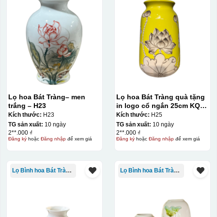
Kiểu in:
Lọ hoa Bát Tràng– men
Lọ hoa Bát Tràng quà tặng
trắng – H23
in logo cổ ngắn 25cm KQ-
In Decal
LH02
Kích thước:
H23
Kích thước:
H25
IN Decal lên GỐM SỨ
TG sản xuất:
10 ngày
TG sản xuất:
10 ngày
2**.000 ₫
2**.000 ₫
Bước 1: Tạo khuôn in để tạo ra Decal Bước 2: Dán
Đăng ký
hoặc
Đăng nhập
để xem giá
Đăng ký
hoặc
Đăng nhập
để xem giá
decal lên gốm sứ Bước 3: Cho vào lò nung ở nhiệt độ
700-800 độ C
Bước 1: Tạo ra DECAL
Để tạo ra decal
Lọ Bình hoa Bát Tràng in logo
Lọ Bình hoa Bát Tràng in logo
trước khi dán nó lên gốm sứ, xưởng in sẽ in lên 1 loại
giấy đặc biệt, và kích thước logo được căn chỉnh theo
sản phẩm, để khi dán không bị nhỏ hoặc to quá