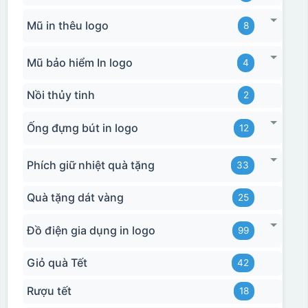
Mũ in thêu logo
8
Mũ bảo hiểm In logo
4
Nồi thủy tinh
2
Ống đựng bút in logo
12
Phích giữ nhiệt quà tặng
33
Quà tặng dát vàng
25
Đồ điện gia dụng in logo
99
Giỏ quà Tết
42
Rượu tết
18