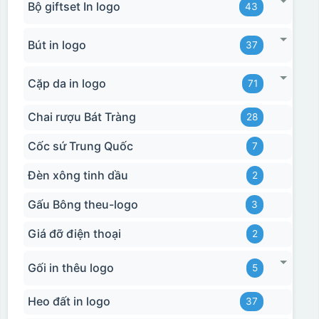
Bộ giftset In logo
43
Bút in logo
37
Cặp da in logo
71
Chai rượu Bát Tràng
28
Cốc sứ Trung Quốc
7
Đèn xông tinh dầu
2
Gấu Bông theu-logo
3
Giá đỡ điện thoại
2
Gối in thêu logo
5
Heo đất in logo
37