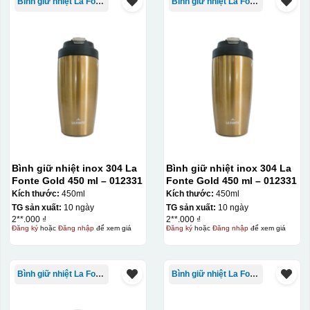
Bình giữ nhiệt La Fonte
Bình giữ nhiệt La Fonte
cho vị trí logo cân đối phù hợp, sau đó dùng miếng nhựa
gạt hết nước phía dưới ra
Bình giữ nhiệt inox 304 La
Bình giữ nhiệt inox 304 La
Fonte Gold 450 ml – 012331
Fonte Gold 450 ml – 012331
Kích thước:
450ml
Kích thước:
450ml
TG sản xuất:
10 ngày
TG sản xuất:
10 ngày
2**.000 ₫
2**.000 ₫
Đăng ký
hoặc
Đăng nhập
để xem giá
Đăng ký
hoặc
Đăng nhập
để xem giá
Bình giữ nhiệt La Fonte
Bình giữ nhiệt La Fonte