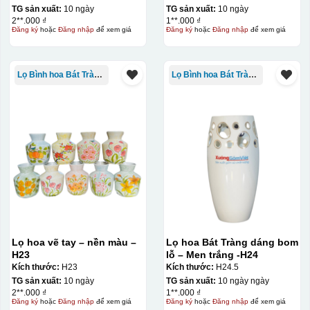
TG sản xuất:
10 ngày
TG sản xuất:
10 ngày
2**.000 ₫
1**.000 ₫
Đăng ký
hoặc
Đăng nhập
để xem giá
Đăng ký
hoặc
Đăng nhập
để xem giá
Kiểu in:
Kẻ vàng+in logo 1 mặt
Lọ Bình hoa Bát Tràng in logo
Lọ Bình hoa Bát Tràng in logo
In Decal
IN Decal lên GỐM SỨ
Bước 1: Tạo khuôn in để tạo ra Decal Bước 2: Dán
decal lên gốm sứ Bước 3: Cho vào lò nung ở nhiệt độ
700-800 độ C
Bước 1: Tạo ra DECAL
Để tạo ra decal
trước khi dán nó lên gốm sứ, xưởng in sẽ in lên 1 loại
giấy đặc biệt, và kích thước logo được căn chỉnh theo
sản phẩm, để khi dán không bị nhỏ hoặc to quá
Lọ hoa vẽ tay – nền màu –
Lọ hoa Bát Tràng dáng bom
H23
lỗ – Men trắng -H24
Kích thước:
H23
Kích thước:
H24.5
TG sản xuất:
10 ngày
TG sản xuất:
10 ngày ngày
2**.000 ₫
1**.000 ₫
Đăng ký
hoặc
Đăng nhập
để xem giá
Đăng ký
hoặc
Đăng nhập
để xem giá