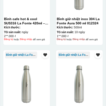
Bình cafe hot & cool
Bình giữ nhiệt inox 304 La
SUS316 La Fonte 420ml –
Fonte Aura 500 ml 012324
012775
Kích thước:
Kích thước:
500ml
TG sản xuất:
ngày
TG sản xuất:
10 ngày
2**.000 ₫
1**.000 ₫
Đăng ký
hoặc
Đăng nhập
để xem giá
Đăng ký
hoặc
Đăng nhập
để xem giá
Bình giữ nhiệt La Fonte
Bình giữ nhiệt La Fonte
Bước 3: Xếp sản phẩm sau khi dán vào lò nung và