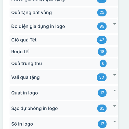
Quà tặng dát vàng
25
Đồ điện gia dụng in logo
99
Giỏ quà Tết
42
Rượu tết
18
Quà trung thu
6
Vali quà tặng
30
Quạt in logo
17
Sạc dự phòng in logo
65
Sổ in logo
17