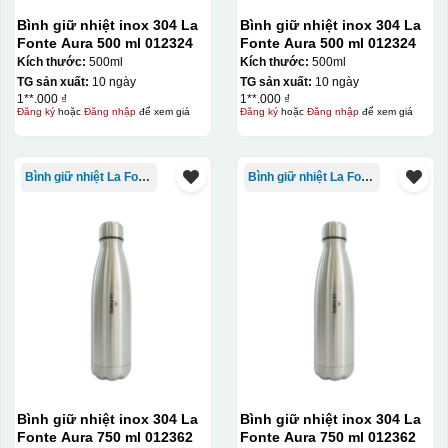
nung ở nhiệt độ 700-800 độ C
Deacl có 1 nền màu
Bình giữ nhiệt inox 304 La
Bình giữ nhiệt inox 304 La
vàng, khi in ở nhiệt cao, nền đó sẽ cháy và biến mất để
Fonte Aura 500 ml 012324
Fonte Aura 500 ml 012324
lại mực in logo dính chết lên gốm sứ [gallery link="file"
Kích thước:
500ml
Kích thước:
500ml
TG sản xuất:
10 ngày
TG sản xuất:
10 ngày
size="full" ids="29792,29791,29790"]
1**.000 ₫
1**.000 ₫
Đăng ký
hoặc
Đăng nhập
để xem giá
Đăng ký
hoặc
Đăng nhập
để xem giá
Bình giữ nhiệt La Fonte
Bình giữ nhiệt La Fonte
Bình giữ nhiệt inox 304 La
Bình giữ nhiệt inox 304 La
Ưu, nhược điểm của in Decal trượt nước
Fonte Aura 750 ml 012362
Fonte Aura 750 ml 012362
trên gốm sứ