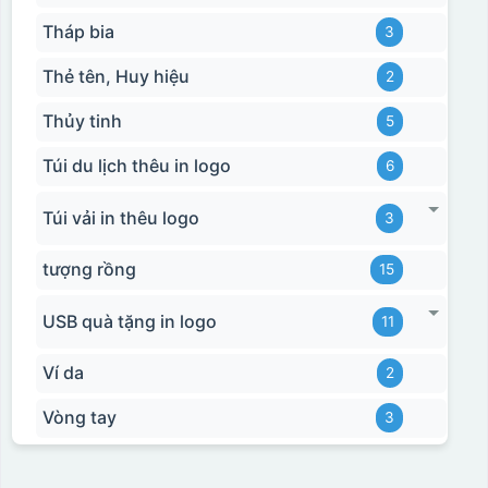
Tháp bia
3
Thẻ tên, Huy hiệu
2
Thủy tinh
5
Túi du lịch thêu in logo
6
Túi vải in thêu logo
3
tượng rồng
15
USB quà tặng in logo
11
Ví da
2
Vòng tay
3