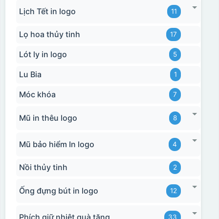
Lịch Tết in logo
11
Lọ hoa thủy tinh
17
Lót ly in logo
5
Lu Bia
1
Móc khóa
7
Mũ in thêu logo
8
Mũ bảo hiểm In logo
4
Nồi thủy tinh
2
Ống đựng bút in logo
12
Phích giữ nhiệt quà tặng
33