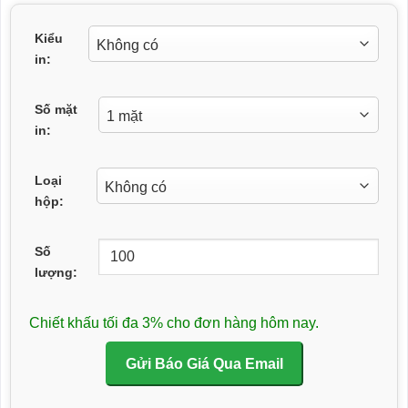
Kiểu
in:
Số mặt
in:
Loại
hộp:
Số
lượng:
Chiết khấu tối đa 3% cho đơn hàng hôm nay.
Gửi Báo Giá Qua Email