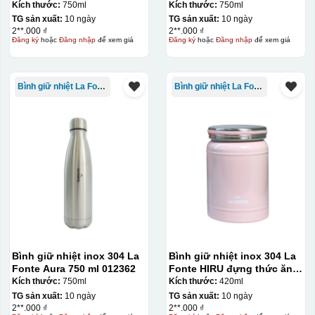
Kích thước:
750ml
Kích thước:
750ml
TG sản xuất:
10 ngày
TG sản xuất:
10 ngày
Ưu điểm
Nhược điểm
2**.000 ₫
2**.000 ₫
Đăng ký
hoặc
Đăng nhập
để xem giá
Đăng ký
hoặc
Đăng nhập
để xem giá
Độ bám dính lên bề
mặt vật liệu rất tốt,
Bình giữ nhiệt La Fonte
Bình giữ nhiệt La Fonte
không phai theo thời
gian
Không thể tẩy xoá
được nếu in sai,
Thông tin, hình ảnh in
hoặc rất khó khắn
trên chất liệu decal
về tẩy xoá
đẹp, sắc nét, không
bị lem
Khó khăn trong việc
in 1 số màu: Màu
hồng cánh sen,
Màu tím
Chất liệu in decal
Khó khăn trong việc
Bình giữ nhiệt inox 304 La
Bình giữ nhiệt inox 304 La
phong phú, dễ dàng
in chuyển màu (dễ
Fonte Aura 750 ml 012362
Fonte HIRU đựng thức ăn
lựa chọn chất liệu
trong việc in đơn
420 ml – 012348
Kích thước:
750ml
Kích thước:
420ml
phù hợp với nhu cầu.
sắc)
TG sản xuất:
10 ngày
TG sản xuất:
10 ngày
2**.000 ₫
2**.000 ₫