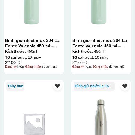
Chén sau khi được dán xong (chưa nung)
Bình giữ nhiệt inox 304 La
Bình giữ nhiệt inox 304 La
Fonte Valencia 450 ml –
Fonte Valencia 450 ml –
012355
012355
Kích thước:
450ml
Kích thước:
450ml
TG sản xuất:
10 ngày
TG sản xuất:
10 ngày
2**.000 ₫
2**.000 ₫
Đăng ký
hoặc
Đăng nhập
để xem giá
Đăng ký
hoặc
Đăng nhập
để xem giá
Thủy tinh
Bình giữ nhiệt La Fonte