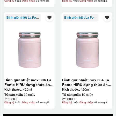
Đăng ký
hoặc
Đăng nhập
để xem giá
Đăng ký
hoặc
Đăng nhập
để xem giá
Dán được lên nhiều
bề mặt, phẳng và
Bình giữ nhiệt La Fonte
Bình giữ nhiệt La Fonte
cong
Kiểu hộp:
Hộp xi lót lụa
Hộp xi ấm chén
Bình giữ nhiệt inox 304 La
Bình giữ nhiệt inox 304 La
Fonte HIRU đựng thức ăn
Fonte HIRU đựng thức ăn
420 ml – 012348
420 ml – 012348
Kích thước:
420ml
Kích thước:
420ml
TG sản xuất:
10 ngày
TG sản xuất:
10 ngày
2**.000 ₫
2**.000 ₫
Đăng ký
hoặc
Đăng nhập
để xem giá
Đăng ký
hoặc
Đăng nhập
để xem giá