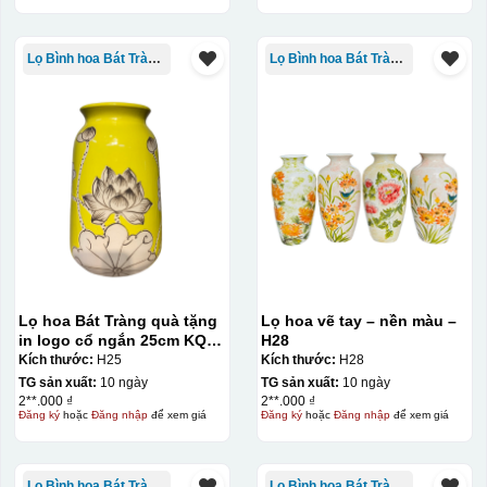
Lọ Bình hoa Bát Tràng in logo
Lọ Bình hoa Bát Tràng in logo
Decal được in xong, sẽ có 1 nền vàng phía dưới
Lọ hoa Bát Tràng quà tặng
Lọ hoa vẽ tay – nền màu –
in logo cổ ngắn 25cm KQ-
H28
LH02
Kích thước:
H25
Kích thước:
H28
TG sản xuất:
10 ngày
TG sản xuất:
10 ngày
2**.000 ₫
2**.000 ₫
Đăng ký
hoặc
Đăng nhập
để xem giá
Đăng ký
hoặc
Đăng nhập
để xem giá
Lọ Bình hoa Bát Tràng in logo
Lọ Bình hoa Bát Tràng in logo