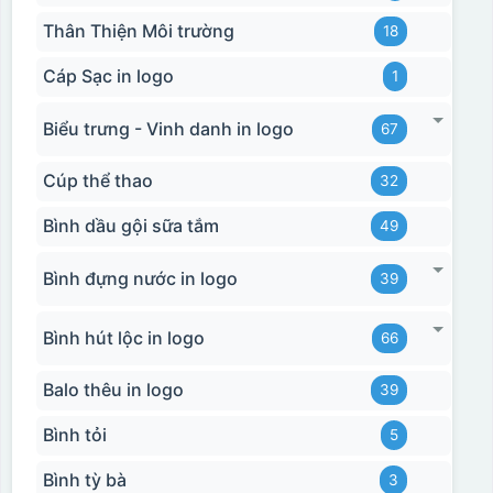
Thân Thiện Môi trường
18
Cáp Sạc in logo
1
Biểu trưng - Vinh danh in logo
67
Cúp thể thao
32
Bình dầu gội sữa tắm
49
Bình đựng nước in logo
39
Bình hút lộc in logo
66
Balo thêu in logo
39
Bình tỏi
5
Bình tỳ bà
3