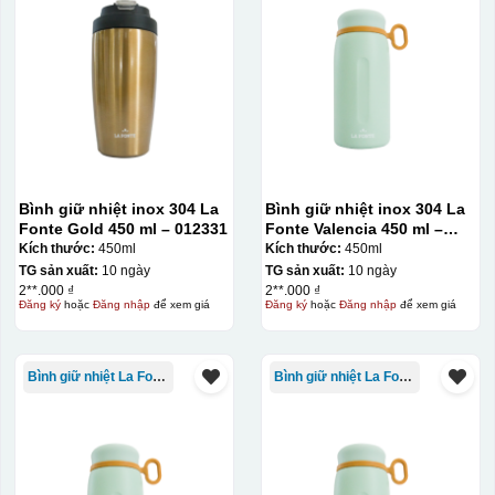
Thợ đang căn chỉnh dán decal lên bát cơm
Bình giữ nhiệt inox 304 La
Bình giữ nhiệt inox 304 La
Fonte Gold 450 ml – 012331
Fonte Valencia 450 ml –
012355
Kích thước:
450ml
Kích thước:
450ml
TG sản xuất:
10 ngày
TG sản xuất:
10 ngày
2**.000 ₫
2**.000 ₫
Đăng ký
hoặc
Đăng nhập
để xem giá
Đăng ký
hoặc
Đăng nhập
để xem giá
Bình giữ nhiệt La Fonte
Bình giữ nhiệt La Fonte