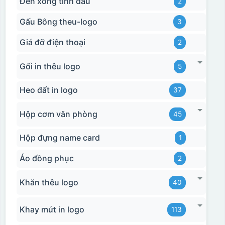
Đèn xông tinh dầu
2
Gấu Bông theu-logo
3
Giá đỡ điện thoại
2
Gối in thêu logo
5
Heo đất in logo
37
Hộp cơm văn phòng
45
Hộp đựng name card
1
Áo đồng phục
2
Khăn thêu logo
40
Khay mứt in logo
113