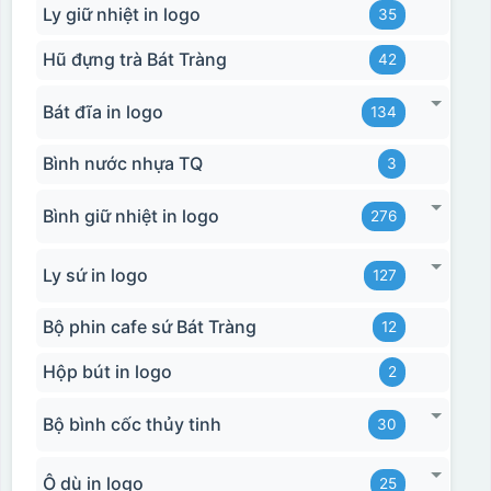
Ly giữ nhiệt in logo
35
Hũ đựng trà Bát Tràng
42
Bát đĩa in logo
134
Bình nước nhựa TQ
3
Bình giữ nhiệt in logo
276
Ly sứ in logo
127
Bộ phin cafe sứ Bát Tràng
12
Hộp bút in logo
2
Bộ bình cốc thủy tinh
30
Hộp xi ly sứ
Ô dù in logo
25