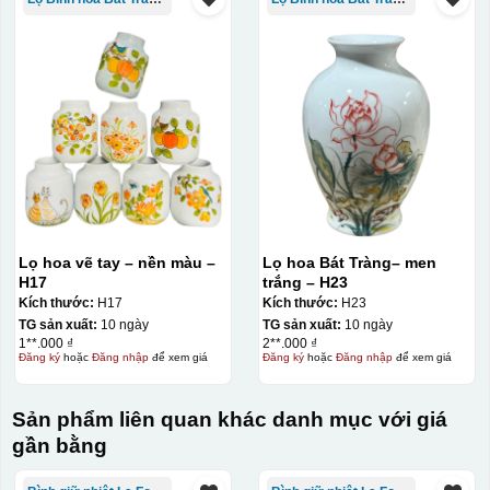
Lọ hoa vẽ tay – nền màu –
Lọ hoa Bát Tràng– men
H17
trắng – H23
Kích thước:
H17
Kích thước:
H23
Đây là giấy decal đã in xong, đang chờ khô để cắt dán
TG sản xuất:
10 ngày
TG sản xuất:
10 ngày
lên gốm sứ
1**.000 ₫
2**.000 ₫
Đăng ký
hoặc
Đăng nhập
để xem giá
Đăng ký
hoặc
Đăng nhập
để xem giá
Bước 2: Dán decal lên gốm sứ
Để dán decal lên gốm
Sản phẩm liên quan khác danh mục với giá
sứ, thợ sẽ cắt thủ công các miếng logo ra, sau đó thấp
gần bằng
nước và trượt nhẹ lên gốm sứ để tem decal dính tạm lên
đó bằng nước. Người thợ sẽ căn chỉnh bằng mắt thường