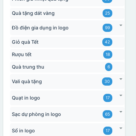
Quà tặng dát vàng
25
Đồ điện gia dụng in logo
99
Giỏ quà Tết
42
Rượu tết
18
Quà trung thu
6
Vali quà tặng
30
Quạt in logo
17
Sạc dự phòng in logo
65
Sổ in logo
17