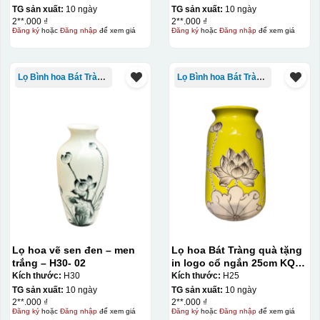
TG sản xuất:
10 ngày
TG sản xuất:
10 ngày
2**.000 ₫
2**.000 ₫
Đăng ký
hoặc
Đăng nhập
để xem giá
Đăng ký
hoặc
Đăng nhập
để xem giá
Kiểu in:
Kẻ vàng+in logo 1 mặt
Lọ Bình hoa Bát Tràng in logo
Lọ Bình hoa Bát Tràng in logo
In Decal
IN Decal lên GỐM SỨ
Bước 1: Tạo khuôn in để tạo ra Decal Bước 2: Dán
decal lên gốm sứ Bước 3: Cho vào lò nung ở nhiệt độ
700-800 độ C
Bước 1: Tạo ra DECAL
Để tạo ra decal
trước khi dán nó lên gốm sứ, xưởng in sẽ in lên 1 loại
giấy đặc biệt, và kích thước logo được căn chỉnh theo
sản phẩm, để khi dán không bị nhỏ hoặc to quá
Lọ hoa vẽ sen đen – men
Lọ hoa Bát Tràng quà tặng
trắng – H30- 02
in logo cổ ngắn 25cm KQ-
LH02
Kích thước:
H30
Kích thước:
H25
TG sản xuất:
10 ngày
TG sản xuất:
10 ngày
2**.000 ₫
2**.000 ₫
Đăng ký
hoặc
Đăng nhập
để xem giá
Đăng ký
hoặc
Đăng nhập
để xem giá