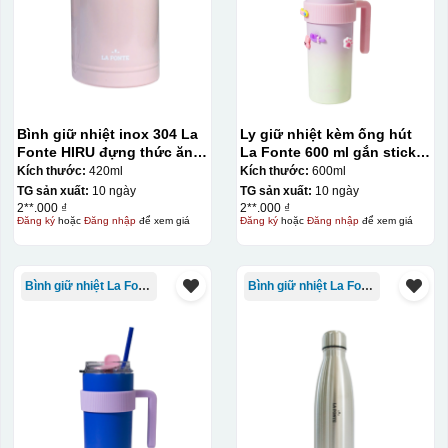
Chén sau khi được dán xong (chưa nung)
Bình giữ nhiệt inox 304 La
Ly giữ nhiệt kèm ống hút
Fonte HIRU đựng thức ăn
La Fonte 600 ml gắn sticker
420 ml – 012348
– 012294
Kích thước:
420ml
Kích thước:
600ml
TG sản xuất:
10 ngày
TG sản xuất:
10 ngày
2**.000 ₫
2**.000 ₫
Đăng ký
hoặc
Đăng nhập
để xem giá
Đăng ký
hoặc
Đăng nhập
để xem giá
Bình giữ nhiệt La Fonte
Bình giữ nhiệt La Fonte