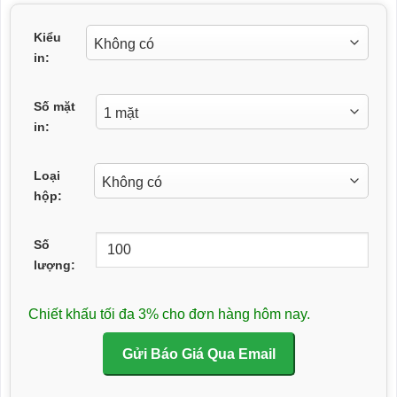
Kiểu
in:
Số mặt
in:
Loại
hộp:
Số
lượng:
Chiết khấu tối đa 3% cho đơn hàng hôm nay.
Gửi Báo Giá Qua Email