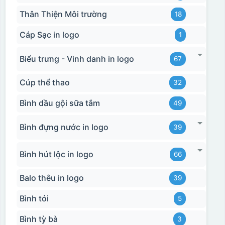
Thân Thiện Môi trường
18
Cáp Sạc in logo
1
Biểu trưng - Vinh danh in logo
67
Cúp thể thao
32
Bình dầu gội sữa tắm
49
Bình đựng nước in logo
39
Bình hút lộc in logo
66
Balo thêu in logo
39
Bình tỏi
5
Bình tỳ bà
3