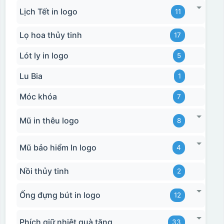
Lịch Tết in logo
11
Lọ hoa thủy tinh
17
Lót ly in logo
5
Lu Bia
1
Móc khóa
7
Mũ in thêu logo
8
Mũ bảo hiểm In logo
4
Nồi thủy tinh
2
Ống đựng bút in logo
12
Phích giữ nhiệt quà tặng
33