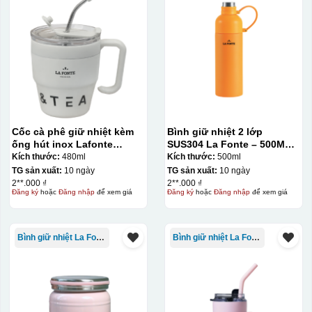
Thợ đang căn chỉnh dán decal lên bát cơm
Cốc cà phê giữ nhiệt kèm
Bình giữ nhiệt 2 lớp
ống hút inox Lafonte
SUS304 La Fonte – 500ML –
480ML – 012782
012737
Kích thước:
480ml
Kích thước:
500ml
TG sản xuất:
10 ngày
TG sản xuất:
10 ngày
2**.000 ₫
2**.000 ₫
Đăng ký
hoặc
Đăng nhập
để xem giá
Đăng ký
hoặc
Đăng nhập
để xem giá
Bình giữ nhiệt La Fonte
Bình giữ nhiệt La Fonte