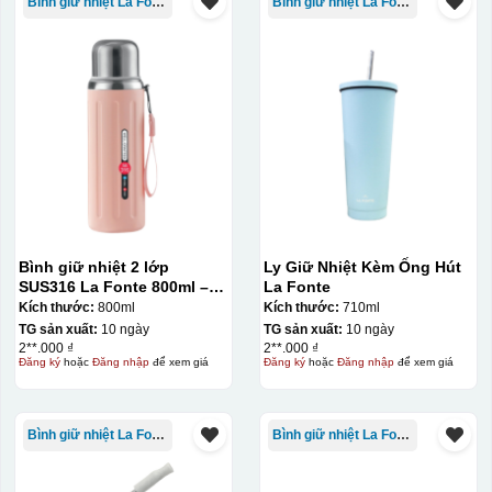
Bình giữ nhiệt La Fonte
Bình giữ nhiệt La Fonte
cho vị trí logo cân đối phù hợp, sau đó dùng miếng nhựa
gạt hết nước phía dưới ra
Bình giữ nhiệt 2 lớp
Ly Giữ Nhiệt Kèm Ống Hút
SUS316 La Fonte 800ml –
La Fonte
012720
Kích thước:
800ml
Kích thước:
710ml
TG sản xuất:
10 ngày
TG sản xuất:
10 ngày
2**.000 ₫
2**.000 ₫
Đăng ký
hoặc
Đăng nhập
để xem giá
Đăng ký
hoặc
Đăng nhập
để xem giá
Bình giữ nhiệt La Fonte
Bình giữ nhiệt La Fonte