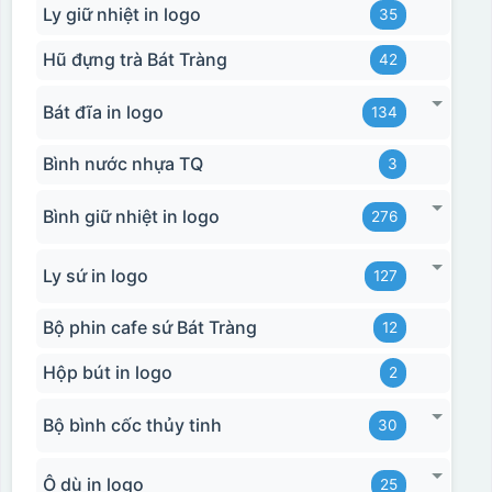
Ly giữ nhiệt in logo
35
Hũ đựng trà Bát Tràng
42
Bát đĩa in logo
134
Bình nước nhựa TQ
3
Bình giữ nhiệt in logo
276
Ly sứ in logo
127
Bộ phin cafe sứ Bát Tràng
12
Hộp bút in logo
2
Bộ bình cốc thủy tinh
30
Hộp xi ly sứ
Ô dù in logo
25