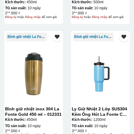
012355
Kích thước:
450ml
Kích thước:
500ml
TG sản xuất:
10 ngày
TG sản xuất:
10 ngày
Ưu điểm
Nhược điểm
2**.000 ₫
3**.000 ₫
Đăng ký
hoặc
Đăng nhập
để xem giá
Đăng ký
hoặc
Đăng nhập
để xem giá
Độ bám dính lên bề
mặt vật liệu rất tốt,
Bình giữ nhiệt La Fonte
Bình giữ nhiệt La Fonte
không phai theo thời
gian
Không thể tẩy xoá
được nếu in sai,
Thông tin, hình ảnh in
hoặc rất khó khắn
trên chất liệu decal
về tẩy xoá
đẹp, sắc nét, không
bị lem
Khó khăn trong việc
in 1 số màu: Màu
hồng cánh sen,
Màu tím
Chất liệu in decal
Khó khăn trong việc
Bình giữ nhiệt inox 304 La
Ly Giữ Nhiệt 2 Lớp SUS304
phong phú, dễ dàng
in chuyển màu (dễ
Fonte Gold 450 ml – 012331
Kèm Ống Hút La Fonte Có
lựa chọn chất liệu
trong việc in đơn
Tay Cầm 1200ml
Kích thước:
450ml
Kích thước:
1200ml
phù hợp với nhu cầu.
sắc)
TG sản xuất:
10 ngày
TG sản xuất:
10 ngày
2**.000 ₫
3**.000 ₫