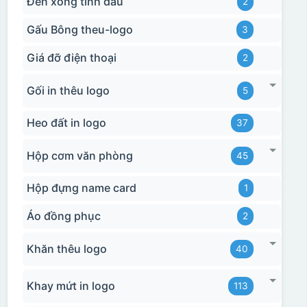
Đèn xông tinh dầu
2
Gấu Bông theu-logo
3
Giá đỡ điện thoại
2
Gối in thêu logo
5
Heo đất in logo
37
Hộp cơm văn phòng
45
Hộp đựng name card
1
Áo đồng phục
2
Khăn thêu logo
40
Khay mứt in logo
113