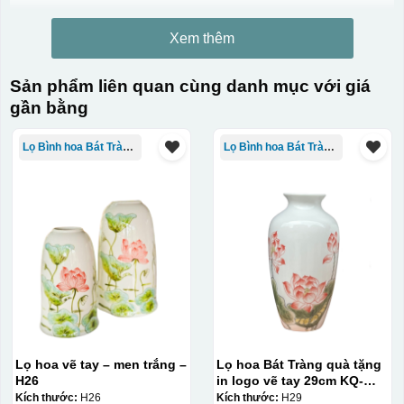
Xem thêm
Sản phẩm liên quan cùng danh mục với giá
gần bằng
Lọ Bình hoa Bát Tràng in logo
Lọ Bình hoa Bát Tràng in logo
Lọ hoa vẽ tay – men trắng –
Lọ hoa Bát Tràng quà tặng
H26
in logo vẽ tay 29cm KQ-
LH01
Kích thước:
H26
Kích thước:
H29