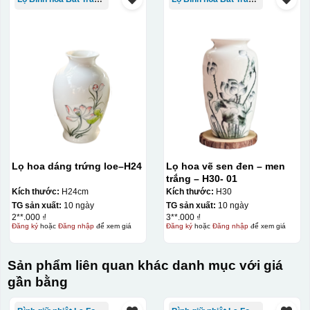
Lọ hoa dáng trứng loe–H24
Lọ hoa vẽ sen đen – men
trắng – H30- 01
Kích thước:
H24cm
Kích thước:
H30
Đây là giấy decal đã in xong, đang chờ khô để cắt dán
TG sản xuất:
10 ngày
TG sản xuất:
10 ngày
lên gốm sứ
2**.000 ₫
3**.000 ₫
Đăng ký
hoặc
Đăng nhập
để xem giá
Đăng ký
hoặc
Đăng nhập
để xem giá
Bước 2: Dán decal lên gốm sứ
Để dán decal lên gốm
Sản phẩm liên quan khác danh mục với giá
sứ, thợ sẽ cắt thủ công các miếng logo ra, sau đó thấp
gần bằng
nước và trượt nhẹ lên gốm sứ để tem decal dính tạm lên
đó bằng nước. Người thợ sẽ căn chỉnh bằng mắt thường