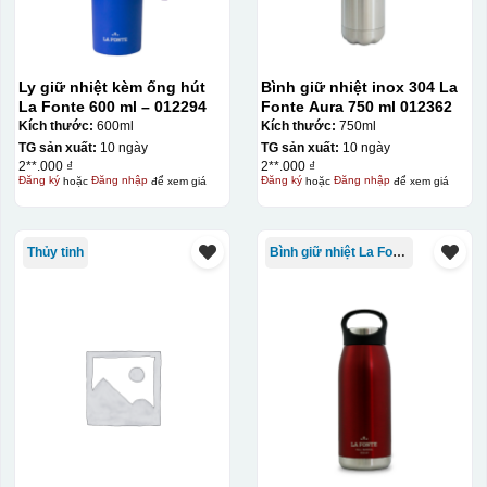
Ly giữ nhiệt kèm ống hút
Bình giữ nhiệt inox 304 La
La Fonte 600 ml – 012294
Fonte Aura 750 ml 012362
Kích thước:
600ml
Kích thước:
750ml
TG sản xuất:
10 ngày
TG sản xuất:
10 ngày
2**.000 ₫
2**.000 ₫
Đăng ký
hoặc
Đăng nhập
để xem giá
Đăng ký
hoặc
Đăng nhập
để xem giá
Thủy tinh
Bình giữ nhiệt La Fonte
Bước 3: Xếp sản phẩm sau khi dán vào lò nung và