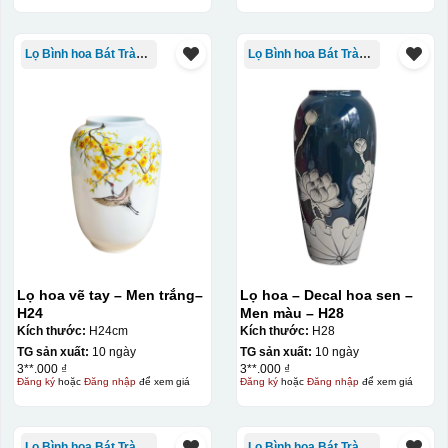
Lọ Bình hoa Bát Tràng in logo
Lọ Bình hoa Bát Tràng in logo
Decal được in xong, sẽ có 1 nền vàng phía dưới
Lọ hoa vẽ tay – Men trắng–
Lọ hoa – Decal hoa sen –
H24
Men màu – H28
Kích thước:
H24cm
Kích thước:
H28
TG sản xuất:
10 ngày
TG sản xuất:
10 ngày
3**.000 ₫
3**.000 ₫
Đăng ký
hoặc
Đăng nhập
để xem giá
Đăng ký
hoặc
Đăng nhập
để xem giá
Lọ Bình hoa Bát Tràng in logo
Lọ Bình hoa Bát Tràng in logo