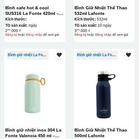
nung ở nhiệt độ 700-800 độ C
Deacl có 1 nền màu
Bình cafe hot & cool
Bình Giữ Nhiệt Thể Thao
vàng, khi in ở nhiệt cao, nền đó sẽ cháy và biến mất để
SUS316 La Fonte 420ml –
532ml Lafonte
lại mực in logo dính chết lên gốm sứ [gallery link="file"
012775
Kích thước:
Kích thước:
532ml
TG sản xuất:
ngày
TG sản xuất:
10 ngày
size="full" ids="29792,29791,29790"]
2**.000 ₫
3**.000 ₫
Đăng ký
hoặc
Đăng nhập
để xem giá
Đăng ký
hoặc
Đăng nhập
để xem giá
Bình giữ nhiệt La Fonte
Bình giữ nhiệt La Fonte
Bình giữ nhiệt inox 304 La
Bình Giữ Nhiệt Thể Thao
Ưu, nhược điểm của in Decal trượt nước
Fonte Valencia 450 ml –
500ml Lafonte
trên gốm sứ