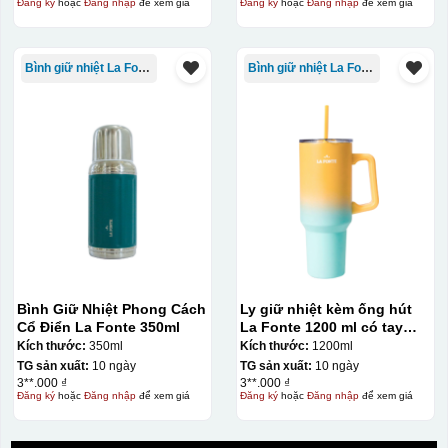
Đăng ký
hoặc
Đăng nhập
để xem giá
Đăng ký
hoặc
Đăng nhập
để xem giá
Dán được lên nhiều
bề mặt, phẳng và
Bình giữ nhiệt La Fonte
Bình giữ nhiệt La Fonte
cong
Kiểu hộp:
Hộp xi lót lụa
Hộp xi ấm chén
Bình Giữ Nhiệt Phong Cách
Ly giữ nhiệt kèm ống hút
Cổ Điển La Fonte 350ml
La Fonte 1200 ml có tay
cầm – 012317
Kích thước:
350ml
Kích thước:
1200ml
TG sản xuất:
10 ngày
TG sản xuất:
10 ngày
3**.000 ₫
3**.000 ₫
Đăng ký
hoặc
Đăng nhập
để xem giá
Đăng ký
hoặc
Đăng nhập
để xem giá