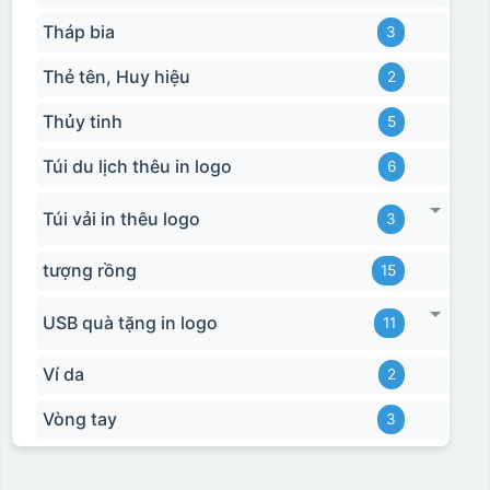
Tháp bia
3
Thẻ tên, Huy hiệu
2
Thủy tinh
5
Túi du lịch thêu in logo
6
Túi vải in thêu logo
3
tượng rồng
15
USB quà tặng in logo
11
Ví da
2
Vòng tay
3