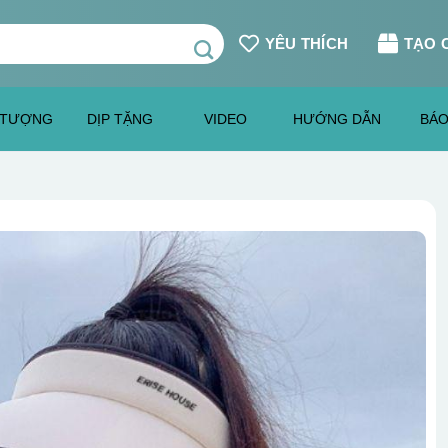
YÊU THÍCH
TẠO 
 TƯỢNG
DỊP TẶNG
VIDEO
HƯỚNG DẪN
BÁO