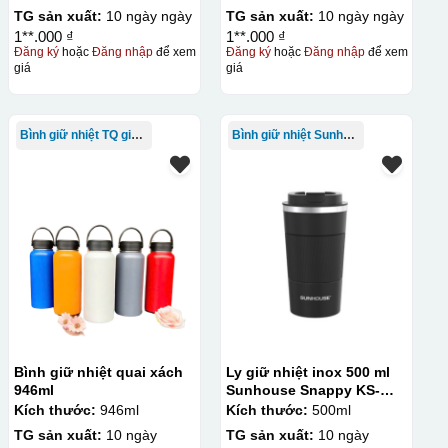
TG sản xuất:
10 ngày ngày
TG sản xuất:
10 ngày ngày
1**.000 ₫
1**.000 ₫
Đăng ký
hoặc
Đăng nhập
để xem
Đăng ký
hoặc
Đăng nhập
để xem
giá
giá
Bình giữ nhiệt TQ giá rẻ
Bình giữ nhiệt Sunhouse
Bình giữ nhiệt quai xách
Ly giữ nhiệt inox 500 ml
946ml
Sunhouse Snappy KS-
TU500S
Kích thước:
946ml
Kích thước:
500ml
TG sản xuất:
10 ngày
TG sản xuất:
10 ngày