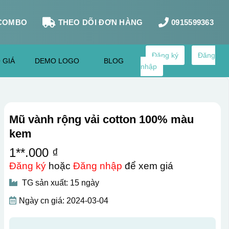
COMBO
THEO DÕI ĐƠN HÀNG
0915599363
Đăng ký
Đăng
 GIÁ
DEMO LOGO
BLOG
nhập
Mũ vành rộng vải cotton 100% màu
kem
1**.000 ₫
Đăng ký
hoặc
Đăng nhập
để xem giá
TG sản xuất: 15 ngày
Ngày cn giá: 2024-03-04