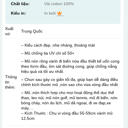
Chất liệu:
Vải cotton 100%
Kiểu in:
In lưới
Xuất
Trung Quốc
xứ:
– Kiểu cách đẹp, nhẹ nhàng, thoáng mát
– Mũ chống tia UV chỉ số 50+
– Mũ nón rộng vành đi biển nửa đầu thiết kế uốn cong
theo form đầu, ôm sát đường cong, giúp chống nắng
hiệu quả và tối ưu nhất.
Thông
– Chun sau gáy co giãn tối đa, giúp bạn dễ dàng điều
tin
chỉnh kích thước mũ ,nón sao cho vừa vòng đầu nhất.
thêm:
– Mũ ,nón thích hợp cho mọi hoạt động thể dục thể
thao, leo núi, mũ nón golf, mũ tennis, mũ đi biển, nón
bóng chày, nón du lịch, mũ dã ngoại, đi xe đạp,xe
máy….
– Kích Thước : Chu vi vòng đầu 55-59cm vành mũ
12,5cm