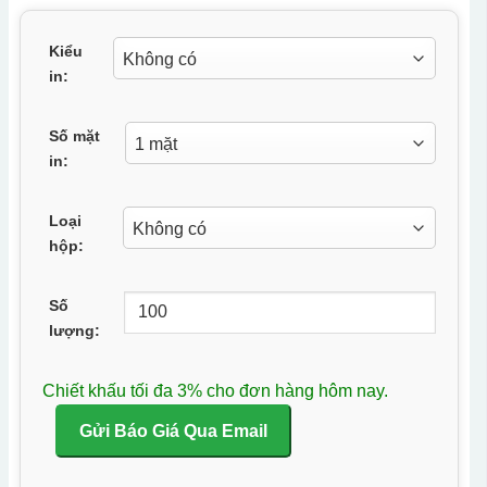
Kiểu
in:
Số mặt
in:
Loại
hộp:
Số
lượng:
Chiết khấu tối đa 3% cho đơn hàng hôm nay.
Gửi Báo Giá Qua Email