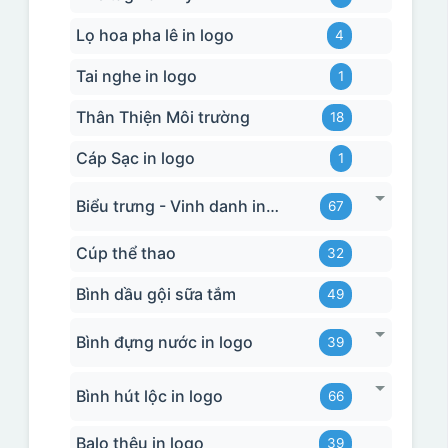
Lọ hoa pha lê in logo
4
Tai nghe in logo
1
Thân Thiện Môi trường
18
Cáp Sạc in logo
1
Biểu trưng - Vinh danh in logo
67
Cúp thể thao
32
Bình dầu gội sữa tắm
49
Bình đựng nước in logo
39
Bình hút lộc in logo
66
Balo thêu in logo
39