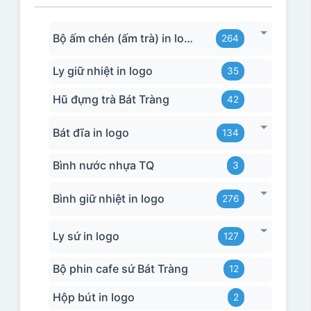
Bộ ấm chén (ấm trà) in logo
264
Ly giữ nhiệt in logo
35
Hũ đựng trà Bát Tràng
42
Bát đĩa in logo
134
Bình nước nhựa TQ
3
Bình giữ nhiệt in logo
276
Ly sứ in logo
127
Bộ phin cafe sứ Bát Tràng
12
Hộp bút in logo
2