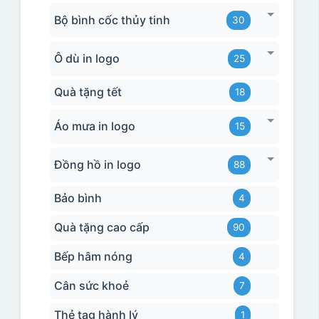
Bộ bình cốc thủy tinh
30
Ô dù in logo
25
Quà tặng tết
18
Áo mưa in logo
15
Đồng hồ in logo
88
Bảo bình
4
Quà tặng cao cấp
90
Bếp hâm nóng
4
Cân sức khoẻ
7
Thẻ tag hành lý
1