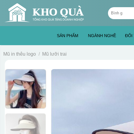
Skip
Tìm
to
kiếm:
content
SẢN PHẨM
NGÀNH NGHỀ
ĐỐI
Mũ in thêu logo
/
Mũ lưỡi trai