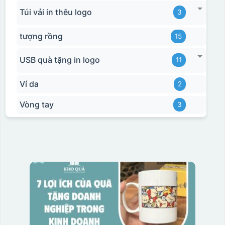
Túi vải in thêu logo
3
tượng rồng
15
USB quà tặng in logo
11
Ví da
2
Vòng tay
3