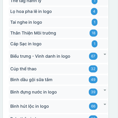
Thẻ tag hành lý
1
Lọ hoa pha lê in logo
4
Tai nghe in logo
1
Thân Thiện Môi trường
18
Cáp Sạc in logo
1
Biểu trưng - Vinh danh in logo
67
Cúp thể thao
32
Bình dầu gội sữa tắm
49
Bình đựng nước in logo
39
Bình hút lộc in logo
66