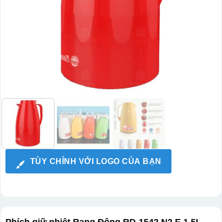
TÙY CHỈNH VỚI LOGO CỦA BẠN
Phích giữ nhiệt Rạng Đông RD-1542 N2.E 1.5L