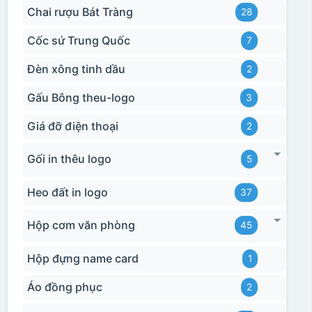
Chai rượu Bát Tràng
28
Cốc sứ Trung Quốc
7
Đèn xông tinh dầu
2
Gấu Bông theu-logo
3
Giá đỡ điện thoại
2
Gối in thêu logo
5
Heo đất in logo
37
Hộp cơm văn phòng
45
Hộp đựng name card
1
Áo đồng phục
2