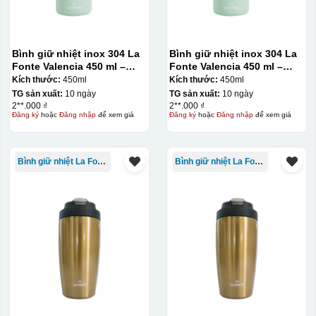
Bình giữ nhiệt inox 304 La
Bình giữ nhiệt inox 304 La
Fonte Valencia 450 ml –
Fonte Valencia 450 ml –
012355
012355
Kích thước:
450ml
Kích thước:
450ml
TG sản xuất:
10 ngày
TG sản xuất:
10 ngày
2**.000 ₫
2**.000 ₫
Đăng ký
hoặc
Đăng nhập
để xem giá
Đăng ký
hoặc
Đăng nhập
để xem giá
Bình giữ nhiệt La Fonte
Bình giữ nhiệt La Fonte