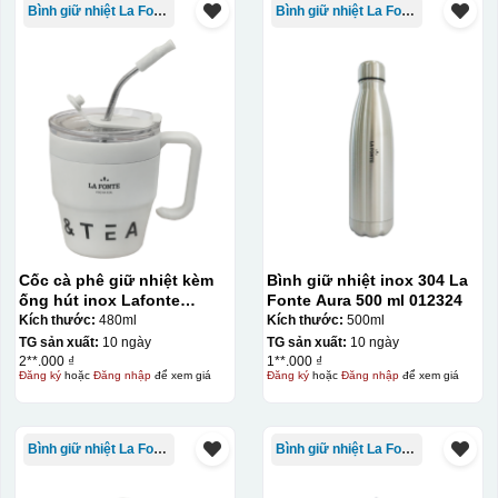
Bình giữ nhiệt La Fonte
Bình giữ nhiệt La Fonte
Cốc cà phê giữ nhiệt kèm
Bình giữ nhiệt inox 304 La
ống hút inox Lafonte
Fonte Aura 500 ml 012324
480ML – 012782
Kích thước:
480ml
Kích thước:
500ml
TG sản xuất:
10 ngày
TG sản xuất:
10 ngày
2**.000 ₫
1**.000 ₫
Đăng ký
hoặc
Đăng nhập
để xem giá
Đăng ký
hoặc
Đăng nhập
để xem giá
Bình giữ nhiệt La Fonte
Bình giữ nhiệt La Fonte