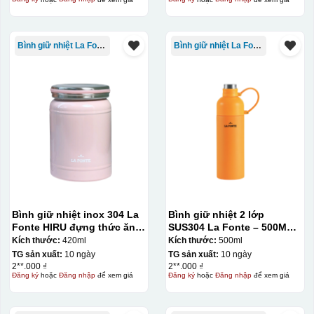
Bình giữ nhiệt La Fonte
Bình giữ nhiệt La Fonte
Bình giữ nhiệt inox 304 La
Bình giữ nhiệt 2 lớp
Fonte HIRU đựng thức ăn
SUS304 La Fonte – 500ML –
420 ml – 012348
012737
Kích thước:
420ml
Kích thước:
500ml
TG sản xuất:
10 ngày
TG sản xuất:
10 ngày
2**.000 ₫
2**.000 ₫
Đăng ký
hoặc
Đăng nhập
để xem giá
Đăng ký
hoặc
Đăng nhập
để xem giá