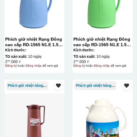
bằng một thanh gạt (squeegee) để in lên bề mặt sản
phẩm như ly, cốc, bút, móc khóa hay các vật phẩm quà
tặng khác. Kỹ thuật này cho phép in được nhiều màu sắc
khác nhau, độ bền cao, có thể in trên nhiều chất liệu và
phù hợp cho sản xuất số lượng lớn, tuy nhiên đòi hỏi
Phích giữ nhiệt Rạng Đông
Phích giữ nhiệt Rạng Đông
quy trình chuẩn bị kỹ lưỡng và chi phí setup ban đầu
cao cấp RD-1565 N1.E 1.5L
cao cấp RD-1565 N1.E 1.5L
màu xanh dương
màu xanh lá
Kích thước:
Kích thước:
tương đối cao.
TG sản xuất:
10 ngày
TG sản xuất:
10 ngày
2**.000 ₫
2**.000 ₫
Chất liệu:
Đăng ký
hoặc
Đăng nhập
để xem giá
Đăng ký
hoặc
Đăng nhập
để xem giá
Nhựa
Phích giữ nhiệt hãng Rạng Đông
Phích giữ nhiệt hãng Rạng Đông
Thủy tinh