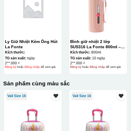
Ly Giữ Nhiệt Kèm Ống Hút
Bình giữ nhiệt 2 lớp
La Fonte
SUS316 La Fonte 800ml –
012720
Kích thước:
Kích thước:
800ml
TG sản xuất:
ngày
TG sản xuất:
10 ngày
2**.000 ₫
2**.000 ₫
Đăng ký
hoặc
Đăng nhập
để xem giá
Đăng ký
hoặc
Đăng nhập
để xem giá
Sản phẩm cùng màu sắc
Vali Size 16
Vali Size 16