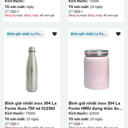
012775
Kích thước:
Kích thước:
750ml
TG sản xuất:
ngày
TG sản xuất:
10 ngày
2**.000 ₫
2**.000 ₫
Đăng ký
hoặc
Đăng nhập
để xem giá
Đăng ký
hoặc
Đăng nhập
để xem giá
Bình giữ nhiệt La Fonte
Bình giữ nhiệt La Fonte
Bình giữ nhiệt inox 304 La
Bình giữ nhiệt inox 304 La
Fonte Aura 750 ml 012362
Fonte HIRU đựng thức ăn
420 ml – 012348
Kích thước:
750ml
Kích thước:
420ml
TG sản xuất:
10 ngày
TG sản xuất:
10 ngày
2**.000 ₫
2**.000 ₫
Đăng ký
hoặc
Đăng nhập
để xem giá
Đăng ký
hoặc
Đăng nhập
để xem giá