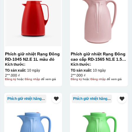
Phích giữ nhiệt Rạng Đông
Phích giữ nhiệt Rạng Đông
RD-1045 N2.E 1L màu đỏ
cao cấp RD-1565 N1.E 1.5L
màu hồng
Kích thước:
Kích thước:
TG sản xuất:
10 ngày
TG sản xuất:
10 ngày
2**.000 ₫
2**.000 ₫
Đăng ký
hoặc
Đăng nhập
để xem giá
Đăng ký
hoặc
Đăng nhập
để xem giá
Kiểu in:
Phích giữ nhiệt hãng Rạng Đông
Phích giữ nhiệt hãng Rạng Đông
In lưới
In lưới (silk screen printing) trong ngành quà tặng là kỹ
thuật in ấn sử dụng một tấm lưới được phủ hóa chất cảm
quang, trong đó hình ảnh cần in được phơi sáng tạo
thành khuôn. Mực in được đẩy qua các lỗ nhỏ trên lưới