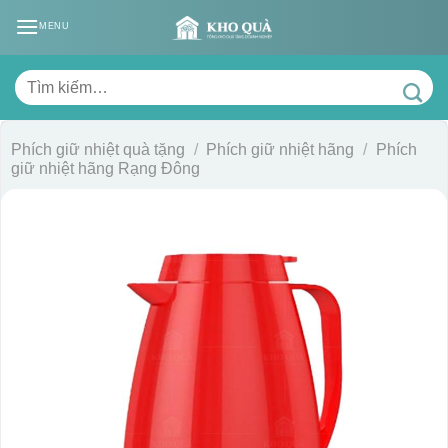
Skip
MENU
to
content
Tìm
kiếm:
Phích giữ nhiệt quà tặng
/
Phích giữ nhiệt hãng
/
Phích
giữ nhiệt hãng Rạng Đông