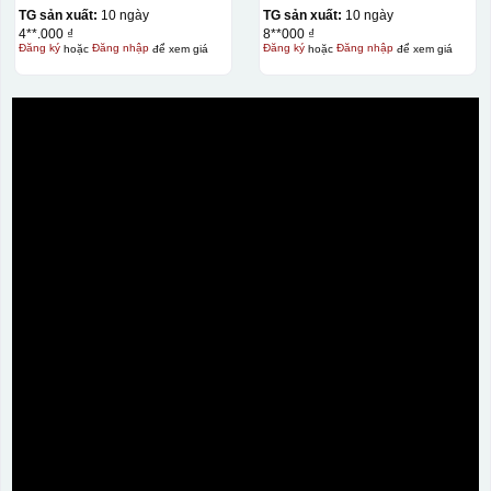
TG sản xuất:
10 ngày
TG sản xuất:
10 ngày
4**.000 ₫
8**000 ₫
Đăng ký
hoặc
Đăng nhập
để xem giá
Đăng ký
hoặc
Đăng nhập
để xem giá