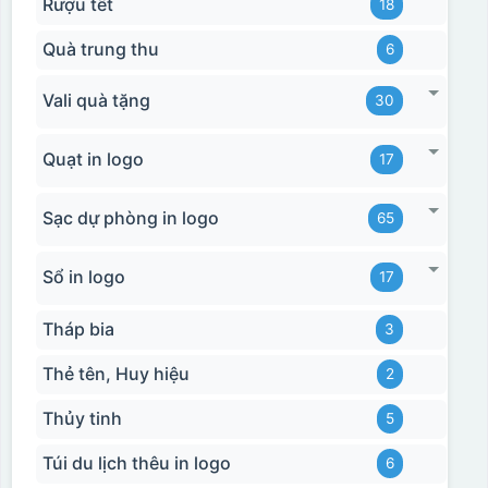
Rượu tết
18
Quà trung thu
6
Vali quà tặng
30
Quạt in logo
17
Sạc dự phòng in logo
65
Sổ in logo
17
Tháp bia
3
Thẻ tên, Huy hiệu
2
Thủy tinh
5
Túi du lịch thêu in logo
6