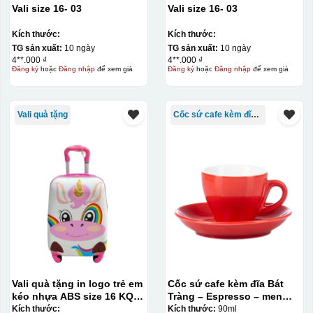
Vali size 16- 03
Vali size 16- 03
Kích thước:
Kích thước:
TG sản xuất:
10 ngày
TG sản xuất:
10 ngày
4**.000 ₫
4**.000 ₫
Đăng ký
hoặc
Đăng nhập
để xem giá
Đăng ký
hoặc
Đăng nhập
để xem giá
Vali quà tặng
Cốc sứ cafe kèm đĩa Bát Tràng
Vali quà tặng in logo trẻ em
Cốc sứ cafe kèm đĩa Bát
kéo nhựa ABS size 16 KQ-
Tràng – Espresso – men
VL13
màu – 90ml
Kích thước:
Kích thước:
90ml