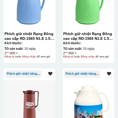
bằng một thanh gạt (squeegee) để in lên bề mặt sản
phẩm như ly, cốc, bút, móc khóa hay các vật phẩm quà
tặng khác. Kỹ thuật này cho phép in được nhiều màu sắc
khác nhau, độ bền cao, có thể in trên nhiều chất liệu và
phù hợp cho sản xuất số lượng lớn, tuy nhiên đòi hỏi
Phích giữ nhiệt Rạng Đông
Phích giữ nhiệt Rạng Đông
quy trình chuẩn bị kỹ lưỡng và chi phí setup ban đầu
cao cấp RD-1565 N1.E 1.5L
cao cấp RD-1565 N1.E 1.5L
màu xanh dương
màu xanh lá
Kích thước:
Kích thước:
tương đối cao.
TG sản xuất:
10 ngày
TG sản xuất:
10 ngày
2**.000 ₫
2**.000 ₫
Chất liệu:
Đăng ký
hoặc
Đăng nhập
để xem giá
Đăng ký
hoặc
Đăng nhập
để xem giá
Nhựa
Phích giữ nhiệt hãng Rạng Đông
Phích giữ nhiệt hãng Rạng Đông
Thủy tinh