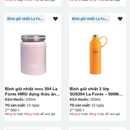
Bình giữ nhiệt La Fonte
Bình giữ nhiệt La Fonte
Bình giữ nhiệt inox 304 La
Bình giữ nhiệt 2 lớp
Fonte HIRU đựng thức ăn
SUS304 La Fonte – 500ML –
420 ml – 012348
012737
Kích thước:
420ml
Kích thước:
500ml
TG sản xuất:
10 ngày
TG sản xuất:
10 ngày
2**.000 ₫
2**.000 ₫
Đăng ký
hoặc
Đăng nhập
để xem giá
Đăng ký
hoặc
Đăng nhập
để xem giá