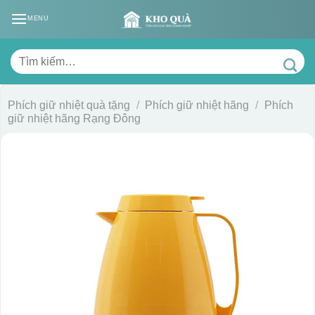
Skip
MENU
to
content
Tìm
kiếm:
Phích giữ nhiệt quà tặng
/
Phích giữ nhiệt hãng
/
Phích
giữ nhiệt hãng Rạng Đông