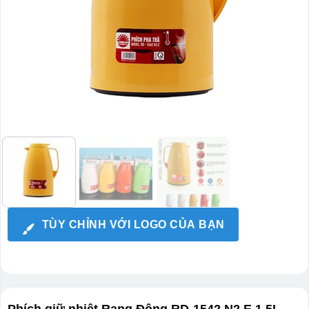
TÙY CHỈNH VỚI LOGO CỦA BẠN
Phích giữ nhiệt Rạng Đông RD-1542 N2.E 1.5L