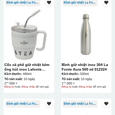
Bình giữ nhiệt La Fonte
Bình giữ nhiệt La Fonte
Cốc cà phê giữ nhiệt kèm
Bình giữ nhiệt inox 304 La
ống hút inox Lafonte
Fonte Aura 500 ml 012324
480ML – 012782
Kích thước:
480ml
Kích thước:
500ml
TG sản xuất:
10 ngày
TG sản xuất:
10 ngày
2**.000 ₫
1**.000 ₫
Đăng ký
hoặc
Đăng nhập
để xem giá
Đăng ký
hoặc
Đăng nhập
để xem giá
Bình giữ nhiệt La Fonte
Bình giữ nhiệt La Fonte