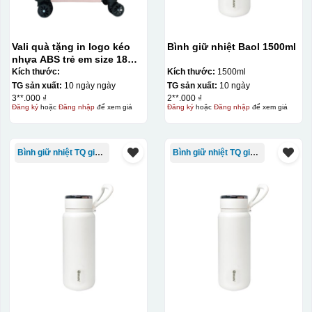
Vali quà tặng in logo kéo
Bình giữ nhiệt Baol 1500ml
nhựa ABS trẻ em size 18
KQ-VL16
Kích thước:
Kích thước:
1500ml
TG sản xuất:
10 ngày ngày
TG sản xuất:
10 ngày
3**.000 ₫
2**.000 ₫
Đăng ký
hoặc
Đăng nhập
để xem giá
Đăng ký
hoặc
Đăng nhập
để xem giá
Bình giữ nhiệt TQ giá rẻ
Bình giữ nhiệt TQ giá rẻ