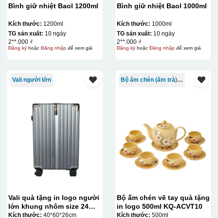
Bình giữ nhiệt Baol 1200ml
Bình giữ nhiệt Baol 1000ml
Kích thước:
1200ml
Kích thước:
1000ml
TG sản xuất:
10 ngày
TG sản xuất:
10 ngày
2**.000 ₫
2**.000 ₫
Đăng ký
hoặc
Đăng nhập
để xem giá
Đăng ký
hoặc
Đăng nhập
để xem giá
Vali người lớn
Bộ ấm chén (ấm trà) in logo
Vali quà tặng in logo người
Bộ ấm chén vẽ tay quà tặng
lớn khung nhôm size 24
in logo 500ml KQ-ACVT10
KQ-VL09
Kích thước:
40*60*26cm
Kích thước:
500ml