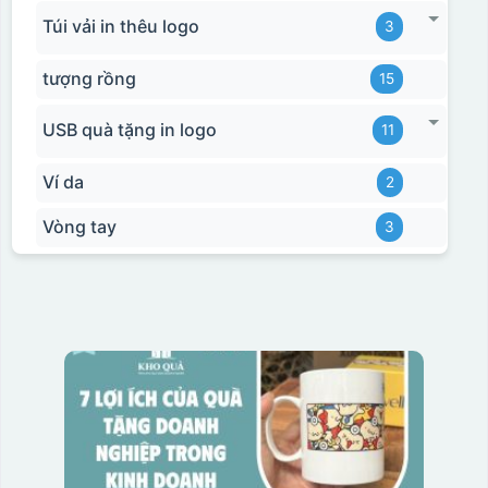
Túi vải in thêu logo
3
tượng rồng
15
USB quà tặng in logo
11
Ví da
2
Vòng tay
3