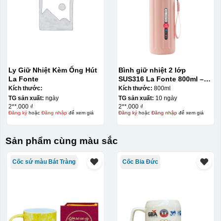
Ly Giữ Nhiệt Kèm Ống Hút
Bình giữ nhiệt 2 lớp
La Fonte
SUS316 La Fonte 800ml –
012720
Kích thước:
Kích thước:
800ml
TG sản xuất:
ngày
TG sản xuất:
10 ngày
2**.000 ₫
2**.000 ₫
Đăng ký
hoặc
Đăng nhập
để xem giá
Đăng ký
hoặc
Đăng nhập
để xem giá
Sản phẩm cùng màu sắc
Cốc sứ màu Bát Tràng
Cốc Bia Đức