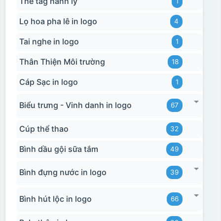
Thẻ tag hành lý
1
Lọ hoa pha lê in logo
4
Tai nghe in logo
1
Thân Thiện Môi trường
18
Cáp Sạc in logo
1
Biểu trưng - Vinh danh in logo
67
Cúp thể thao
32
Bình dầu gội sữa tắm
49
Bình đựng nước in logo
39
Bình hút lộc in logo
66