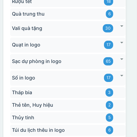
Rượu tết
18
Quà trung thu
6
Vali quà tặng
30
Quạt in logo
17
Sạc dự phòng in logo
65
Sổ in logo
17
Tháp bia
3
Thẻ tên, Huy hiệu
2
Thủy tinh
5
Túi du lịch thêu in logo
6