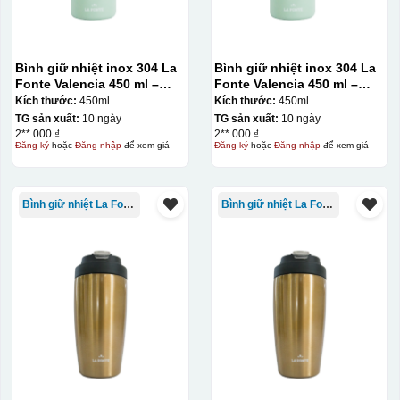
Bình giữ nhiệt inox 304 La
Bình giữ nhiệt inox 304 La
Fonte Valencia 450 ml –
Fonte Valencia 450 ml –
012355
012355
Kích thước:
450ml
Kích thước:
450ml
TG sản xuất:
10 ngày
TG sản xuất:
10 ngày
2**.000 ₫
2**.000 ₫
Đăng ký
hoặc
Đăng nhập
để xem giá
Đăng ký
hoặc
Đăng nhập
để xem giá
Bình giữ nhiệt La Fonte
Bình giữ nhiệt La Fonte