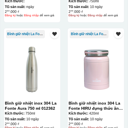
012775
Kích thước:
Kích thước:
750ml
TG sản xuất:
ngày
TG sản xuất:
10 ngày
2**.000 ₫
2**.000 ₫
Đăng ký
hoặc
Đăng nhập
để xem giá
Đăng ký
hoặc
Đăng nhập
để xem giá
Bình giữ nhiệt La Fonte
Bình giữ nhiệt La Fonte
Bình giữ nhiệt inox 304 La
Bình giữ nhiệt inox 304 La
Fonte Aura 750 ml 012362
Fonte HIRU đựng thức ăn
420 ml – 012348
Kích thước:
750ml
Kích thước:
420ml
TG sản xuất:
10 ngày
TG sản xuất:
10 ngày
2**.000 ₫
2**.000 ₫
Đăng ký
hoặc
Đăng nhập
để xem giá
Đăng ký
hoặc
Đăng nhập
để xem giá