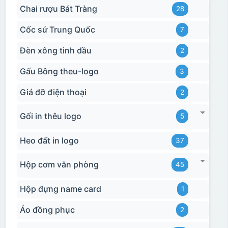
Chai rượu Bát Tràng
28
Cốc sứ Trung Quốc
7
Đèn xông tinh dầu
2
Gấu Bông theu-logo
3
Giá đỡ điện thoại
2
Gối in thêu logo
5
Heo đất in logo
37
Hộp cơm văn phòng
45
Hộp đựng name card
1
Áo đồng phục
2