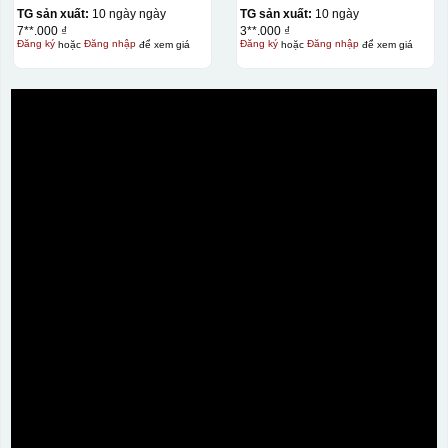
TG sản xuất:
10 ngày ngày
TG sản xuất:
10 ngày
7**.000 ₫
3**.000 ₫
Đăng ký
hoặc
Đăng nhập
để xem giá
Đăng ký
hoặc
Đăng nhập
để xem giá