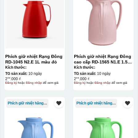
Phích giữ nhiệt Rạng Đông
Phích giữ nhiệt Rạng Đông
RD-1045 N2.E 1L màu đỏ
cao cấp RD-1565 N1.E 1.5L
màu hồng
Kích thước:
Kích thước:
TG sản xuất:
10 ngày
TG sản xuất:
10 ngày
2**.000 ₫
2**.000 ₫
Đăng ký
hoặc
Đăng nhập
để xem giá
Đăng ký
hoặc
Đăng nhập
để xem giá
Kiểu in:
Phích giữ nhiệt hãng Rạng Đông
Phích giữ nhiệt hãng Rạng Đông
In lưới
In lưới (silk screen printing) trong ngành quà tặng là kỹ
thuật in ấn sử dụng một tấm lưới được phủ hóa chất cảm
quang, trong đó hình ảnh cần in được phơi sáng tạo
thành khuôn. Mực in được đẩy qua các lỗ nhỏ trên lưới