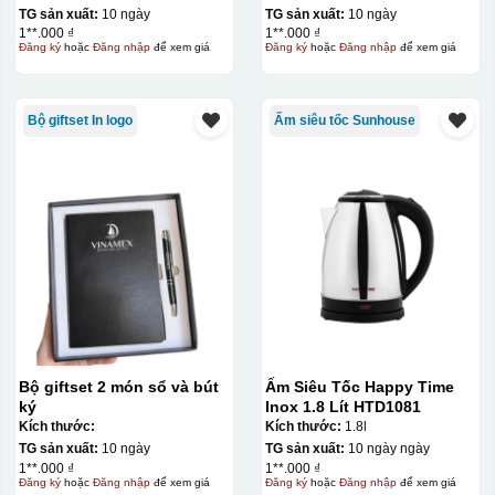
TG sản xuất:
10 ngày
TG sản xuất:
10 ngày
Lịch
1**.000 ₫
1**.000 ₫
Đăng ký
hoặc
Đăng nhập
để xem giá
Đăng ký
hoặc
Đăng nhập
để xem giá
Catalogue
Bìa menu
Bộ giftset In logo
Ấm siêu tốc Sunhouse
….
Ưu nhược điểm của ép kim
ƯU ĐIỂM
NHƯỢC ĐIỂM
Tạo độ tương phản
giữ sản phẩm và chi
Chi phí cao do mỗi
tiết, giúp các chi tiết
chi tiết được ép kim
trở nên bắt mắt và
cần phải tạo khuôn
độc đáo, dễ thu hút
Bộ giftset 2 món sổ và bút
Ấm Siêu Tốc Happy Time
riêng biệt.
sự chú ý của mọi
ký
Inox 1.8 Lít HTD1081
người.
Kích thước:
Kích thước:
1.8l
TG sản xuất:
10 ngày
TG sản xuất:
10 ngày ngày
1**.000 ₫
1**.000 ₫
Đăng ký
hoặc
Đăng nhập
để xem giá
Đăng ký
hoặc
Đăng nhập
để xem giá