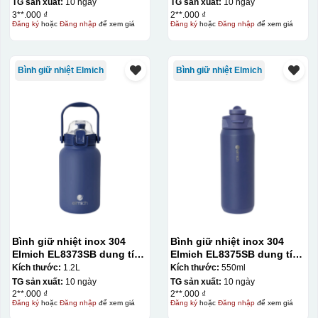
TG sản xuất:
10 ngày
TG sản xuất:
10 ngày
3**.000 ₫
2**.000 ₫
Đăng ký
hoặc
Đăng nhập
để xem giá
Đăng ký
hoặc
Đăng nhập
để xem giá
Bình giữ nhiệt Elmich
Bình giữ nhiệt Elmich
Bình giữ nhiệt inox 304
Bình giữ nhiệt inox 304
Elmich EL8373SB dung tích
Elmich EL8375SB dung tích
1.2L
550ml
Kích thước:
1.2L
Kích thước:
550ml
TG sản xuất:
10 ngày
TG sản xuất:
10 ngày
2**.000 ₫
2**.000 ₫
Đăng ký
hoặc
Đăng nhập
để xem giá
Đăng ký
hoặc
Đăng nhập
để xem giá