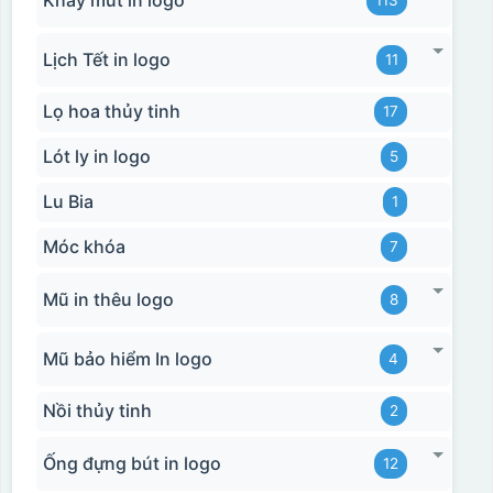
Lịch Tết in logo
11
Lọ hoa thủy tinh
17
Lót ly in logo
5
Lu Bia
1
Móc khóa
7
Mũ in thêu logo
8
Mũ bảo hiểm In logo
4
Nồi thủy tinh
2
Ống đựng bút in logo
12