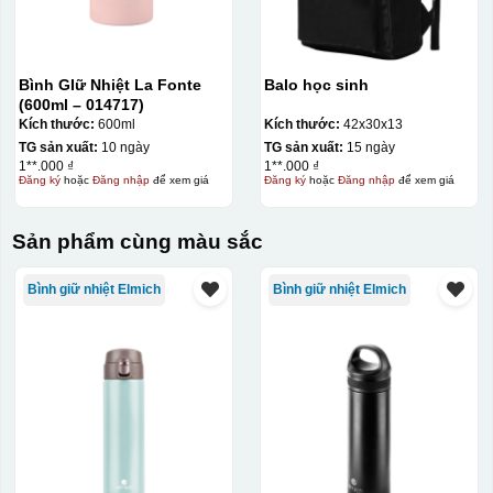
Hộp diêm định hình quai xách
Bình GIữ Nhiệt La Fonte
Balo học sinh
(600ml – 014717)
Kích thước:
600ml
Kích thước:
42x30x13
TG sản xuất:
10 ngày
TG sản xuất:
15 ngày
1**.000 ₫
1**.000 ₫
Đăng ký
hoặc
Đăng nhập
để xem giá
Đăng ký
hoặc
Đăng nhập
để xem giá
Sản phẩm cùng màu sắc
Bình giữ nhiệt Elmich
Bình giữ nhiệt Elmich