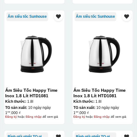
Thời gian gia công
Tạo sự cao cấp và
lâu hơn, do cần tạo
sang trọng hơn cho
khuôn, thử khuôn
Ấm siêu tốc Sunhouse
Ấm siêu tốc Sunhouse
sản phẩm
rồi mới ép
Các chi tiết được ép
kim rất bền màu,
không bị bong tróc,
phai nhòa theo thời
gian.
Sự khác biệt giữa ép kim và ép nhũ
Ấm Siêu Tốc Happy Time
Ấm Siêu Tốc Happy Time
Inox 1.8 Lít HTD1081
Inox 1.8 Lít HTD1081
Nhiều người thường lầm tưởng ép kim và ép nhũ là 2 kỹ
Kích thước:
1.8l
Kích thước:
1.8l
thuật in ấn giống nhau. Nhưng thực chất, 2 kỹ thuật này
TG sản xuất:
10 ngày ngày
TG sản xuất:
10 ngày ngày
khác nhau hoàn toàn.
Ép nhũ là kỹ thuật ép gia công sau
1**.000 ₫
1**.000 ₫
Đăng ký
hoặc
Đăng nhập
để xem giá
Đăng ký
hoặc
Đăng nhập
để xem giá
in. Khác với ép kim, ép nhũ không cần dùng khuôn mà
chỉ cần máy in và loại mực nhũ đặc biệt rồi in trực tiếp
lên sản phẩm.
Vì không cần tạo khuôn ép nên ép nhũ có
Bình giữ nhiệt TQ giá rẻ
Bình giữ nhiệt TQ giá rẻ