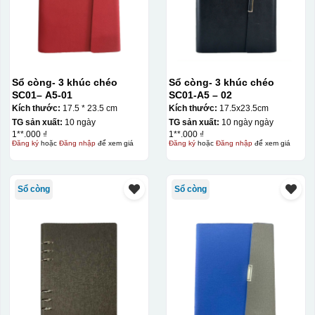
Sổ còng- 3 khúc chéo
Sổ còng- 3 khúc chéo
SC01– A5-01
SC01-A5 – 02
Kích thước:
17.5 * 23.5 cm
Kích thước:
17.5x23.5cm
TG sản xuất:
10 ngày
TG sản xuất:
10 ngày ngày
1**.000 ₫
1**.000 ₫
Đăng ký
hoặc
Đăng nhập
để xem giá
Đăng ký
hoặc
Đăng nhập
để xem giá
Kiểu in:
Ép kim
Ép kim là gì?
Sổ còng
Sổ còng
Ép kim là kỹ thuật sử dụng lực ép lớn, nhiệt độ, áp suất,
khuôn kim loại, nhũ để ép lớp kim loại mỏng lên bề mặt
các loại vật liệu khác nhau. Nhờ lực ép lớn với nhiệt độ
cao, nhũ kim sẽ được ép dán chặt lên sản phẩm.
Những
chi tiết được ép kim tạo hiệu ứng phản quang, lấp lánh,
trong vô cùng ấn tượng và bắt mắt.