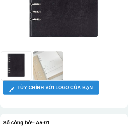
TÙY CHỈNH VỚI LOGO CỦA BẠN
Sổ còng hở– A5-01