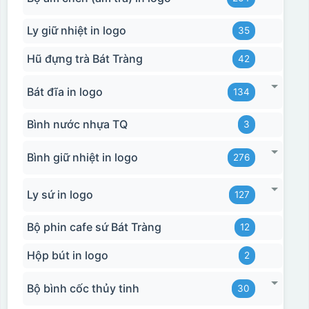
Ly giữ nhiệt in logo
35
Hũ đựng trà Bát Tràng
42
Hộp xi ly sứ
Bát đĩa in logo
134
Bình nước nhựa TQ
3
Bình giữ nhiệt in logo
276
Ly sứ in logo
127
Bộ phin cafe sứ Bát Tràng
12
Hộp bút in logo
2
Bộ bình cốc thủy tinh
30