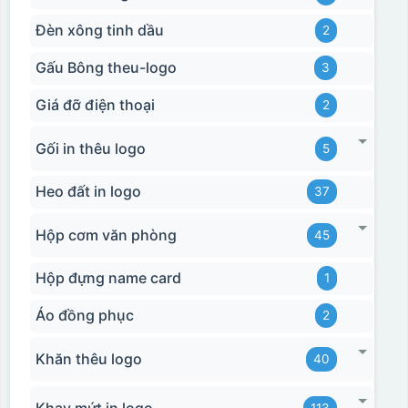
Đèn xông tinh dầu
2
Gấu Bông theu-logo
3
Giá đỡ điện thoại
2
Gối in thêu logo
5
Heo đất in logo
37
Hộp cơm văn phòng
45
Hộp đựng name card
1
Áo đồng phục
2
Khăn thêu logo
40
Khay mứt in logo
113