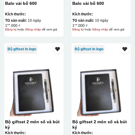
sống động hơn,
Balo vải bố 600
Balo vải bố 600
Các sản phẩm phù hợp để ép kim
Kích thước:
Kích thước:
Kỹ thuật ép kim có thể sử dụng trên đa dạng các sản
TG sản xuất:
10 ngày
TG sản xuất:
10 ngày
1**.000 ₫
1**.000 ₫
phẩm khác nhau, tiêu biểu là:
Đăng ký
hoặc
Đăng nhập
để xem giá
Đăng ký
hoặc
Đăng nhập
để xem giá
Hộp đựng Namecard
Bộ giftset In logo
Bộ giftset In logo
Card visit
Sổ da
Bút ký
Chai, lọ, ly sứ
Các sản phẩm thủy tinh như lọ hoa thủy tinh,
bình ly thủy tinh,...
Thiệp cưới, thiệp mời
Bộ giftset 2 món sổ và bút
Bộ giftset 2 món sổ và bút
Túi giấy
ký
ký
Hộp giấy quà tặng, hộp cứng
Kích thước:
Kích thước: