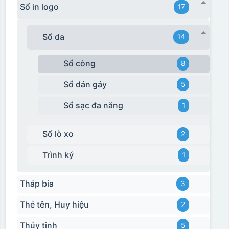
Sổ in logo
17
Sổ da
14
Sổ còng
8
Sổ dán gáy
5
Sổ sạc đa năng
1
Sổ lò xo
2
Trình ký
1
Tháp bia
3
Thẻ tên, Huy hiệu
2
Thủy tinh
5