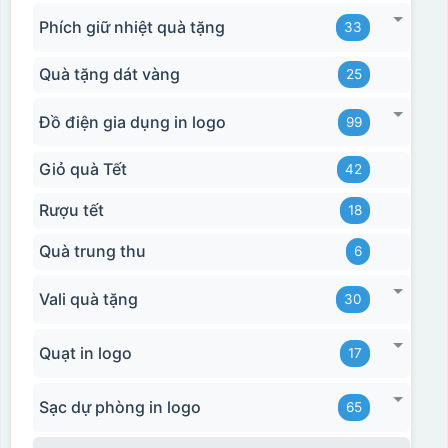
Phích giữ nhiệt quà tặng
33
Quà tặng dát vàng
25
Đồ điện gia dụng in logo
99
Giỏ quà Tết
42
Rượu tết
18
Quà trung thu
6
Vali quà tặng
30
Quạt in logo
17
Sạc dự phòng in logo
65