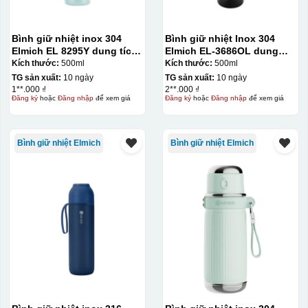
Hộp định hình
Bình giữ nhiệt inox 304
Bình giữ nhiệt Inox 304
Elmich EL 8295Y dung tích
Elmich EL-3686OL dung
500ml
tích 500ml
Kích thước:
500ml
Kích thước:
500ml
TG sản xuất:
10 ngày
TG sản xuất:
10 ngày
1**.000 ₫
2**.000 ₫
Đăng ký
hoặc
Đăng nhập
để xem giá
Đăng ký
hoặc
Đăng nhập
để xem giá
Bình giữ nhiệt Elmich
Bình giữ nhiệt Elmich
Hộp diêm quai xách lót lụa