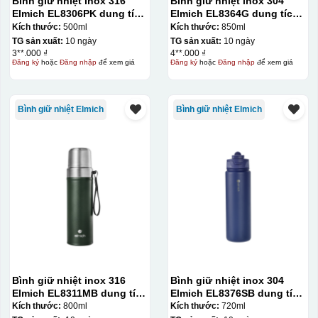
Bình giữ nhiệt inox 316
Bình giữ nhiệt inox 304
Elmich EL8306PK dung tích
Elmich EL8364G dung tích
500ml
850ml
Kích thước:
500ml
Kích thước:
850ml
TG sản xuất:
10 ngày
TG sản xuất:
10 ngày
3**.000 ₫
4**.000 ₫
Đăng ký
hoặc
Đăng nhập
để xem giá
Đăng ký
hoặc
Đăng nhập
để xem giá
Bình giữ nhiệt Elmich
Bình giữ nhiệt Elmich
đây là kiểu hộp quay xách lót lụa chỉ khác là thêm quai
thêm tiền
Hộp xi lót lụa
Hộp xi ấm chén
Bình giữ nhiệt inox 316
Bình giữ nhiệt inox 304
Elmich EL8311MB dung tích
Elmich EL8376SB dung tích
800ml
720ml
Kích thước:
800ml
Kích thước:
720ml