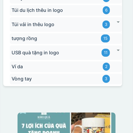
Túi du lịch thêu in logo
6
Túi vải in thêu logo
3
tượng rồng
15
USB quà tặng in logo
11
Ví da
2
Vòng tay
3