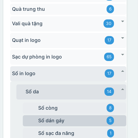
Quà trung thu
6
Vali quà tặng
30
Quạt in logo
17
Sạc dự phòng in logo
65
Hộp định hình
Sổ in logo
17
Sổ da
14
Sổ còng
8
Sổ dán gáy
5
Sổ sạc đa năng
1