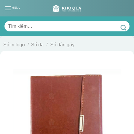
Skip
MENU
to
content
Tìm
kiếm:
Sổ in logo
/
Sổ da
/
Sổ dán gáy