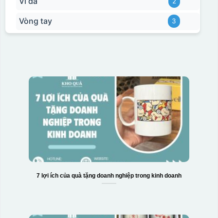
Ví da
2
đây là kiểu hộp quay xách lót lụa chỉ khác là thêm quai
thêm tiền
Vòng tay
3
Hộp xi lót lụa
Hộp xi ấm chén
7 lợi ích của quà tặng doanh nghiệp trong kinh doanh