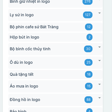
Bình giữ nhiệt in logo
276
Chai, lọ, ly sứ
Ly sứ in logo
127
Các sản phẩm thủy tinh như lọ hoa thủy tinh,
bình ly thủy tinh,...
Bộ phin cafe sứ Bát Tràng
12
Thiệp cưới, thiệp mời
Hộp bút in logo
2
Túi giấy
Hộp giấy quà tặng, hộp cứng
Bộ bình cốc thủy tinh
30
Lịch
Ô dù in logo
25
Catalogue
Bìa menu
Quà tặng tết
18
….
Áo mưa in logo
15
Ưu nhược điểm của ép kim
Đồng hồ in logo
88
ƯU ĐIỂM
NHƯỢC ĐIỂM
Bảo bình
4