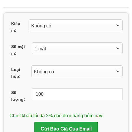
Kiểu
in:
Số mặt
in:
Loại
hộp:
Số
lượng:
Chiết khấu tối đa 2% cho đơn hàng hôm nay.
Gửi Báo Giá Qua Email