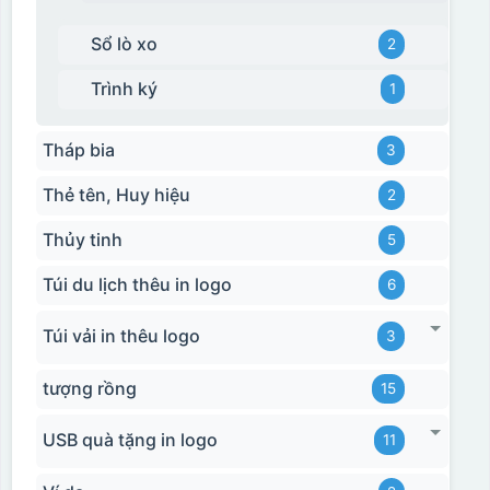
Sổ lò xo
2
Trình ký
1
Hộp diêm quai xách lót lụa
Tháp bia
3
Thẻ tên, Huy hiệu
2
Thủy tinh
5
Túi du lịch thêu in logo
6
Túi vải in thêu logo
3
tượng rồng
15
USB quà tặng in logo
11