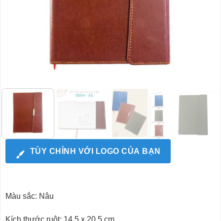
TÙY CHỈNH VỚI LOGO CỦA BẠN
Màu sắc: Nâu
Kích thước ruột: 14.5 x 20.5 cm