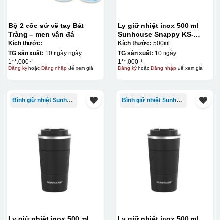
Bộ 2 cốc sứ vẽ tay Bát
Ly giữ nhiệt inox 500 ml
Tràng – men vân đá
Sunhouse Snappy KS-
TU500S
Kích thước:
Kích thước:
500ml
TG sản xuất:
10 ngày ngày
TG sản xuất:
10 ngày
1**.000 ₫
1**.000 ₫
Đăng ký
hoặc
Đăng nhập
để xem giá
Đăng ký
hoặc
Đăng nhập
để xem giá
Bình giữ nhiệt Sunhouse
Bình giữ nhiệt Sunhouse
Ly giữ nhiệt inox 500 ml
Ly giữ nhiệt inox 500 ml