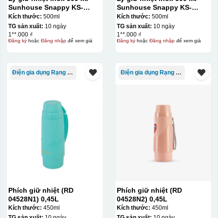
Sunhouse Snappy KS-
Sunhouse Snappy KS-
TU500S
TU500S
Kích thước:
500ml
Kích thước:
500ml
TG sản xuất:
10 ngày
TG sản xuất:
10 ngày
1**.000 ₫
1**.000 ₫
Đăng ký
hoặc
Đăng nhập
để xem giá
Đăng ký
hoặc
Đăng nhập
để xem giá
Điện gia dụng Rạng Đông
Điện gia dụng Rạng Đông
Phích giữ nhiệt (RD
Phích giữ nhiệt (RD
04528N1) 0,45L
04528N2) 0,45L
Kích thước:
450ml
Kích thước:
450ml
TG sản xuất:
10 ngày
TG sản xuất:
10 ngày