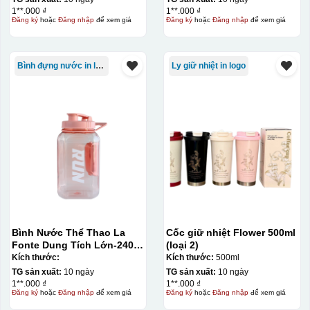
1**.000 ₫
1**.000 ₫
Đăng ký
hoặc
Đăng nhập
để xem giá
Đăng ký
hoặc
Đăng nhập
để xem giá
Bình đựng nước in logo
Ly giữ nhiệt in logo
Bình Nước Thể Thao La
Cốc giữ nhiệt Flower 500ml
Fonte Dung Tích Lớn-2400
(loại 2)
ML014892-BLU
Kích thước:
Kích thước:
500ml
TG sản xuất:
10 ngày
TG sản xuất:
10 ngày
1**.000 ₫
1**.000 ₫
Đăng ký
hoặc
Đăng nhập
để xem giá
Đăng ký
hoặc
Đăng nhập
để xem giá