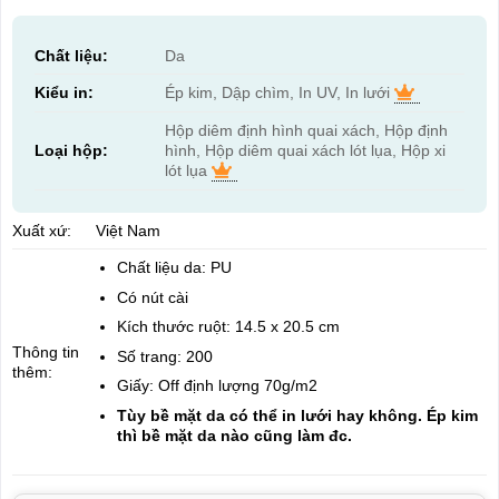
Chất liệu:
Da
Kiểu in:
Ép kim, Dập chìm, In UV, In lưới
Hộp diêm định hình quai xách, Hộp định
Loại hộp:
hình, Hộp diêm quai xách lót lụa, Hộp xi
lót lụa
Xuất xứ:
Việt Nam
Chất liệu da: PU
Có nút cài
Kích thước ruột: 14.5 x 20.5 cm
Thông tin
Số trang: 200
thêm:
Giấy: Off định lượng 70g/m2
Tùy bề mặt da có thể in lưới hay không. Ép kim
thì bề mặt da nào cũng làm đc.