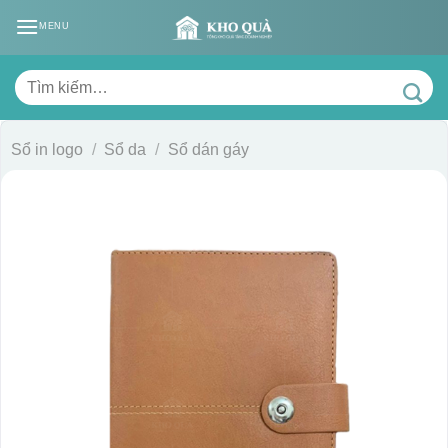
Skip
MENU
to
content
Tìm
kiếm:
Sổ in logo
/
Sổ da
/
Sổ dán gáy