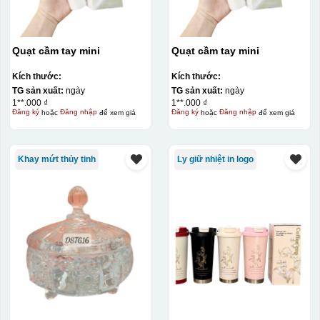
Quạt cầm tay mini
Quạt cầm tay mini
Kích thước:
Kích thước:
TG sản xuất:
ngày
TG sản xuất:
ngày
1**.000 ₫
1**.000 ₫
Đăng ký
hoặc
Đăng nhập
để xem giá
Đăng ký
hoặc
Đăng nhập
để xem giá
Khay mứt thủy tinh
Ly giữ nhiệt in logo
Kiểu in:
Ép kim
Ép kim là gì?
Ép kim là kỹ thuật sử dụng lực ép lớn, nhiệt độ, áp suất,