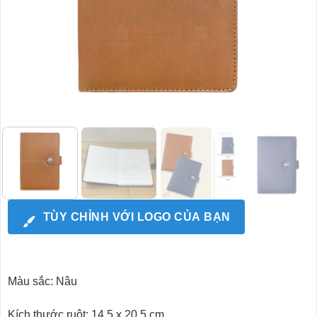
TÙY CHỈNH VỚI LOGO CỦA BẠN
Màu sắc: Nâu
Kích thước ruột: 14.5 x 20.5 cm