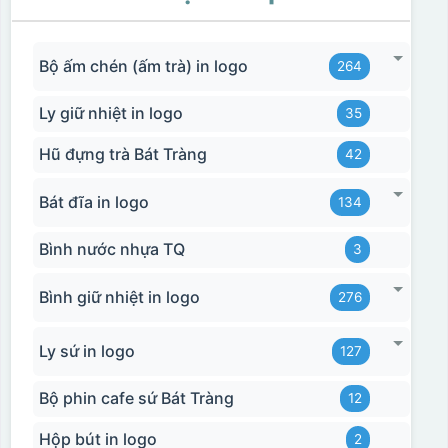
bình ly thủy tinh,...
Thiệp cưới, thiệp mời
Bộ ấm chén (ấm trà) in logo
264
Túi giấy
Ly giữ nhiệt in logo
35
Hộp giấy quà tặng, hộp cứng
Hũ đựng trà Bát Tràng
42
Lịch
Catalogue
Bát đĩa in logo
134
Bìa menu
Bình nước nhựa TQ
3
….
Bình giữ nhiệt in logo
276
Ưu nhược điểm của ép kim
ƯU ĐIỂM
NHƯỢC ĐIỂM
Ly sứ in logo
127
Bộ phin cafe sứ Bát Tràng
12
Tạo độ tương phản
giữ sản phẩm và chi
Chi phí cao do mỗi
Hộp bút in logo
tiết, giúp các chi tiết
2
chi tiết được ép kim