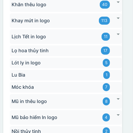
Khăn thêu logo
40
phù hợp cho sản xuất số lượng lớn, tuy nhiên đòi hỏi
quy trình chuẩn bị kỹ lưỡng và chi phí setup ban đầu
Khay mứt in logo
113
tương đối cao.
Kiểu hộp:
Lịch Tết in logo
11
Hộp diêm định hình quai xách
Lọ hoa thủy tinh
17
Lót ly in logo
5
Lu Bia
1
Móc khóa
7
Mũ in thêu logo
8
Mũ bảo hiểm In logo
4
Nồi thủy tinh
2