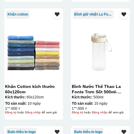
Khăn cotton
Bình giữ nhiệt La Fonte
Khăn Cotton kích thước
Bình Nước Thể Thao La
60x120cm
Fonte Trơn Sốt 500ml-
010009
Kích thước:
60x120cm
Kích thước:
500ml
TG sản xuất:
10 ngày
TG sản xuất:
10 ngày
1**.000 ₫
1**.000 ₫
Đăng ký
hoặc
Đăng nhập
để xem giá
Đăng ký
hoặc
Đăng nhập
để xem giá
Balo thêu in logo
Balo thêu in logo