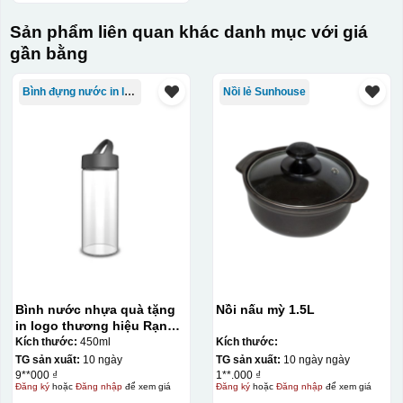
Sản phẩm liên quan khác danh mục với giá
gần bằng
Bình đựng nước in logo
Nồi lẻ Sunhouse
Bình nước nhựa quà tặng
Nồi nấu mỳ 1.5L
in logo thương hiệu Rạng
Đông 450ml KQ-BNN01
Kích thước:
450ml
Kích thước:
TG sản xuất:
10 ngày
TG sản xuất:
10 ngày ngày
9**000 ₫
1**.000 ₫
Đăng ký
hoặc
Đăng nhập
để xem giá
Đăng ký
hoặc
Đăng nhập
để xem giá