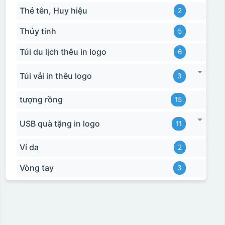
Hộp xi ấm chén
Thẻ tên, Huy hiệu
2
Thủy tinh
5
Túi du lịch thêu in logo
6
Túi vải in thêu logo
3
tượng rồng
15
USB quà tặng in logo
11
Ví da
2
Vòng tay
3