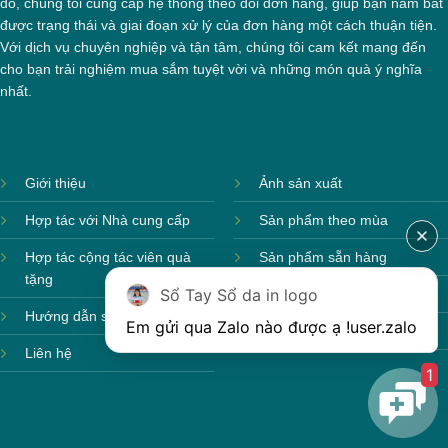
đó, chúng tôi cung cấp hệ thống theo dõi đơn hàng, giúp bạn nắm bắt
được trạng thái và giai đoạn xử lý của đơn hàng một cách thuận tiện.
Với dịch vụ chuyên nghiệp và tận tâm, chúng tôi cam kết mang đến
cho bạn trải nghiệm mua sắm tuyệt vời và những món quà ý nghĩa
nhất.
Giới thiệu
Ảnh sản xuất
Hợp tác với Nhà cung cấp
Sản phẩm theo mùa
Hợp tác cộng tác viên quà
Sản phẩm sẵn hàng
tặng
Sổ Tay Sổ da in logo
Sản phẩm mới
Hướng dẫn sử dụng
Em gửi qua Zalo nào được ạ !
user.zalo
Sản phẩm môi trường
Liên hệ
1