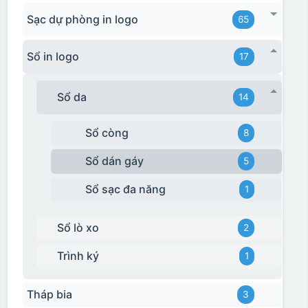
Sạc dự phòng in logo
65
Hộp diêm quai xách lót lụa
Sổ in logo
17
Sổ da
14
Sổ còng
8
Sổ dán gáy
5
Sổ sạc đa năng
1
Sổ lò xo
2
Trình ký
1
đây là kiểu hộp quay xách lót lụa chỉ khác là thêm quai
thêm tiền
Tháp bia
3
Hộp xi lót lụa