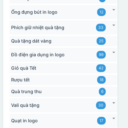
Ống đựng bút in logo
12
Phích giữ nhiệt quà tặng
33
Quà tặng dát vàng
25
Hộp định hình
Đồ điện gia dụng in logo
99
Giỏ quà Tết
42
Rượu tết
18
Quà trung thu
6
Vali quà tặng
30
Quạt in logo
17