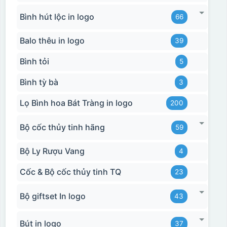
Bình hút lộc in logo
66
Balo thêu in logo
39
Bình tỏi
5
Bình tỳ bà
3
Lọ Bình hoa Bát Tràng in logo
200
Bộ cốc thủy tinh hãng
59
Hộp diêm quai xách lót lụa
Bộ Ly Rượu Vang
4
Cốc & Bộ cốc thủy tinh TQ
23
Bộ giftset In logo
43
Bút in logo
37