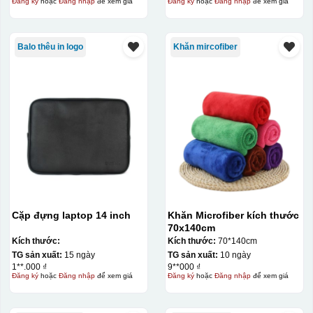
Đăng ký
hoặc
Đăng nhập
để xem giá
Đăng ký
hoặc
Đăng nhập
để xem giá
Balo thêu in logo
Khăn mircofiber
Cặp đựng laptop 14 inch
Khăn Microfiber kích thước
70x140cm
Kích thước:
Kích thước:
70*140cm
TG sản xuất:
15 ngày
TG sản xuất:
10 ngày
1**.000 ₫
9**000 ₫
Đăng ký
hoặc
Đăng nhập
để xem giá
Đăng ký
hoặc
Đăng nhập
để xem giá