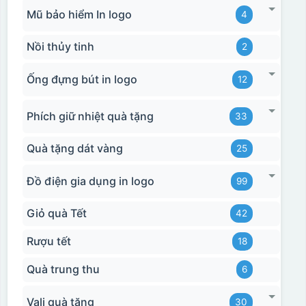
Mũ bảo hiểm In logo
4
Nồi thủy tinh
2
Ống đựng bút in logo
12
Phích giữ nhiệt quà tặng
33
Quà tặng dát vàng
25
Đồ điện gia dụng in logo
99
Giỏ quà Tết
42
Rượu tết
18
Quà trung thu
6
Vali quà tặng
30