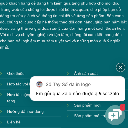
giúp khách hàng dễ dàng tìm kiếm quà tặng phù hợp cho mọi dịp.
Trang web của chúng tôi được thiết kế trực quan, cho phép bạn dễ
dàng tra cứu giá cả và thông tin chi tiết về từng sản phẩm. Bên cạnh
đó, chúng tôi cung cấp hệ thống theo dõi đơn hàng, giúp bạn nắm bắt
được trạng thái và giai đoạn xử lý của đơn hàng một cách thuận tiện.
Với dịch vụ chuyên nghiệp và tận tâm, chúng tôi cam kết mang đến
cho bạn trải nghiệm mua sắm tuyệt vời và những món quà ý nghĩa
nhất.
Giới thiệu
Ảnh sản xuất
Sổ Tay Sổ da in logo
Hợp tác với Nhà cung cấp
Sản phẩm theo mùa
Em gửi qua Zalo nào được ạ !
user.zalo
Hợp tác cộng tác viên quà
Sản phẩm sẵn hàng
tặng
Sản phẩm mới
1
Hướng dẫn sử dụng
Sản phẩm môi trường
Liên hệ