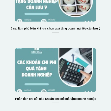
6 sai lầm phổ biến khi lựa chọn quà tặng doanh nghiệp cần lưu ý
Phân tích chi tiết các khoản chi phí quà tặng doanh nghiệp