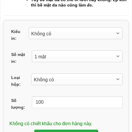
thì bề mặt da nào cũng làm đc.
Kiểu
in:
Số mặt
in:
Loại
hộp:
Số
lượng:
Không có chiết khấu cho đơn hàng này.