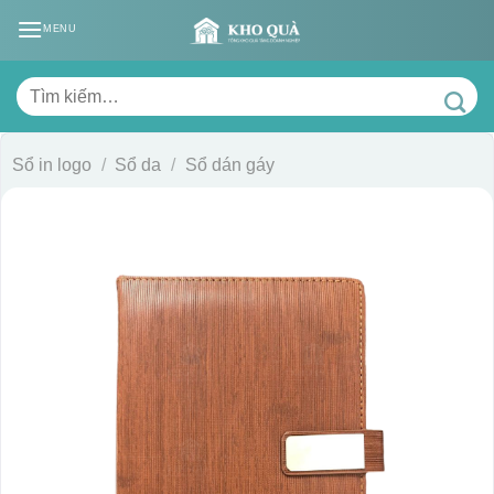
Skip
MENU
to
content
Tìm
kiếm:
Sổ in logo
/
Sổ da
/
Sổ dán gáy