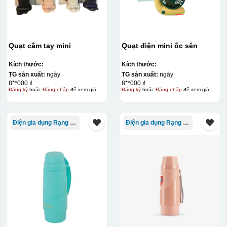
Sổ da
Bút ký
Quạt cầm tay mini
Quạt điện mini ốc sên
Chai, lọ, ly sứ
Kích thước:
Kích thước:
Các sản phẩm thủy tinh như lọ hoa thủy tinh,
TG sản xuất:
ngày
TG sản xuất:
ngày
bình ly thủy tinh,...
8**000 ₫
8**000 ₫
Đăng ký
hoặc
Đăng nhập
để xem giá
Đăng ký
hoặc
Đăng nhập
để xem giá
Thiệp cưới, thiệp mời
Túi giấy
Điện gia dụng Rạng Đông
Điện gia dụng Rạng Đông
Hộp giấy quà tặng, hộp cứng
Lịch
Catalogue
Bìa menu
….
Ưu nhược điểm của ép kim