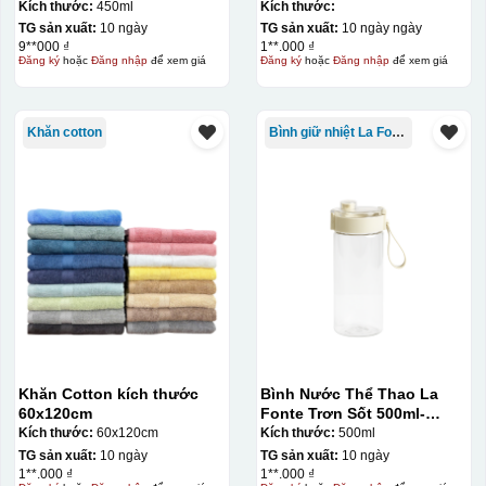
Đông 450ml KQ-BNN01
Kích thước:
450ml
Kích thước:
TG sản xuất:
10 ngày
TG sản xuất:
10 ngày ngày
9**000 ₫
1**.000 ₫
Đăng ký
hoặc
Đăng nhập
để xem giá
Đăng ký
hoặc
Đăng nhập
để xem giá
Khăn cotton
Bình giữ nhiệt La Fonte
Khăn Cotton kích thước
Bình Nước Thể Thao La
60x120cm
Fonte Trơn Sốt 500ml-
010009
Kích thước:
60x120cm
Kích thước:
500ml
TG sản xuất:
10 ngày
TG sản xuất:
10 ngày
1**.000 ₫
1**.000 ₫