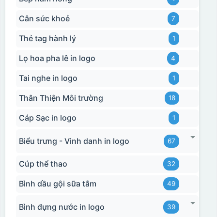
Cân sức khoẻ
7
Thẻ tag hành lý
1
Lọ hoa pha lê in logo
4
Tai nghe in logo
1
Thân Thiện Môi trường
18
Cáp Sạc in logo
1
Biểu trưng - Vinh danh in logo
67
Cúp thể thao
32
Hộp định hình
Bình dầu gội sữa tắm
49
Bình đựng nước in logo
39