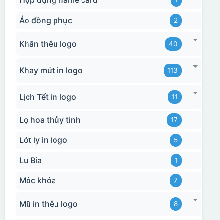
Hộp đựng name card
1
Áo đồng phục
2
Khăn thêu logo
40
Khay mứt in logo
113
Lịch Tết in logo
11
Lọ hoa thủy tinh
17
Lót ly in logo
5
Lu Bia
1
Móc khóa
7
Mũ in thêu logo
8