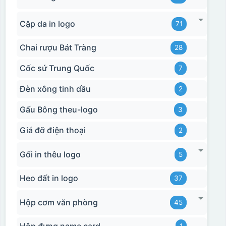
Cặp da in logo
71
Chai rượu Bát Tràng
28
Cốc sứ Trung Quốc
7
đây là kiểu hộp quay xách lót lụa chỉ khác là thêm quai
Đèn xông tinh dầu
2
thêm tiền
Gấu Bông theu-logo
3
Hộp xi lót lụa
Hộp xi ấm chén
Giá đỡ điện thoại
2
Gối in thêu logo
5
Heo đất in logo
37
Hộp cơm văn phòng
45