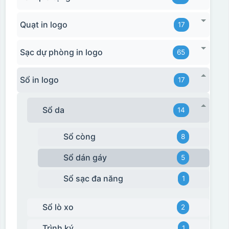
Quạt in logo
17
Sạc dự phòng in logo
65
Sổ in logo
17
Sổ da
14
Sổ còng
8
Sổ dán gáy
5
Sổ sạc đa năng
1
Sổ lò xo
2
Trình ký
1