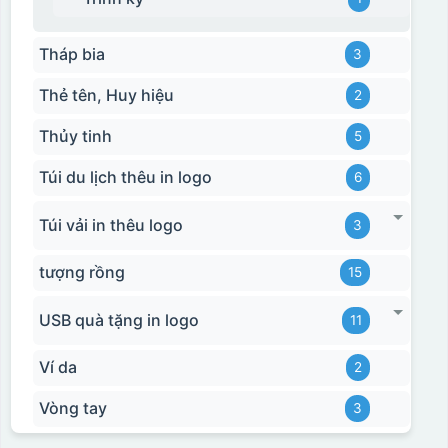
Hộp xi ly sứ
Tháp bia
3
Thẻ tên, Huy hiệu
2
Thủy tinh
5
Túi du lịch thêu in logo
6
Túi vải in thêu logo
3
tượng rồng
15
USB quà tặng in logo
11
Ví da
2
Vòng tay
3