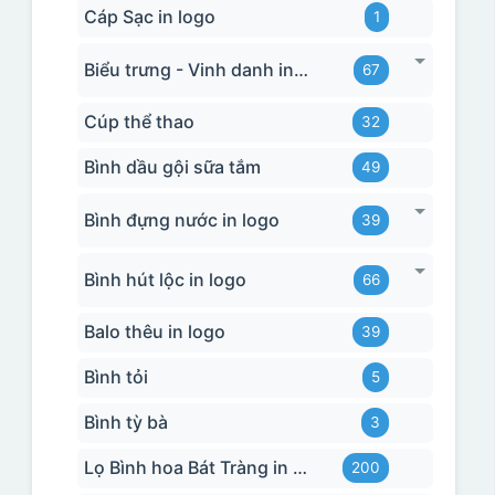
Cáp Sạc in logo
1
Biểu trưng - Vinh danh in logo
67
Cúp thể thao
32
Bình dầu gội sữa tắm
49
Bình đựng nước in logo
39
Bình hút lộc in logo
66
Balo thêu in logo
39
Bình tỏi
5
Bình tỳ bà
3
Lọ Bình hoa Bát Tràng in logo
200