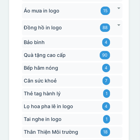
Áo mưa in logo
15
Đồng hồ in logo
88
Bảo bình
4
Quà tặng cao cấp
90
Bếp hâm nóng
4
Cân sức khoẻ
7
Thẻ tag hành lý
1
Lọ hoa pha lê in logo
4
Tai nghe in logo
1
Thân Thiện Môi trường
18