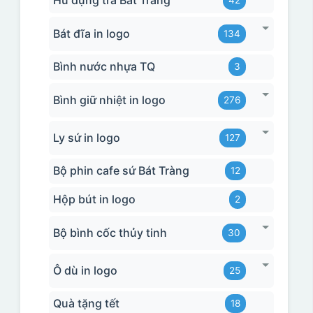
Hũ đựng trà Bát Tràng
42
Bát đĩa in logo
134
Bình nước nhựa TQ
3
Bình giữ nhiệt in logo
276
Ly sứ in logo
127
Bộ phin cafe sứ Bát Tràng
12
Hộp bút in logo
2
Bộ bình cốc thủy tinh
30
Ô dù in logo
25
Quà tặng tết
18