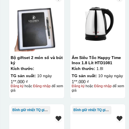
Bộ giftset 2 món sổ và bút
Ấm Siêu Tốc Happy Time
ký
Inox 1.8 Lít HTD1081
Kích thước:
Kích thước:
1.8l
TG sản xuất:
10 ngày
TG sản xuất:
10 ngày ngày
1**.000 ₫
1**.000 ₫
Đăng ký
hoặc
Đăng nhập
để xem
Đăng ký
hoặc
Đăng nhập
để xem
giá
giá
Bình giữ nhiệt TQ giá rẻ
Bình giữ nhiệt TQ giá rẻ