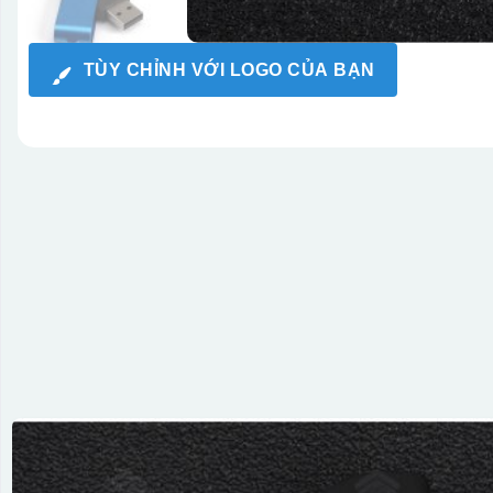
TÙY CHỈNH VỚI LOGO CỦA BẠN