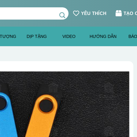
YÊU THÍCH
TẠO 
 TƯỢNG
DỊP TẶNG
VIDEO
HƯỚNG DẪN
BÁO