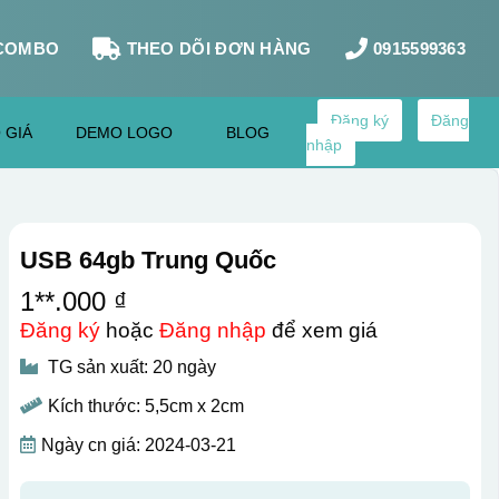
COMBO
THEO DÕI ĐƠN HÀNG
0915599363
Đăng ký
Đăng
 GIÁ
DEMO LOGO
BLOG
nhập
USB 64gb Trung Quốc
1**.000 ₫
Đăng ký
hoặc
Đăng nhập
để xem giá
TG sản xuất: 20 ngày
Kích thước: 5,5cm x 2cm
Ngày cn giá: 2024-03-21