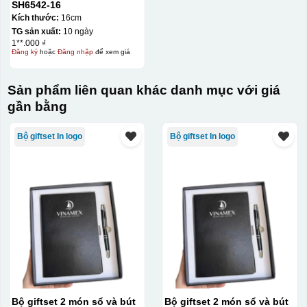
SH6542-16
Kích thước:
16cm
TG sản xuất:
10 ngày
1**.000 ₫
Đăng ký
hoặc
Đăng nhập
để xem giá
Sản phẩm liên quan khác danh mục với giá
gần bằng
Bộ giftset In logo
Bộ giftset In logo
Bộ giftset 2 món sổ và bút
Bộ giftset 2 món sổ và bút