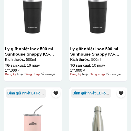
Ly giữ nhiệt inox 500 ml
Ly giữ nhiệt inox 500 ml
Sunhouse Snappy KS-
Sunhouse Snappy KS-
TU500S
TU500S
Kích thước:
500ml
Kích thước:
500ml
TG sản xuất:
10 ngày
TG sản xuất:
10 ngày
1**.000 ₫
1**.000 ₫
Đăng ký
hoặc
Đăng nhập
để xem giá
Đăng ký
hoặc
Đăng nhập
để xem giá
Bình giữ nhiệt La Fonte
Bình giữ nhiệt La Fonte