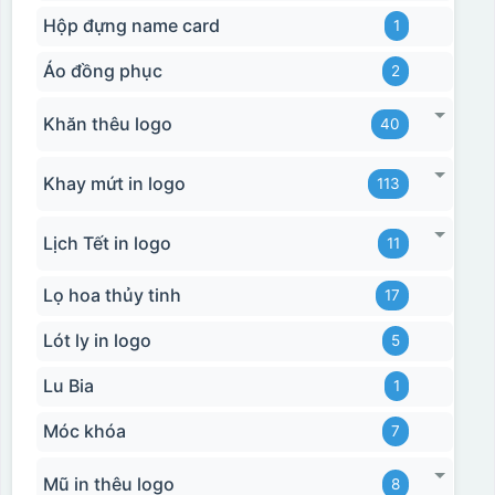
Hộp đựng name card
1
Áo đồng phục
2
Khăn thêu logo
40
Khay mứt in logo
113
Lịch Tết in logo
11
Lọ hoa thủy tinh
17
Lót ly in logo
5
Lu Bia
1
Móc khóa
7
Mũ in thêu logo
8