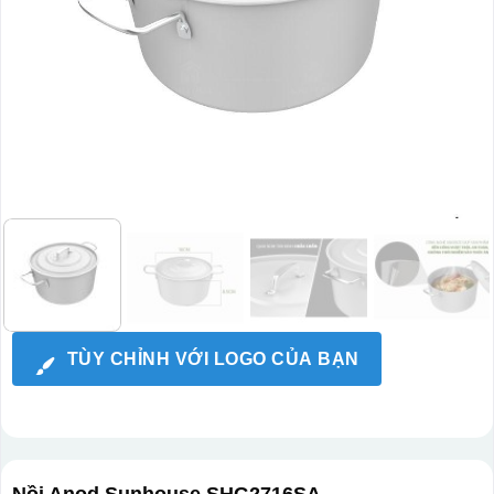
TÙY CHỈNH VỚI LOGO CỦA BẠN
Nồi Anod Sunhouse SHG2716SA