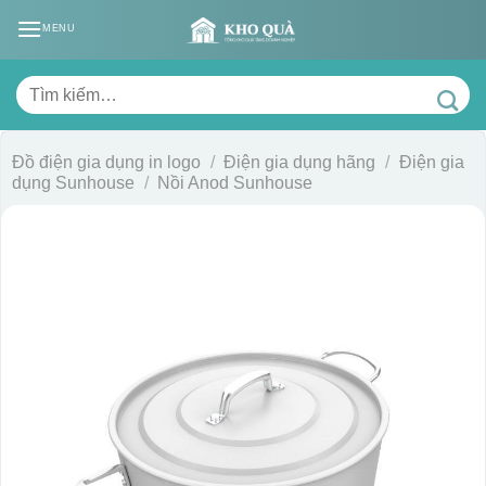
Skip
MENU
to
content
Tìm
kiếm:
Đồ điện gia dụng in logo
/
Điện gia dụng hãng
/
Điện gia
dụng Sunhouse
/
Nồi Anod Sunhouse