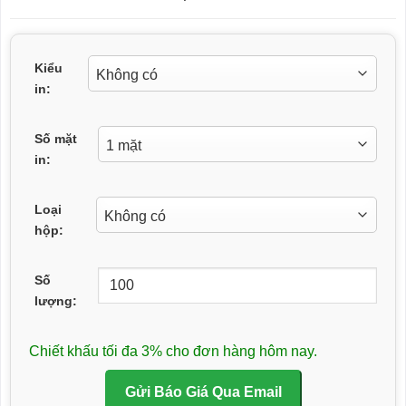
Kiểu
in:
Số mặt
in:
Loại
hộp:
Số
lượng:
Chiết khấu tối đa 3% cho đơn hàng hôm nay.
Gửi Báo Giá Qua Email