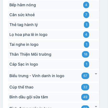
Bếp hâm nóng
4
Cân sức khoẻ
7
Thẻ tag hành lý
1
Lọ hoa pha lê in logo
4
Tai nghe in logo
1
Thân Thiện Môi trường
18
Cáp Sạc in logo
1
Biểu trưng - Vinh danh in logo
67
Cúp thể thao
32
Bình dầu gội sữa tắm
49