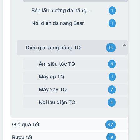
Bếp lẩu nướng đa năng Bear
1
Nồi điện đa năng Bear
1
Điện gia dụng hàng TQ
13
Ấm siêu tốc TQ
6
Máy ép TQ
1
Máy xay TQ
2
Nồi lẩu điện TQ
4
Giỏ quà Tết
42
Rượu tết
18