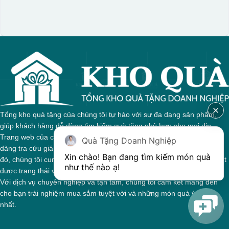
Tổng kho quà tặng của chúng tôi tự hào với sự đa dạng sản phẩm,
giúp khách hàng dễ dàng tìm kiếm quà tặng phù hợp cho mọi dịp.
Trang web của chúng tôi được thiết kế trực quan, cho phép bạn dễ
Quà Tặng Doanh Nghiệp
dàng tra cứu giá cả và thông tin chi tiết về từng sản phẩm. Bên cạnh
Xin chào! Bạn đang tìm kiếm món quà 
đó, chúng tôi cung cấp hệ thống theo dõi đơn hàng, giúp bạn nắm bắt
như thế nào ạ! 
được trạng thái và giai đoạn xử lý của đơn hàng một cách thuận tiện.
Với dịch vụ chuyên nghiệp và tận tâm, chúng tôi cam kết mang đến
cho bạn trải nghiệm mua sắm tuyệt vời và những món quà ý nghĩa
nhất.