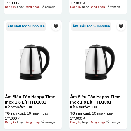
1**.000 ₫
1**.000 ₫
Đăng ký
hoặc
Đăng nhập
để xem giá
Đăng ký
hoặc
Đăng nhập
để xem giá
Kiểu in:
In lưới
Ấm siêu tốc Sunhouse
Ấm siêu tốc Sunhouse
In lưới (silk screen printing) trong ngành quà tặng là kỹ
thuật in ấn sử dụng một tấm lưới được phủ hóa chất cảm
quang, trong đó hình ảnh cần in được phơi sáng tạo
thành khuôn. Mực in được đẩy qua các lỗ nhỏ trên lưới
bằng một thanh gạt (squeegee) để in lên bề mặt sản
phẩm như ly, cốc, bút, móc khóa hay các vật phẩm quà
tặng khác. Kỹ thuật này cho phép in được nhiều màu sắc
khác nhau, độ bền cao, có thể in trên nhiều chất liệu và
phù hợp cho sản xuất số lượng lớn, tuy nhiên đòi hỏi
quy trình chuẩn bị kỹ lưỡng và chi phí setup ban đầu
Ấm Siêu Tốc Happy Time
Ấm Siêu Tốc Happy Time
Inox 1.8 Lít HTD1081
Inox 1.8 Lít HTD1081
tương đối cao.
Kích thước:
1.8l
Kích thước:
1.8l
TG sản xuất:
10 ngày ngày
TG sản xuất:
10 ngày ngày
1**.000 ₫
1**.000 ₫
Đăng ký
hoặc
Đăng nhập
để xem giá
Đăng ký
hoặc
Đăng nhập
để xem giá