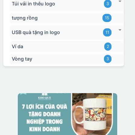
Túi vải in thêu logo
3
tượng rồng
15
USB quà tặng in logo
11
Ví da
2
Vòng tay
3