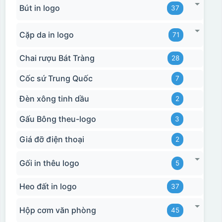
Bút in logo
37
Cặp da in logo
71
Chai rượu Bát Tràng
28
Cốc sứ Trung Quốc
7
Đèn xông tinh dầu
2
Gấu Bông theu-logo
3
Giá đỡ điện thoại
2
Gối in thêu logo
5
Heo đất in logo
37
Hộp cơm văn phòng
45