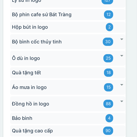
Bộ phin cafe sứ Bát Tràng
12
Hộp bút in logo
2
Bộ bình cốc thủy tinh
30
Ô dù in logo
25
Quà tặng tết
18
Áo mưa in logo
15
Đồng hồ in logo
88
Bảo bình
4
Quà tặng cao cấp
90