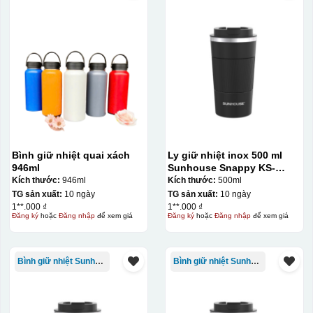
Bình giữ nhiệt quai xách
Ly giữ nhiệt inox 500 ml
946ml
Sunhouse Snappy KS-
TU500S
Kích thước:
946ml
Kích thước:
500ml
TG sản xuất:
10 ngày
TG sản xuất:
10 ngày
1**.000 ₫
1**.000 ₫
Đăng ký
hoặc
Đăng nhập
để xem giá
Đăng ký
hoặc
Đăng nhập
để xem giá
Bình giữ nhiệt Sunhouse
Bình giữ nhiệt Sunhouse