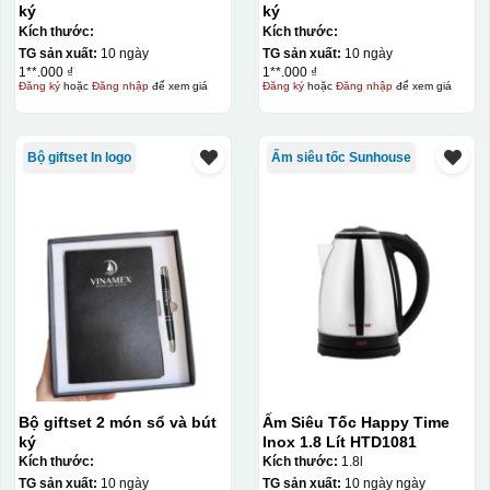
ký
ký
Kích thước:
Kích thước:
TG sản xuất:
10 ngày
TG sản xuất:
10 ngày
1**.000 ₫
1**.000 ₫
Đăng ký
hoặc
Đăng nhập
để xem giá
Đăng ký
hoặc
Đăng nhập
để xem giá
Bộ giftset In logo
Ấm siêu tốc Sunhouse
Bộ giftset 2 món sổ và bút
Ấm Siêu Tốc Happy Time
ký
Inox 1.8 Lít HTD1081
Kích thước:
Kích thước:
1.8l
TG sản xuất:
10 ngày
TG sản xuất:
10 ngày ngày