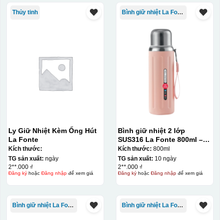
Thủy tinh
Bình giữ nhiệt La Fonte
Ly Giữ Nhiệt Kèm Ống Hút
Bình giữ nhiệt 2 lớp
La Fonte
SUS316 La Fonte 800ml –
012720
Kích thước:
Kích thước:
800ml
TG sản xuất:
ngày
TG sản xuất:
10 ngày
2**.000 ₫
2**.000 ₫
Đăng ký
hoặc
Đăng nhập
để xem giá
Đăng ký
hoặc
Đăng nhập
để xem giá
Bình giữ nhiệt La Fonte
Bình giữ nhiệt La Fonte