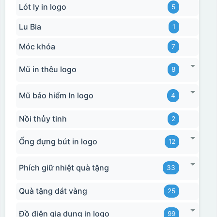
Lót ly in logo
5
Lu Bia
1
Móc khóa
7
Mũ in thêu logo
8
Mũ bảo hiểm In logo
4
Nồi thủy tinh
2
Ống đựng bút in logo
12
Phích giữ nhiệt quà tặng
33
Quà tặng dát vàng
25
Đồ điện gia dụng in logo
99