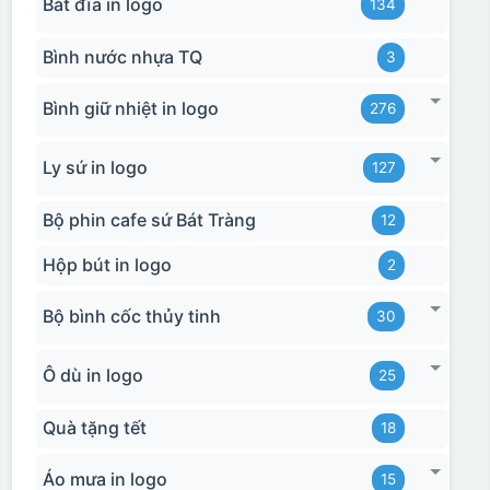
Bát đĩa in logo
134
Bình nước nhựa TQ
3
Bình giữ nhiệt in logo
276
Ly sứ in logo
127
Bộ phin cafe sứ Bát Tràng
12
Hộp bút in logo
2
Bộ bình cốc thủy tinh
30
Ô dù in logo
25
Quà tặng tết
18
Áo mưa in logo
15