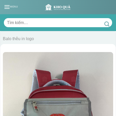
Skip
MENU
to
content
Tìm
kiếm:
Balo thêu in logo