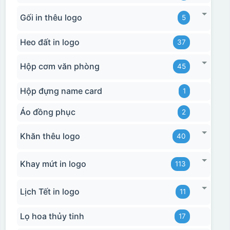
Gối in thêu logo
5
Heo đất in logo
37
Hộp cơm văn phòng
45
Hộp đựng name card
1
Áo đồng phục
2
Khăn thêu logo
40
Khay mứt in logo
113
Lịch Tết in logo
11
Lọ hoa thủy tinh
17