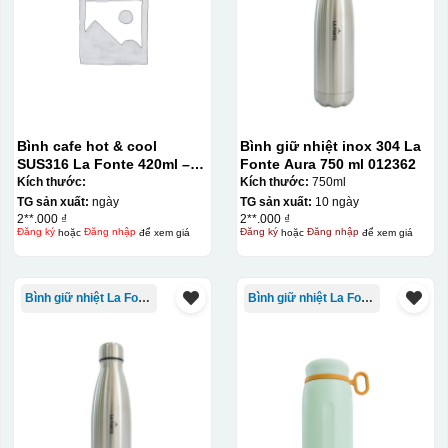
Bình cafe hot & cool
Bình giữ nhiệt inox 304 La
SUS316 La Fonte 420ml –
Fonte Aura 750 ml 012362
012775
Kích thước:
Kích thước:
750ml
TG sản xuất:
ngày
TG sản xuất:
10 ngày
2**.000 ₫
2**.000 ₫
Đăng ký
hoặc
Đăng nhập
để xem giá
Đăng ký
hoặc
Đăng nhập
để xem giá
Bình giữ nhiệt La Fonte
Bình giữ nhiệt La Fonte