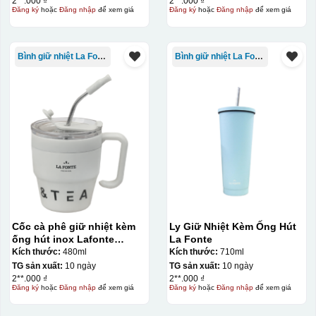
2**.000 ₫
2**.000 ₫
Đăng ký
hoặc
Đăng nhập
để xem giá
Đăng ký
hoặc
Đăng nhập
để xem giá
Bình giữ nhiệt La Fonte
Bình giữ nhiệt La Fonte
Cốc cà phê giữ nhiệt kèm
Ly Giữ Nhiệt Kèm Ống Hút
ống hút inox Lafonte
La Fonte
480ML – 012782
Kích thước:
480ml
Kích thước:
710ml
TG sản xuất:
10 ngày
TG sản xuất:
10 ngày
2**.000 ₫
2**.000 ₫
Đăng ký
hoặc
Đăng nhập
để xem giá
Đăng ký
hoặc
Đăng nhập
để xem giá