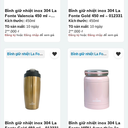
Bình giữ nhiệt inox 304 La
Bình giữ nhiệt inox 304 La
Fonte Valencia 450 ml –
Fonte Gold 450 ml – 012331
012355
Kích thước:
450ml
Kích thước:
450ml
TG sản xuất:
10 ngày
TG sản xuất:
10 ngày
2**.000 ₫
2**.000 ₫
Đăng ký
hoặc
Đăng nhập
để xem giá
Đăng ký
hoặc
Đăng nhập
để xem giá
Bình giữ nhiệt La Fonte
Bình giữ nhiệt La Fonte
Bình giữ nhiệt inox 304 La
Bình giữ nhiệt inox 304 La
Fonte Gold 450 ml – 012331
Fonte HIRU đựng thức ăn