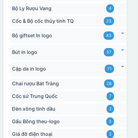
Bộ Ly Rượu Vang
4
Cốc & Bộ cốc thủy tinh TQ
23
Bộ giftset In logo
43
Bút in logo
37
Cặp da in logo
71
Chai rượu Bát Tràng
28
Cốc sứ Trung Quốc
7
Đèn xông tinh dầu
2
Gấu Bông theu-logo
3
Giá đỡ điện thoại
2