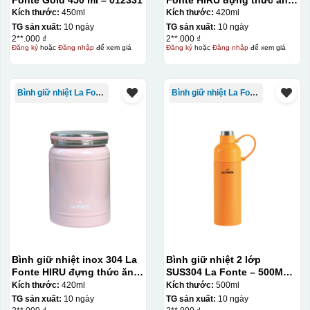
420 ml – 012348
Kích thước:
450ml
Kích thước:
420ml
TG sản xuất:
10 ngày
TG sản xuất:
10 ngày
2**.000 ₫
2**.000 ₫
Đăng ký
hoặc
Đăng nhập
để xem giá
Đăng ký
hoặc
Đăng nhập
để xem giá
Bình giữ nhiệt La Fonte
Bình giữ nhiệt La Fonte
Bình giữ nhiệt inox 304 La
Bình giữ nhiệt 2 lớp
Fonte HIRU đựng thức ăn
SUS304 La Fonte – 500ML –
420 ml – 012348
012737
Kích thước:
420ml
Kích thước:
500ml
TG sản xuất:
10 ngày
TG sản xuất:
10 ngày