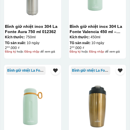
Bình giữ nhiệt inox 304 La
Bình giữ nhiệt inox 304 La
Fonte Aura 750 ml 012362
Fonte Valencia 450 ml –
012355
Kích thước:
750ml
Kích thước:
450ml
TG sản xuất:
10 ngày
TG sản xuất:
10 ngày
2**.000 ₫
2**.000 ₫
Đăng ký
hoặc
Đăng nhập
để xem giá
Đăng ký
hoặc
Đăng nhập
để xem giá
Bình giữ nhiệt La Fonte
Bình giữ nhiệt La Fonte