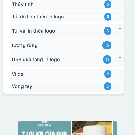
Thủy tinh
5
Túi du lịch thêu in logo
6
Túi vải in thêu logo
3
tượng rồng
15
USB quà tặng in logo
11
Ví da
2
Vòng tay
3