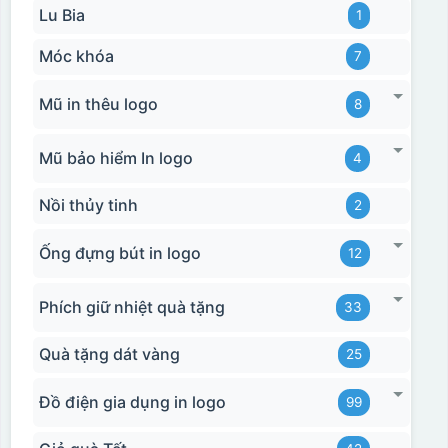
Lu Bia
1
Móc khóa
7
Mũ in thêu logo
8
Mũ bảo hiểm In logo
4
Nồi thủy tinh
2
Ống đựng bút in logo
12
Phích giữ nhiệt quà tặng
33
Quà tặng dát vàng
25
Đồ điện gia dụng in logo
99