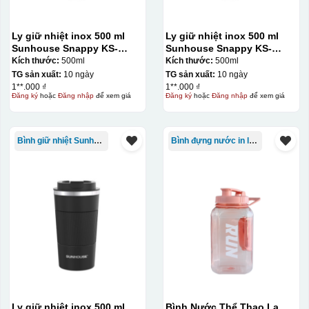
Ly giữ nhiệt inox 500 ml
Ly giữ nhiệt inox 500 ml
Sunhouse Snappy KS-
Sunhouse Snappy KS-
TU500S
TU500S
Kích thước:
500ml
Kích thước:
500ml
TG sản xuất:
10 ngày
TG sản xuất:
10 ngày
1**.000 ₫
1**.000 ₫
Đăng ký
hoặc
Đăng nhập
để xem giá
Đăng ký
hoặc
Đăng nhập
để xem giá
Bình giữ nhiệt Sunhouse
Bình đựng nước in logo
Ly giữ nhiệt inox 500 ml
Bình Nước Thể Thao La