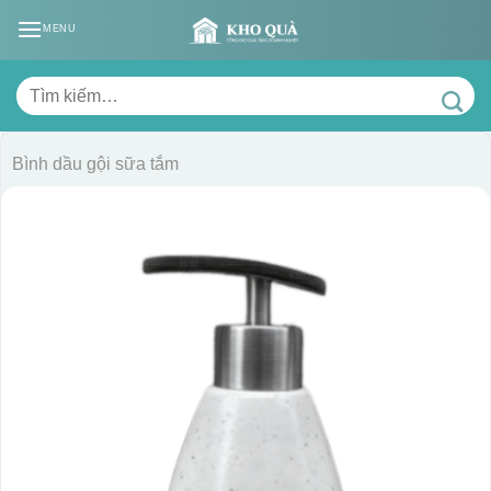
Skip
MENU
to
content
Tìm
kiếm:
Bình dầu gội sữa tắm