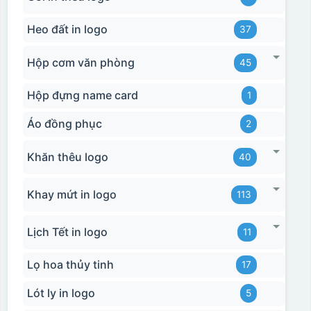
Heo đất in logo
37
Hộp cơm văn phòng
45
Hộp đựng name card
1
Áo đồng phục
2
Khăn thêu logo
40
Khay mứt in logo
113
Lịch Tết in logo
11
Lọ hoa thủy tinh
17
Lót ly in logo
5