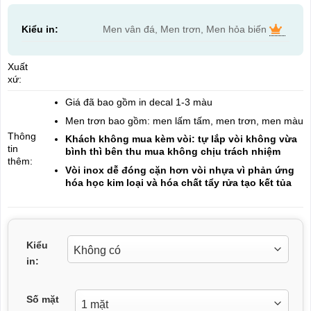
Kiểu in:
Men vân đá, Men trơn, Men hỏa biến
Xuất
xứ:
Giá đã bao gồm in decal 1-3 màu
Men trơn bao gồm: men lấm tấm, men trơn, men màu
Thông
Khách không mua kèm vòi: tự lắp vòi không vừa
tin
bình thì bên thu mua không chịu trách nhiệm
thêm:
Vòi inox dễ đóng cặn hơn vòi nhựa vì phản ứng
hóa học kim loại và hóa chất tẩy rửa tạo kết tủa
Kiểu
in:
Số mặt