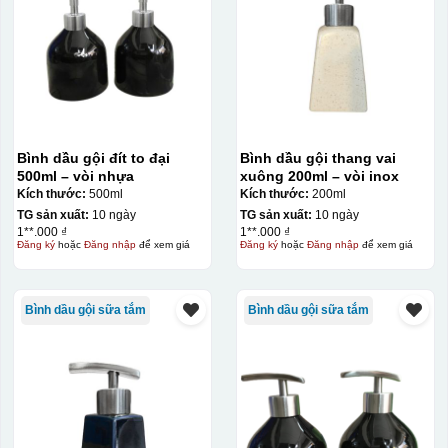
Bình dầu gội đít to đại
Bình dầu gội thang vai
500ml – vòi nhựa
xuông 200ml – vòi inox
Kích thước:
500ml
Kích thước:
200ml
TG sản xuất:
10 ngày
TG sản xuất:
10 ngày
1**.000 ₫
1**.000 ₫
Đăng ký
hoặc
Đăng nhập
để xem giá
Đăng ký
hoặc
Đăng nhập
để xem giá
Bình dầu gội sữa tắm
Bình dầu gội sữa tắm