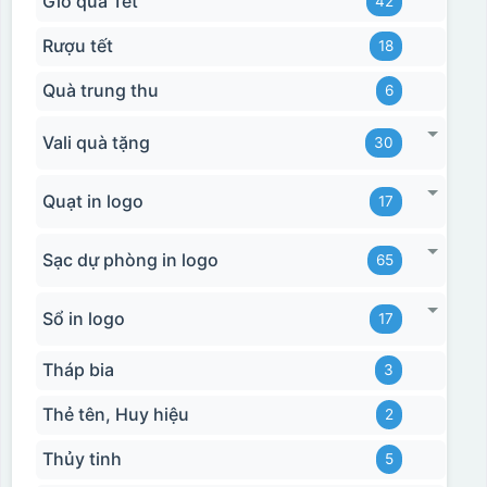
Giỏ quà Tết
42
Rượu tết
18
Quà trung thu
6
Vali quà tặng
30
Quạt in logo
17
Sạc dự phòng in logo
65
Sổ in logo
17
Tháp bia
3
Thẻ tên, Huy hiệu
2
Thủy tinh
5