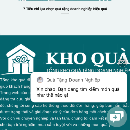
7 Tiêu chí lựa chọn quà tặng doanh nghiệp hiệu quả
Quà Tặng Doanh Nghiệp
Tổng kho quà tặng của chúng tôi tự hào với sự đa dạng sản phẩm,
giúp khách hàng dễ dàng tìm kiếm quà tặng phù hợp cho mọi dịp.
Xin chào! Bạn đang tìm kiếm món quà 
Trang web của chúng tôi được thiết kế trực quan, cho phép bạn dễ
như thế nào ạ! 
dàng tra cứu giá cả và thông tin chi tiết về từng sản phẩm. Bên cạnh
đó, chúng tôi cung cấp hệ thống theo dõi đơn hàng, giúp bạn nắm bắt
được trạng thái và giai đoạn xử lý của đơn hàng một cách thuận tiện.
Với dịch vụ chuyên nghiệp và tận tâm, chúng tôi cam kết mang đến
cho bạn trải nghiệm mua sắm tuyệt vời và những món quà ý nghĩa