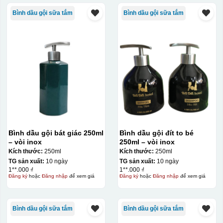
Bình dầu gội sữa tắm
Bình dầu gội sữa tắm
Kiểu in:
Bình dầu gội bát giác 250ml
Bình dầu gội đít to bé
– vòi inox
250ml – vòi inox
Men vân đá
Kích thước:
250ml
Kích thước:
250ml
Men trơn
TG sản xuất:
10 ngày
TG sản xuất:
10 ngày
1**.000 ₫
1**.000 ₫
Đăng ký
hoặc
Đăng nhập
để xem giá
Đăng ký
hoặc
Đăng nhập
để xem giá
Men hỏa biến
Bình dầu gội sữa tắm
Bình dầu gội sữa tắm