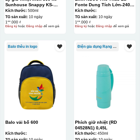
Sunhouse Snappy KS-
Fonte Dung Tích Lớn-2400
TU500S
ML014892-BLU
Kích thước:
500ml
Kích thước:
TG sản xuất:
10 ngày
TG sản xuất:
10 ngày
1**.000 ₫
1**.000 ₫
Đăng ký
hoặc
Đăng nhập
để xem giá
Đăng ký
hoặc
Đăng nhập
để xem giá
Balo thêu in logo
Điện gia dụng Rạng Đông
Balo vải bố 600
Phích giữ nhiệt (RD
04528N1) 0,45L
Kích thước:
Kích thước:
450ml
TG sản xuất:
10 ngày
TG sản xuất:
10 ngày