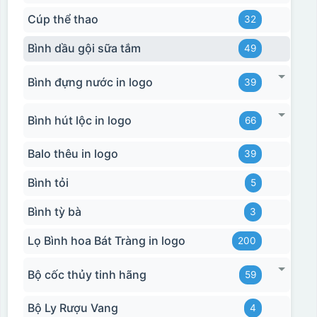
Cúp thể thao
32
Bình dầu gội sữa tắm
49
Bình đựng nước in logo
39
Bình hút lộc in logo
66
Balo thêu in logo
39
Bình tỏi
5
Bình tỳ bà
3
Lọ Bình hoa Bát Tràng in logo
200
Bộ cốc thủy tinh hãng
59
Bộ Ly Rượu Vang
4