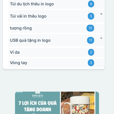
Túi du lịch thêu in logo
6
Túi vải in thêu logo
3
tượng rồng
15
USB quà tặng in logo
11
Ví da
2
Vòng tay
3