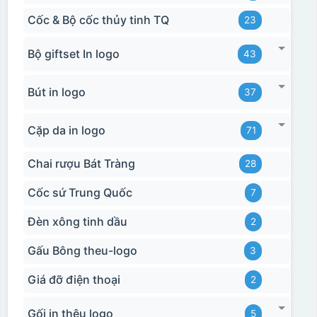
Cốc & Bộ cốc thủy tinh TQ
23
Bộ giftset In logo
43
Bút in logo
37
Cặp da in logo
71
Chai rượu Bát Tràng
28
Cốc sứ Trung Quốc
7
Đèn xông tinh dầu
2
Gấu Bông theu-logo
3
Giá đỡ điện thoại
2
Gối in thêu logo
5