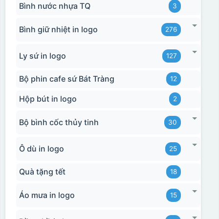
Bình nước nhựa TQ
3
Bình giữ nhiệt in logo
276
Ly sứ in logo
127
Bộ phin cafe sứ Bát Tràng
12
Hộp bút in logo
2
Bộ bình cốc thủy tinh
30
Ô dù in logo
25
Quà tặng tết
18
Áo mưa in logo
15