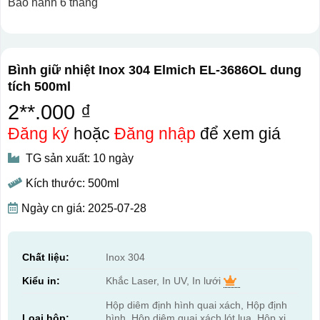
Bảo hành 6 tháng
Bình giữ nhiệt Inox 304 Elmich EL-3686OL dung
tích 500ml
2**.000 ₫
Đăng ký
hoặc
Đăng nhập
để xem giá
TG sản xuất: 10 ngày
Kích thước: 500ml
Ngày cn giá: 2025-07-28
Chất liệu:
Inox 304
Kiểu in:
Khắc Laser, In UV, In lưới
Hộp diêm định hình quai xách, Hộp định
Loại hộp:
hình, Hộp diêm quai xách lót lụa, Hộp xi