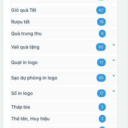
Giỏ quà Tết
42
Rượu tết
18
Quà trung thu
6
Vali quà tặng
30
Hộp xi bình hoa
Quạt in logo
17
Sạc dự phòng in logo
65
Sổ in logo
17
Tháp bia
3
Thẻ tên, Huy hiệu
2