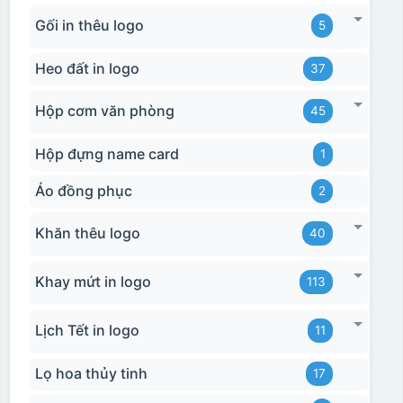
Gối in thêu logo
5
Heo đất in logo
37
Hộp cơm văn phòng
45
Hộp đựng name card
1
Áo đồng phục
2
Khăn thêu logo
40
Khay mứt in logo
113
Lịch Tết in logo
11
Lọ hoa thủy tinh
17