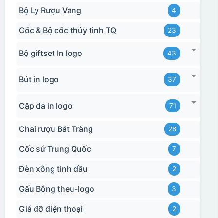
Bộ Ly Rượu Vang
4
Cốc & Bộ cốc thủy tinh TQ
23
Bộ giftset In logo
43
Bút in logo
37
Cặp da in logo
71
Chai rượu Bát Tràng
28
Cốc sứ Trung Quốc
7
Đèn xông tinh dầu
2
Gấu Bông theu-logo
3
Giá đỡ điện thoại
2