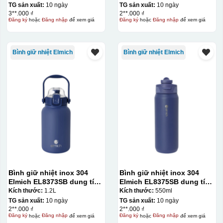
TG sản xuất:
10 ngày
TG sản xuất:
10 ngày
3**.000 ₫
2**.000 ₫
Đăng ký
hoặc
Đăng nhập
để xem giá
Đăng ký
hoặc
Đăng nhập
để xem giá
Bình giữ nhiệt Elmich
Bình giữ nhiệt Elmich
Bình giữ nhiệt inox 304
Bình giữ nhiệt inox 304
Elmich EL8373SB dung tích
Elmich EL8375SB dung tích
1.2L
550ml
Kích thước:
1.2L
Kích thước:
550ml
TG sản xuất:
10 ngày
TG sản xuất:
10 ngày
2**.000 ₫
2**.000 ₫
Đăng ký
hoặc
Đăng nhập
để xem giá
Đăng ký
hoặc
Đăng nhập
để xem giá