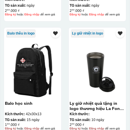
TG sản xuất:
ngày
TG sản xuất:
ngày
Hộp xi lót lụa
2**.000 ₫
2**.000 ₫
Hộp xi ấm chén
Đăng ký
hoặc
Đăng nhập
để xem giá
Đăng ký
hoặc
Đăng nhập
để xem giá
Balo thêu in logo
Ly giữ nhiệt in logo
Balo học sinh
Ly giữ nhiệt quà tặng in
logo thương hiệu La Fonte
500ml KQ-LGN16
Kích thước:
42x30x13
Kích thước:
TG sản xuất:
15 ngày
TG sản xuất:
10 ngày
1**.000 ₫
2**.000 ₫
Đăng ký
hoặc
Đăng nhập
để xem giá
Đăng ký
hoặc
Đăng nhập
để xem giá