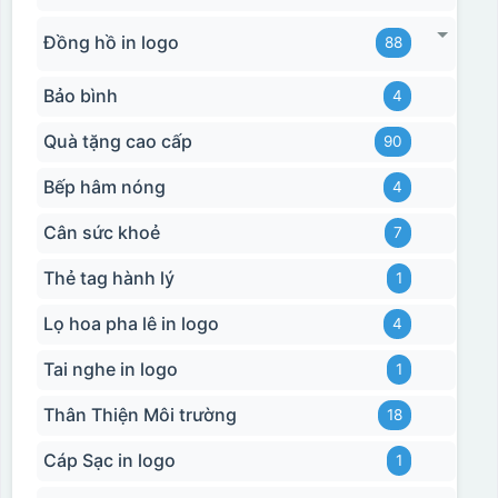
Đồng hồ in logo
88
Bảo bình
4
Quà tặng cao cấp
90
Bếp hâm nóng
4
Cân sức khoẻ
7
Thẻ tag hành lý
1
Lọ hoa pha lê in logo
4
Hộp xi biểu trưng
Tai nghe in logo
1
Thân Thiện Môi trường
18
Cáp Sạc in logo
1