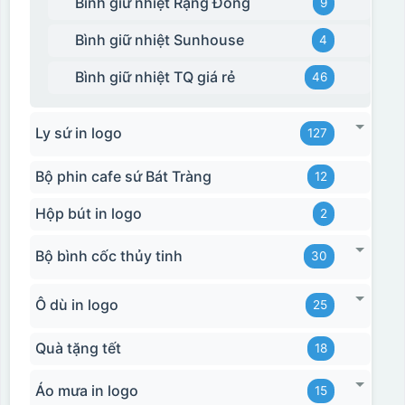
Bình giữ nhiệt Rạng Đông
9
Bình giữ nhiệt Sunhouse
4
Bình giữ nhiệt TQ giá rẻ
46
Ly sứ in logo
127
Bộ phin cafe sứ Bát Tràng
12
Hộp bút in logo
2
Bộ bình cốc thủy tinh
30
Hộp xi 2 cốc
Ô dù in logo
25
Quà tặng tết
18
Áo mưa in logo
15