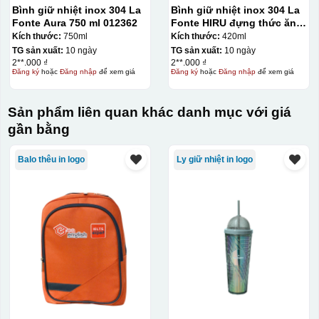
Bình giữ nhiệt inox 304 La
Bình giữ nhiệt inox 304 La
Fonte Aura 750 ml 012362
Fonte HIRU đựng thức ăn
420 ml – 012348
Kích thước:
750ml
Kích thước:
420ml
TG sản xuất:
10 ngày
TG sản xuất:
10 ngày
2**.000 ₫
2**.000 ₫
Đăng ký
hoặc
Đăng nhập
để xem giá
Đăng ký
hoặc
Đăng nhập
để xem giá
Sản phẩm liên quan khác danh mục với giá
gần bằng
Hộp định hình
Balo thêu in logo
Ly giữ nhiệt in logo