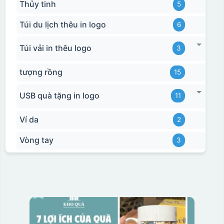
Thủy tinh
5
Túi du lịch thêu in logo
6
Túi vải in thêu logo
3
tượng rồng
15
USB quà tặng in logo
11
Ví da
2
Vòng tay
3