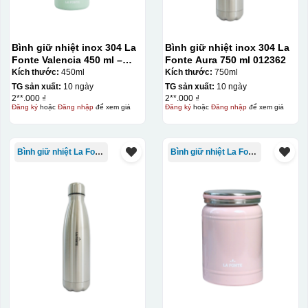
tặng khác. Kỹ thuật này cho phép in được nhiều màu sắc
khác nhau, độ bền cao, có thể in trên nhiều chất liệu và
phù hợp cho sản xuất số lượng lớn, tuy nhiên đòi hỏi
Bình giữ nhiệt inox 304 La
Bình giữ nhiệt inox 304 La
quy trình chuẩn bị kỹ lưỡng và chi phí setup ban đầu
Fonte Valencia 450 ml –
Fonte Aura 750 ml 012362
tương đối cao.
012355
Kích thước:
450ml
Kích thước:
750ml
TG sản xuất:
10 ngày
TG sản xuất:
10 ngày
2**.000 ₫
2**.000 ₫
Kiểu hộp:
Đăng ký
hoặc
Đăng nhập
để xem giá
Đăng ký
hoặc
Đăng nhập
để xem giá
Hộp diêm định hình quai xách
Bình giữ nhiệt La Fonte
Bình giữ nhiệt La Fonte