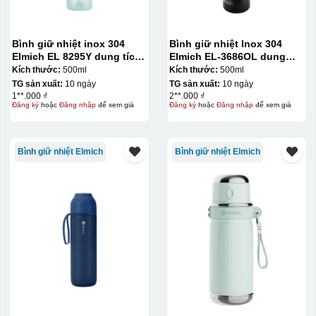
Bình giữ nhiệt inox 304
Bình giữ nhiệt Inox 304
Elmich EL 8295Y dung tích
Elmich EL-3686OL dung
500ml
tích 500ml
Kích thước:
500ml
Kích thước:
500ml
TG sản xuất:
10 ngày
TG sản xuất:
10 ngày
1**.000 ₫
2**.000 ₫
Đăng ký
hoặc
Đăng nhập
để xem giá
Đăng ký
hoặc
Đăng nhập
để xem giá
Bình giữ nhiệt Elmich
Bình giữ nhiệt Elmich