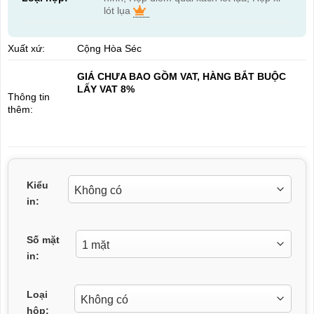
lót lụa
Xuất xứ:
Cộng Hòa Séc
GIÁ CHƯA BAO GỒM VAT, HÀNG BẮT BUỘC
LẤY VAT 8%
Thông tin
thêm:
Kiểu
in:
Số mặt
in:
Loại
hộp: