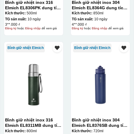
Bình giữ nhiệt inox 316
Bình giữ nhiệt inox 304
Elmich EL8306PK dung tích
Elmich EL8364G dung tích
500ml
850ml
Kích thước:
500ml
Kích thước:
850ml
TG sản xuất:
10 ngày
TG sản xuất:
10 ngày
3**.000 ₫
4**.000 ₫
Đăng ký
hoặc
Đăng nhập
để xem giá
Đăng ký
hoặc
Đăng nhập
để xem giá
Bình giữ nhiệt Elmich
Bình giữ nhiệt Elmich
Bình giữ nhiệt inox 316
Bình giữ nhiệt inox 304
Elmich EL8311MB dung tích
Elmich EL8376SB dung tích
800ml
720ml
Kích thước:
800ml
Kích thước:
720ml