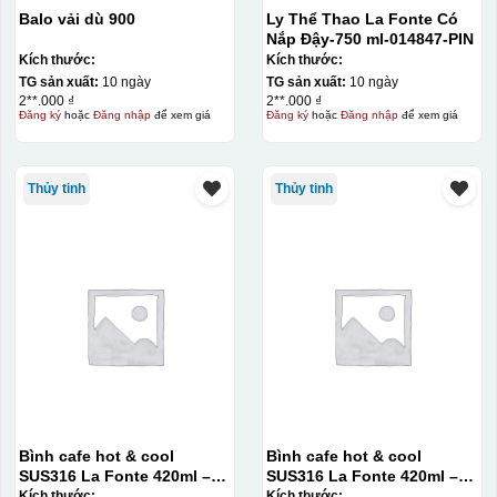
Balo vải dù 900
Ly Thể Thao La Fonte Có
Nắp Đậy-750 ml-014847-PIN
Kích thước:
Kích thước:
Hộp diêm quai xách lót lụa
TG sản xuất:
10 ngày
TG sản xuất:
10 ngày
2**.000 ₫
2**.000 ₫
Đăng ký
hoặc
Đăng nhập
để xem giá
Đăng ký
hoặc
Đăng nhập
để xem giá
Thủy tinh
Thủy tinh
Bình cafe hot & cool
Bình cafe hot & cool
đây là kiểu hộp quay xách lót lụa chỉ khác là thêm quai
SUS316 La Fonte 420ml –
SUS316 La Fonte 420ml –
thêm tiền
012775
012775
Kích thước:
Kích thước: