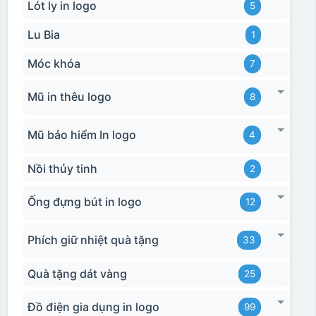
Lót ly in logo
5
Lu Bia
1
Móc khóa
7
Mũ in thêu logo
8
Hộp xi bình giữ nhiệt
Mũ bảo hiểm In logo
4
Nồi thủy tinh
2
Ống đựng bút in logo
12
Phích giữ nhiệt quà tặng
33
Quà tặng dát vàng
25
Đồ điện gia dụng in logo
99