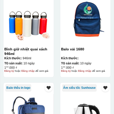
Bình giữ nhiệt quai xách
Balo vải 1680
946ml
Kích thước:
946ml
Kích thước:
TG sản xuất:
10 ngày
TG sản xuất:
10 ngày
Hộp xi ly sứ
1**.000 ₫
1**.000 ₫
Đăng ký
hoặc
Đăng nhập
để xem giá
Đăng ký
hoặc
Đăng nhập
để xem giá
Balo thêu in logo
Ấm siêu tốc Sunhouse