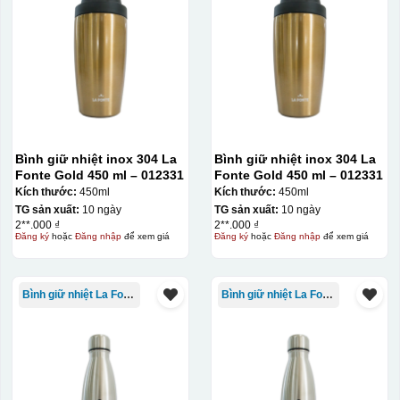
Bình giữ nhiệt inox 304 La
Bình giữ nhiệt inox 304 La
Fonte Gold 450 ml – 012331
Fonte Gold 450 ml – 012331
Kích thước:
450ml
Kích thước:
450ml
TG sản xuất:
10 ngày
TG sản xuất:
10 ngày
2**.000 ₫
2**.000 ₫
Đăng ký
hoặc
Đăng nhập
để xem giá
Đăng ký
hoặc
Đăng nhập
để xem giá
Kiểu in:
Khắc Laser
Khắc Laser
là một phương pháp chế tác sử dụng công
Bình giữ nhiệt La Fonte
Bình giữ nhiệt La Fonte
nghệ laser để tạo ra các hình ảnh, chữ viết, hoặc mẫu
với độ chính xác cao trên các chất liệu khác nhau. Việc
sử dụng Khắc Laser trên các sản phẩm quà tặng doanh
nghiệp có thể tạo ra các món quà độc đáo và cá nhân