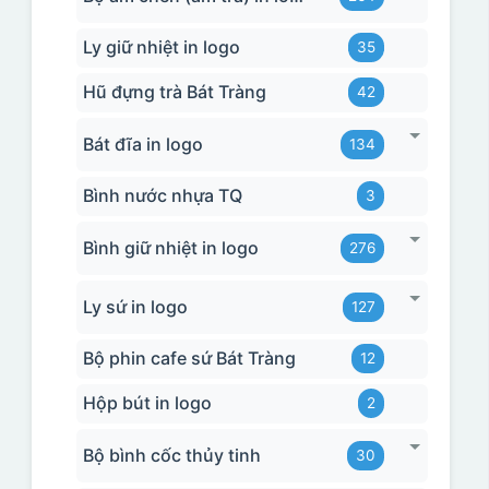
Ly giữ nhiệt in logo
35
Hũ đựng trà Bát Tràng
42
Bát đĩa in logo
134
Bình nước nhựa TQ
3
Bình giữ nhiệt in logo
276
Ly sứ in logo
127
Bộ phin cafe sứ Bát Tràng
12
Hộp bút in logo
2
Bộ bình cốc thủy tinh
30