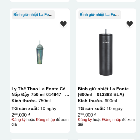
Bình giữ nhiệt La Fonte
Bình giữ nhiệt La Fonte
Ly Thể Thao La Fonte Có
Bình giữ nhiệt La Fonte
Nắp Đậy-750 ml-014847 –
(600ml – 013383-BLA)
GRA
Kích thước:
750ml
Kích thước:
600ml
TG sản xuất:
10 ngày
TG sản xuất:
10 ngày
2**.000 ₫
2**.000 ₫
Đăng ký
hoặc
Đăng nhập
để xem
Đăng ký
hoặc
Đăng nhập
để xem
giá
giá