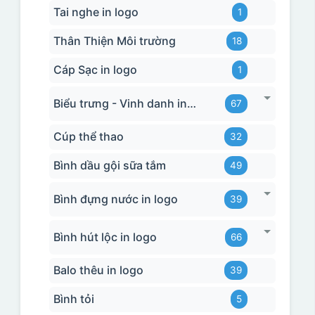
Tai nghe in logo
1
Thân Thiện Môi trường
18
Cáp Sạc in logo
1
Biểu trưng - Vinh danh in logo
67
Cúp thể thao
32
Bình dầu gội sữa tắm
49
Bình đựng nước in logo
39
Bình hút lộc in logo
66
Balo thêu in logo
39
Bình tỏi
5