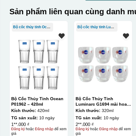
Sản phẩm liên quan cùng danh mụ
Bộ cốc thủy tinh Ocean
Bộ cốc thủy tinh Luminarc
Bộ Cốc Thủy Tinh Ocean
Bộ Cốc Thủy Tinh
P01962 – 420ml
Luminarc G1694 mài hoa
đỏ – 320ml
Kích thước:
420ml
Kích thước:
320ml
TG sản xuất:
10 ngày
TG sản xuất:
10 ngày
1**.000 ₫
2**.000 ₫
Đăng ký
hoặc
Đăng nhập
để xem
Đăng ký
hoặc
Đăng nhập
để xem
giá
giá