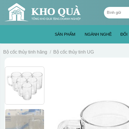
Skip
Tìm
to
kiếm:
content
SẢN PHẨM
NGÀNH NGHỀ
ĐỐI
Bộ cốc thủy tinh hãng
/
Bộ cốc thủy tinh UG