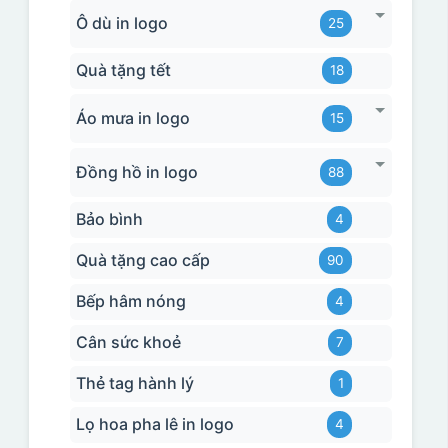
Ô dù in logo
25
Quà tặng tết
18
Áo mưa in logo
15
Đồng hồ in logo
88
Bảo bình
4
Quà tặng cao cấp
90
Bếp hâm nóng
4
Cân sức khoẻ
7
Thẻ tag hành lý
1
Lọ hoa pha lê in logo
4