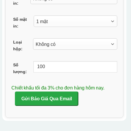
in:
Số mặt
in:
Loại
hộp:
Số
lượng:
Chiết khấu tối đa 3% cho đơn hàng hôm nay.
Gửi Báo Giá Qua Email