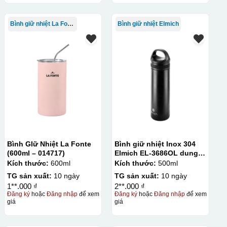
Bình giữ nhiệt La Fonte
Bình giữ nhiệt Elmich
Bình GIữ Nhiệt La Fonte
Bình giữ nhiệt Inox 304
(600ml – 014717)
Elmich EL-3686OL dung
tích 500ml
Kích thước:
600ml
Kích thước:
500ml
TG sản xuất:
10 ngày
TG sản xuất:
10 ngày
1**.000 ₫
2**.000 ₫
Đăng ký
hoặc
Đăng nhập
để xem
Đăng ký
hoặc
Đăng nhập
để xem
giá
giá