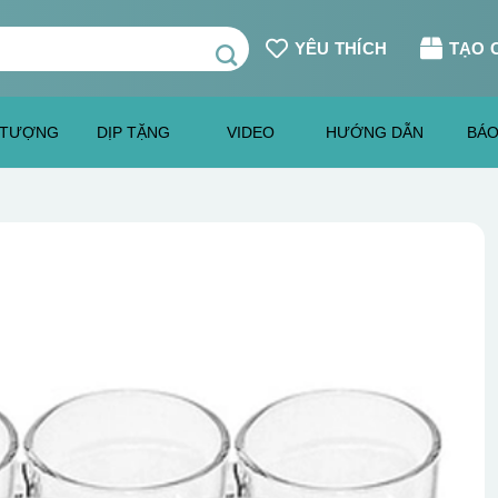
YÊU THÍCH
TẠO 
 TƯỢNG
DỊP TẶNG
VIDEO
HƯỚNG DẪN
BÁO