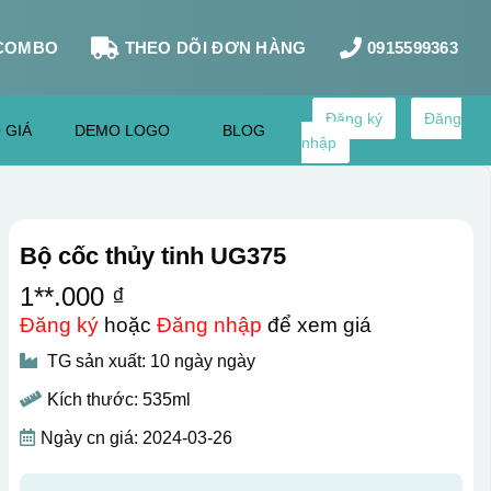
COMBO
THEO DÕI ĐƠN HÀNG
0915599363
Đăng ký
Đăng
 GIÁ
DEMO LOGO
BLOG
nhập
Bộ cốc thủy tinh UG375
1**.000 ₫
Đăng ký
hoặc
Đăng nhập
để xem giá
TG sản xuất: 10 ngày ngày
Kích thước: 535ml
Ngày cn giá: 2024-03-26