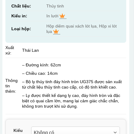
Chất liệu:
Thủy tinh
Kiểu in:
In lưới
Hộp diêm quai xách lót lụa, Hộp xi lót
Loại hộp:
lụa
Xuất
Thái Lan
xứ:
– Đường kính: 62cm
– Chiều cao: 14cm
Thông
– Bộ ly thủy tinh đáy hình tròn UG375 được sản xuất
tin
từ chất liệu thủy tinh cao cấp, có độ tinh khiết cao.
thêm:
– Ly được thiết kế dạng ly cao, đáy hình tròn và đặc
biệt có quai cầm lớn, mang lại cảm giác chắc chắn,
không trơn trượt khi sử dụng.
Kiểu