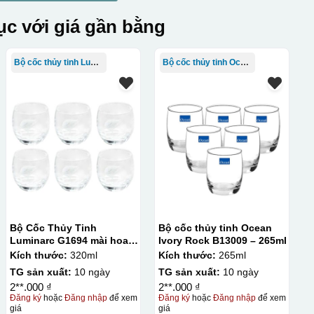
c với giá gần bằng
Bộ cốc thủy tinh Luminarc
Bộ cốc thủy tinh Ocean
Bộ Cốc Thủy Tinh
Bộ cốc thủy tinh Ocean
Luminarc G1694 mài hoa
Ivory Rock B13009 – 265ml
trắng – 320ml
Kích thước:
320ml
Kích thước:
265ml
TG sản xuất:
10 ngày
TG sản xuất:
10 ngày
2**.000 ₫
2**.000 ₫
Đăng ký
hoặc
Đăng nhập
để xem
Đăng ký
hoặc
Đăng nhập
để xem
giá
giá