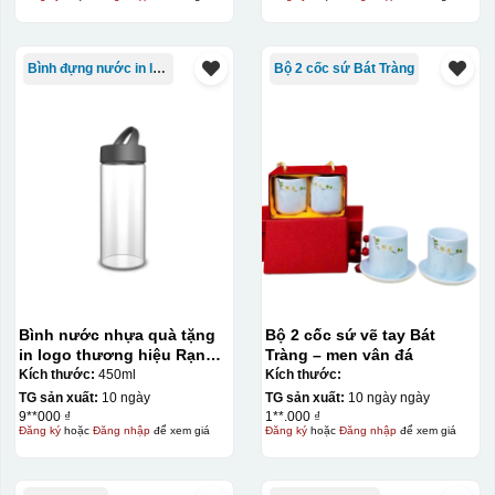
Bình đựng nước in logo
Bộ 2 cốc sứ Bát Tràng
Bình nước nhựa quà tặng
Bộ 2 cốc sứ vẽ tay Bát
in logo thương hiệu Rạng
Tràng – men vân đá
Đông 450ml KQ-BNN01
Kích thước:
450ml
Kích thước:
TG sản xuất:
10 ngày
TG sản xuất:
10 ngày ngày
9**000 ₫
1**.000 ₫
Đăng ký
hoặc
Đăng nhập
để xem giá
Đăng ký
hoặc
Đăng nhập
để xem giá