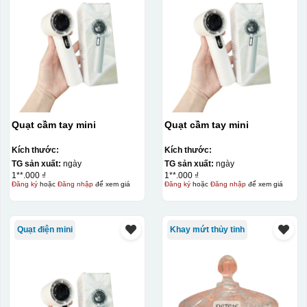
Quạt cầm tay mini
Quạt cầm tay mini
Kích thước:
Kích thước:
TG sản xuất:
ngày
TG sản xuất:
ngày
1**.000 ₫
1**.000 ₫
Hộp xi ly sứ
Đăng ký
hoặc
Đăng nhập
để xem giá
Đăng ký
hoặc
Đăng nhập
để xem giá
Quạt điện mini
Khay mứt thủy tinh