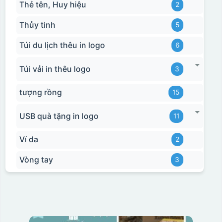
Thẻ tên, Huy hiệu
2
Thủy tinh
5
Túi du lịch thêu in logo
6
Túi vải in thêu logo
3
tượng rồng
15
USB quà tặng in logo
11
Ví da
2
Vòng tay
3