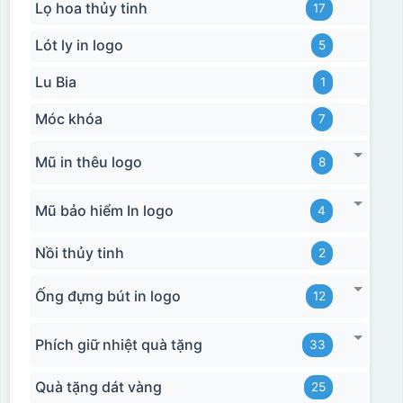
Lọ hoa thủy tinh
17
Lót ly in logo
5
Lu Bia
1
Móc khóa
7
Mũ in thêu logo
8
Hộp xi bình giữ nhiệt
Mũ bảo hiểm In logo
4
Nồi thủy tinh
2
Ống đựng bút in logo
12
Phích giữ nhiệt quà tặng
33
Quà tặng dát vàng
25