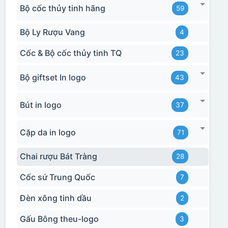
Bộ cốc thủy tinh hãng
59
Bộ Ly Rượu Vang
4
Cốc & Bộ cốc thủy tinh TQ
23
Bộ giftset In logo
43
Bút in logo
37
Cặp da in logo
71
Chai rượu Bát Tràng
28
Cốc sứ Trung Quốc
7
Đèn xông tinh dầu
2
Gấu Bông theu-logo
3