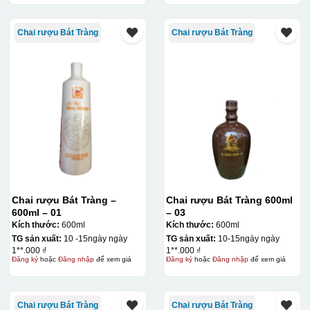
Hộp xi lót lụa
Chai rượu Bát Tràng
Chai rượu Bát Tràng
Hộp xi ấm chén
Chai rượu Bát Tràng –
Chai rượu Bát Tràng 600ml
600ml – 01
– 03
Kích thước:
600ml
Kích thước:
600ml
TG sản xuất:
10 -15ngày ngày
TG sản xuất:
10-15ngày ngày
1**.000 ₫
1**.000 ₫
Đăng ký
hoặc
Đăng nhập
để xem giá
Đăng ký
hoặc
Đăng nhập
để xem giá
Chai rượu Bát Tràng
Chai rượu Bát Tràng