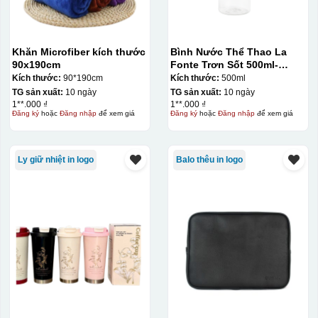
Khăn Microfiber kích thước
Bình Nước Thể Thao La
90x190cm
Fonte Trơn Sốt 500ml-
010009
Kích thước:
90*190cm
Kích thước:
500ml
TG sản xuất:
10 ngày
TG sản xuất:
10 ngày
1**.000 ₫
1**.000 ₫
Đăng ký
hoặc
Đăng nhập
để xem giá
Đăng ký
hoặc
Đăng nhập
để xem giá
Ly giữ nhiệt in logo
Balo thêu in logo