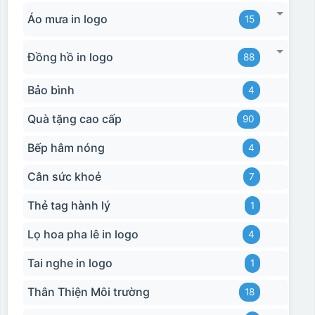
Áo mưa in logo
15
Đồng hồ in logo
88
Bảo bình
4
Quà tặng cao cấp
90
Bếp hâm nóng
4
Cân sức khoẻ
7
Thẻ tag hành lý
1
Hộp xi biểu trưng
Lọ hoa pha lê in logo
4
Tai nghe in logo
1
Thân Thiện Môi trường
18