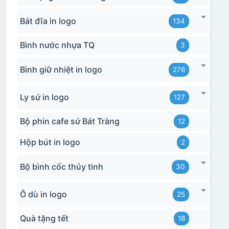
Bát đĩa in logo
134
Bình nước nhựa TQ
3
Bình giữ nhiệt in logo
276
Ly sứ in logo
127
Bộ phin cafe sứ Bát Tràng
12
Hộp bút in logo
2
Bộ bình cốc thủy tinh
Hộp xi 2 cốc
30
Ô dù in logo
25
Quà tặng tết
18