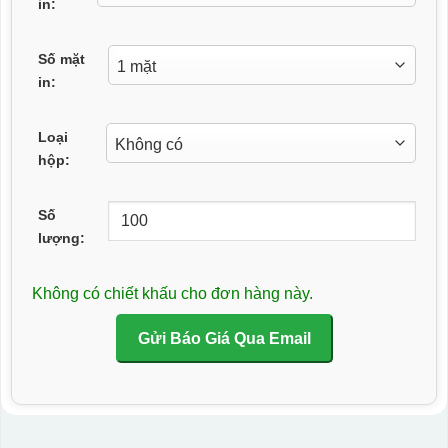
in:
Số mặt
in:
Loại
hộp:
Số
lượng:
Không có chiết khấu cho đơn hàng này.
Gửi Báo Giá Qua Email