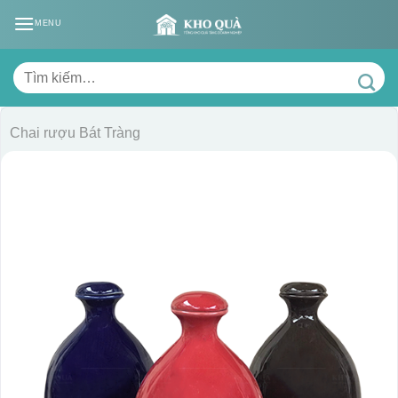
Skip
MENU
to
content
Tìm
kiếm:
Chai rượu Bát Tràng