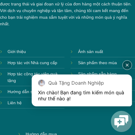
được trạng thái và giai đoạn xử lý của đơn hàng một cách thuận tiện.
Với dịch vụ chuyên nghiệp và tận tâm, chúng tôi cam kết mang đến
cho bạn trải nghiệm mua sắm tuyệt vời và những món quà ý nghĩa
nhất.
Giới thiệu
Ảnh sản xuất
Hợp tác với Nhà cung cấp
Sản phẩm theo mùa
Hợp tác cộng tác viên quà
Sản phẩm sẵn hàng
tặng
Quà Tặng Doanh Nghiệp
Sản phẩm mới
Hướng dẫn sử dụng
Xin chào! Bạn đang tìm kiếm món quà 
Sản phẩm môi trường
như thế nào ạ! 
Liên hệ
Hướng dẫn mua