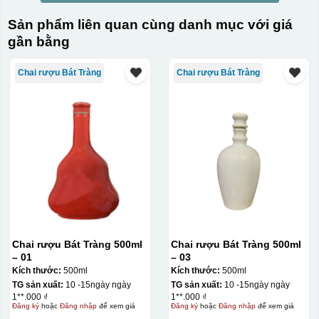
Sản phẩm liên quan cùng danh mục với giá
gần bằng
Chai rượu Bát Tràng
Chai rượu Bát Tràng
Kiểu in:
Chai rượu Bát Tràng 500ml
Chai rượu Bát Tràng 500ml
– 01
– 03
In logo 2 mặt
Kích thước:
500ml
Kích thước:
500ml
In logo 1 mặt
TG sản xuất:
10 -15ngày ngày
TG sản xuất:
10 -15ngày ngày
1**.000 ₫
1**.000 ₫
Đăng ký
hoặc
Đăng nhập
để xem giá
Đăng ký
hoặc
Đăng nhập
để xem giá
Kiểu hộp: