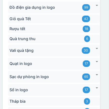
Đồ điện gia dụng in logo
99
Giỏ quà Tết
42
Rượu tết
18
Quà trung thu
6
Hộp xi bình hoa
Vali quà tặng
30
Quạt in logo
17
Sạc dự phòng in logo
65
Sổ in logo
17
Tháp bia
3