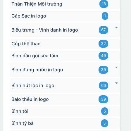
Thân Thiện Môi trường
18
Hộp xi 2 cốc
Cáp Sạc in logo
1
Biểu trưng - Vinh danh in logo
67
Cúp thể thao
32
Bình dầu gội sữa tắm
49
Bình đựng nước in logo
39
Bình hút lộc in logo
66
Balo thêu in logo
39
Bình tỏi
5
Bình tỳ bà
3