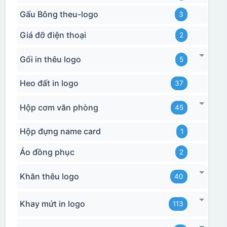
Gấu Bông theu-logo
3
Giá đỡ điện thoại
2
Gối in thêu logo
5
Heo đất in logo
37
Hộp cơm văn phòng
45
Hộp đựng name card
1
Áo đồng phục
2
Khăn thêu logo
40
Khay mứt in logo
113