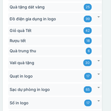
Quà tặng dát vàng
25
Đồ điện gia dụng in logo
99
Giỏ quà Tết
42
Rượu tết
18
Quà trung thu
6
Vali quà tặng
30
Quạt in logo
17
Hộp xi bình giữ nhiệt
Sạc dự phòng in logo
65
Sổ in logo
17