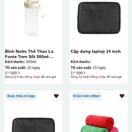
Bình Nước Thể Thao La
Cặp đựng laptop 14 inch
Fonte Trơn Sốt 500ml-
010009
Kích thước:
500ml
Kích thước:
TG sản xuất:
10 ngày
TG sản xuất:
15 ngày
1**.000 ₫
1**.000 ₫
Đăng ký
hoặc
Đăng nhập
để xem giá
Đăng ký
hoặc
Đăng nhập
để xem giá
Balo thêu in logo
Khăn mircofiber
Hộp xi ly sứ