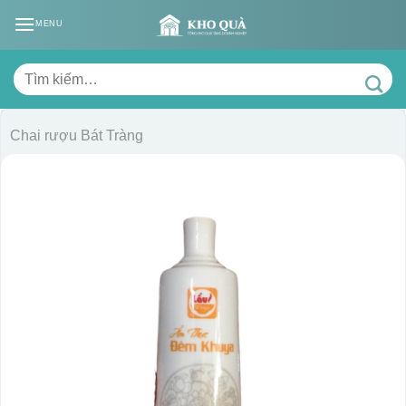
Skip
MENU
to
content
Tìm
kiếm:
Chai rượu Bát Tràng