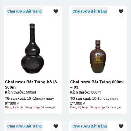
Kiểu in:
Chai rượu Bát Tràng
Chai rượu Bát Tràng
In logo vàng kim
In logo 2 mặt
In logo 1 mặt
Kiểu hộp:
Hộp xi lót lụa
Hộp xi ấm chén
Chai rượu Bát Tràng hồ lô
Chai rượu Bát Tràng 600ml
500ml
– 03
Kích thước:
500ml
Kích thước:
600ml
TG sản xuất:
10 -15ngày ngày
TG sản xuất:
10-15ngày ngày
9**000 ₫
1**.000 ₫
Đăng ký
hoặc
Đăng nhập
để xem giá
Đăng ký
hoặc
Đăng nhập
để xem giá
Chai rượu Bát Tràng
Chai rượu Bát Tràng