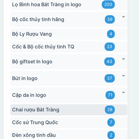
Lọ Bình hoa Bát Tràng in logo
200
Hộp xi biểu trưng
Bộ cốc thủy tinh hãng
59
Bộ Ly Rượu Vang
4
Cốc & Bộ cốc thủy tinh TQ
23
Bộ giftset In logo
43
Bút in logo
37
Cặp da in logo
71
Chai rượu Bát Tràng
28
Cốc sứ Trung Quốc
7
Đèn xông tinh dầu
2