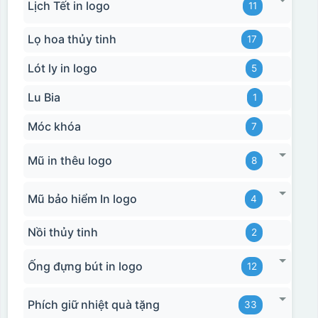
Lịch Tết in logo
11
Lọ hoa thủy tinh
17
Lót ly in logo
5
Lu Bia
1
Móc khóa
7
Mũ in thêu logo
8
Mũ bảo hiểm In logo
4
Nồi thủy tinh
2
Ống đựng bút in logo
12
Phích giữ nhiệt quà tặng
33