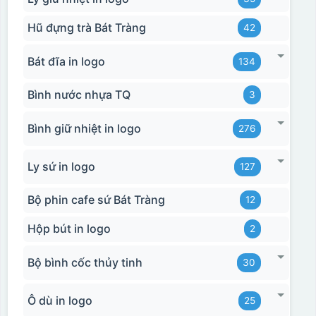
Hũ đựng trà Bát Tràng
42
Bát đĩa in logo
134
Bình nước nhựa TQ
3
Bình giữ nhiệt in logo
276
Ly sứ in logo
127
Bộ phin cafe sứ Bát Tràng
12
Hộp bút in logo
2
Bộ bình cốc thủy tinh
30
Ô dù in logo
25