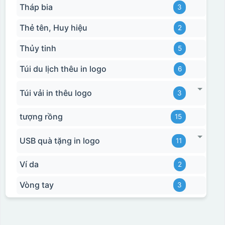
Tháp bia
3
Thẻ tên, Huy hiệu
2
Thủy tinh
5
Túi du lịch thêu in logo
6
Túi vải in thêu logo
3
tượng rồng
15
USB quà tặng in logo
11
Ví da
2
Hộp xi bình hoa
Vòng tay
3