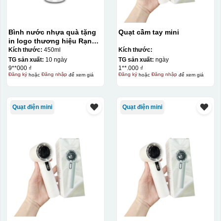
Bình nước nhựa quà tặng
Quạt cầm tay mini
in logo thương hiệu Rạng
Đông 450ml KQ-BNN01
Kích thước:
450ml
Kích thước:
TG sản xuất:
10 ngày
TG sản xuất:
ngày
9**000 ₫
1**.000 ₫
Đăng ký
hoặc
Đăng nhập
để xem giá
Đăng ký
hoặc
Đăng nhập
để xem giá
Quạt điện mini
Quạt điện mini