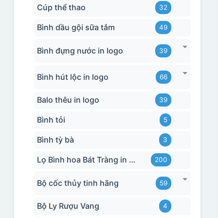
Cúp thể thao
32
Bình dầu gội sữa tắm
49
Bình đựng nước in logo
39
Bình hút lộc in logo
66
Balo thêu in logo
39
Bình tỏi
5
Bình tỳ bà
3
Lọ Bình hoa Bát Tràng in logo
200
Bộ cốc thủy tinh hãng
59
Bộ Ly Rượu Vang
4