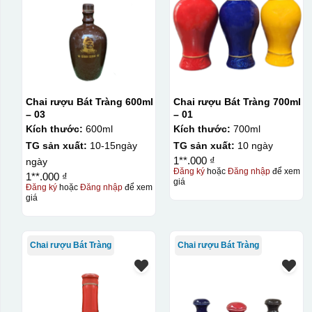
Chai rượu Bát Tràng 600ml
Chai rượu Bát Tràng 700ml
– 03
– 01
Kích thước:
600ml
Kích thước:
700ml
TG sản xuất:
10-15ngày
TG sản xuất:
10 ngày
1**.000 ₫
ngày
Đăng ký
hoặc
Đăng nhập
để xem
1**.000 ₫
giá
Đăng ký
hoặc
Đăng nhập
để xem
giá
Chai rượu Bát Tràng
Chai rượu Bát Tràng