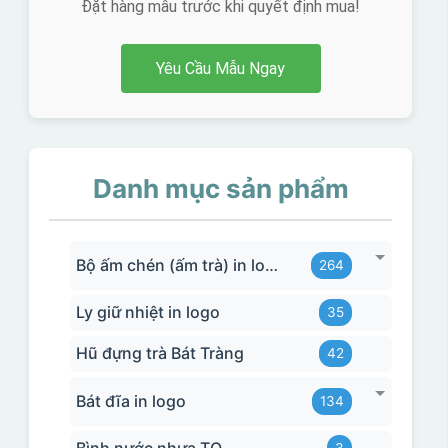
Đặt hàng mẫu trước khi quyết định mua!
Yêu Cầu Mẫu Ngay
Danh mục sản phẩm
Bộ ấm chén (ấm trà) in logo
264
Ly giữ nhiệt in logo
35
Hũ đựng trà Bát Tràng
42
Bát đĩa in logo
134