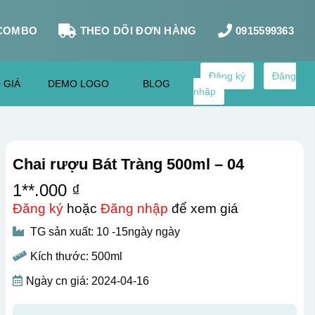
COMBO
THEO DÕI ĐƠN HÀNG
0915599363
Đăng ký
Đăng
 GIÁ
DEMO LOGO
BLOG
nhập
Chai rượu Bát Tràng 500ml – 04
1**.000 ₫
Đăng ký
hoặc
Đăng nhập
để xem giá
TG sản xuất: 10 -15ngày ngày
Kích thước: 500ml
Ngày cn giá: 2024-04-16