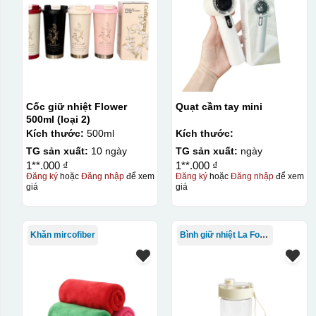
Kiểu in:
In logo 2 mặt
Cốc giữ nhiệt Flower
Quạt cầm tay mini
500ml (loại 2)
In logo 1 mặt
Kích thước:
500ml
Kích thước:
TG sản xuất:
10 ngày
TG sản xuất:
ngày
Kiểu hộp:
1**.000 ₫
1**.000 ₫
Đăng ký
hoặc
Đăng nhập
để xem
Đăng ký
hoặc
Đăng nhập
để xem
Hộp xi lót lụa
giá
giá
Hộp xi ấm chén
Khăn mircofiber
Bình giữ nhiệt La Fonte