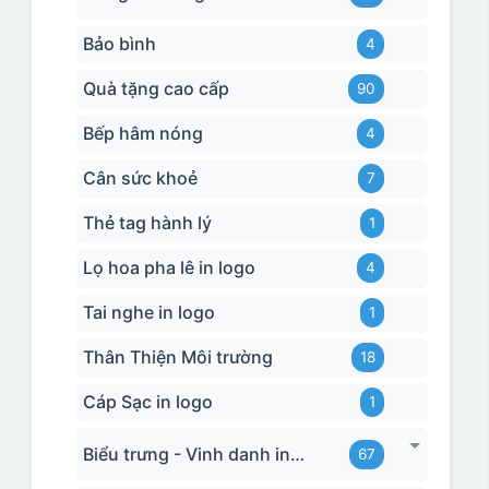
Bảo bình
4
Quà tặng cao cấp
90
Bếp hâm nóng
4
Cân sức khoẻ
7
Thẻ tag hành lý
1
Lọ hoa pha lê in logo
4
Tai nghe in logo
1
Thân Thiện Môi trường
18
Cáp Sạc in logo
1
Biểu trưng - Vinh danh in logo
67