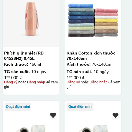
Phích giữ nhiệt (RD
Khăn Cotton kích thước
04528N2) 0,45L
70x140cm
Kích thước:
450ml
Kích thước:
70x140cm
TG sản xuất:
10 ngày
TG sản xuất:
10 ngày
1**.000 ₫
1**.000 ₫
Đăng ký
hoặc
Đăng nhập
để xem
Đăng ký
hoặc
Đăng nhập
để xem
giá
giá
Quạt điện mini
Quạt điện mini