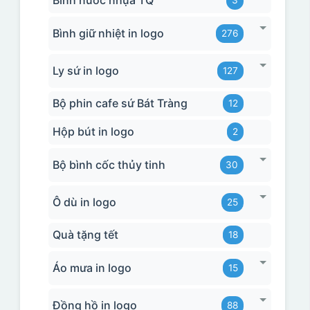
Bình nước nhựa TQ
3
Bình giữ nhiệt in logo
276
Ly sứ in logo
127
Bộ phin cafe sứ Bát Tràng
12
Hộp bút in logo
2
Bộ bình cốc thủy tinh
30
Ô dù in logo
25
Quà tặng tết
18
Áo mưa in logo
15
Đồng hồ in logo
88