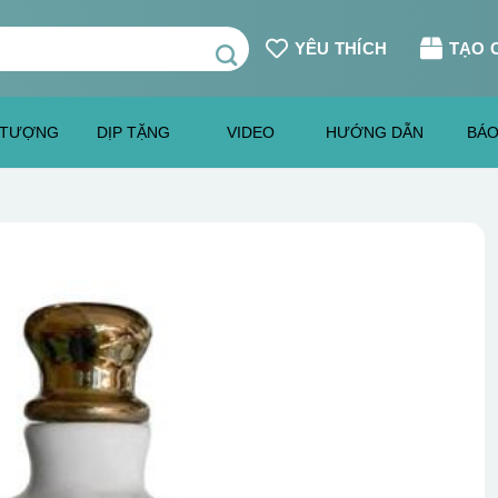
YÊU THÍCH
TẠO 
 TƯỢNG
DỊP TẶNG
VIDEO
HƯỚNG DẪN
BÁO