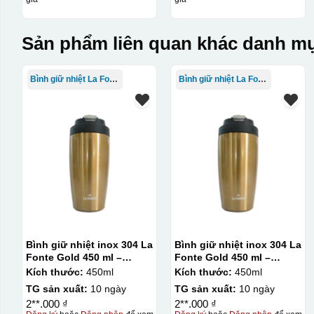
In logo vàng kim
Sản phẩm liên quan khác danh mụ
In Decal
IN Decal lên GỐM SỨ
Bình giữ nhiệt La Fonte
Bình giữ nhiệt La Fonte
Bước 1: Tạo khuôn in để tạo ra Decal Bước 2: Dán decal 
Bước 1: Tạo ra DECAL
Để tạo ra decal trước khi dán nó l
thước logo được căn chỉnh theo sản phẩm, để khi dán khô
Bình giữ nhiệt inox 304 La
Bình giữ nhiệt inox 304 La
Fonte Gold 450 ml –
Fonte Gold 450 ml –
012331
012331
Kích thước:
450ml
Kích thước:
450ml
TG sản xuất:
10 ngày
TG sản xuất:
10 ngày
2**.000 ₫
2**.000 ₫