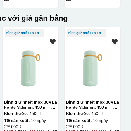
c với giá gần bằng
Bình giữ nhiệt La Fonte
Bình giữ nhiệt La Fonte
lên gốm sứ Bước 3: Cho vào lò nung ở nhiệt độ 700-800 độ C
ên gốm sứ, xưởng in sẽ in lên 1 loại giấy đặc biệt, và kích
ng bị nhỏ hoặc to quá
Bình giữ nhiệt inox 304 La
Bình giữ nhiệt inox 304 La
Fonte Valencia 450 ml –
Fonte Valencia 450 ml –
012355
012355
Kích thước:
450ml
Kích thước:
450ml
TG sản xuất:
10 ngày
TG sản xuất:
10 ngày
2**.000 ₫
2**.000 ₫