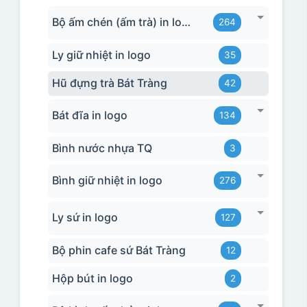
Bộ ấm chén (ấm trà) in logo
264
Ly giữ nhiệt in logo
35
Hũ đựng trà Bát Tràng
42
Bát đĩa in logo
134
Bình nước nhựa TQ
3
Bình giữ nhiệt in logo
276
Ly sứ in logo
127
Bộ phin cafe sứ Bát Tràng
12
Hộp bút in logo
2