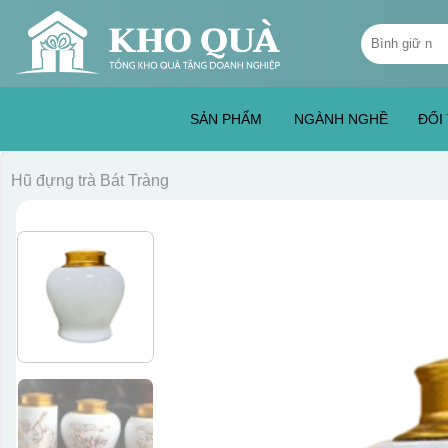
Skip
Tìm
to
kiếm:
content
SẢN PHẨM
NGÀNH NGHỀ
ĐỐI
Hũ đựng trà Bát Tràng