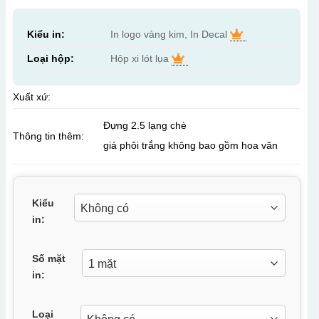
Kiểu in:
In logo vàng kim, In Decal
Loại hộp:
Hộp xi lót lụa
Xuất xứ:
Đựng 2.5 lạng chè
Thông tin thêm:
giá phôi trắng không bao gồm hoa văn
Kiểu
in:
Số mặt
in:
Loại