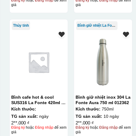
Đăng ký
hoặc
Đăng nhập
để xem
Đăng ký
hoặc
Đăng nhập
để xem
giá
giá
Thủy tinh
Bình giữ nhiệt La Fonte
Bình cafe hot & cool
Bình giữ nhiệt inox 304 La
SUS316 La Fonte 420ml –
Fonte Aura 750 ml 012362
012775
Kích thước:
Kích thước:
750ml
TG sản xuất:
ngày
TG sản xuất:
10 ngày
2**.000 ₫
2**.000 ₫
Đăng ký
hoặc
Đăng nhập
để xem
Đăng ký
hoặc
Đăng nhập
để xem
giá
giá