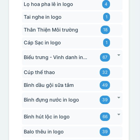
Lọ hoa pha lê in logo
4
Tai nghe in logo
1
Thân Thiện Môi trường
18
Cáp Sạc in logo
1
Biểu trưng - Vinh danh in logo
67
Cúp thể thao
32
Bình dầu gội sữa tắm
49
Bình đựng nước in logo
39
Bình hút lộc in logo
66
Balo thêu in logo
39