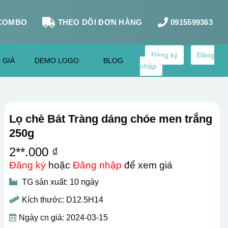
COMBO
THEO DÕI ĐƠN HÀNG
0915599363
Đăng ký
Đăng
 GIÁ
DEMO LOGO
BLOG
nhập
Lọ chè Bát Tràng dáng chóe men trắng
250g
2**.000 ₫
Đăng ký
hoặc
Đăng nhập
để xem giá
TG sản xuất: 10 ngày
Kích thước: D12.5H14
Ngày cn giá: 2024-03-15