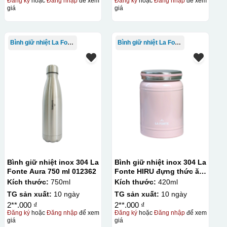
Đăng ký
hoặc
Đăng nhập
để xem
Đăng ký
hoặc
Đăng nhập
để xem
giá
giá
Bình giữ nhiệt La Fonte
Bình giữ nhiệt La Fonte
Bình giữ nhiệt inox 304 La
Bình giữ nhiệt inox 304 La
Fonte Aura 750 ml 012362
Fonte HIRU đựng thức ăn
420 ml – 012348
Kích thước:
750ml
Kích thước:
420ml
TG sản xuất:
10 ngày
TG sản xuất:
10 ngày
2**.000 ₫
2**.000 ₫
Đăng ký
hoặc
Đăng nhập
để xem
Đăng ký
hoặc
Đăng nhập
để xem
giá
giá