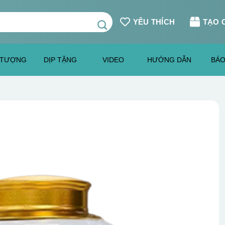
YÊU THÍCH
TẠO 
 TƯỢNG
DỊP TẶNG
VIDEO
HƯỚNG DẪN
BÁO