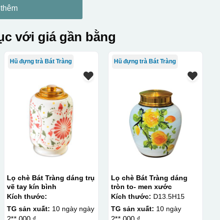
 thêm
c với giá gần bằng
Hũ đựng trà Bát Tràng
Hũ đựng trà Bát Tràng
Lọ chè Bát Tràng dáng trụ
Lọ chè Bát Tràng dáng
vẽ tay kín bình
tròn to- men xước
Kích thước:
Kích thước:
D13.5H15
TG sản xuất:
10 ngày ngày
TG sản xuất:
10 ngày
2**.000 ₫
2**.000 ₫