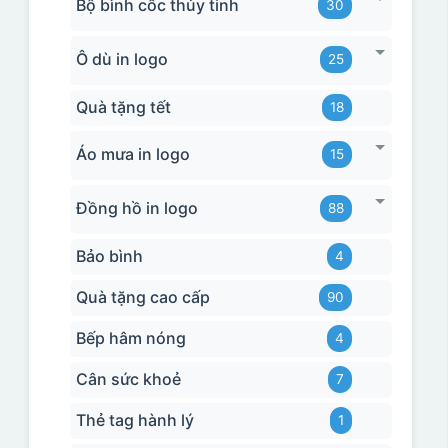
Bộ bình cốc thủy tinh
30
Ô dù in logo
25
Quà tặng tết
18
Áo mưa in logo
15
Đồng hồ in logo
88
Bảo bình
4
Quà tặng cao cấp
90
Bếp hâm nóng
4
Cân sức khoẻ
7
Thẻ tag hành lý
1