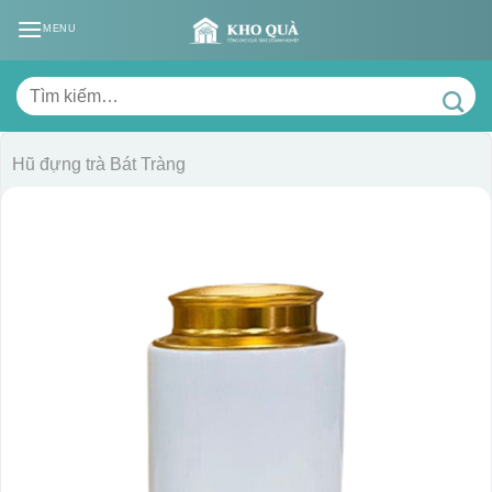
Skip
MENU
to
content
Tìm
kiếm:
Hũ đựng trà Bát Tràng