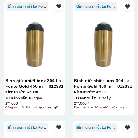
nung ở nhiệt độ 700-800 độ C
Deacl có 1 nền màu
Bình giữ nhiệt La Fonte
Bình giữ nhiệt La Fonte
vàng, khi in ở nhiệt cao, nền đó sẽ cháy và biến mất để
lại mực in logo dính chết lên gốm sứ [gallery link="file"
size="full" ids="29792,29791,29790"]
Bình giữ nhiệt inox 304 La
Bình giữ nhiệt inox 304 La
Fonte Gold 450 ml – 012331
Fonte Gold 450 ml – 012331
Kích thước:
450ml
Kích thước:
450ml
TG sản xuất:
10 ngày
TG sản xuất:
10 ngày
2**.000 ₫
2**.000 ₫
Đăng ký
hoặc
Đăng nhập
để xem giá
Đăng ký
hoặc
Đăng nhập
để xem giá
Bình giữ nhiệt La Fonte
Bình giữ nhiệt La Fonte
Ưu, nhược điểm của in Decal trượt nước