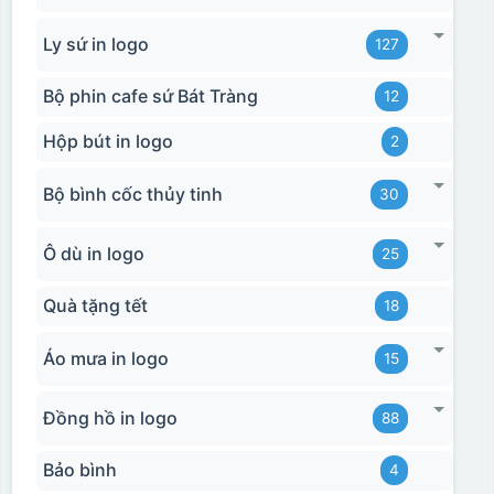
Ly sứ in logo
127
Bộ phin cafe sứ Bát Tràng
12
Hộp bút in logo
2
Bộ bình cốc thủy tinh
30
Ô dù in logo
25
Quà tặng tết
18
Áo mưa in logo
15
Đồng hồ in logo
88
Bảo bình
4