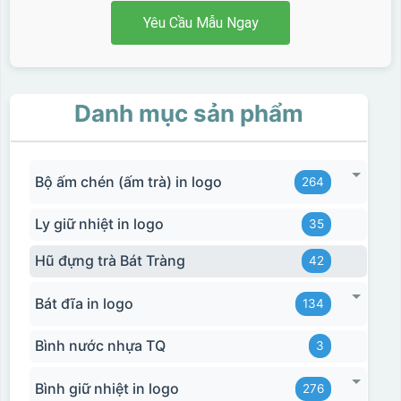
Yêu Cầu Mẫu Ngay
Danh mục sản phẩm
Bộ ấm chén (ấm trà) in logo
264
Ly giữ nhiệt in logo
35
Hũ đựng trà Bát Tràng
42
Bát đĩa in logo
134
Bình nước nhựa TQ
3
Hộp xi ly sứ
Bình giữ nhiệt in logo
276