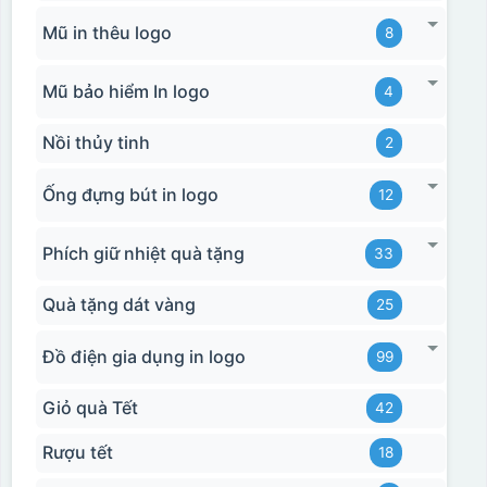
Mũ in thêu logo
8
Mũ bảo hiểm In logo
4
Nồi thủy tinh
2
Ống đựng bút in logo
12
Phích giữ nhiệt quà tặng
33
Quà tặng dát vàng
25
Đồ điện gia dụng in logo
99
Giỏ quà Tết
42
Rượu tết
18