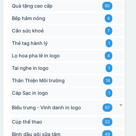
Quà tặng cao cấp
90
Bếp hâm nóng
4
Cân sức khoẻ
7
Thẻ tag hành lý
1
Lọ hoa pha lê in logo
4
Tai nghe in logo
1
Thân Thiện Môi trường
18
Cáp Sạc in logo
1
Biểu trưng - Vinh danh in logo
67
Cúp thể thao
32
Bình dầu gội sữa tắm
49