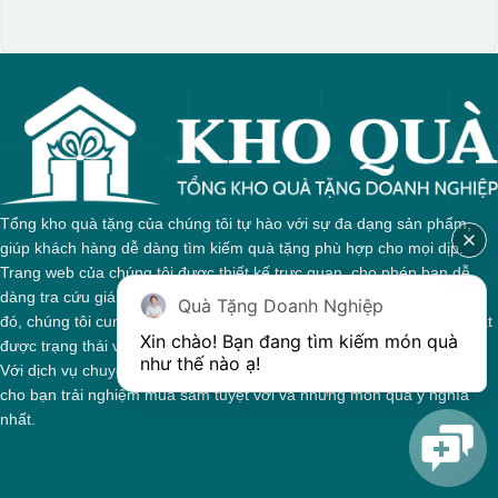
Tổng kho quà tặng của chúng tôi tự hào với sự đa dạng sản phẩm,
giúp khách hàng dễ dàng tìm kiếm quà tặng phù hợp cho mọi dịp.
Trang web của chúng tôi được thiết kế trực quan, cho phép bạn dễ
dàng tra cứu giá cả và thông tin chi tiết về từng sản phẩm. Bên cạnh
Quà Tặng Doanh Nghiệp
đó, chúng tôi cung cấp hệ thống theo dõi đơn hàng, giúp bạn nắm bắt
Xin chào! Bạn đang tìm kiếm món quà 
được trạng thái và giai đoạn xử lý của đơn hàng một cách thuận tiện.
như thế nào ạ! 
Với dịch vụ chuyên nghiệp và tận tâm, chúng tôi cam kết mang đến
cho bạn trải nghiệm mua sắm tuyệt vời và những món quà ý nghĩa
nhất.