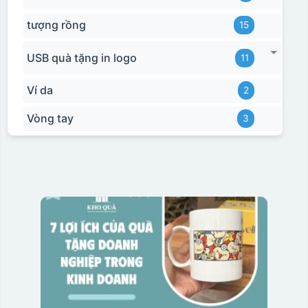
tượng rồng
15
USB quà tặng in logo
11
Ví da
2
Vòng tay
3