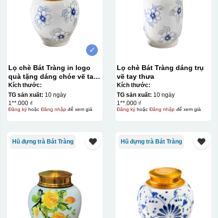
✓
Lọ chè Bát Tràng in logo
Lọ chè Bát Tràng dáng trụ
quà tặng dáng chóe vẽ tay
vẽ tay thưa
thưa
Kích thước:
Kích thước:
TG sản xuất:
10 ngày
TG sản xuất:
10 ngày
1**.000 ₫
1**.000 ₫
Đăng ký
hoặc
Đăng nhập
để xem giá
Đăng ký
hoặc
Đăng nhập
để xem giá
Decal được in xong, sẽ có 1 nền vàng phía dưới
Hũ đựng trà Bát Tràng
Hũ đựng trà Bát Tràng