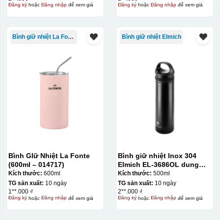
Đăng ký
hoặc
Đăng nhập
để xem giá
Đăng ký
hoặc
Đăng nhập
để xem giá
Bình giữ nhiệt La Fonte
Bình giữ nhiệt Elmich
Bình GIữ Nhiệt La Fonte
Bình giữ nhiệt Inox 304
(600ml – 014717)
Elmich EL-3686OL dung
tích 500ml
Kích thước:
600ml
Kích thước:
500ml
TG sản xuất:
10 ngày
TG sản xuất:
10 ngày
1**.000 ₫
2**.000 ₫
Đăng ký
hoặc
Đăng nhập
để xem giá
Đăng ký
hoặc
Đăng nhập
để xem giá
Bước 3: Xếp sản phẩm sau khi dán vào lò nung và