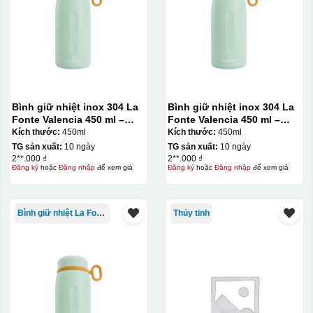
Dán được lên nhiều
bề mặt, phẳng và
cong
Kiểu hộp:
Bình giữ nhiệt inox 304 La
Bình giữ nhiệt inox 304 La
Fonte Valencia 450 ml –
Fonte Valencia 450 ml –
Hộp xi lót lụa
012355
012355
Kích thước:
450ml
Kích thước:
450ml
Hộp xi ấm chén
TG sản xuất:
10 ngày
TG sản xuất:
10 ngày
2**.000 ₫
2**.000 ₫
Đăng ký
hoặc
Đăng nhập
để xem giá
Đăng ký
hoặc
Đăng nhập
để xem giá
Bình giữ nhiệt La Fonte
Thủy tinh