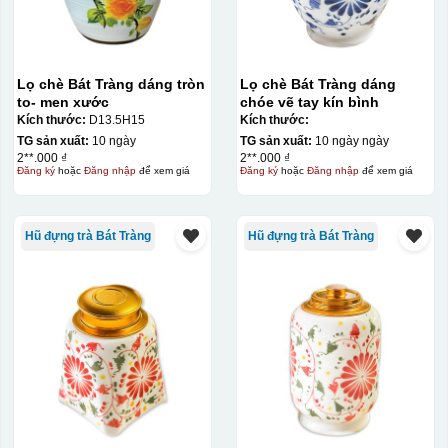
Lọ chè Bát Tràng dáng tròn
Lọ chè Bát Tràng dáng
to- men xước
chóe vẽ tay kín bình
Kích thước:
D13.5H15
Kích thước:
TG sản xuất:
10 ngày
TG sản xuất:
10 ngày ngày
2**.000 ₫
2**.000 ₫
Đăng ký
hoặc
Đăng nhập
để xem giá
Đăng ký
hoặc
Đăng nhập
để xem giá
Hũ đựng trà Bát Tràng
Hũ đựng trà Bát Tràng
Đây là giấy decal đã in xong, đang chờ khô để cắt dán
lên gốm sứ
Bước 2: Dán decal lên gốm sứ
Để dán decal lên gốm
sứ, thợ sẽ cắt thủ công các miếng logo ra, sau đó thấp
nước và trượt nhẹ lên gốm sứ để tem decal dính tạm lên
đó bằng nước. Người thợ sẽ căn chỉnh bằng mắt thường