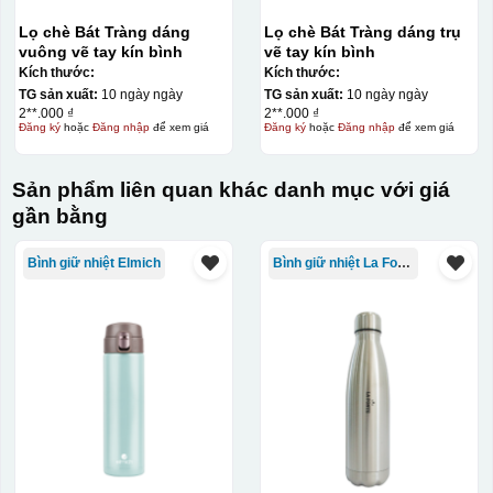
cho vị trí logo cân đối phù hợp, sau đó dùng miếng nhựa
Lọ chè Bát Tràng dáng
Lọ chè Bát Tràng dáng trụ
gạt hết nước phía dưới ra
vuông vẽ tay kín bình
vẽ tay kín bình
Kích thước:
Kích thước:
TG sản xuất:
10 ngày ngày
TG sản xuất:
10 ngày ngày
2**.000 ₫
2**.000 ₫
Đăng ký
hoặc
Đăng nhập
để xem giá
Đăng ký
hoặc
Đăng nhập
để xem giá
Sản phẩm liên quan khác danh mục với giá
gần bằng
Bình giữ nhiệt Elmich
Bình giữ nhiệt La Fonte