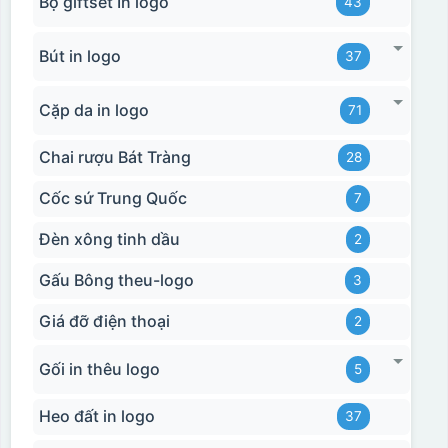
Bộ giftset In logo
43
Bút in logo
37
Cặp da in logo
71
Chai rượu Bát Tràng
28
Cốc sứ Trung Quốc
7
Đèn xông tinh dầu
2
Gấu Bông theu-logo
3
Giá đỡ điện thoại
2
Gối in thêu logo
5
Heo đất in logo
37