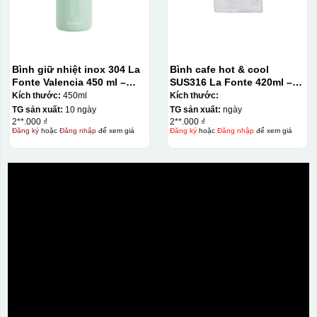
Bình giữ nhiệt inox 304 La
Bình cafe hot & cool
Fonte Valencia 450 ml –
SUS316 La Fonte 420ml –
012355
012775
Kích thước:
450ml
Kích thước:
TG sản xuất:
10 ngày
TG sản xuất:
ngày
2**.000 ₫
2**.000 ₫
Đăng ký
hoặc
Đăng nhập
để xem giá
Đăng ký
hoặc
Đăng nhập
để xem giá