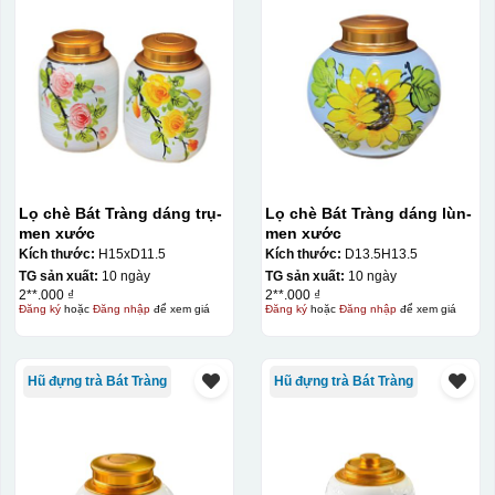
Kiểu in:
In logo vàng kim
In Decal
IN Decal lên GỐM SỨ
Bước 1: Tạo khuôn in để tạo ra Decal Bước 2: Dán
Lọ chè Bát Tràng dáng trụ-
Lọ chè Bát Tràng dáng lùn-
decal lên gốm sứ Bước 3: Cho vào lò nung ở nhiệt độ
men xước
men xước
Kích thước:
H15xD11.5
Kích thước:
D13.5H13.5
700-800 độ C
Bước 1: Tạo ra DECAL
Để tạo ra decal
TG sản xuất:
10 ngày
TG sản xuất:
10 ngày
trước khi dán nó lên gốm sứ, xưởng in sẽ in lên 1 loại
2**.000 ₫
2**.000 ₫
giấy đặc biệt, và kích thước logo được căn chỉnh theo
Đăng ký
hoặc
Đăng nhập
để xem giá
Đăng ký
hoặc
Đăng nhập
để xem giá
sản phẩm, để khi dán không bị nhỏ hoặc to quá
Hũ đựng trà Bát Tràng
Hũ đựng trà Bát Tràng