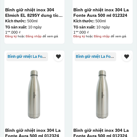
Thợ đang căn chỉnh dán decal lên bát cơm
Bình giữ nhiệt inox 304
Bình giữ nhiệt inox 304 La
Elmich EL 8295Y dung tích
Fonte Aura 500 ml 012324
500ml
Kích thước:
500ml
Kích thước:
500ml
TG sản xuất:
10 ngày
TG sản xuất:
10 ngày
1**.000 ₫
1**.000 ₫
Đăng ký
hoặc
Đăng nhập
để xem giá
Đăng ký
hoặc
Đăng nhập
để xem giá
Bình giữ nhiệt La Fonte
Bình giữ nhiệt La Fonte
Bình giữ nhiệt inox 304 La
Bình giữ nhiệt inox 304 La
Fonte Aura 500 ml 012324
Fonte Aura 500 ml 012324