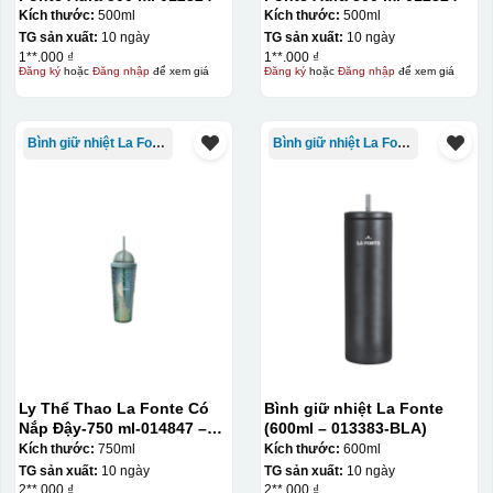
Kích thước:
500ml
Kích thước:
500ml
Chén sau khi được dán xong (chưa nung)
TG sản xuất:
10 ngày
TG sản xuất:
10 ngày
1**.000 ₫
1**.000 ₫
Đăng ký
hoặc
Đăng nhập
để xem giá
Đăng ký
hoặc
Đăng nhập
để xem giá
Bình giữ nhiệt La Fonte
Bình giữ nhiệt La Fonte
Ly Thể Thao La Fonte Có
Bình giữ nhiệt La Fonte
Nắp Đậy-750 ml-014847 –
(600ml – 013383-BLA)
GRA
Kích thước:
750ml
Kích thước:
600ml
TG sản xuất:
10 ngày
TG sản xuất:
10 ngày
2**.000 ₫
2**.000 ₫