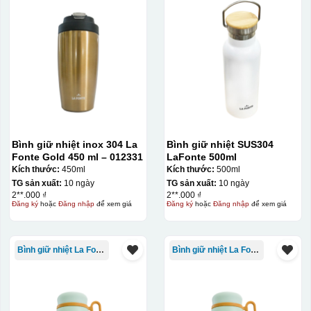
trên gốm sứ
Ưu điểm
Nhược điểm
Độ bám dính lên bề
mặt vật liệu rất tốt,
không phai theo thời
gian
Không thể tẩy xoá
Bình giữ nhiệt inox 304 La
Bình giữ nhiệt SUS304
được nếu in sai,
Fonte Gold 450 ml – 012331
LaFonte 500ml
Thông tin, hình ảnh in
hoặc rất khó khắn
Kích thước:
450ml
Kích thước:
500ml
trên chất liệu decal
về tẩy xoá
TG sản xuất:
10 ngày
TG sản xuất:
10 ngày
đẹp, sắc nét, không
2**.000 ₫
2**.000 ₫
bị lem
Khó khăn trong việc
Đăng ký
hoặc
Đăng nhập
để xem giá
Đăng ký
hoặc
Đăng nhập
để xem giá
in 1 số màu: Màu
hồng cánh sen,
Màu tím
Bình giữ nhiệt La Fonte
Bình giữ nhiệt La Fonte
Chất liệu in decal
Khó khăn trong việc
phong phú, dễ dàng
in chuyển màu (dễ
lựa chọn chất liệu
trong việc in đơn
phù hợp với nhu cầu.
sắc)