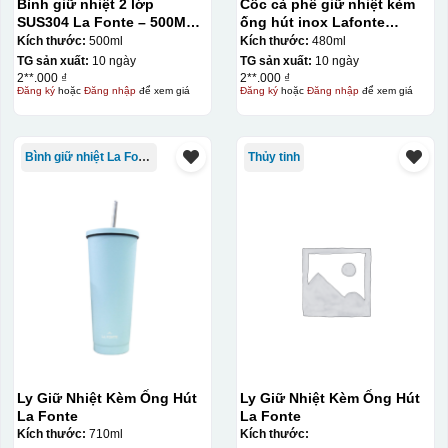
Bình giữ nhiệt 2 lớp
Cốc cà phê giữ nhiệt kèm
SUS304 La Fonte – 500ML –
ống hút inox Lafonte
012737
480ML – 012782
Kích thước:
500ml
Kích thước:
480ml
TG sản xuất:
10 ngày
TG sản xuất:
10 ngày
2**.000 ₫
2**.000 ₫
Đăng ký
hoặc
Đăng nhập
để xem giá
Đăng ký
hoặc
Đăng nhập
để xem giá
Bình giữ nhiệt La Fonte
Thủy tinh
Thợ đang căn chỉnh dán decal lên bát cơm
Ly Giữ Nhiệt Kèm Ống Hút
Ly Giữ Nhiệt Kèm Ống Hút
La Fonte
La Fonte
Kích thước:
710ml
Kích thước: