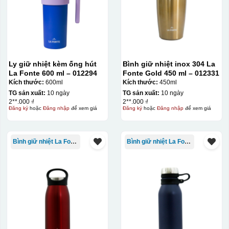
không phai theo thời
gian
Không thể tẩy xoá
được nếu in sai,
Thông tin, hình ảnh in
hoặc rất khó khắn
trên chất liệu decal
về tẩy xoá
Ly giữ nhiệt kèm ống hút
Bình giữ nhiệt inox 304 La
đẹp, sắc nét, không
La Fonte 600 ml – 012294
Fonte Gold 450 ml – 012331
bị lem
Khó khăn trong việc
Kích thước:
600ml
Kích thước:
450ml
in 1 số màu: Màu
TG sản xuất:
10 ngày
TG sản xuất:
10 ngày
hồng cánh sen,
2**.000 ₫
2**.000 ₫
Màu tím
Đăng ký
hoặc
Đăng nhập
để xem giá
Đăng ký
hoặc
Đăng nhập
để xem giá
Chất liệu in decal
Khó khăn trong việc
phong phú, dễ dàng
in chuyển màu (dễ
lựa chọn chất liệu
trong việc in đơn
Bình giữ nhiệt La Fonte
Bình giữ nhiệt La Fonte
phù hợp với nhu cầu.
sắc)
Dán được lên nhiều
bề mặt, phẳng và
cong