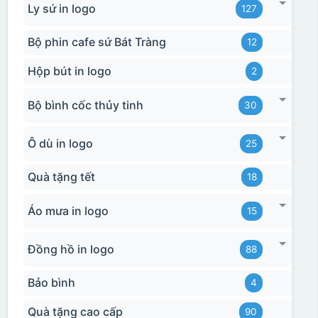
Ly sứ in logo
127
Bộ phin cafe sứ Bát Tràng
12
Hộp bút in logo
2
Bộ bình cốc thủy tinh
30
Ô dù in logo
25
Quà tặng tết
18
Hộp xi ly sứ
Áo mưa in logo
15
Đồng hồ in logo
88
Bảo bình
4
Quà tặng cao cấp
90