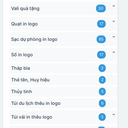
Vali quà tặng
30
Quạt in logo
17
Sạc dự phòng in logo
65
Sổ in logo
17
Tháp bia
3
Thẻ tên, Huy hiệu
2
Thủy tinh
5
Túi du lịch thêu in logo
6
Túi vải in thêu logo
3