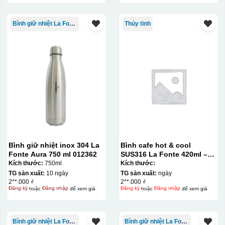
Bình giữ nhiệt La Fonte
Thủy tinh
Bình giữ nhiệt inox 304 La
Bình cafe hot & cool
Fonte Aura 750 ml 012362
SUS316 La Fonte 420ml –
012775
Kích thước:
750ml
Kích thước:
TG sản xuất:
10 ngày
TG sản xuất:
ngày
2**.000 ₫
2**.000 ₫
Đăng ký
hoặc
Đăng nhập
để xem giá
Đăng ký
hoặc
Đăng nhập
để xem giá
Bình giữ nhiệt La Fonte
Bình giữ nhiệt La Fonte