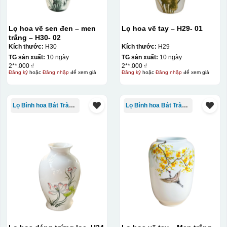
Lọ hoa vẽ sen đen – men
Lọ hoa vẽ tay – H29- 01
trắng – H30- 02
Kích thước:
H30
Kích thước:
H29
TG sản xuất:
10 ngày
TG sản xuất:
10 ngày
2**.000 ₫
2**.000 ₫
Đăng ký
hoặc
Đăng nhập
để xem giá
Đăng ký
hoặc
Đăng nhập
để xem giá
Decal được in xong, sẽ có 1 nền vàng phía dưới
Lọ Bình hoa Bát Tràng in logo
Lọ Bình hoa Bát Tràng in logo