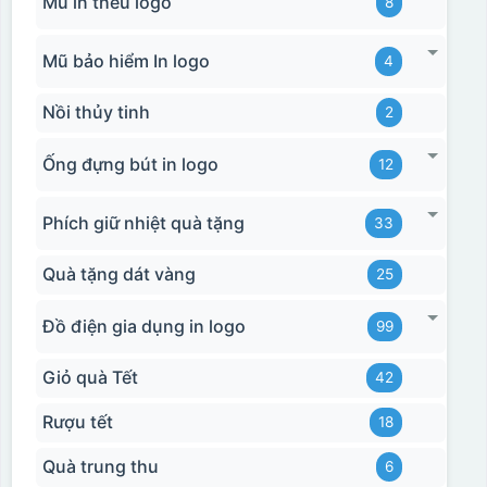
Mũ in thêu logo
8
Mũ bảo hiểm In logo
4
Nồi thủy tinh
2
Ống đựng bút in logo
12
Phích giữ nhiệt quà tặng
33
Quà tặng dát vàng
25
Đồ điện gia dụng in logo
99
Giỏ quà Tết
42
Rượu tết
18
Quà trung thu
6