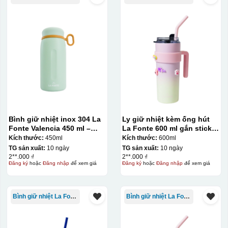
Bình giữ nhiệt inox 304 La
Ly giữ nhiệt kèm ống hút
Fonte Valencia 450 ml –
La Fonte 600 ml gắn sticker
012355
– 012294
Kích thước:
450ml
Kích thước:
600ml
TG sản xuất:
10 ngày
TG sản xuất:
10 ngày
Bước 3: Xếp sản phẩm sau khi dán vào lò nung và
2**.000 ₫
2**.000 ₫
Đăng ký
hoặc
Đăng nhập
để xem giá
Đăng ký
hoặc
Đăng nhập
để xem giá
nung ở nhiệt độ 700-800 độ C
Deacl có 1 nền màu
vàng, khi in ở nhiệt cao, nền đó sẽ cháy và biến mất để
lại mực in logo dính chết lên gốm sứ [gallery link="file"
Bình giữ nhiệt La Fonte
Bình giữ nhiệt La Fonte
size="full" ids="29792,29791,29790"]