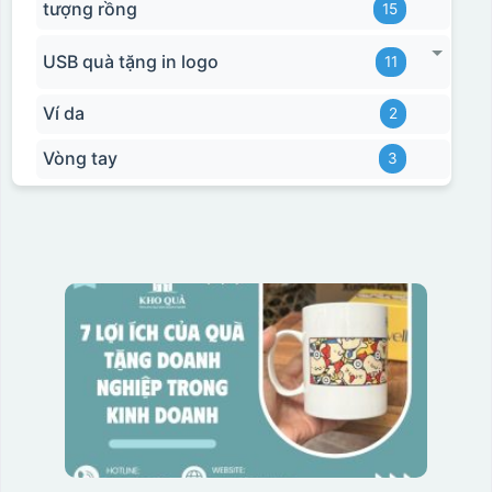
tượng rồng
15
USB quà tặng in logo
11
Ví da
2
Vòng tay
3