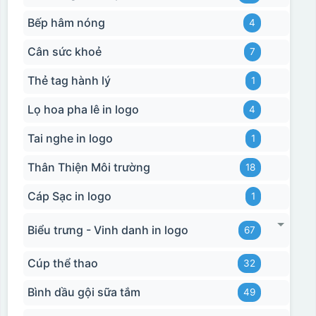
Bếp hâm nóng
4
Cân sức khoẻ
7
Thẻ tag hành lý
1
Lọ hoa pha lê in logo
4
Tai nghe in logo
1
Thân Thiện Môi trường
18
Cáp Sạc in logo
1
Biểu trưng - Vinh danh in logo
67
Cúp thể thao
32
Bình dầu gội sữa tắm
49