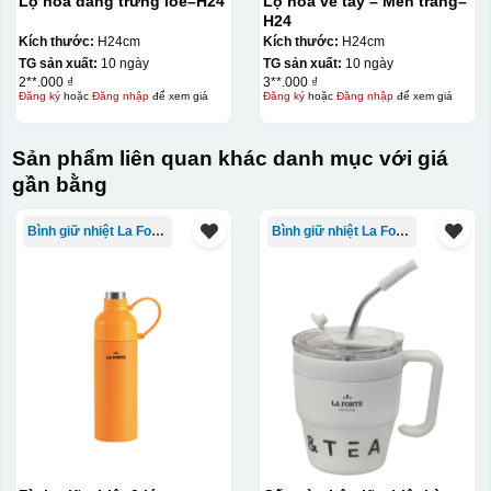
Lọ hoa dáng trứng loe–H24
Lọ hoa vẽ tay – Men trắng–
H24
Kích thước:
H24cm
Kích thước:
H24cm
TG sản xuất:
10 ngày
TG sản xuất:
10 ngày
2**.000 ₫
3**.000 ₫
Đăng ký
hoặc
Đăng nhập
để xem giá
Đăng ký
hoặc
Đăng nhập
để xem giá
Sản phẩm liên quan khác danh mục với giá
Đây là giấy decal đã in xong, đang chờ khô để cắt dán
gần bằng
lên gốm sứ
Bình giữ nhiệt La Fonte
Bình giữ nhiệt La Fonte
Bước 2: Dán decal lên gốm sứ
Để dán decal lên gốm
sứ, thợ sẽ cắt thủ công các miếng logo ra, sau đó thấp
nước và trượt nhẹ lên gốm sứ để tem decal dính tạm lên
đó bằng nước. Người thợ sẽ căn chỉnh bằng mắt thường
cho vị trí logo cân đối phù hợp, sau đó dùng miếng nhựa
gạt hết nước phía dưới ra