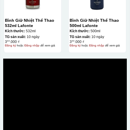
Kiểu hộp:
Hộp xi lót lụa
Bình Giữ Nhiệt Thể Thao
Bình Giữ Nhiệt Thể Thao
Hộp xi ấm chén
532ml Lafonte
500ml Lafonte
Kích thước:
532ml
Kích thước:
500ml
TG sản xuất:
10 ngày
TG sản xuất:
10 ngày
3**.000 ₫
3**.000 ₫
Đăng ký
hoặc
Đăng nhập
để xem giá
Đăng ký
hoặc
Đăng nhập
để xem giá