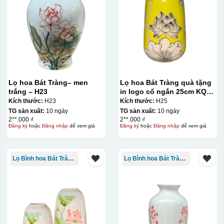
Lọ hoa Bát Tràng– men
Lọ hoa Bát Tràng quà tặng
trắng – H23
in logo cổ ngắn 25cm KQ-
LH02
Kích thước:
H23
Kích thước:
H25
TG sản xuất:
10 ngày
TG sản xuất:
10 ngày
2**.000 ₫
2**.000 ₫
Đăng ký
hoặc
Đăng nhập
để xem giá
Đăng ký
hoặc
Đăng nhập
để xem giá
Lọ Bình hoa Bát Tràng in logo
Lọ Bình hoa Bát Tràng in logo
Kiểu in:
In Decal