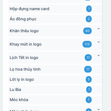
Hộp đựng name card
1
Áo đồng phục
2
Khăn thêu logo
40
Khay mứt in logo
113
Lịch Tết in logo
11
Lọ hoa thủy tinh
17
Lót ly in logo
5
Lu Bia
1
Móc khóa
7