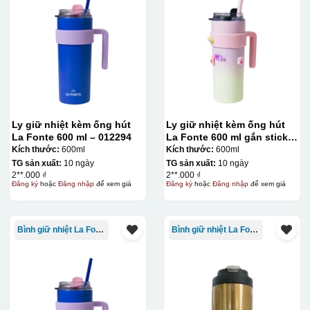
Ly giữ nhiệt kèm ống hút
Ly giữ nhiệt kèm ống hút
La Fonte 600 ml – 012294
La Fonte 600 ml gắn sticker
– 012294
Kích thước:
600ml
Kích thước:
600ml
TG sản xuất:
10 ngày
TG sản xuất:
10 ngày
2**.000 ₫
2**.000 ₫
Đăng ký
hoặc
Đăng nhập
để xem giá
Đăng ký
hoặc
Đăng nhập
để xem giá
Ưu, nhược điểm của in Decal trượt nước
trên gốm sứ
Bình giữ nhiệt La Fonte
Bình giữ nhiệt La Fonte
Ưu điểm
Nhược điểm
Độ bám dính lên bề
mặt vật liệu rất tốt,