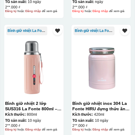
TG sản xuất:
10 ngày
TG sản xuất:
ngày
2**.000 ₫
2**.000 ₫
Đăng ký
hoặc
Đăng nhập
để xem giá
Đăng ký
hoặc
Đăng nhập
để xem giá
Bình giữ nhiệt La Fonte
Bình giữ nhiệt La Fonte
Chén sau khi được dán xong (chưa nung)
Bình giữ nhiệt 2 lớp
Bình giữ nhiệt inox 304 La
SUS316 La Fonte 800ml –
Fonte HIRU đựng thức ăn
012720
420 ml – 012348
Kích thước:
800ml
Kích thước:
420ml
TG sản xuất:
10 ngày
TG sản xuất:
10 ngày
2**.000 ₫
2**.000 ₫
Đăng ký
hoặc
Đăng nhập
để xem giá
Đăng ký
hoặc
Đăng nhập
để xem giá