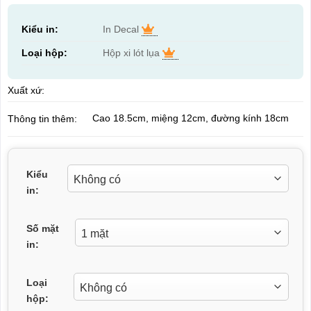
Kiểu in:
In Decal
Loại hộp:
Hộp xi lót lụa
Xuất xứ:
Cao 18.5cm, miệng 12cm, đường kính 18cm
Thông tin thêm:
Kiểu
in:
Số mặt
in:
Loại
hộp: