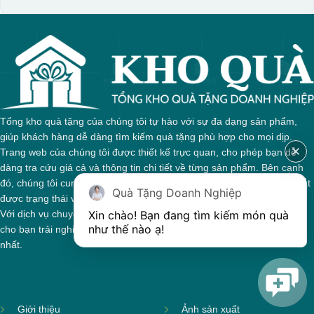
Tổng kho quà tặng của chúng tôi tự hào với sự đa dạng sản phẩm,
giúp khách hàng dễ dàng tìm kiếm quà tặng phù hợp cho mọi dịp.
Trang web của chúng tôi được thiết kế trực quan, cho phép bạn dễ
dàng tra cứu giá cả và thông tin chi tiết về từng sản phẩm. Bên cạnh
đó, chúng tôi cung cấp hệ thống theo dõi đơn hàng, giúp bạn nắm bắt
Quà Tặng Doanh Nghiệp
được trạng thái và giai đoạn xử lý của đơn hàng một cách thuận tiện.
Xin chào! Bạn đang tìm kiếm món quà 
Với dịch vụ chuyên nghiệp và tận tâm, chúng tôi cam kết mang đến
như thế nào ạ! 
cho bạn trải nghiệm mua sắm tuyệt vời và những món quà ý nghĩa
nhất.
Giới thiệu
Ảnh sản xuất