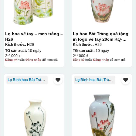
IN Decal lên GỐM SỨ
Bước 1: Tạo khuôn in để tạo ra Decal Bước 2: Dán
decal lên gốm sứ Bước 3: Cho vào lò nung ở nhiệt độ
700-800 độ C
Bước 1: Tạo ra DECAL
Để tạo ra decal
Lọ hoa vẽ tay – men trắng –
Lọ hoa Bát Tràng quà tặng
trước khi dán nó lên gốm sứ, xưởng in sẽ in lên 1 loại
H26
in logo vẽ tay 29cm KQ-
giấy đặc biệt, và kích thước logo được căn chỉnh theo
LH01
Kích thước:
H26
Kích thước:
H29
TG sản xuất:
10 ngày
TG sản xuất:
10 ngày
sản phẩm, để khi dán không bị nhỏ hoặc to quá
2**.000 ₫
2**.000 ₫
Đăng ký
hoặc
Đăng nhập
để xem giá
Đăng ký
hoặc
Đăng nhập
để xem giá
Lọ Bình hoa Bát Tràng in logo
Lọ Bình hoa Bát Tràng in logo