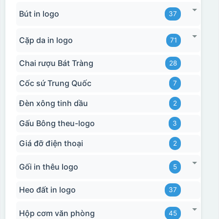
Bút in logo
37
Cặp da in logo
71
Chai rượu Bát Tràng
28
Cốc sứ Trung Quốc
7
Đèn xông tinh dầu
2
Gấu Bông theu-logo
3
Giá đỡ điện thoại
2
Gối in thêu logo
5
Heo đất in logo
37
Hộp cơm văn phòng
45