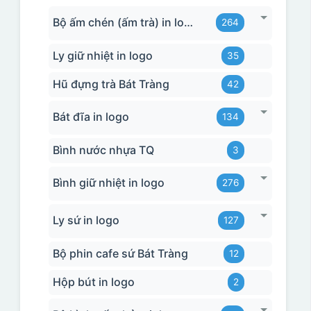
Bộ ấm chén (ấm trà) in logo
264
Ly giữ nhiệt in logo
35
Hũ đựng trà Bát Tràng
42
Bát đĩa in logo
134
Bình nước nhựa TQ
3
Bình giữ nhiệt in logo
276
Ly sứ in logo
127
Bộ phin cafe sứ Bát Tràng
12
Hộp bút in logo
2