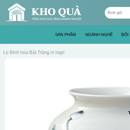
Skip
Tìm
to
kiếm:
content
SẢN PHẨM
NGÀNH NGHỀ
ĐỐI
Lọ Bình hoa Bát Tràng in logo