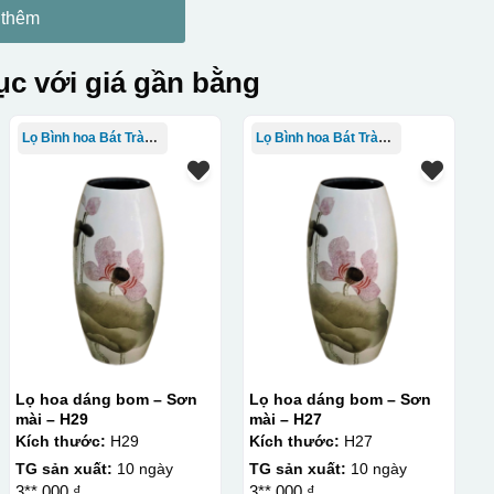
 thêm
c với giá gần bằng
Lọ Bình hoa Bát Tràng in logo
Lọ Bình hoa Bát Tràng in logo
Lọ hoa dáng bom – Sơn
Lọ hoa dáng bom – Sơn
mài – H29
mài – H27
Kích thước:
H29
Kích thước:
H27
TG sản xuất:
10 ngày
TG sản xuất:
10 ngày
3**.000 ₫
3**.000 ₫