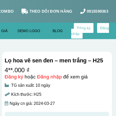
COMBO
THEO DÕI ĐƠN HÀNG
0915599363
Đăng ký
Đăng
 GIÁ
DEMO LOGO
BLOG
nhập
Lọ hoa vẽ sen đen – men trắng – H25
4**.000 ₫
Đăng ký
hoặc
Đăng nhập
để xem giá
TG sản xuất: 10 ngày
Kích thước: H25
Ngày cn giá: 2024-03-27