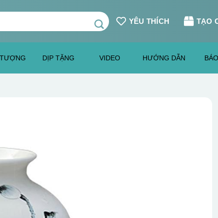
YÊU THÍCH
TẠO 
 TƯỢNG
DỊP TẶNG
VIDEO
HƯỚNG DẪN
BÁO