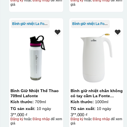
Đăng ký
hoặc
Đăng nhập
để xem
Đăng ký
hoặc
Đăng nhập
để xem
giá
giá
Bình giữ nhiệt La Fonte
Bình giữ nhiệt La Fonte
Decal được in xong, s
Bình Giữ Nhiệt Thể Thao
Bình giữ nhiệt chân không
709ml Lafonte
có tay cầm La Fonte
1000ml – 011655
Kích thước:
709ml
Kích thước:
1000ml
TG sản xuất:
10 ngày
TG sản xuất:
10 ngày
3**.000 ₫
3**.000 ₫
Đăng ký
hoặc
Đăng nhập
để xem
Đăng ký
hoặc
Đăng nhập
để xem
giá
giá