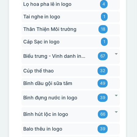
Lọ hoa pha lê in logo
4
Tai nghe in logo
1
Thân Thiện Môi trường
18
Cáp Sạc in logo
1
Biểu trưng - Vinh danh in logo
67
Cúp thể thao
32
Bình dầu gội sữa tắm
49
Bình đựng nước in logo
39
Bình hút lộc in logo
66
Balo thêu in logo
39