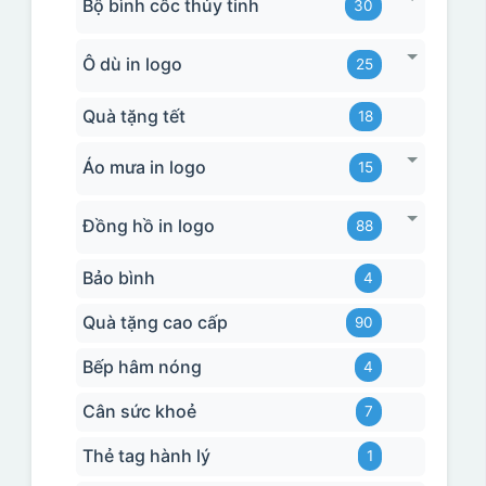
Bộ bình cốc thủy tinh
30
Ô dù in logo
25
Quà tặng tết
18
Áo mưa in logo
15
Đồng hồ in logo
88
Bảo bình
4
Quà tặng cao cấp
90
Bếp hâm nóng
4
Cân sức khoẻ
7
Thẻ tag hành lý
1