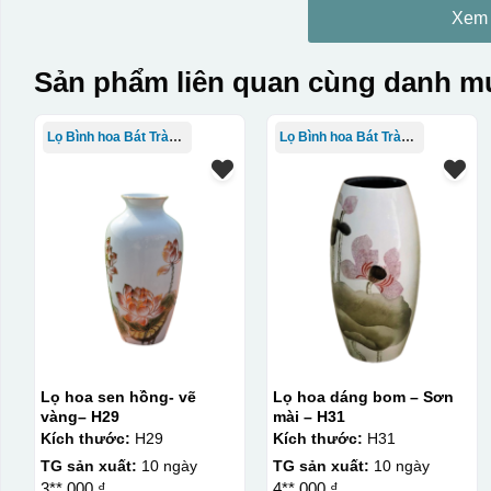
Xem
Sản phẩm liên quan cùng danh mụ
Lọ Bình hoa Bát Tràng in logo
Lọ Bình hoa Bát Tràng in logo
Lọ hoa sen hồng- vẽ
Lọ hoa dáng bom – Sơn
vàng– H29
mài – H31
Kích thước:
H29
Kích thước:
H31
TG sản xuất:
10 ngày
TG sản xuất:
10 ngày
3**.000 ₫
4**.000 ₫