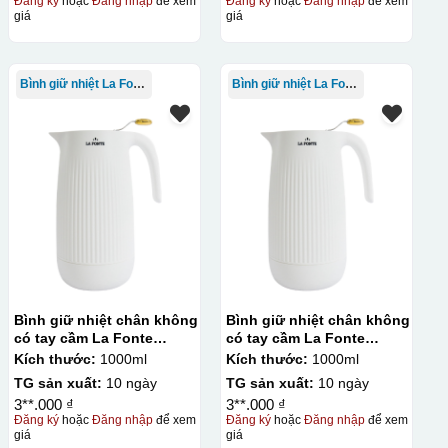
Đăng ký
hoặc
Đăng nhập
để xem
Đăng ký
hoặc
Đăng nhập
để xem
giá
giá
Bình giữ nhiệt La Fonte
Bình giữ nhiệt La Fonte
ẽ có 1 nền vàng phía dưới
Bình giữ nhiệt chân không
Bình giữ nhiệt chân không
có tay cầm La Fonte
có tay cầm La Fonte
1000ml – 011655
1000ml – 011655
Kích thước:
1000ml
Kích thước:
1000ml
TG sản xuất:
10 ngày
TG sản xuất:
10 ngày
3**.000 ₫
3**.000 ₫
Đăng ký
hoặc
Đăng nhập
để xem
Đăng ký
hoặc
Đăng nhập
để xem
giá
giá