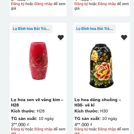
Đăng ký
hoặc
Đăng nhập
để xem
Đăng ký
hoặc
Đăng nhập
để xem
giá
giá
Kiểu in:
In Decal
Lọ Bình hoa Bát Tràng in logo
Lọ Bình hoa Bát Tràng in logo
IN Decal lên GỐM SỨ
Bước 1: Tạo khuôn in để tạo ra Decal Bước 2: Dán decal 
Bước 1: Tạo ra DECAL
Để tạo ra decal trước khi dán nó l
thước logo được căn chỉnh theo sản phẩm, để khi dán khô
Lọ hoa sen vẽ vàng kim –
Lọ hoa dáng chuông –
H28
H30- vẽ kĩ
Kích thước:
H28
Kích thước:
H30
TG sản xuất:
10 ngày
TG sản xuất:
10 ngày
3**.000 ₫
4**.000 ₫
Đăng ký
hoặc
Đăng nhập
để xem
Đăng ký
hoặc
Đăng nhập
để xem
giá
giá