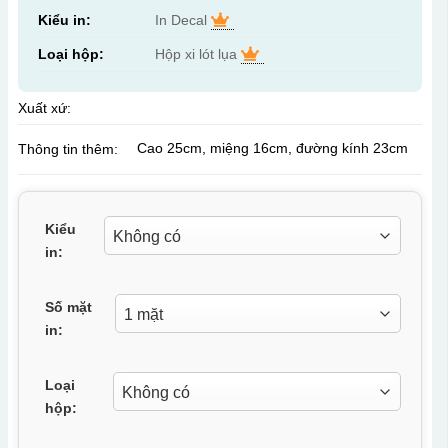
Kiểu in:
In Decal
Loại hộp:
Hộp xi lót lụa
Xuất xứ:
Cao 25cm, miệng 16cm, đường kính 23cm
Thông tin thêm:
Kiểu
in:
Số mặt
in:
Loại
hộp: