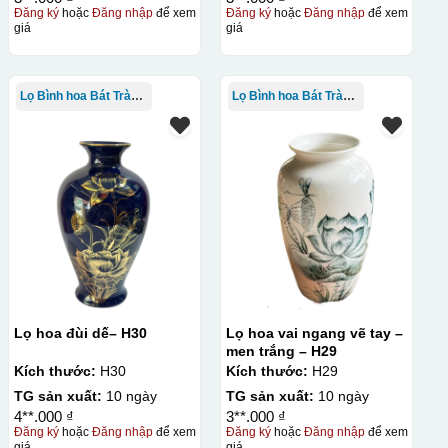
Đăng ký
hoặc
Đăng nhập
để xem
Đăng ký
hoặc
Đăng nhập
để xem
giá
giá
Lọ Bình hoa Bát Tràng in logo
Lọ Bình hoa Bát Tràng in logo
lên gốm sứ Bước 3: Cho vào lò nung ở nhiệt độ 700-800 độ C
ên gốm sứ, xưởng in sẽ in lên 1 loại giấy đặc biệt, và kích
ng bị nhỏ hoặc to quá
Lọ hoa đùi dế– H30
Lọ hoa vai ngang vẽ tay –
men trắng – H29
Kích thước:
H30
Kích thước:
H29
TG sản xuất:
10 ngày
TG sản xuất:
10 ngày
4**.000 ₫
3**.000 ₫
Đăng ký
hoặc
Đăng nhập
để xem
Đăng ký
hoặc
Đăng nhập
để xem
giá
giá