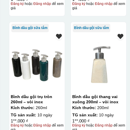
Đăng ký
hoặc
Đăng nhập
để xem
Đăng ký
hoặc
Đăng nhập
để xem
giá
giá
Bình dầu gội sữa tắm
Bình dầu gội sữa tắm
Bình dầu gội trụ tròn
Bình dầu gội thang vai
260ml – vòi inox
xuông 200ml – vòi inox
Kích thước:
260ml
Kích thước:
200ml
TG sản xuất:
10 ngày
TG sản xuất:
10 ngày
1**.000 ₫
1**.000 ₫
Đăng ký
hoặc
Đăng nhập
để xem
Đăng ký
hoặc
Đăng nhập
để xem
giá
giá