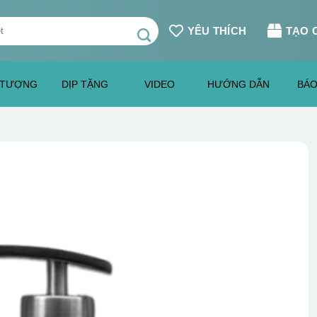
YÊU THÍCH
TẠO 
 TƯỢNG
DỊP TẶNG
VIDEO
HƯỚNG DẪN
BÁO