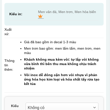
Men vân đá, Men trơn, Men hỏa biến
Kiểu in:
Xuất
xứ:
Giá đã bao gồm in decal 1-3 màu
Men trơn bao gồm: men lấm tấm, men trơn, men
màu
Khách không mua kèm vòi: tự lắp vòi không
Thông
vừa bình thì bên thu mua không chịu trách
tin
nhiệm
thêm:
Vòi inox dễ đóng cặn hơn vòi nhựa vì phản
ứng hóa học kim loại và hóa chất tẩy rửa tạo
kết tủa
Kiểu