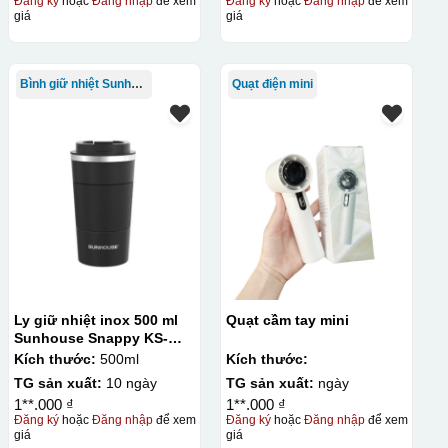
Đăng ký
hoặc
Đăng nhập
để xem
Đăng ký
hoặc
Đăng nhập
để xem
giá
giá
Bình giữ nhiệt Sunhouse
Quạt điện mini
Ly giữ nhiệt inox 500 ml
Quạt cầm tay mini
Sunhouse Snappy KS-
TU500S
Kích thước:
500ml
Kích thước:
TG sản xuất:
10 ngày
TG sản xuất:
ngày
1**.000 ₫
1**.000 ₫
Đăng ký
hoặc
Đăng nhập
để xem
Đăng ký
hoặc
Đăng nhập
để xem
giá
giá