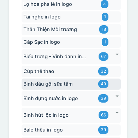
Lọ hoa pha lê in logo
4
Tai nghe in logo
1
Thân Thiện Môi trường
18
Cáp Sạc in logo
1
Biểu trưng - Vinh danh in logo
67
Cúp thể thao
32
Bình dầu gội sữa tắm
49
Bình đựng nước in logo
39
Bình hút lộc in logo
66
Balo thêu in logo
39