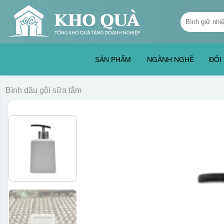
Skip
Tìm
to
kiếm:
content
SẢN PHẨM
NGÀNH NGHỀ
ĐỐI
Bình dầu gội sữa tắm