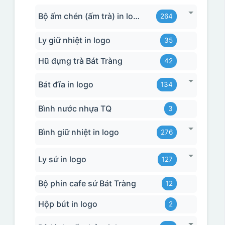
Bộ ấm chén (ấm trà) in logo
264
Ly giữ nhiệt in logo
35
Hũ đựng trà Bát Tràng
42
Bát đĩa in logo
134
Bình nước nhựa TQ
3
Bình giữ nhiệt in logo
276
Ly sứ in logo
127
Bộ phin cafe sứ Bát Tràng
12
Hộp bút in logo
2