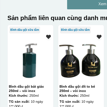
Xem
Sản phẩm liên quan cùng danh mụ
Bình dầu gội sữa tắm
Bình dầu gội sữa tắm
Bình dầu gội bát giác
Bình dầu gội đít to bé
250ml – vòi inox
250ml – vòi inox
Kích thước:
250ml
Kích thước:
250ml
TG sản xuất:
10 ngày
TG sản xuất:
10 ngày
1**.000 ₫
1**.000 ₫