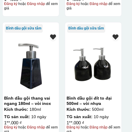
Đăng ký
hoặc
Đăng nhập
để xem
Đăng ký
hoặc
Đăng nhập
để xem
giá
giá
Bình dầu gội sữa tắm
Bình dầu gội sữa tắm
Bình dầu gội thang vai
Bình dầu gội đít to đại
ngang 180ml – vòi inox
500ml – vòi nhựa
Kích thước:
180ml
Kích thước:
500ml
TG sản xuất:
10 ngày
TG sản xuất:
10 ngày
1**.000 ₫
1**.000 ₫
Đăng ký
hoặc
Đăng nhập
để xem
Đăng ký
hoặc
Đăng nhập
để xem
giá
giá