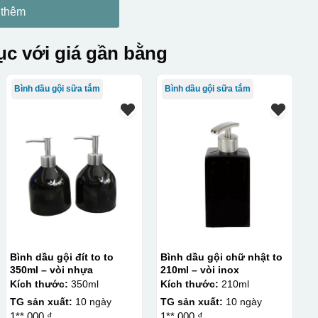
 thêm
c với giá gần bằng
Bình dầu gội sữa tắm
Bình dầu gội sữa tắm
Bình dầu gội đít to to
Bình dầu gội chữ nhật to
350ml – vòi nhựa
210ml – vòi inox
Kích thước:
350ml
Kích thước:
210ml
TG sản xuất:
10 ngày
TG sản xuất:
10 ngày
1**.000 ₫
1**.000 ₫