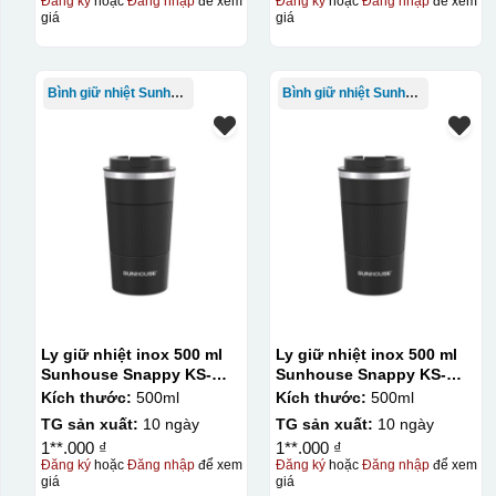
Đăng ký
hoặc
Đăng nhập
để xem
Đăng ký
hoặc
Đăng nhập
để xem
giá
giá
Bình giữ nhiệt Sunhouse
Bình giữ nhiệt Sunhouse
Ly giữ nhiệt inox 500 ml
Ly giữ nhiệt inox 500 ml
Sunhouse Snappy KS-
Sunhouse Snappy KS-
TU500S
TU500S
Kích thước:
500ml
Kích thước:
500ml
TG sản xuất:
10 ngày
TG sản xuất:
10 ngày
1**.000 ₫
1**.000 ₫
Đăng ký
hoặc
Đăng nhập
để xem
Đăng ký
hoặc
Đăng nhập
để xem
giá
giá