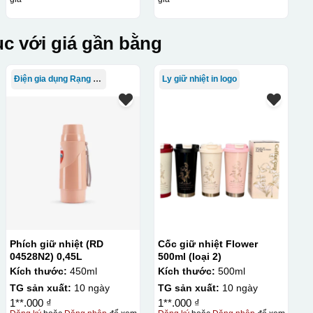
c với giá gần bằng
Điện gia dụng Rạng Đông
Ly giữ nhiệt in logo
Phích giữ nhiệt (RD
Cốc giữ nhiệt Flower
04528N2) 0,45L
500ml (loại 2)
Kích thước:
450ml
Kích thước:
500ml
TG sản xuất:
10 ngày
TG sản xuất:
10 ngày
1**.000 ₫
1**.000 ₫