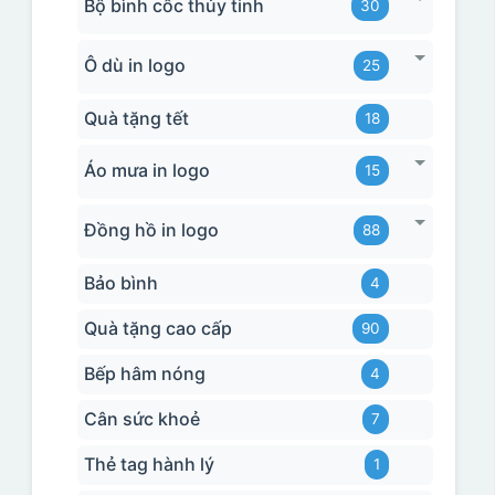
Bộ bình cốc thủy tinh
30
Ô dù in logo
25
Quà tặng tết
18
Áo mưa in logo
15
Đồng hồ in logo
88
Bảo bình
4
Quà tặng cao cấp
90
Bếp hâm nóng
4
Cân sức khoẻ
7
Thẻ tag hành lý
1