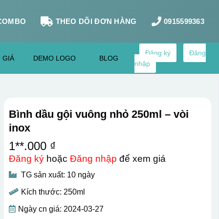
COMBO
THEO DÕI ĐƠN HÀNG
0915599363
Đăng ký
Đăng
 GIÁ
DEMO LOGO
BLOG
nhập
Bình dầu gội vuông nhỏ 250ml – vòi
inox
1**.000 ₫
Đăng ký
hoặc
Đăng nhập
để xem giá
TG sản xuất: 10 ngày
Kích thước: 250ml
Ngày cn giá: 2024-03-27