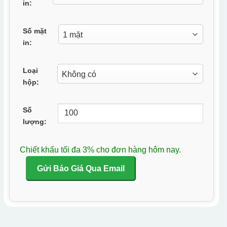
in:
Số mặt
in:
Loại
hộp:
Số
lượng:
Chiết khấu tối đa 3% cho đơn hàng hôm nay.
Gửi Báo Giá Qua Email