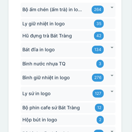
Bộ ấm chén (ấm trà) in logo
264
Ly giữ nhiệt in logo
35
Hũ đựng trà Bát Tràng
42
Bát đĩa in logo
134
Bình nước nhựa TQ
3
Bình giữ nhiệt in logo
276
Ly sứ in logo
127
Bộ phin cafe sứ Bát Tràng
12
Hộp bút in logo
2