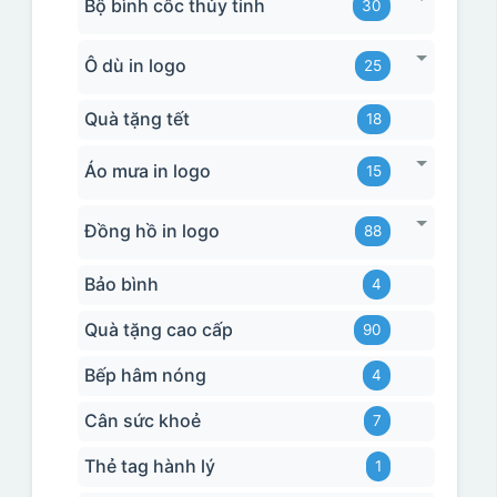
Bộ bình cốc thủy tinh
30
Ô dù in logo
25
Quà tặng tết
18
Áo mưa in logo
15
Đồng hồ in logo
88
Bảo bình
4
Quà tặng cao cấp
90
Bếp hâm nóng
4
Cân sức khoẻ
7
Thẻ tag hành lý
1