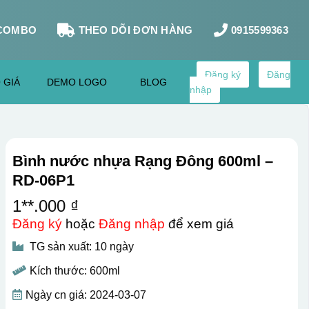
COMBO
THEO DÕI ĐƠN HÀNG
0915599363
Đăng ký
Đăng
 GIÁ
DEMO LOGO
BLOG
nhập
Bình nước nhựa Rạng Đông 600ml –
RD-06P1
1**.000 ₫
Đăng ký
hoặc
Đăng nhập
để xem giá
TG sản xuất: 10 ngày
Kích thước: 600ml
Ngày cn giá: 2024-03-07