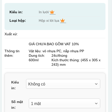
Kiểu in:
In lưới
Loại hộp:
Hộp xi lót lụa
Xuất xứ:
GIÁ CHƯA BAO GỒM VAT 10%
Thông tin
Vật liệu: vỏ nhựa PC, nắp nhựa PP
thêm:
Dung tích:
24c/thùng
600ml
Kích thước thùng: (455 x 305 x
243) mm
Kiểu
in:
Số mặt
in: