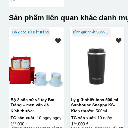
Sản phẩm liên quan khác danh mụ
Bộ 2 cốc sứ Bát Tràng
Bình giữ nhiệt Sunhouse
Bộ 2 cốc sứ vẽ tay Bát
Ly giữ nhiệt inox 500 ml
Tràng – men vân đá
Sunhouse Snappy KS-
TU500S
Kích thước:
Kích thước:
500ml
TG sản xuất:
10 ngày ngày
TG sản xuất:
10 ngày
1**.000 ₫
1**.000 ₫