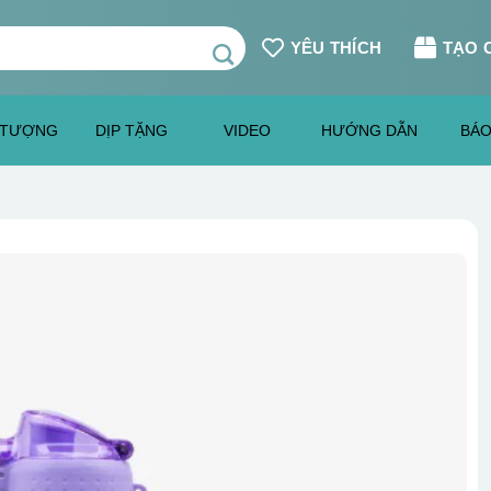
YÊU THÍCH
TẠO 
 TƯỢNG
DỊP TẶNG
VIDEO
HƯỚNG DẪN
BÁO