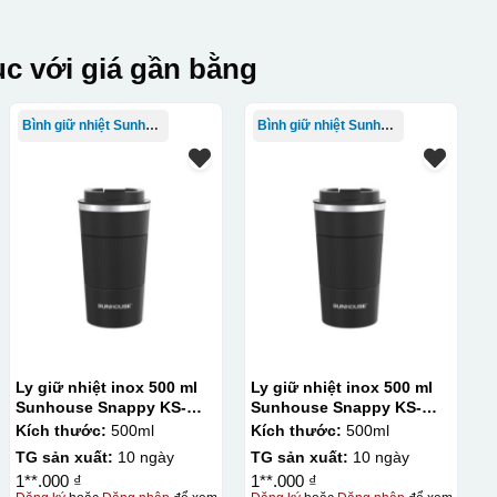
c với giá gần bằng
Bình giữ nhiệt Sunhouse
Bình giữ nhiệt Sunhouse
Ly giữ nhiệt inox 500 ml
Ly giữ nhiệt inox 500 ml
Sunhouse Snappy KS-
Sunhouse Snappy KS-
TU500S
TU500S
Kích thước:
500ml
Kích thước:
500ml
TG sản xuất:
10 ngày
TG sản xuất:
10 ngày
1**.000 ₫
1**.000 ₫