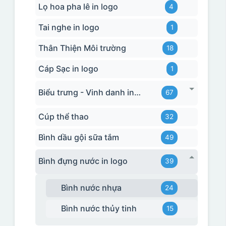
Lọ hoa pha lê in logo
4
Tai nghe in logo
1
Thân Thiện Môi trường
18
Cáp Sạc in logo
1
Biểu trưng - Vinh danh in logo
67
Cúp thể thao
32
Bình dầu gội sữa tắm
49
Bình đựng nước in logo
39
Bình nước nhựa
24
Bình nước thủy tinh
15