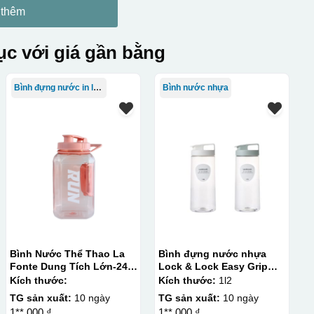
 thêm
c với giá gần bằng
Bình đựng nước in logo
Bình nước nhựa
Bình Nước Thể Thao La
Bình đựng nước nhựa
Fonte Dung Tích Lớn-2400
Lock & Lock Easy Grip
ML014892-BLU
1.2L HAP813
Kích thước:
Kích thước:
1l2
TG sản xuất:
10 ngày
TG sản xuất:
10 ngày
1**.000 ₫
1**.000 ₫