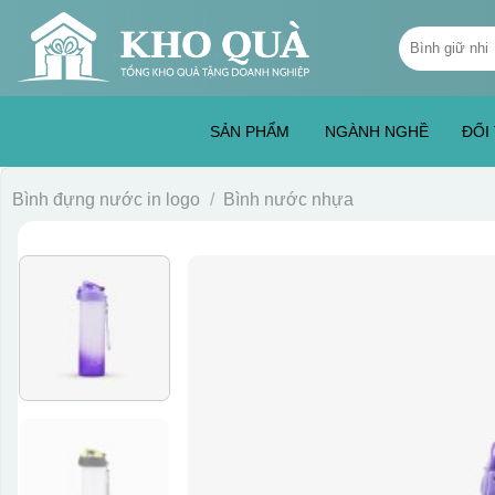
Skip
Tìm
to
kiếm:
content
SẢN PHẨM
NGÀNH NGHỀ
ĐỐI
Bình đựng nước in logo
/
Bình nước nhựa