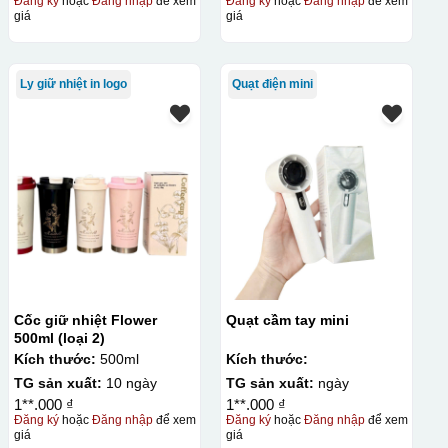
Đăng ký
hoặc
Đăng nhập
để xem
Đăng ký
hoặc
Đăng nhập
để xem
giá
giá
Ly giữ nhiệt in logo
Quạt điện mini
Cốc giữ nhiệt Flower
Quạt cầm tay mini
500ml (loại 2)
Kích thước:
500ml
Kích thước:
TG sản xuất:
10 ngày
TG sản xuất:
ngày
1**.000 ₫
1**.000 ₫
Đăng ký
hoặc
Đăng nhập
để xem
Đăng ký
hoặc
Đăng nhập
để xem
giá
giá