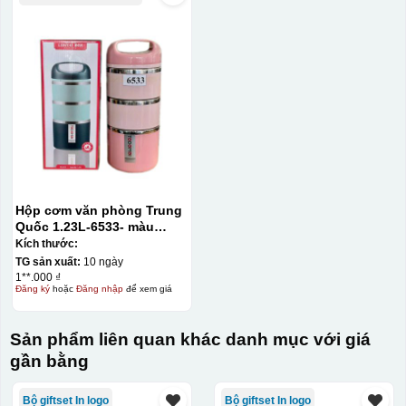
Hộp cơm văn phòng Trung
Quốc 1.23L-6533- màu
hồng
Kích thước:
TG sản xuất:
10 ngày
1**.000 ₫
Đăng ký
hoặc
Đăng nhập
để xem giá
Kiểu in:
In lưới
Sản phẩm liên quan khác danh mục với giá
In lưới (silk screen printing) trong ngành quà tặng là kỹ
gần bằng
thuật in ấn sử dụng một tấm lưới được phủ hóa chất cảm
quang, trong đó hình ảnh cần in được phơi sáng tạo
Bộ giftset In logo
Bộ giftset In logo