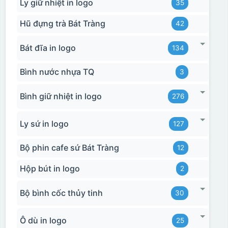
Ly giữ nhiệt in logo
35
Hũ đựng trà Bát Tràng
42
Bát đĩa in logo
134
Bình nước nhựa TQ
3
Bình giữ nhiệt in logo
276
Ly sứ in logo
127
Bộ phin cafe sứ Bát Tràng
12
Hộp bút in logo
2
Bộ bình cốc thủy tinh
30
Ô dù in logo
25