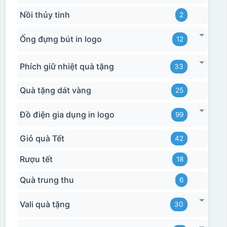
Nồi thủy tinh
2
Ống đựng bút in logo
12
Phích giữ nhiệt quà tặng
33
Quà tặng dát vàng
25
Đồ điện gia dụng in logo
99
Giỏ quà Tết
42
Rượu tết
18
Quà trung thu
6
Vali quà tặng
30