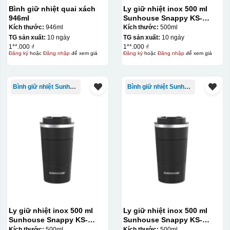
Bình giữ nhiệt quai xách
Ly giữ nhiệt inox 500 ml
946ml
Sunhouse Snappy KS-
TU500S
Kích thước:
946ml
Kích thước:
500ml
TG sản xuất:
10 ngày
TG sản xuất:
10 ngày
1**.000 ₫
1**.000 ₫
Đăng ký
hoặc
Đăng nhập
để xem giá
Đăng ký
hoặc
Đăng nhập
để xem giá
Bình giữ nhiệt Sunhouse
Bình giữ nhiệt Sunhouse
Ly giữ nhiệt inox 500 ml
Ly giữ nhiệt inox 500 ml
Sunhouse Snappy KS-
Sunhouse Snappy KS-
TU500S
TU500S
Kích thước:
500ml
Kích thước:
500ml