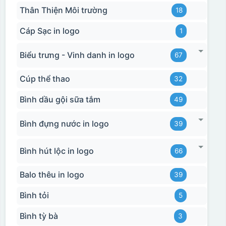
Thân Thiện Môi trường
18
Cáp Sạc in logo
1
Biểu trưng - Vinh danh in logo
67
Cúp thể thao
32
Bình dầu gội sữa tắm
49
Bình đựng nước in logo
39
Bình hút lộc in logo
66
Balo thêu in logo
39
Bình tỏi
5
Bình tỳ bà
3