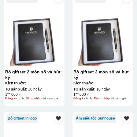
thành khuôn. Mực in được đẩy qua các lỗ nhỏ trên lưới
bằng một thanh gạt (squeegee) để in lên bề mặt sản
phẩm như ly, cốc, bút, móc khóa hay các vật phẩm quà
tặng khác. Kỹ thuật này cho phép in được nhiều màu sắc
khác nhau, độ bền cao, có thể in trên nhiều chất liệu và
phù hợp cho sản xuất số lượng lớn, tuy nhiên đòi hỏi
quy trình chuẩn bị kỹ lưỡng và chi phí setup ban đầu
tương đối cao.
Bộ giftset 2 món sổ và bút
Bộ giftset 2 món sổ và bút
ký
ký
Kích thước:
Kích thước:
TG sản xuất:
10 ngày
TG sản xuất:
10 ngày
1**.000 ₫
1**.000 ₫
Đăng ký
hoặc
Đăng nhập
để xem giá
Đăng ký
hoặc
Đăng nhập
để xem giá
Bộ giftset In logo
Ấm siêu tốc Sunhouse