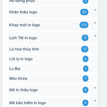
Áo đồng phục
2
Khăn thêu logo
40
Khay mứt in logo
113
Lịch Tết in logo
11
Lọ hoa thủy tinh
17
Lót ly in logo
5
Lu Bia
1
Móc khóa
7
Mũ in thêu logo
8
Mũ bảo hiểm In logo
4