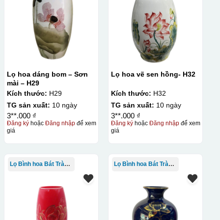
Lọ hoa dáng bom – Sơn
Lọ hoa vẽ sen hồng- H32
mài – H29
Kích thước:
H29
Kích thước:
H32
TG sản xuất:
10 ngày
TG sản xuất:
10 ngày
3**.000 ₫
3**.000 ₫
Đăng ký
hoặc
Đăng nhập
để xem
Đăng ký
hoặc
Đăng nhập
để xem
giá
giá
Lọ Bình hoa Bát Tràng in logo
Lọ Bình hoa Bát Tràng in logo