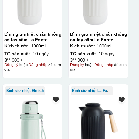
Bình giữ nhiệt chân không
Bình giữ nhiệt chân không
có tay cầm La Fonte
có tay cầm La Fonte
1000ml – 011655
1000ml – 011655
Kích thước:
1000ml
Kích thước:
1000ml
TG sản xuất:
10 ngày
TG sản xuất:
10 ngày
3**.000 ₫
3**.000 ₫
Đăng ký
hoặc
Đăng nhập
để xem
Đăng ký
hoặc
Đăng nhập
để xem
giá
giá
Bình giữ nhiệt Elmich
Bình giữ nhiệt La Fonte