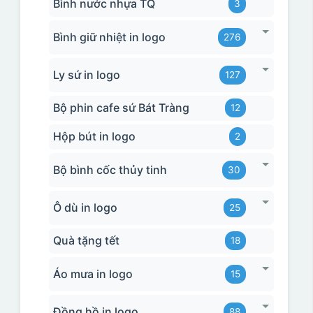
Bình nước nhựa TQ
3
Bình giữ nhiệt in logo
276
Ly sứ in logo
127
Bộ phin cafe sứ Bát Tràng
12
Hộp bút in logo
2
Bộ bình cốc thủy tinh
30
Ô dù in logo
25
Quà tặng tết
18
Áo mưa in logo
15
Đồng hồ in logo
88