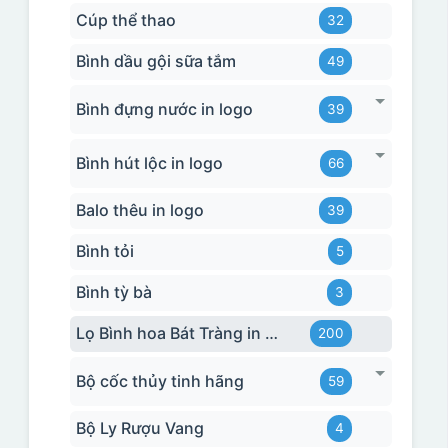
Cúp thể thao
32
Bình dầu gội sữa tắm
49
Bình đựng nước in logo
39
Bình hút lộc in logo
66
Balo thêu in logo
39
Bình tỏi
5
Bình tỳ bà
3
Lọ Bình hoa Bát Tràng in logo
200
Bộ cốc thủy tinh hãng
59
Bộ Ly Rượu Vang
4