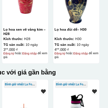
Lọ hoa sen vẽ vàng kim –
Lọ hoa đùi dế– H30
H28
Kích thước:
H28
Kích thước:
H30
TG sản xuất:
10 ngày
TG sản xuất:
10 ngày
3**.000 ₫
4**.000 ₫
Đăng ký
hoặc
Đăng nhập
để xem
Đăng ký
hoặc
Đăng nhập
để xem
giá
giá
c với giá gần bằng
Bình giữ nhiệt La Fonte
Bình giữ nhiệt La Fonte