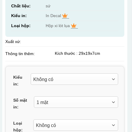
Chất liệu:
sứ
Kiểu in:
In Decal
Loại hộp:
Hộp xi lót lụa
Xuất xứ:
Kích thước : 29x19x7cm
Thông tin thêm:
Kiểu
in:
Số mặt
in:
Loại
hộp: