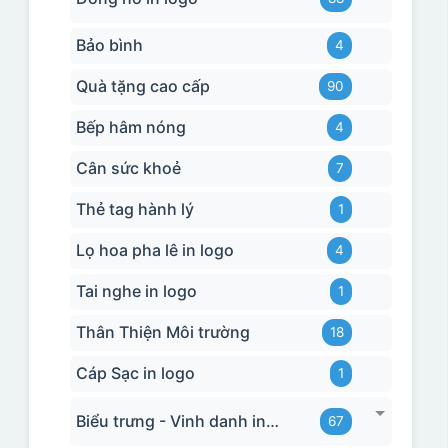
Bảo bình
4
Quà tặng cao cấp
90
Bếp hâm nóng
4
Cân sức khoẻ
7
Thẻ tag hành lý
1
Lọ hoa pha lê in logo
4
Tai nghe in logo
1
Thân Thiện Môi trường
18
Cáp Sạc in logo
1
Biểu trưng - Vinh danh in logo
67