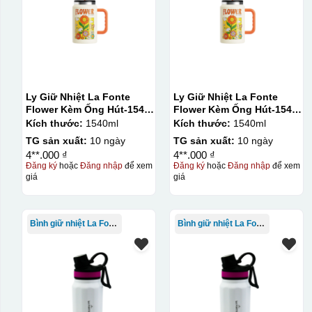
Ly Giữ Nhiệt La Fonte
Ly Giữ Nhiệt La Fonte
Flower Kèm Ống Hút-1540
Flower Kèm Ống Hút-1540
ml-014786
ml-014786
Kích thước:
1540ml
Kích thước:
1540ml
TG sản xuất:
10 ngày
TG sản xuất:
10 ngày
4**.000 ₫
4**.000 ₫
Đăng ký
hoặc
Đăng nhập
để xem
Đăng ký
hoặc
Đăng nhập
để xem
giá
giá
Kiểu in:
In Decal
IN Decal lên GỐM SỨ
Bình giữ nhiệt La Fonte
Bình giữ nhiệt La Fonte
Bước 1: Tạo khuôn in để tạo ra Decal Bước 2: Dán decal 
Bước 1: Tạo ra DECAL
Để tạo ra decal trước khi dán nó l
thước logo được căn chỉnh theo sản phẩm, để khi dán khô