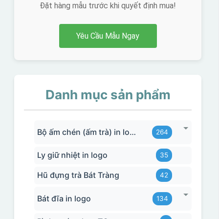
Đặt hàng mẫu trước khi quyết định mua!
Yêu Cầu Mẫu Ngay
Danh mục sản phẩm
Bộ ấm chén (ấm trà) in logo
264
Ly giữ nhiệt in logo
35
Hũ đựng trà Bát Tràng
42
Bát đĩa in logo
134