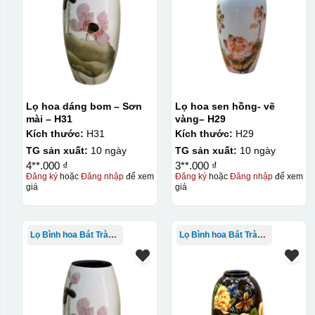
Lọ hoa dáng bom – Sơn
Lọ hoa sen hồng- vẽ
mài – H31
vàng– H29
Kích thước:
H31
Kích thước:
H29
TG sản xuất:
10 ngày
TG sản xuất:
10 ngày
4**.000 ₫
3**.000 ₫
Đăng ký
hoặc
Đăng nhập
để xem
Đăng ký
hoặc
Đăng nhập
để xem
giá
giá
Lọ Bình hoa Bát Tràng in logo
Lọ Bình hoa Bát Tràng in logo