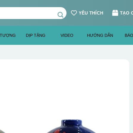
YÊU THÍCH
TẠO 
 TƯỢNG
DỊP TẶNG
VIDEO
HƯỚNG DẪN
BÁO