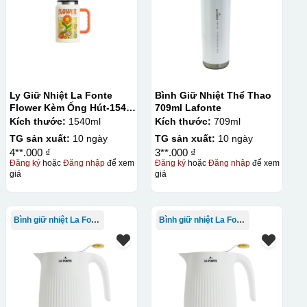
Ly Giữ Nhiệt La Fonte
Bình Giữ Nhiệt Thể Thao
Flower Kèm Ống Hút-1540
709ml Lafonte
ml-014786
Kích thước:
1540ml
Kích thước:
709ml
TG sản xuất:
10 ngày
TG sản xuất:
10 ngày
4**.000 ₫
3**.000 ₫
Đăng ký
hoặc
Đăng nhập
để xem
Đăng ký
hoặc
Đăng nhập
để xem
giá
giá
Bình giữ nhiệt La Fonte
Bình giữ nhiệt La Fonte
lên gốm sứ Bước 3: Cho vào lò nung ở nhiệt độ 700-800 độ C
ên gốm sứ, xưởng in sẽ in lên 1 loại giấy đặc biệt, và kích
ng bị nhỏ hoặc to quá