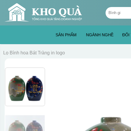
Skip
Tìm
to
kiếm:
content
SẢN PHẨM
NGÀNH NGHỀ
ĐỐI
Lọ Bình hoa Bát Tràng in logo