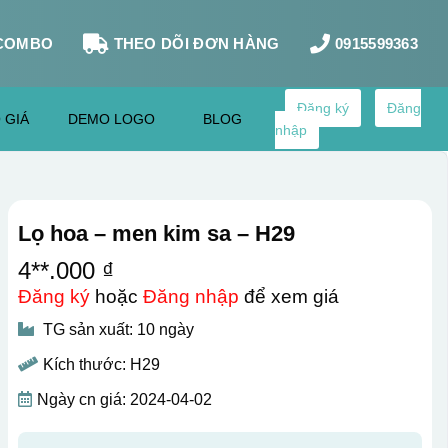
COMBO
THEO DÕI ĐƠN HÀNG
0915599363
Đăng ký
Đăng
 GIÁ
DEMO LOGO
BLOG
nhập
Lọ hoa – men kim sa – H29
4**.000 ₫
Đăng ký
hoặc
Đăng nhập
để xem giá
TG sản xuất: 10 ngày
Kích thước: H29
Ngày cn giá: 2024-04-02