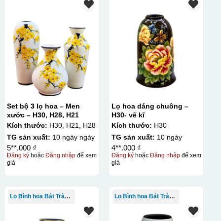
Set bộ 3 lọ hoa – Men
Lọ hoa dáng chuông –
xước – H30, H28, H21
H30- vẽ kĩ
Kích thước:
H30, H21, H28
Kích thước:
H30
TG sản xuất:
10 ngày ngày
TG sản xuất:
10 ngày
5**.000 ₫
4**.000 ₫
Đăng ký
hoặc
Đăng nhập
để xem
Đăng ký
hoặc
Đăng nhập
để xem
giá
giá
Lọ Bình hoa Bát Tràng in logo
Lọ Bình hoa Bát Tràng in logo