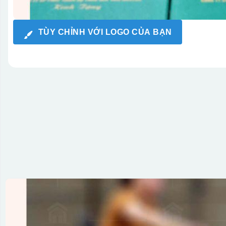
TÙY CHỈNH VỚI LOGO CỦA BẠN