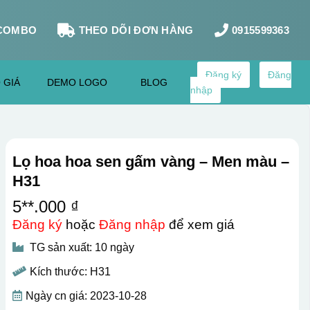
COMBO
THEO DÕI ĐƠN HÀNG
0915599363
Đăng ký
Đăng
 GIÁ
DEMO LOGO
BLOG
nhập
Lọ hoa hoa sen gấm vàng – Men màu –
H31
5**.000 ₫
Đăng ký
hoặc
Đăng nhập
để xem giá
TG sản xuất: 10 ngày
Kích thước: H31
Ngày cn giá: 2023-10-28