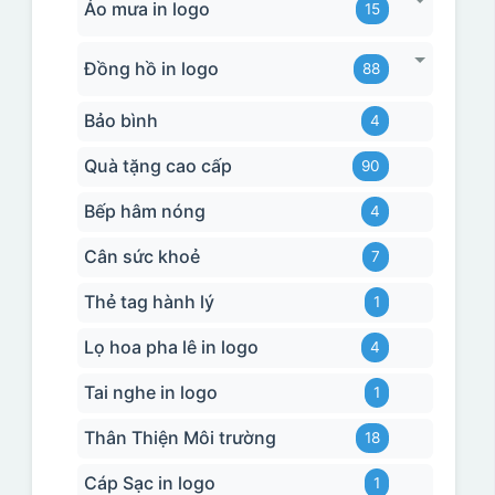
Áo mưa in logo
15
Đồng hồ in logo
88
Bảo bình
4
Quà tặng cao cấp
90
Bếp hâm nóng
4
Cân sức khoẻ
7
Thẻ tag hành lý
1
Lọ hoa pha lê in logo
4
Tai nghe in logo
1
Thân Thiện Môi trường
18
Cáp Sạc in logo
1