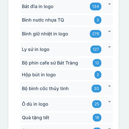
Bát đĩa in logo
134
Bình nước nhựa TQ
3
Bình giữ nhiệt in logo
276
Ly sứ in logo
127
Bộ phin cafe sứ Bát Tràng
12
Hộp bút in logo
2
Bộ bình cốc thủy tinh
30
Ô dù in logo
25
Quà tặng tết
18