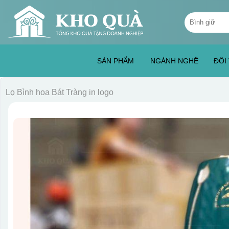
Skip
Tìm
to
kiếm:
content
SẢN PHẨM
NGÀNH NGHỀ
ĐỐI
Lọ Bình hoa Bát Tràng in logo