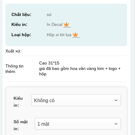
Chất liệu:
sứ
Kiểu in:
In Decal
Loại hộp:
Hộp xi lót lụa
Xuất xứ:
Cao 31*15
Thông tin
giá đã bao gồm hoa văn vàng kim + logo +
thêm:
hộp
Kiểu
in:
Số mặt
in: