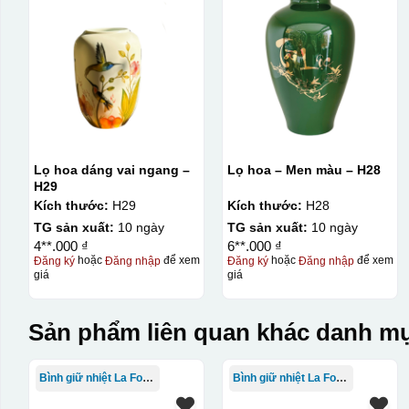
Bước 1: Tạo khuôn in để tạo ra Decal Bước 2: Dán decal 
Bước 1: Tạo ra DECAL
Để tạo ra decal trước khi dán nó l
thước logo được căn chỉnh theo sản phẩm, để khi dán khô
Lọ hoa dáng vai ngang –
Lọ hoa – Men màu – H28
H29
Kích thước:
H29
Kích thước:
H28
TG sản xuất:
10 ngày
TG sản xuất:
10 ngày
4**.000 ₫
6**.000 ₫
Đăng ký
hoặc
Đăng nhập
để xem
Đăng ký
hoặc
Đăng nhập
để xem
giá
giá
Sản phẩm liên quan khác danh mụ
Bình giữ nhiệt La Fonte
Bình giữ nhiệt La Fonte