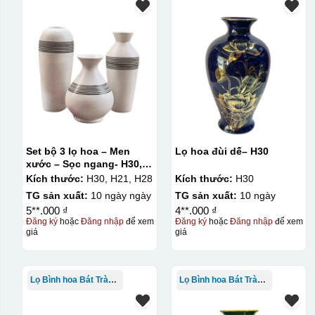
Set bộ 3 lọ hoa – Men
Lọ hoa đùi dế– H30
xước – Sọc ngang- H30,
H28, H21
Kích thước:
H30, H21, H28
Kích thước:
H30
TG sản xuất:
10 ngày ngày
TG sản xuất:
10 ngày
5**.000 ₫
4**.000 ₫
Đăng ký
hoặc
Đăng nhập
để xem
Đăng ký
hoặc
Đăng nhập
để xem
giá
giá
Kiểu in:
In Decal
Lọ Bình hoa Bát Tràng in logo
Lọ Bình hoa Bát Tràng in logo
IN Decal lên GỐM SỨ