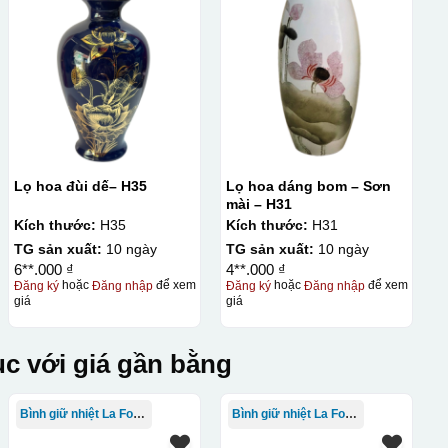
lên gốm sứ Bước 3: Cho vào lò nung ở nhiệt độ 700-800 độ C
ên gốm sứ, xưởng in sẽ in lên 1 loại giấy đặc biệt, và kích
ng bị nhỏ hoặc to quá
Lọ hoa đùi dế– H35
Lọ hoa dáng bom – Sơn
mài – H31
Kích thước:
H35
Kích thước:
H31
TG sản xuất:
10 ngày
TG sản xuất:
10 ngày
6**.000 ₫
4**.000 ₫
Đăng ký
hoặc
Đăng nhập
để xem
Đăng ký
hoặc
Đăng nhập
để xem
giá
giá
c với giá gần bằng
Bình giữ nhiệt La Fonte
Bình giữ nhiệt La Fonte