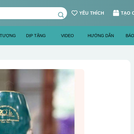
YÊU THÍCH
TẠO 
 TƯỢNG
DỊP TẶNG
VIDEO
HƯỚNG DẪN
BÁO