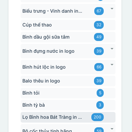
Biểu trưng - Vinh danh in logo
67
Cúp thể thao
32
Bình dầu gội sữa tắm
49
Bình đựng nước in logo
39
Bình hút lộc in logo
66
Balo thêu in logo
39
Bình tỏi
5
Bình tỳ bà
3
Lọ Bình hoa Bát Tràng in logo
200
Bộ cốc thủy tinh hãng
59